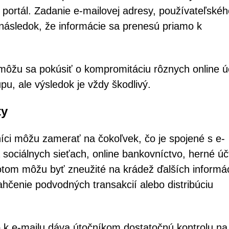
portál. Zadanie e-mailovej adresy, používateľskéh
následok, že informácie sa prenesú priamo k
 môžu sa pokúsiť o kompromitáciu rôznych online ú
pu, ale výsledok je vždy škodlivý.
ty
níci môžu zamerať na čokoľvek, čo je spojené s e-
 sociálnych sieťach, online bankovníctvo, herné úč
tom môžu byť zneužité na krádež ďalších informác
ahčenie podvodných transakcií alebo distribúciu
k e-mailu dáva útočníkom dostatočnú kontrolu na