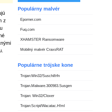
Populárny malvér
ujú
Eporner.com
m z
ou
Fuq.com
né
XHAMSTER Ransomware
čnými
Mobilný malvér CraxsRAT
u.
Populárne trójske kone
Trojan:Win32/Suschil!rfn
Trojan.Malware.300983.Susgen
Trojan: Win32/Cloxer
Trojan:Script/Wacatac.H!ml