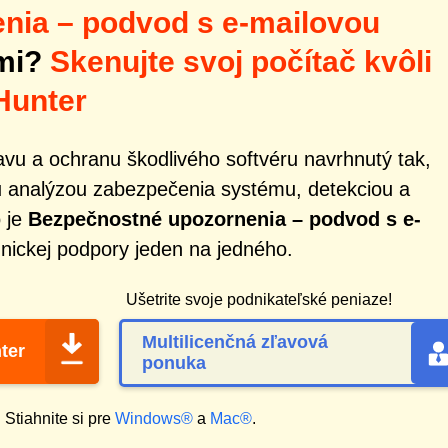
nia – podvod s e-mailovou
ami?
Skenujte svoj počítač kvôli
Hunter
vu a ochranu škodlivého softvéru navrhnutý tak,
 analýzou zabezpečenia systému, detekciou a
o je
Bezpečnostné upozornenia – podvod s e-
hnickej podpory jeden na jedného.
Ušetrite svoje podnikateľské peniaze!
Multilicenčná zľavová
ter
ponuka
?
Stiahnite si pre
Windows®
a
Mac®
.