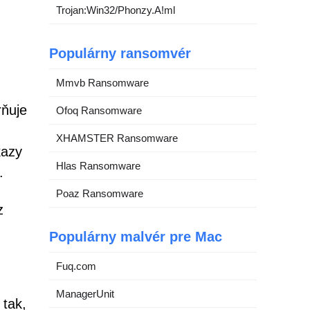
Trojan:Win32/Phonzy.A!ml
Populárny ransomvér
Mmvb Ransomware
rňuje
Ofoq Ransomware
XHAMSTER Ransomware
kazy
Hlas Ransomware
.
Poaz Ransomware
z
Populárny malvér pre Mac
Fuq.com
ManagerUnit
 tak,