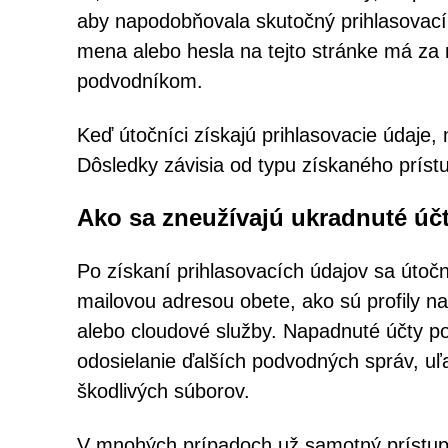
aby napodobňovala skutočný prihlasovací 
mena alebo hesla na tejto stránke má za 
podvodníkom.
Keď útočníci získajú prihlasovacie údaje,
Dôsledky závisia od typu získaného prístu
Ako sa zneužívajú ukradnuté úč
Po získaní prihlasovacích údajov sa útoč
mailovou adresou obete, ako sú profily na
alebo cloudové služby. Napadnuté účty po
odosielanie ďalších podvodných správ, uľ
škodlivých súborov.
V mnohých prípadoch už samotný prístup 