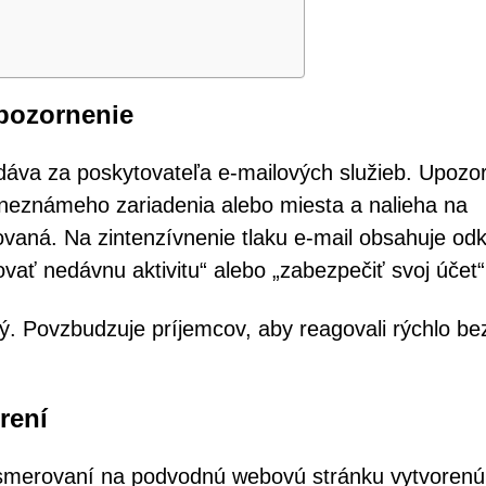
pozornenie
dáva za poskytovateľa e-mailových služieb. Upozo
 neznámeho zariadenia alebo miesta a nalieha na
zovaná. Na zintenzívnenie tlaku e-mail obsahuje od
vať nedávnu aktivitu“ alebo „zabezpečiť svoj účet“
ný. Povzbudzuje príjemcov, aby reagovali rýchlo be
rení
resmerovaní na podvodnú webovú stránku vytvorenú