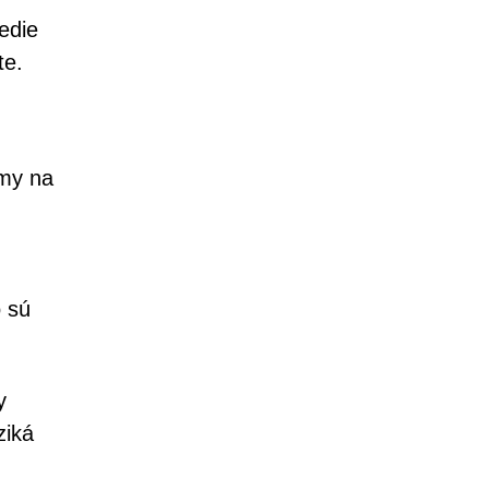
edie
te.
zmy na
o sú
y
ziká