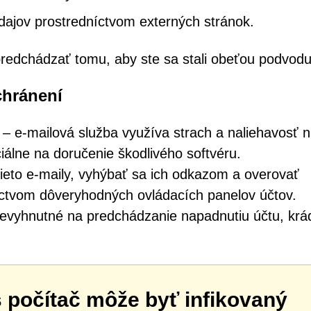
údajov prostredníctvom externých stránok.
redchádzať tomu, aby ste sa stali obeťou podvodu
chránení
 e-mailová služba využíva strach a naliehavosť 
iálne na doručenie škodlivého softvéru.
ieto e-maily, vyhýbať sa ich odkazom a overovať
ctvom dôveryhodných ovládacích panelov účtov.
evyhnutné na predchádzanie napadnutiu účtu, krá
š počítač môže byť infikovaný