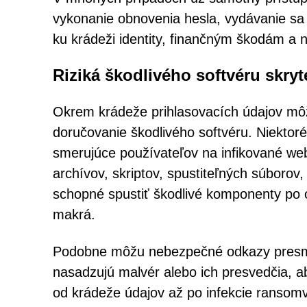
vykonanie obnovenia hesla, vydávanie sa 
ku krádeži identity, finančným škodám 
Riziká škodlivého softvéru skryt
Okrem krádeže prihlasovacích údajov môž
doručovanie škodlivého softvéru. Niektoré
smerujúce používateľov na infikované w
archívov, skriptov, spustiteľných súborov
schopné spustiť škodlivé komponenty po o
makrá.
Podobne môžu nebezpečné odkazy presmer
nasadzujú malvér alebo ich presvedčia, aby
od krádeže údajov až po infekcie ransom