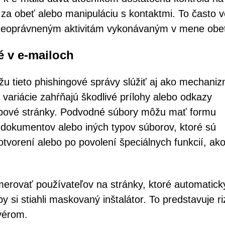
za obeť alebo manipuláciu s kontaktmi. To často v
a neoprávneným aktivitám vykonávaným v mene obe
é v e-mailoch
u tieto phishingové správy slúžiť aj ako mechani
 variácie zahŕňajú škodlivé prílohy alebo odkazy
ebové stránky. Podvodné súbory môžu mať formu
, dokumentov alebo iných typov súborov, ktoré sú
tvorení alebo po povolení špeciálnych funkcií, ak
ovať používateľov na stránky, ktoré automatick
 si stiahli maskovaný inštalátor. To predstavuje ri
vérom.