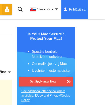
Vyhľadávanie
Slovenčina
Prihlásiť sa
Is Your Mac Secure?
Protect Your Mac!
Spustite kontrolu
škodlivého softvéru
Optimalizujte svoj Mac
Uvoľnite miesto na disku
čina
Get SpyHunter Now
See additional offer below where
available.
EULA
and
Privacy/Cookie
Policy
.