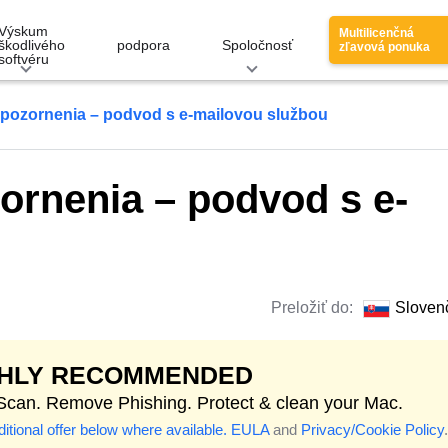
Výskum
Multilicenčná
škodlivého
podpora
Spoločnosť
zľavová ponuka
softvéru
pozornenia – podvod s e-mailovou službou
rnenia – podvod s e-
Preložiť do:
Sloven
GHLY RECOMMENDED
 Scan. Remove Phishing. Protect & clean your Mac.
itional offer below where available.
EULA
and
Privacy/Cookie Policy
.