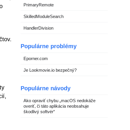
PrimaryRemote
o
SkilledModuleSearch
HandlerDivision
čtov.
Populárne problémy
Eporner.com
Je Lookmovie.io bezpečný?
ty
Populárne návody
ií,
Ako opraviť chybu „macOS nedokáže
overiť, či táto aplikácia neobsahuje
škodlivý softvér“