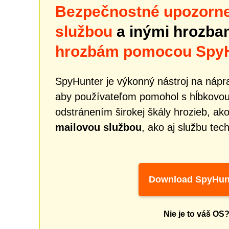
Bezpečnostné upozorne
službou
a inými hrozb
hrozbám pomocou Spy
SpyHunter je výkonný nástroj na nápra
aby používateľom pomohol s hĺbkovou
odstránením širokej škály hrozieb, ak
mailovou službou
, ako aj službu tec
Download SpyHun
Nie je to váš OS