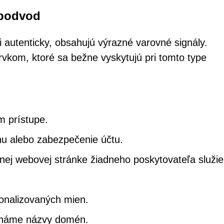
 podvod
i autenticky, obsahujú výrazné varovné signály.
rvkom, ktoré sa bežne vyskytujú pri tomto type
m prístupe.
nu alebo zabezpečenie účtu.
nej webovej stránke žiadneho poskytovateľa služie
onalizovaných mien.
známe názvy domén.