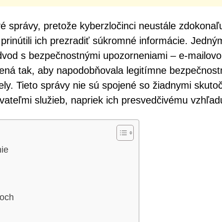
é správy, pretože kyberzločinci neustále zdokonaľ
 prinútili ich prezradiť súkromné informácie. Jedný
 podvod s bezpečnostnými upozorneniami – e-mailov
rená tak, aby napodobňovala legitímne bezpečnost
ly. Tieto správy nie sú spojené so žiadnymi skuto
vateľmi služieb, napriek ich presvedčivému vzhľad
ie
loch