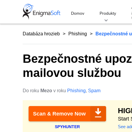
Skip
to
Domov
Produkty
content
Databáza hrozieb
Phishing
Bezpečnostné u
Bezpečnostné upozo
mailovou službou
Do roku
Mezo
v roku
Phishing
,
Spam
HI
Scan & Remove Now
Start
See add
SPYHUNTER