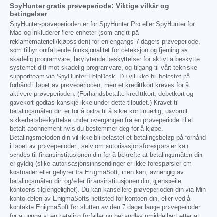
SpyHunter gratis prøveperiode: Viktige vilkår og
betingelser
SpyHunter-prøveperioden er for SpyHunter Pro eller SpyHunter for
Mac og inkluderer flere enheter (som angitt på
reklamemateriell/kjøpssiden) for en engangs 7-dagers prøveperiode,
som tilbyr omfattende funksjonalitet for deteksjon og fjerning av
skadelig programvare, høytytende beskyttelser for aktivt å beskytte
systemet ditt mot skadelig programvare, og tilgang til vårt tekniske
supportteam via SpyHunter HelpDesk. Du vil ikke bli belastet på
forhånd i løpet av prøveperioden, men et kredittkort kreves for å
aktivere prøveperioden. (Forhåndsbetalte kredittkort, debetkort og
gavekort godtas kanskje ikke under dette tilbudet.) Kravet til
betalingsmåten din er for å bidra til å sikre kontinuerlig, uavbrutt
sikkerhetsbeskyttelse under overgangen fra en prøveperiode til et
betalt abonnement hvis du bestemmer deg for å kjøpe.
Betalingsmetoden din vil ikke bli belastet et betalingsbeløp på forhånd
i løpet av prøveperioden, selv om autorisasjonsforespørsler kan
sendes til finansinstitusjonen din for å bekrefte at betalingsmåten din
er gyldig (slike autorisasjonsinnsendinger er ikke forespørsler om
kostnader eller gebyrer fra EnigmaSoft, men kan, avhengig av
betalingsmåten din og/eller finansinstitusjonen din, gjenspeile
kontoens tilgjengelighet). Du kan kansellere prøveperioden din via Min
konto-delen av EnigmaSofts nettsted for kontoen din, eller ved å
kontakte EnigmaSoft før slutten av den 7 dager lange prøveperioden
for å unngå at en betaling forfaller og behandles umiddelbart etter at