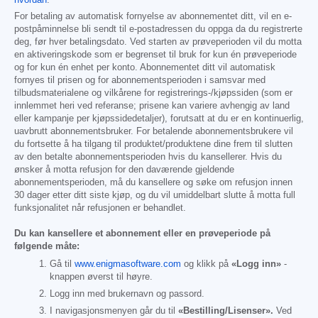
hvordan
.
For betaling av automatisk fornyelse av abonnementet ditt, vil en e-
postpåminnelse bli sendt til e-postadressen du oppga da du registrerte
deg, før hver betalingsdato. Ved starten av prøveperioden vil du motta
en aktiveringskode som er begrenset til bruk for kun én prøveperiode
og for kun én enhet per konto. Abonnementet ditt vil automatisk
fornyes til prisen og for abonnementsperioden i samsvar med
tilbudsmaterialene og vilkårene for registrerings-/kjøpssiden (som er
innlemmet heri ved referanse; prisene kan variere avhengig av land
eller kampanje per kjøpssidedetaljer), forutsatt at du er en kontinuerlig,
uavbrutt abonnementsbruker. For betalende abonnementsbrukere vil
du fortsette å ha tilgang til produktet/produktene dine frem til slutten
av den betalte abonnementsperioden hvis du kansellerer. Hvis du
ønsker å motta refusjon for den daværende gjeldende
abonnementsperioden, må du kansellere og søke om refusjon innen
30 dager etter ditt siste kjøp, og du vil umiddelbart slutte å motta full
funksjonalitet når refusjonen er behandlet.
Du kan kansellere et abonnement eller en prøveperiode på
følgende måte:
Gå til
www.enigmasoftware.com
og klikk på
«Logg inn»
-
knappen øverst til høyre.
Logg inn med brukernavn og passord.
I navigasjonsmenyen går du til
«Bestilling/Lisenser».
Ved