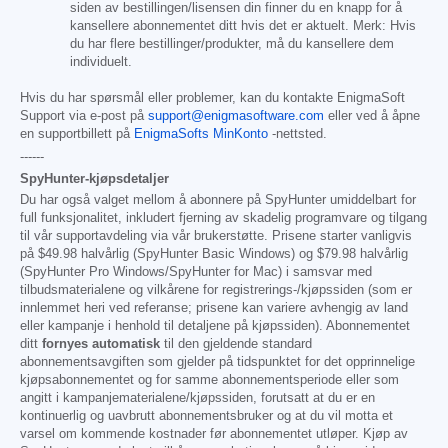
siden av bestillingen/lisensen din finner du en knapp for å
kansellere abonnementet ditt hvis det er aktuelt. Merk: Hvis
du har flere bestillinger/produkter, må du kansellere dem
individuelt.
Hvis du har spørsmål eller problemer, kan du kontakte EnigmaSoft
Support via e-post på
support@enigmasoftware.com
eller ved å åpne
en supportbillett på
EnigmaSofts MinKonto
-nettsted.
------
SpyHunter-kjøpsdetaljer
Du har også valget mellom å abonnere på SpyHunter umiddelbart for
full funksjonalitet, inkludert fjerning av skadelig programvare og tilgang
til vår supportavdeling via vår brukerstøtte. Prisene starter vanligvis
på
$49.98
halvårlig (SpyHunter Basic Windows) og
$79.98
halvårlig
(SpyHunter Pro Windows/SpyHunter for Mac) i samsvar med
tilbudsmaterialene og vilkårene for registrerings-/kjøpssiden (som er
innlemmet heri ved referanse; prisene kan variere avhengig av land
eller kampanje i henhold til detaljene på kjøpssiden). Abonnementet
ditt
fornyes automatisk
til den gjeldende standard
abonnementsavgiften som gjelder på tidspunktet for det opprinnelige
kjøpsabonnementet og for samme abonnementsperiode eller som
angitt i kampanjematerialene/kjøpssiden, forutsatt at du er en
kontinuerlig og uavbrutt abonnementsbruker og at du vil motta et
varsel om kommende kostnader før abonnementet utløper. Kjøp av