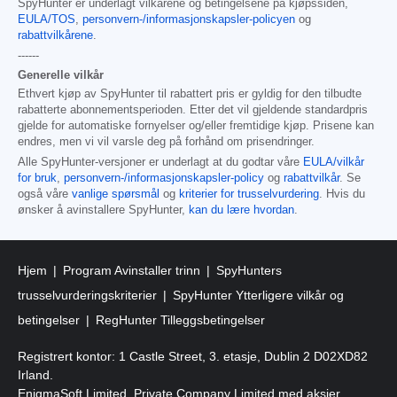
SpyHunter er underlagt vilkårene og betingelsene på kjøpssiden,
EULA/TOS
,
personvern-/informasjonskapsler-policyen
og
rabattvilkårene
.
------
Generelle vilkår
Ethvert kjøp av SpyHunter til rabattert pris er gyldig for den tilbudte
rabatterte abonnementsperioden. Etter det vil gjeldende standardpris
gjelde for automatiske fornyelser og/eller fremtidige kjøp. Prisene kan
endres, men vi vil varsle deg på forhånd om prisendringer.
Alle SpyHunter-versjoner er underlagt at du godtar våre
EULA/vilkår
for bruk
,
personvern-/informasjonskapsler-policy
og
rabattvilkår
. Se
også våre
vanlige spørsmål
og
kriterier for trusselvurdering
. Hvis du
ønsker å avinstallere SpyHunter,
kan du lære hvordan
.
Hjem
Program Avinstaller trinn
SpyHunters
trusselvurderingskriterier
SpyHunter Ytterligere vilkår og
betingelser
RegHunter Tilleggsbetingelser
Registrert kontor: 1 Castle Street, 3. etasje, Dublin 2 D02XD82
Irland.
EnigmaSoft Limited, Private Company Limited med aksjer,