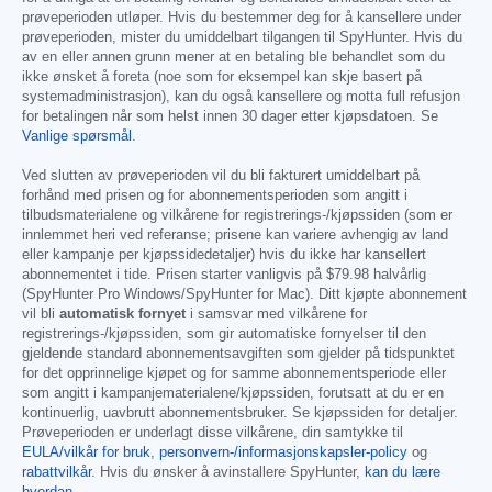
prøveperioden utløper. Hvis du bestemmer deg for å kansellere under
prøveperioden, mister du umiddelbart tilgangen til SpyHunter. Hvis du
av en eller annen grunn mener at en betaling ble behandlet som du
ikke ønsket å foreta (noe som for eksempel kan skje basert på
systemadministrasjon), kan du også kansellere og motta full refusjon
for betalingen når som helst innen 30 dager etter kjøpsdatoen. Se
Vanlige spørsmål
.
Ved slutten av prøveperioden vil du bli fakturert umiddelbart på
forhånd med prisen og for abonnementsperioden som angitt i
tilbudsmaterialene og vilkårene for registrerings-/kjøpssiden (som er
innlemmet heri ved referanse; prisene kan variere avhengig av land
eller kampanje per kjøpssidedetaljer) hvis du ikke har kansellert
abonnementet i tide. Prisen starter vanligvis på
$79.98
halvårlig
(SpyHunter Pro Windows/SpyHunter for Mac). Ditt kjøpte abonnement
vil bli
automatisk fornyet
i samsvar med vilkårene for
registrerings-/kjøpssiden, som gir automatiske fornyelser til den
gjeldende standard abonnementsavgiften som gjelder på tidspunktet
for det opprinnelige kjøpet og for samme abonnementsperiode eller
som angitt i kampanjematerialene/kjøpssiden, forutsatt at du er en
kontinuerlig, uavbrutt abonnementsbruker. Se kjøpssiden for detaljer.
Prøveperioden er underlagt disse vilkårene, din samtykke til
EULA/vilkår for bruk
,
personvern-/informasjonskapsler-policy
og
rabattvilkår
. Hvis du ønsker å avinstallere SpyHunter,
kan du lære