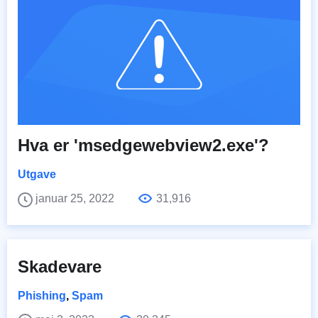
Hva er 'msedgewebview2.exe'?
Utgave
januar 25, 2022
31,916
Skadevare
Phishing
,
Spam