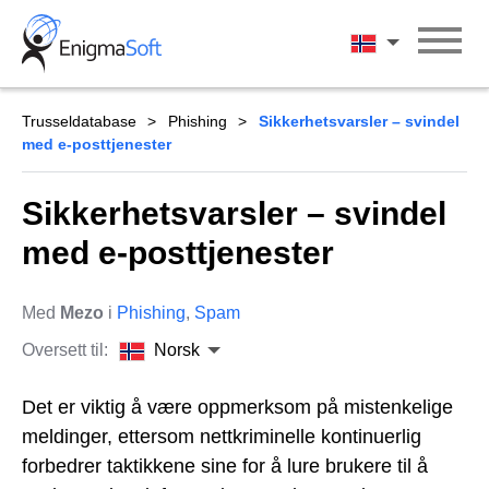
Skip
to
Norsk
content
Trusseldatabase
Phishing
Sikkerhetsvarsler – svindel
med e-posttjenester
Sikkerhetsvarsler – svindel
med e-posttjenester
Med
Mezo
i
Phishing
,
Spam
Oversett til:
Norsk
Det er viktig å være oppmerksom på mistenkelige
meldinger, ettersom nettkriminelle kontinuerlig
forbedrer taktikkene sine for å lure brukere til å