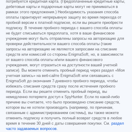
потребуется кредитная карта. (Предоплаченные кредитные карты,
дебетовые карты и подарочные карты могут не приниматься в
рамках этого предложения.) Необходимость указания способа
оплаты гарантирует непрерывную защиту во время перехода от
пробной версии к платной подписке, если вы решите приобрести
подписку. В течение пробного периода с вашего способа оплаты
не будет списываться предоплата, хотя в ваше финансовое
учреждение могут быть отправлены запросы на авторизацию для
проверки действительности вашего способа оплаты (такие
запросы на авторизацию не являются запросами на списание
средств или комиссий со стороны EnigmaSoft, но, в зависимости
от вашего способа оплаты и/или вашего финансового
учреждения, могут отразиться на доступности вашей учетной
записи). Вы можете отменить пробный период через раздел «Моя
учетная запись» на веб-сайте EnigmaSoft или связавшись с
EnigmaSoft до окончания 7-дневного пробного периода, чтобы
избежать списания средств сразу после истечения пробного
периода. Если вы решите отменить пробный период, вы
немедленно потеряете доступ к SpyHunter. Если по какой-либо
причине вы считаете, что было произведено списание средств,
которое вы не хотели производить (например, по причинам,
связанным с администрированием системы), вы также можете
отменить подписку и получить полный возврат средств в любое
время в течение 30 дней с даты совершения покупки. См.
раздел
часто задаваемых вопросов
.