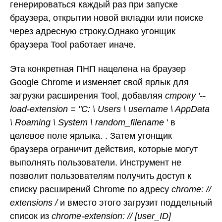
генерироваться каждый раз при запуске
браузера, открытии новой вкладки или поиске
через адресную строку.Однако угонщик
браузера Tool работает иначе.
Эта конкретная ПНП нацелена на браузер
Google Chrome и изменяет свой ярлык для
загрузки расширения Tool, добавляя
строку '--
load-extension = "C: \ Users \ username \ AppData
\ Roaming \ System \ random_filename
' в
целевое поле ярлыка. . Затем угонщик
браузера ограничит действия, которые могут
выполнять пользователи. Инструмент не
позволит пользователям получить доступ к
списку расширений Chrome по адресу
chrome: //
extensions /
и вместо этого загрузит поддельный
список из
chrome-extension: // [user_ID]