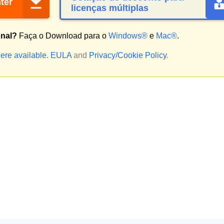
ter
licenças múltiplas
onal?
Faça o Download para o
Windows®
e
Mac®
.
ere available.
EULA
and
Privacy/Cookie Policy
.