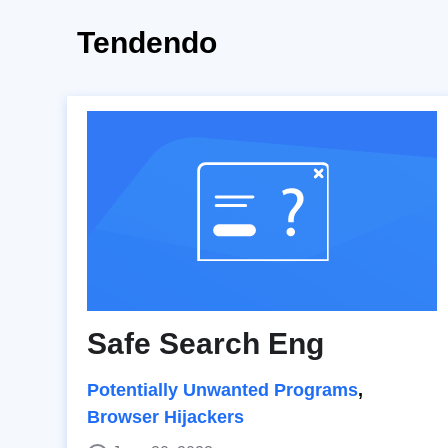
Tendendo
Safe Search Eng
Potentially Unwanted Programs
,
Browser Hijackers