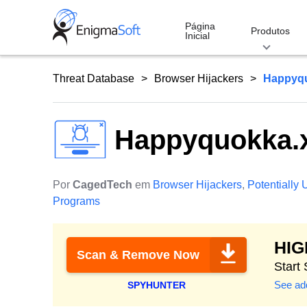
Skip
to
Página
Produtos
Inicial
content
Threat Database
Browser Hijackers
Happyqu
Happyquokka.
Por
CagedTech
em
Browser Hijackers
,
Potentially
Programs
HI
Scan & Remove Now
Start
See add
SPYHUNTER