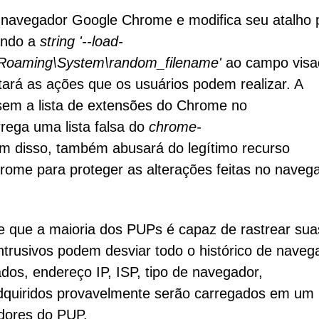
 navegador Google Chrome e modifica seu atalho 
ando a
string '--load-
\Roaming\System\random_filename'
ao campo visa
tará as ações que os usuários podem realizar. A
sem a lista de extensões do Chrome no
rega uma lista falsa do
chrome-
ém disso, também abusará do legítimo recurso
rome para proteger as alterações feitas no naveg
que a maioria dos PUPs é capaz de rastrear sua
intrusivos podem desviar todo o histórico de naveg
dos, endereço IP, ISP, tipo de navegador,
adquiridos provavelmente serão carregados em um
adores do PUP.