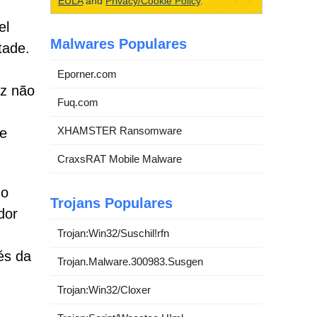
EULA
and
Privacy/Cookie Policy
.
el
Malwares Populares
tade.
Eporner.com
yz não
Fuq.com
XHAMSTER Ransomware
te
CraxsRAT Mobile Malware
do
Trojans Populares
dor
Trojan:Win32/Suschil!rfn
és da
Trojan.Malware.300983.Susgen
Trojan:Win32/Cloxer