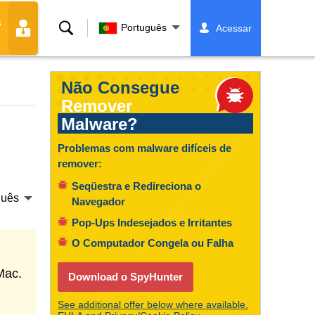
s
Buscar
Português
Acessar
Não Consegue
Remover
Malware?
Problemas com malware difíceis de
remover:
Seqüestra e Redireciona o
guês
Navegador
Pop-Ups Indesejados e Irritantes
O Computador Congela ou Falha
Mac.
Download o SpyHunter
See additional offer below where available.