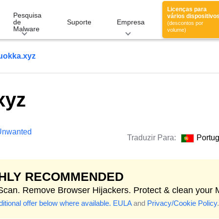
Licenças para
Pesquisa
vários dispositivo
de
Suporte
Empresa
(descontos por
Malware
volume)
okka.xyz
xyz
 Unwanted
Traduzir Para:
Portu
GHLY RECOMMENDED
 Scan. Remove Browser Hijackers. Protect & clean your 
itional offer below where available.
EULA
and
Privacy/Cookie Policy
.