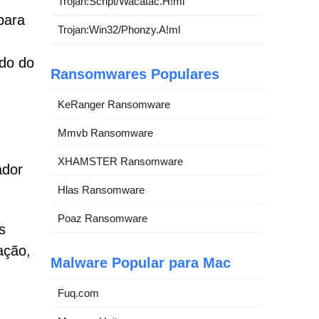
Trojan:Script/Wacatac.H!ml
para
Trojan:Win32/Phonzy.A!ml
do do
Ransomwares Populares
KeRanger Ransomware
Mmvb Ransomware
XHAMSTER Ransomware
ador
Hlas Ransomware
Poaz Ransomware
s
ação,
Malware Popular para Mac
Fuq.com