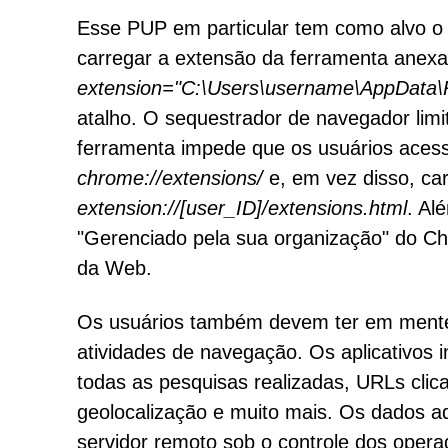
Esse PUP em particular tem como alvo o
carregar a extensão da ferramenta anex
extension="C:\Users\username\AppData
atalho. O sequestrador de navegador limi
ferramenta impede que os usuários aces
chrome://extensions/
e, em vez disso, car
extension://[user_ID]/extensions.html
. Al
"Gerenciado pela sua organização" do Ch
da Web.
Os usuários também devem ter em mente 
atividades de navegação. Os aplicativos 
todas as pesquisas realizadas, URLs clica
geolocalização e muito mais. Os dados 
servidor remoto sob o controle dos oper