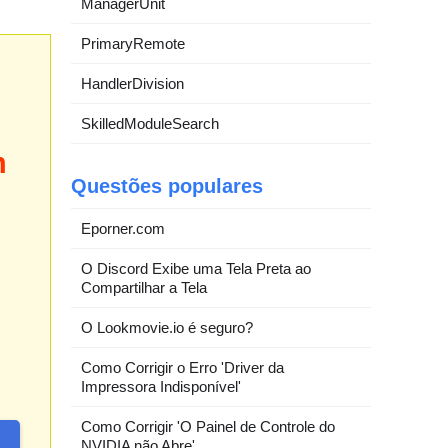
ManagerUnit
PrimaryRemote
HandlerDivision
SkilledModuleSearch
m
Questões populares
Eporner.com
O Discord Exibe uma Tela Preta ao
Compartilhar a Tela
O Lookmovie.io é seguro?
Como Corrigir o Erro 'Driver da
Impressora Indisponível'
Como Corrigir 'O Painel de Controle do
NVIDIA não Abre'