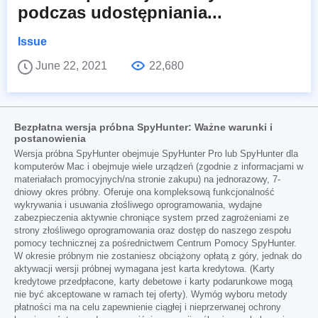
podczas udostępniania...
Issue
June 22, 2021
22,680
Bezpłatna wersja próbna SpyHunter: Ważne warunki i
postanowienia
Wersja próbna SpyHunter obejmuje SpyHunter Pro lub SpyHunter dla
komputerów Mac i obejmuje wiele urządzeń (zgodnie z informacjami w
materiałach promocyjnych/na stronie zakupu) na jednorazowy, 7-
dniowy okres próbny. Oferuje ona kompleksową funkcjonalność
wykrywania i usuwania złośliwego oprogramowania, wydajne
zabezpieczenia aktywnie chroniące system przed zagrożeniami ze
strony złośliwego oprogramowania oraz dostęp do naszego zespołu
pomocy technicznej za pośrednictwem Centrum Pomocy SpyHunter.
W okresie próbnym nie zostaniesz obciążony opłatą z góry, jednak do
aktywacji wersji próbnej wymagana jest karta kredytowa. (Karty
kredytowe przedpłacone, karty debetowe i karty podarunkowe mogą
nie być akceptowane w ramach tej oferty). Wymóg wyboru metody
płatności ma na celu zapewnienie ciągłej i nieprzerwanej ochrony