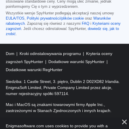
stosowane standardowe ceny. Ceny mogą ulec zmianie, jednak
poinformujemy Cię o tym z wyprzedzeniem.
Wszystkie wersje SpyHunter podlegają akceptacji naszej umowy
EULA/TOS
,
Polityki prywatności/plików cookie
oraz
Warunków
rabatowych
. Zapoznaj się również z naszymi
FAQ
i
Kryteriami oceny
zagrożeń
. Jeśli chcesz odinstalować SpyHunter,
dowiedz się, jak to
zrobić
.
Dom
Kroki odinstalowywania programu
Kryteria oceny
zagrożeń SpyHunter
Dodatkowe warunki SpyHunter
Dodatkowe warunki RegHunter
Siedziba: 1 Castle Street, 3. piętro, Dublin 2 D02XD82 Irlandia.
EnigmaSoft Limited, Private Company Limited przez akcje,
numer rejestracyjny spółki 597114.
Mac i MacOS są znakami towarowymi firmy Apple Inc.,
zastrzeżonymi w Stanach Zjednoczonych i innych krajach.
Prawa autorskie 2016-2026. EnigmaSoft Ltd. Wszelkie prawa
Enigmasoftware.com uses cookies to provide you with a
zastrzeżone.