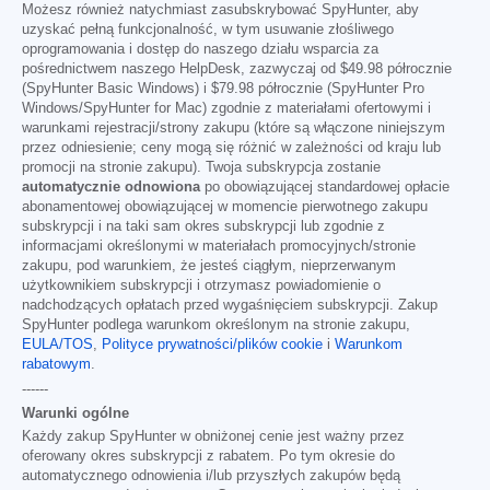
Możesz również natychmiast zasubskrybować SpyHunter, aby
uzyskać pełną funkcjonalność, w tym usuwanie złośliwego
oprogramowania i dostęp do naszego działu wsparcia za
pośrednictwem naszego HelpDesk, zazwyczaj od
$49.98
półrocznie
(SpyHunter Basic Windows) i
$79.98
półrocznie (SpyHunter Pro
Windows/SpyHunter for Mac) zgodnie z materiałami ofertowymi i
warunkami rejestracji/strony zakupu (które są włączone niniejszym
przez odniesienie; ceny mogą się różnić w zależności od kraju lub
promocji na stronie zakupu). Twoja subskrypcja zostanie
automatycznie odnowiona
po obowiązującej standardowej opłacie
abonamentowej obowiązującej w momencie pierwotnego zakupu
subskrypcji i na taki sam okres subskrypcji lub zgodnie z
informacjami określonymi w materiałach promocyjnych/stronie
zakupu, pod warunkiem, że jesteś ciągłym, nieprzerwanym
użytkownikiem subskrypcji i otrzymasz powiadomienie o
nadchodzących opłatach przed wygaśnięciem subskrypcji. Zakup
SpyHunter podlega warunkom określonym na stronie zakupu,
EULA/TOS
,
Polityce prywatności/plików cookie
i
Warunkom
rabatowym
.
------
Warunki ogólne
Każdy zakup SpyHunter w obniżonej cenie jest ważny przez
oferowany okres subskrypcji z rabatem. Po tym okresie do
automatycznego odnowienia i/lub przyszłych zakupów będą