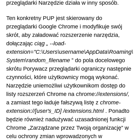
przeglądarki Narzędzie działa w inny sposób.
Ten konkretny PUP jest skierowany do
przeglądarki Google Chrome i modyfikuje swój
skrót, aby załadować rozszerzenie narzędzia,
dołączając
ciąg „ --load-
extension="C:\Users\username\AppData\Roaming\
System\random_filename
” do pola docelowego
skrótu Porywacz przeglądarki ograniczy następnie
czynności, które użytkownicy mogą wykonać.
Narzędzie uniemożliwi użytkownikom dostęp do
listy rozszerzeń Chrome na
chrome://extensions/,
a zamiast tego ładuje fałszywą listę z
chrome-
extension://[user's_ID] /extensions.html
. Ponadto
będzie również nadużywać uzasadnionej funkcji
Chrome „Zarządzane przez Twoją organizację” w
celu ochrony zmian wprowadzonych w