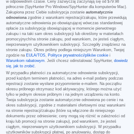
w odpowiednim czasie. Ceny zazwyczaj zaczynają się od
$79.98
półrocznie (SpyHunter Pro Windows/SpyHunter dla komputerów Mac).
Zakupiona przez Ciebie subskrypcja zostanie
automatycznie
odnowiona
zgodnie z warunkami rejestracji/zakupu, które przewidują
automatyczne odnowienia po obowiązującej wówczas standardowej
opłacie za subskrypcję obowiązującej w momencie pierwotnego
zakupu i na taki sam okres subskrypcji lub określony w materiałach
promocyjnych/na stronie zakupu, pod warunkiem, że jesteś ciągłym,
nieprzerwanym użytkownikiem subskrypcji. Szczegóły znajdziesz na
stronie zakupu. Okres próbny podlega niniejszym Warunkom, Twojej
zgodzie na
EULA/TOS
,
Polityce prywatności/plików cookie
i
Warunkom rabatowym
. Jeśli chcesz odinstalować SpyHunter,
dowiedz
się, jak to zrobić
.
W przypadku płatności za automatyczne odnowienie subskrypcji,
przed każdym terminem płatności, na adres e-mail podany podczas
rejestracji zostanie wysłane przypomnienie e-mailem. Na początku
okresu próbnego otrzymasz kod aktywacyjny, którego można użyć
tylko w jednym okresie próbnym i na jednym urządzeniu na konto.
Twoja subskrypcja zostanie automatycznie odnowiona po cenie i na
okres subskrypcji, zgodnie z materiałami ofertowymi oraz warunkami
na stronie rejestracji/zakupu (które są włączone do niniejszego
dokumentu przez odniesienie; ceny mogą się różnić w zależności od
kraju lub promocji na stronie zakupu), pod warunkiem, że jesteś
ciągłym, nieprzerwanym użytkownikiem subskrypcji. W przypadku
użytkowników subskrypcji płatnej, po anulowaniu, dostęp do