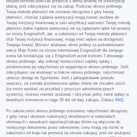
bezpieczeństwa podczas przejścia z wersji próbnej na subskrypcję
płatną, jeśli zdecydujesz się na zakup. Podczas okresu próbnego
Twoja metoda płatności nie zostanie obciążona z góry kwotą
płatności, chociaż żądania autoryzacji mogą zostać wysłane do
Twojej instytucji finansowej w celu weryfikacji ważności Twojej metody
płatności (takie żądania autoryzacji nie są żądaniami opłat lub prowizji
ze strony EnigmaSoft, ale, w zależności od Twojej metody płatności
i/lub Twojej instytucji finansowej, mogą mieć wpływ na dostępność
Twojego konta). Możesz anulować okres próbny za pośrednictwem
sekcji Moje Konto na stronie internetowej EnigmaSoft dla swojego
konta lub kontaktując się z EnigmaSoft przed końcem 7-dniowego
okresu próbnego, aby uniknąć konieczności zapłaty opłaty i
przetworzenia jej natychmiast po wygaśnięciu okresu próbnego. Jeśli
zdecydujesz się anulować w trakcie okresu próbnego, natychmiast
utracisz dostęp do SpyHunter. Jeśli z jakiegokolwiek powodu
uważasz, że została przetworzona opłata, której nie chciałeś uiścić
(co może wynikać na przykład z przyczyn administracyjnych
systemu), możesz również anulować i otrzymać pełny zwrot opłaty w
dowolnym momencie w ciągu 30 dni od daty zakupu. Zobacz
FAQ
.
Po zakończeniu okresu próbnego zostaniesz natychmiast obciążony
z góry ceną i okresem subskrypcji określonymi w materiałach
ofertowych i warunkach rejestracji/zakupu (które są włączone do
niniejszego dokumentu przez odniesienie; ceny mogą się różnić w
zależności od kraju lub promocji na stronie zakupu), jeśli nie anulujesz