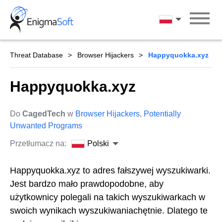
Skip
to
Polski
content
Threat Database
Browser Hijackers
Happyquokka.xyz
Happyquokka.xyz
Do
CagedTech
w
Browser Hijackers
,
Potentially
Unwanted Programs
Przetłumacz na:
Polski
Happyquokka.xyz to adres fałszywej wyszukiwarki.
Jest bardzo mało prawdopodobne, aby
użytkownicy polegali na takich wyszukiwarkach w
swoich wynikach wyszukiwaniachętnie. Dlatego te