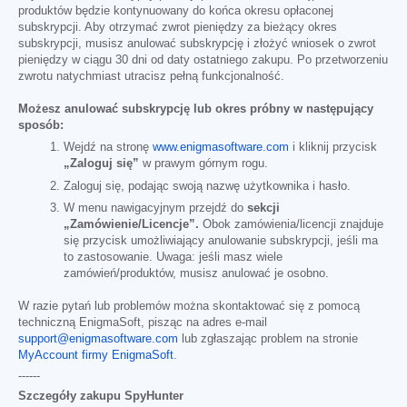
produktów będzie kontynuowany do końca okresu opłaconej
subskrypcji. Aby otrzymać zwrot pieniędzy za bieżący okres
subskrypcji, musisz anulować subskrypcję i złożyć wniosek o zwrot
pieniędzy w ciągu 30 dni od daty ostatniego zakupu. Po przetworzeniu
zwrotu natychmiast utracisz pełną funkcjonalność.
Możesz anulować subskrypcję lub okres próbny w następujący
sposób:
Wejdź na stronę
www.enigmasoftware.com
i kliknij przycisk
„Zaloguj się”
w prawym górnym rogu.
Zaloguj się, podając swoją nazwę użytkownika i hasło.
W menu nawigacyjnym przejdź do
sekcji
„Zamówienie/Licencje”.
Obok zamówienia/licencji znajduje
się przycisk umożliwiający anulowanie subskrypcji, jeśli ma
to zastosowanie. Uwaga: jeśli masz wiele
zamówień/produktów, musisz anulować je osobno.
W razie pytań lub problemów można skontaktować się z pomocą
techniczną EnigmaSoft, pisząc na adres e-mail
support@enigmasoftware.com
lub zgłaszając problem na stronie
MyAccount firmy EnigmaSoft
.
------
Szczegóły zakupu SpyHunter