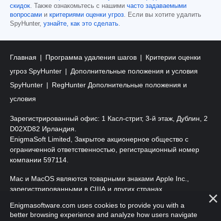
скидок
. Также ознакомьтесь с нашими
часто задаваемыми
вопросами
и
критериями оценки угроз
. Если вы хотите удалить
SpyHunter,
узнайте, как это сделать
.
Главная
Программа удаления шагов
Критерии оценки
угроз SpyHunter
Дополнительные положения и условия
SpyHunter
RegHunter Дополнительные положения и
условия
Зарегистрированный офис: 1 Касл-стрит, 3-й этаж, Дублин, 2
D02XD82 Ирландия.
EnigmaSoft Limited, Закрытое акционерное общество с
ограниченной ответственностью, регистрационный номер
компании 597114.
Mac и MacOS являются товарными знаками Apple Inc.,
зарегистрированными в США и других странах.
Enigmasoftware.com uses cookies to provide you with a
Copyright 2016-2026. EnigmaSoft Ltd. Все права защищены.
better browsing experience and analyze how users navigate