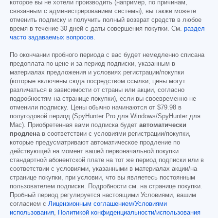
которое вы не хотели производить (например, по причинам,
связанным с администрированием системы), вы также можете
отменить подписку и получить полный возврат средств в любое
время в течение 30 дней с даты совершения покупки. См.
раздел
часто задаваемых вопросов
.
По окончании пробного периода с вас будет немедленно списана
предоплата по цене и за период подписки, указанным в
материалах предложения и условиях регистрации/покупки
(которые включены сюда посредством ссылки; цены могут
различаться в зависимости от страны или акции, согласно
подробностям на странице покупки), если вы своевременно не
отменили подписку. Цены обычно начинаются от
$79.98
в
полугодовой период (SpyHunter Pro для Windows/SpyHunter для
Mac). Приобретенная вами подписка будет
автоматически
продлена
в соответствии с условиями регистрации/покупки,
которые предусматривают автоматическое продление по
действующей на момент вашей первоначальной покупки
стандартной абонентской плате на тот же период подписки или в
соответствии с условиями, указанными в материалах акции/на
странице покупки, при условии, что вы являетесь постоянным
пользователем подписки. Подробности см. на странице покупки.
Пробный период регулируется настоящими Условиями, вашим
согласием с
Лицензионным соглашением/Условиями
использования
,
Политикой конфиденциальности/использования