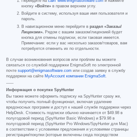
Перейдите на
сайт www.enigmasoftware.com
и нажмите
кнопку
«Войти»
в правом верхнем углу.
Войдите в систему, используя ваше имя пользователя и
пароль.
В навигационном меню перейдите в
раздел «Заказы/
Лицензии».
Рядом с вашим заказом/лицензией будет
кнопка для отмены подписки, если таковая имеется.
Примечание: если у вас несколько заказов/товаров, вам
потребуется отменить их по отдельности.
В случае возникновения вопросов или проблем вы можете
связаться со службой поддержки EnigmaSoft по электронной
почте
support@enigmasoftware.com
или создав заявку в службу
поддержки на сайте
MyAccount компании EnigmaSoft
.
------
Информация о покупке SpyHunter
Вы также можете оформить подписку на SpyHunter сразу же,
чтобы получить полный функционал, включая удаление
вредоносных программ и доступ к нашей службе поддержки через
HelpDesk. Стоимость подписки обычно начинается от
$49.98
в
полугодовой период (SpyHunter Basic Windows) и
$79.98
в
полугодовой период (SpyHunter Pro Windows/SpyHunter для Mac)
в соответствии с условиями предложения и условиями страницы
регистрации/покупки (которые включены сюда посредством