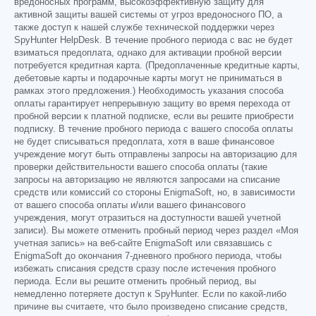
вредоносных программ, высокоэффективную защиту для
активной защиты вашей системы от угроз вредоносного ПО, а
также доступ к нашей службе технической поддержки через
SpyHunter HelpDesk. В течение пробного периода с вас не будет
взиматься предоплата, однако для активации пробной версии
потребуется кредитная карта. (Предоплаченные кредитные карты,
дебетовые карты и подарочные карты могут не приниматься в
рамках этого предложения.) Необходимость указания способа
оплаты гарантирует непрерывную защиту во время перехода от
пробной версии к платной подписке, если вы решите приобрести
подписку. В течение пробного периода с вашего способа оплаты
не будет списываться предоплата, хотя в ваше финансовое
учреждение могут быть отправлены запросы на авторизацию для
проверки действительности вашего способа оплаты (такие
запросы на авторизацию не являются запросами на списание
средств или комиссий со стороны EnigmaSoft, но, в зависимости
от вашего способа оплаты и/или вашего финансового
учреждения, могут отразиться на доступности вашей учетной
записи). Вы можете отменить пробный период через раздел «Моя
учетная запись» на веб-сайте EnigmaSoft или связавшись с
EnigmaSoft до окончания 7-дневного пробного периода, чтобы
избежать списания средств сразу после истечения пробного
периода. Если вы решите отменить пробный период, вы
немедленно потеряете доступ к SpyHunter. Если по какой-либо
причине вы считаете, что было произведено списание средств,