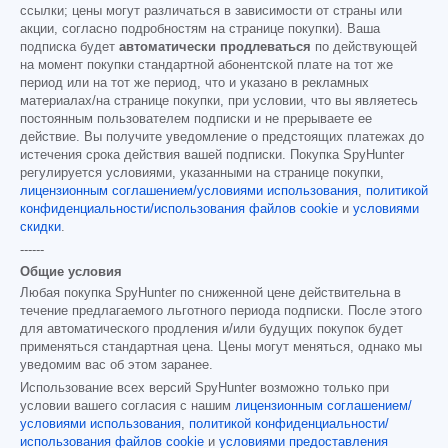
ссылки; цены могут различаться в зависимости от страны или
акции, согласно подробностям на странице покупки). Ваша
подписка будет
автоматически продлеваться
по действующей
на момент покупки стандартной абонентской плате на тот же
период или на тот же период, что и указано в рекламных
материалах/на странице покупки, при условии, что вы являетесь
постоянным пользователем подписки и не прерываете ее
действие. Вы получите уведомление о предстоящих платежах до
истечения срока действия вашей подписки. Покупка SpyHunter
регулируется условиями, указанными на странице покупки,
лицензионным соглашением/условиями использования
,
политикой
конфиденциальности/использования файлов cookie
и
условиями
скидки
.
------
Общие условия
Любая покупка SpyHunter по сниженной цене действительна в
течение предлагаемого льготного периода подписки. После этого
для автоматического продления и/или будущих покупок будет
применяться стандартная цена. Цены могут меняться, однако мы
уведомим вас об этом заранее.
Использование всех версий SpyHunter возможно только при
условии вашего согласия с нашим
лицензионным соглашением/
условиями использования
,
политикой конфиденциальности/
использования файлов cookie
и
условиями предоставления