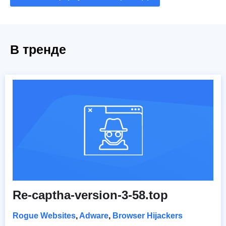
В тренде
Re-captha-version-3-58.top
Rogue Websites
,
Adware
,
Browser Hijackers