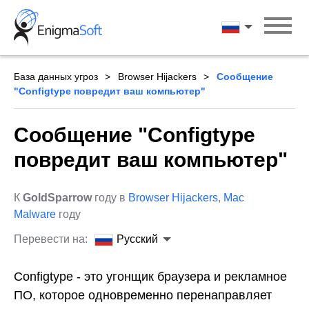
Skip
to
Русский
content
База данных угроз
Browser Hijackers
Сообщение
"Configtype повредит ваш компьютер"
Сообщение "Configtype
повредит ваш компьютер"
К
GoldSparrow
году в
Browser Hijackers
,
Mac
Malware
году
Перевести на:
Русский
Configtype - это угонщик браузера и рекламное
ПО, которое одновременно перенаправляет