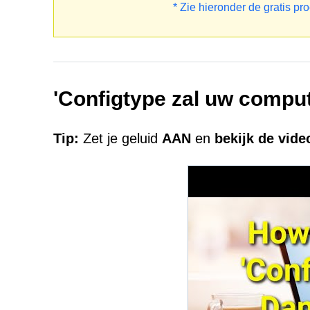
* Zie hieronder de gratis pr
'Configtype zal uw comput
Tip:
Zet je geluid
AAN
en
bekijk de vid