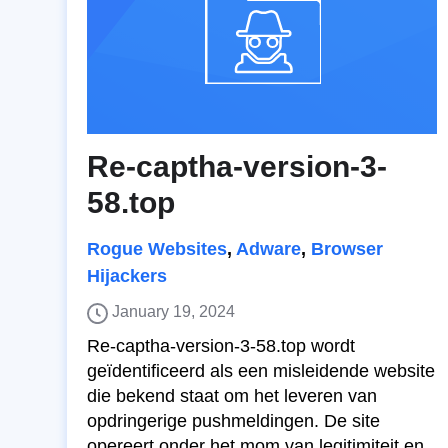
Re-captha-version-3-
58.top
Rogue Websites
,
Adware
,
Browser
Hijackers
January 19, 2024
Re-captha-version-3-58.top wordt
geïdentificeerd als een misleidende website
die bekend staat om het leveren van
opdringerige pushmeldingen. De site
opereert onder het mom van legitimiteit en