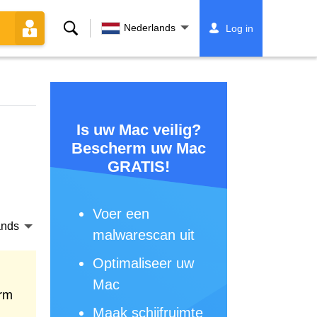
Zoeken
Nederlands
Log in
Is uw Mac veilig?
Bescherm uw Mac
GRATIS!
Voer een
ands
malwarescan uit
Optimaliseer uw
Mac
erm
Maak schijfruimte