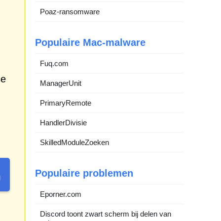
Poaz-ransomware
Populaire Mac-malware
Fuq.com
se
ManagerUnit
PrimaryRemote
HandlerDivisie
SkilledModuleZoeken
Populaire problemen
Eporner.com
Discord toont zwart scherm bij delen van