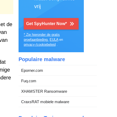
vrij
met de
Get SpyHunter Now*
van
* Zie hieronder de gratis
 van
proefaanbieding.
EULA
en
privacy-/cookiebeleid
.
Populaire malware
dat
mige
Eporner.com
ndere
Fuq.com
XHAMSTER Ransomware
CraxsRAT mobiele malware