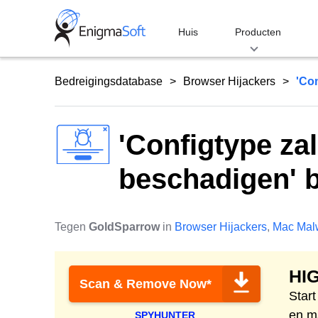
Skip
to
Huis
Producten
content
Bedreigingsdatabase
Browser Hijackers
'Co
'Configtype za
beschadigen' b
Tegen
GoldSparrow
in
Browser Hijackers
,
Mac Mal
HI
Scan & Remove Now*
Star
en m
SPYHUNTER