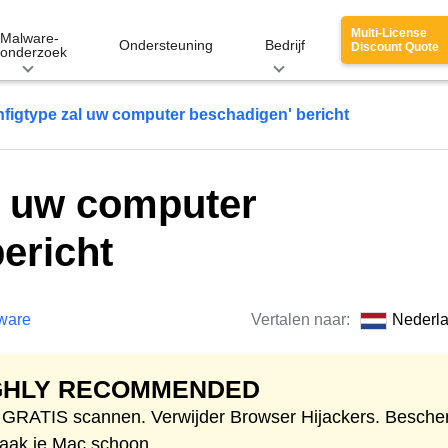
Multi-License
Malware-
Ondersteuning
Bedrijf
Discount Quote
onderzoek
nfigtype zal uw computer beschadigen' bericht
l uw computer
ericht
ware
Vertalen naar:
Nederl
GHLY RECOMMENDED
t GRATIS scannen. Verwijder Browser Hijackers. Besch
aak je Mac schoon.