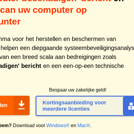
can uw computer op
unter
amma voor het herstellen en beschermen van
 helpen een diepgaande systeembeveiligingsanaly
g van een breed scala aan bedreigingen zoals
digen' bericht
en een een-op-een technische
Bespaar uw zakelijke geld!
Kortingsaanbieding voor
den
meerdere licenties
teem?
Download voor
Windows®
en
Mac®
.