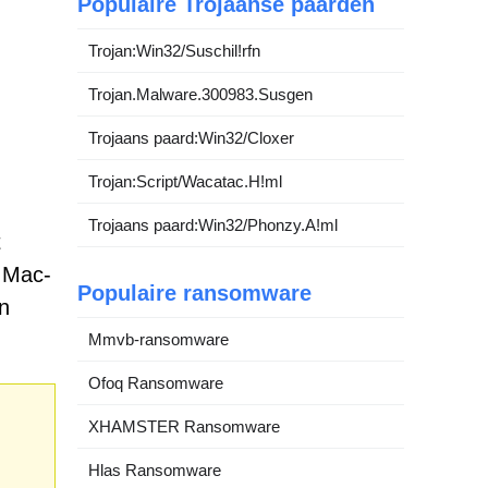
Populaire Trojaanse paarden
Trojan:Win32/Suschil!rfn
Trojan.Malware.300983.Susgen
Trojaans paard:Win32/Cloxer
Trojan:Script/Wacatac.H!ml
Trojaans paard:Win32/Phonzy.A!ml
t
 Mac-
Populaire ransomware
n
Mmvb-ransomware
Ofoq Ransomware
XHAMSTER Ransomware
Hlas Ransomware