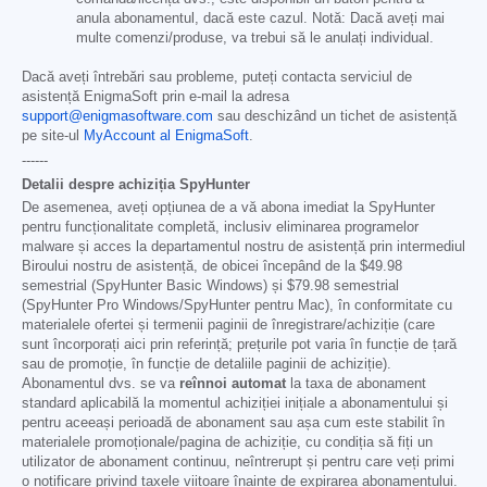
anula abonamentul, dacă este cazul. Notă: Dacă aveți mai
multe comenzi/produse, va trebui să le anulați individual.
Dacă aveți întrebări sau probleme, puteți contacta serviciul de
asistență EnigmaSoft prin e-mail la adresa
support@enigmasoftware.com
sau deschizând un tichet de asistență
pe site-ul
MyAccount al EnigmaSoft
.
------
Detalii despre achiziția SpyHunter
De asemenea, aveți opțiunea de a vă abona imediat la SpyHunter
pentru funcționalitate completă, inclusiv eliminarea programelor
malware și acces la departamentul nostru de asistență prin intermediul
Biroului nostru de asistență, de obicei începând de la
$49.98
semestrial (SpyHunter Basic Windows) și
$79.98
semestrial
(SpyHunter Pro Windows/SpyHunter pentru Mac), în conformitate cu
materialele ofertei și termenii paginii de înregistrare/achiziție (care
sunt încorporați aici prin referință; prețurile pot varia în funcție de țară
sau de promoție, în funcție de detaliile paginii de achiziție).
Abonamentul dvs. se va
reînnoi automat
la taxa de abonament
standard aplicabilă la momentul achiziției inițiale a abonamentului și
pentru aceeași perioadă de abonament sau așa cum este stabilit în
materialele promoționale/pagina de achiziție, cu condiția să fiți un
utilizator de abonament continuu, neîntrerupt și pentru care veți primi
o notificare privind taxele viitoare înainte de expirarea abonamentului.