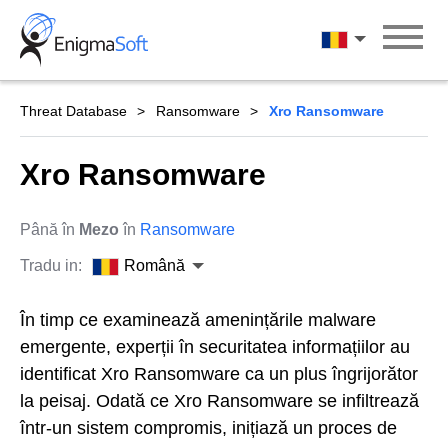
Skip
to
Română
content
Threat Database
Ransomware
Xro Ransomware
Xro Ransomware
Până în
Mezo
în
Ransomware
Tradu in:
Română
În timp ce examinează amenințările malware
emergente, experții în securitatea informațiilor au
identificat Xro Ransomware ca un plus îngrijorător
la peisaj. Odată ce Xro Ransomware se infiltrează
într-un sistem compromis, inițiază un proces de