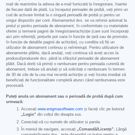
mail de reamintire la adresa de e-mail furnizată la înregistrare, înainte
de fiecare dată de plată. La începutul perioadei de probă, veți primi un
cod de activare limitat la o singură perioadă de probă și pentru un
singur dispozitiv per cont. Abonamentul dvs. se va reînnoi automat la
prețul și pentru perioada de abonament, în conformitate cu materialele
ofertei și termenii paginii de înregistrare/achiziție (care sunt încorporați
aici prin referință; prețurile pot varia în funcție de țară sau de promoție,
în funcție de detaliile paginii de achiziție), cu condiția să fiți un
utilizator de abonament continuu și neîntrerupt. Pentru utilizatorii de
abonamente plătite, dacă anulați, veți continua să aveți acces la
produsul/produsele dvs. până la sfârșitul perioadei de abonament
plătit. Dacă doriți să primiți o rambursare pentru perioada curentă de
abonament, trebuie să anulați și să solicitați o rambursare în termen
de 30 de zile de la cea mai recentă achiziție și veți înceta imediat să
beneficiați de funcționalitate completă atunci când rambursarea este
procesată.
Puteți anula un abonament sau o perioadă de probă după cum
urmează:
Accesați
www.enigmasoftware.com
și faceți clic pe butonul
„Login”
din colțul din dreapta sus.
Conectați-vă cu numele de utilizator și parola.
În meniul de navigare, accesați
„Comandă/Licențe”.
Lângă
comanda/licența dvs., este disponibil un buton pentru a