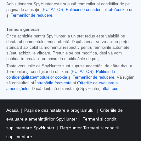
Achiziționarea SpyHunter este supusă termenilor și condițiilor de pe
pagina de achiziție,
EULA/TOS
,
Politicii de confidențialitate/cookie-uri
și
Termenilor de reducere
.
------
Termeni generali
Orice achiziție pentru SpyHunter la un preț redus este valabilă pe
durata abonamentului redus oferită. După aceea, se va aplica prețul
standard aplicabil la momentul respectiv pentru reînnoirile automate
și/sau achizițiile viitoare. Prețurile se pot modifica, deși vă vom
notifica în prealabil cu privire la modificările de preț.
Toate versiunile de SpyHunter sunt supuse acceptării de către dvs. a
Termenilor și condițiilor de utilizare
(EULA/TOS)
,
Politicii de
confidențialitate/modulelor cookie
și
Termenilor de reducere
. Vă rugăm
să consultați și
Întrebările frecvente
și
Criteriile de evaluare a
amenințărilor
. Dacă doriți să dezinstalați SpyHunter,
aflați cum
.
Acasă
Pașii de dezinstalare a programului
Criteriile de
evaluare a amenințărilor SpyHunter
Termeni și condiții
suplimentare SpyHunter
RegHunter Termeni și condiții
suplimentare