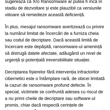
sugerează că Xro Ransomware ar putea fi încă în
stadiu de dezvoltare și este plauzibil ca versiunile
viitoare să remedieze această deficiență.
În plus, mesajul ransomware avertizează cu privire
la numărul limitat de încercări de a furniza cheia
sau codul de decriptare. Dacă această limită de
încercare este depășită, ransomware-ul amenință
să distrugă datele afectate, adăugând un nivel de
urgență și potențială ireversibilitate situației.
Decriptarea fișierelor fără intervenția infractorilor
cibernetici este o întâmplare rară, de obicei limitată
la cazuri de ransomware profund defecte. În
special, victimele se confruntă adesea cu riscul de
a nu primi cheile de decriptare sau software-ul
promis, chiar dacă respectă cerințele de