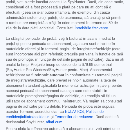
probă, veți pierde imediat accesul la SpyHunter. Dacă, din orice motiv,
considerați că a fost procesată o plată pe care nu ați dorit să o
efectuați (ceea ce s-ar putea întâmpla, de exemplu, din cauza
administrării sistemului), puteți, de asemenea, să anulați și să primiți
o rambursare completă a plății în orice moment în termen de 30 de
zile de la data plății achiziției. Consultați
Întrebările frecvente
.
La sfârșitul perioadei de probă, veți fi facturat în avans imediat la
prețul și pentru perioada de abonament, așa cum sunt stabilite în
materialele ofertei și în termenii paginii de înregistrare/achiziție (care
sunt încorporate aici prin referință; prețurile pot varia în funcție de țară
sau de promoție, în funcție de detaliile paginii de achiziție), dacă nu ați
anulat la timp. Prețurile încep de obicei de la
$79.98
semestrial
(SpyHunter Pro Windows/SpyHunter pentru Mac). Abonamentul
achiziționat va fi
reînnoit automat
în conformitate cu termenii paginii
de înregistrare/achiziție, care prevăd reînnoiri automate la taxa de
abonament standard aplicabilă la momentul achiziției inițiale și pentru
aceeași perioadă de abonament sau așa cum este stabilit în
materialele promoționale/pagina de achiziție, cu condiția să fiți un
utilizator de abonament continuu, neîntrerupt. Vă rugăm să consultați
pagina de achiziție pentru detalii. Perioada de probă este supusă
acestor Termeni, acordului dvs. cu
EULA/TOS
,
Politicii de
confidențialitate/cookie-uri
și
Termenilor de reducere
. Dacă doriți să
dezinstalați SpyHunter,
aflați cum
.
Pentru plata la reînnoirea automată a abonamentului, veți primi un e-