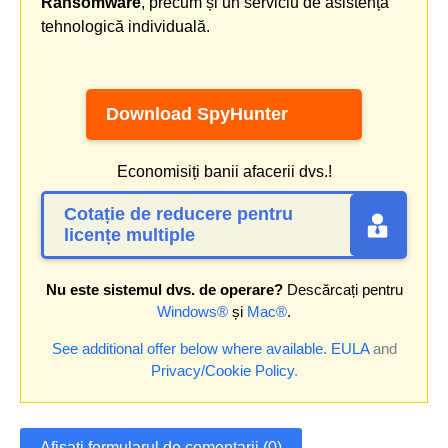
Ransomware
, precum și un serviciu de asistență
tehnologică individuală.
Download SpyHunter
Economisiți banii afacerii dvs.!
Cotație de reducere pentru
licențe multiple
Nu este sistemul dvs. de operare?
Descărcați pentru
Windows®
și
Mac®
.
See additional offer below where available.
EULA
and
Privacy/Cookie Policy
.
Afișați formularul de comentarii (0)