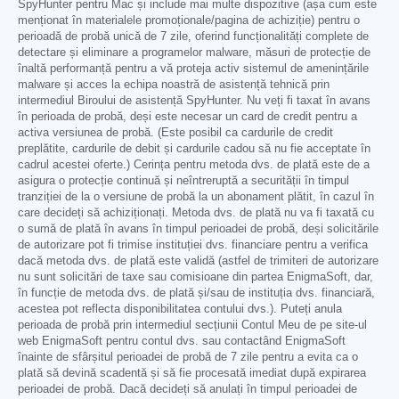
SpyHunter pentru Mac și include mai multe dispozitive (așa cum este
menționat în materialele promoționale/pagina de achiziție) pentru o
perioadă de probă unică de 7 zile, oferind funcționalități complete de
detectare și eliminare a programelor malware, măsuri de protecție de
înaltă performanță pentru a vă proteja activ sistemul de amenințările
malware și acces la echipa noastră de asistență tehnică prin
intermediul Biroului de asistență SpyHunter. Nu veți fi taxat în avans
în perioada de probă, deși este necesar un card de credit pentru a
activa versiunea de probă. (Este posibil ca cardurile de credit
preplătite, cardurile de debit și cardurile cadou să nu fie acceptate în
cadrul acestei oferte.) Cerința pentru metoda dvs. de plată este de a
asigura o protecție continuă și neîntreruptă a securității în timpul
tranziției de la o versiune de probă la un abonament plătit, în cazul în
care decideți să achiziționați. Metoda dvs. de plată nu va fi taxată cu
o sumă de plată în avans în timpul perioadei de probă, deși solicitările
de autorizare pot fi trimise instituției dvs. financiare pentru a verifica
dacă metoda dvs. de plată este validă (astfel de trimiteri de autorizare
nu sunt solicitări de taxe sau comisioane din partea EnigmaSoft, dar,
în funcție de metoda dvs. de plată și/sau de instituția dvs. financiară,
acestea pot reflecta disponibilitatea contului dvs.). Puteți anula
perioada de probă prin intermediul secțiunii Contul Meu de pe site-ul
web EnigmaSoft pentru contul dvs. sau contactând EnigmaSoft
înainte de sfârșitul perioadei de probă de 7 zile pentru a evita ca o
plată să devină scadentă și să fie procesată imediat după expirarea
perioadei de probă. Dacă decideți să anulați în timpul perioadei de