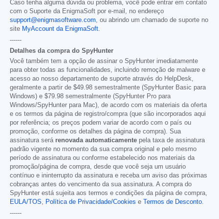
Caso tenha alguma dúvida ou problema, você pode entrar em contato
com o Suporte da EnigmaSoft por e-mail, no endereço
support@enigmasoftware.com
, ou abrindo um chamado de suporte no
site
MyAccount da EnigmaSoft
.
------
Detalhes da compra do SpyHunter
Você também tem a opção de assinar o SpyHunter imediatamente
para obter todas as funcionalidades, incluindo remoção de malware e
acesso ao nosso departamento de suporte através do HelpDesk,
geralmente a partir de
$49.98
semestralmente (SpyHunter Basic para
Windows) e
$79.98
semestralmente (SpyHunter Pro para
Windows/SpyHunter para Mac), de acordo com os materiais da oferta
e os termos da página de registro/compra (que são incorporados aqui
por referência; os preços podem variar de acordo com o país ou
promoção, conforme os detalhes da página de compra). Sua
assinatura será
renovada automaticamente
pela taxa de assinatura
padrão vigente no momento da sua compra original e pelo mesmo
período de assinatura ou conforme estabelecido nos materiais da
promoção/página de compra, desde que você seja um usuário
contínuo e ininterrupto da assinatura e receba um aviso das próximas
cobranças antes do vencimento da sua assinatura. A compra do
SpyHunter está sujeita aos termos e condições da página de compra,
EULA/TOS
,
Política de Privacidade/Cookies
e
Termos de Desconto
.
------