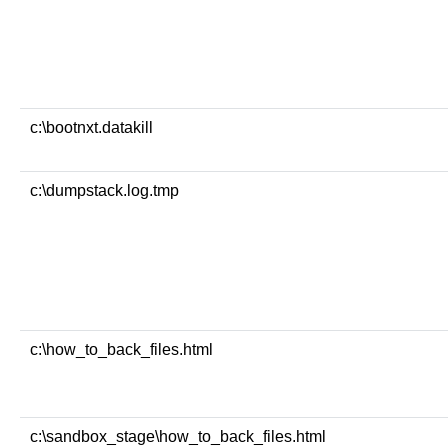
c:\bootnxt.datakill
c:\dumpstack.log.tmp
c:\how_to_back_files.html
c:\sandbox_stage\how_to_back_files.html