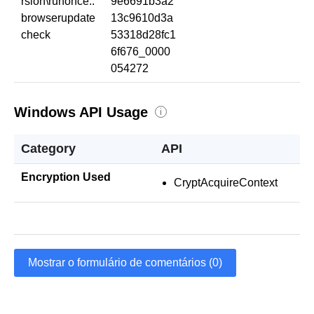
rsion\runonce::
9e6691b3a2
browserupdate
13c9610d3a
check
53318d28fc1
6f676_0000
054272
Windows API Usage
i
Category
API
Encryption Used
CryptAcquireContext
Mostrar o formulário de comentários (0)