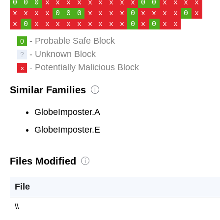
0
0
0
x
x
x
x
x
x
x
x
x
0
0
x
x
x
x
x
x
x
x
0
0
0
x
x
x
x
0
x
x
x
x
0
x
x
0
x
x
x
x
x
x
x
x
x
0
x
0
x
x
- Probable Safe Block
0
- Unknown Block
?
- Potentially Malicious Block
x
Similar Families
i
GlobeImposter.A
GlobeImposter.E
Files Modified
i
File
\\