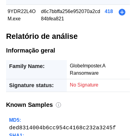
9YDR22L4O
d6c7bbffa256e952070a2cd
418
+
M.exe
84bfea821
Relatório de análise
Informação geral
Family Name:
GlobeImposter.A
Ransomware
Signature status:
No Signature
Known Samples
i
MD5:
ded8314004b6cc954c4168c232a3245f
SHA1: