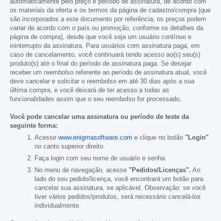
automaticamente pelo preço e período de assinatura, de acordo com
os materiais da oferta e os termos da página de cadastro/compra (que
são incorporados a este documento por referência; os preços podem
variar de acordo com o país ou promoção, conforme os detalhes da
página de compra), desde que você seja um usuário contínuo e
ininterrupto da assinatura. Para usuários com assinatura paga, em
caso de cancelamento, você continuará tendo acesso ao(s) seu(s)
produto(s) até o final do período de assinatura paga. Se desejar
receber um reembolso referente ao período de assinatura atual, você
deve cancelar e solicitar o reembolso em até 30 dias após a sua
última compra, e você deixará de ter acesso a todas as
funcionalidades assim que o seu reembolso for processado.
Você pode cancelar uma assinatura ou período de teste da
seguinte forma:
Acesse
www.enigmasoftware.com
e clique no botão
"Login"
no canto superior direito.
Faça login com seu nome de usuário e senha.
No menu de navegação, acesse
"Pedidos/Licenças".
Ao
lado do seu pedido/licença, você encontrará um botão para
cancelar sua assinatura, se aplicável. Observação: se você
tiver vários pedidos/produtos, será necessário cancelá-los
individualmente.