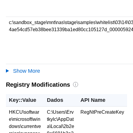
c:\sandbox_stage\mnt\nas\stage\samples\whitelist\03\14\0
4ae54cd57eb38bee31339ba1ed80cc105127d_00000592
Show More
Registry Modifications
i
Key::Value
Dados
API Name
HKCU\softwar
C:\Users\Erv
RegNtPreCreateKey
e\microsoft\win
tkylc\AppDat
dows\currentve
a\Local\2b2e