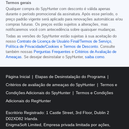
Termos gerais
Qualquer compra do SpyHunter com desconto é válida apenas
durante o período promocional da assinatura. Após esse período, o
preço padrão vigente será aplicado para renovações automáticas e/ou
compras futuras. Os preços estão sujeitos a alterações, mas
notificaremos você com antecedência sobre quaisquer mudanças.
Todas as versões do SpyHunter estão sujeitas à sua aceitação do
nosso
Contrato de Licença de Usuário Final/Termos de Serviço
,
Política de Privacidade/Cookies
e
Termos de Desconto
. Consulte
também nossas
Perguntas Frequentes
e
Critérios de Avaliação de
Ameaças
. Se desejar desinstalar o SpyHunter,
saiba como
.
Página Inicial
Etapas de Desinstalação do Programa
Critérios de avaliação de ameaças do SpyHunter
Termos e
Condições Adicionais do SpyHunter
Termos e Condições
Adicionais do RegHunter
Escritório Registrado: 1 Castle Street, 3rd Floor, Dublin 2
D02XD82 Irlanda.
EnigmaSoft Limited, Empresa privada limitada por ações,