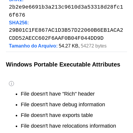
2b2e9e6691b3a213c9610d3a53318d28fc1
6f676
SHA256:
29B01C1FE867AC1D3B57D22060B6EB1ACA2
CDD52AECC602F6AAF0B04F044DD9D
Tamanho do Arquivo:
54.27 KB,
54272 bytes
Windows Portable Executable Attributes
i
File doesn't have "Rich" header
File doesn't have debug information
File doesn't have exports table
File doesn't have relocations information