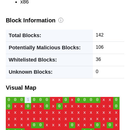
x86
Block Information
i
Total Blocks:
142
Potentially Malicious Blocks:
106
Whitelisted Blocks:
36
Unknown Blocks:
0
Visual Map
0
0
0
1
0
0
0
x
x
0
x
0
0
0
0
x
x
0
0
x
x
0
x
x
0
x
0
x
x
x
x
x
x
x
x
0
x
x
x
x
x
x
x
x
x
x
x
x
x
x
x
x
x
x
x
x
x
x
x
x
x
x
x
x
x
x
x
x
x
x
x
x
x
x
x
x
0
0
x
x
x
x
0
x
x
x
0
x
0
x