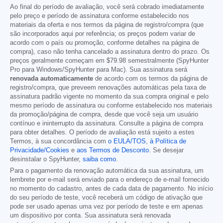
Ao final do período de avaliação, você será cobrado imediatamente
pelo preço e período de assinatura conforme estabelecido nos
materiais da oferta e nos termos da página de registro/compra (que
são incorporados aqui por referência; os preços podem variar de
acordo com o país ou promoção, conforme detalhes na página de
compra), caso não tenha cancelado a assinatura dentro do prazo. Os
preços geralmente começam em
$79.98
semestralmente (SpyHunter
Pro para Windows/SpyHunter para Mac). Sua assinatura será
renovada automaticamente
de acordo com os termos da página de
registro/compra, que preveem renovações automáticas pela taxa de
assinatura padrão vigente no momento da sua compra original e pelo
mesmo período de assinatura ou conforme estabelecido nos materiais
da promoção/página de compra, desde que você seja um usuário
contínuo e ininterrupto da assinatura. Consulte a página de compra
para obter detalhes. O período de avaliação está sujeito a estes
Termos, à sua concordância com
o EULA/TOS
,
à Política de
Privacidade/Cookies
e
aos Termos de Desconto
. Se desejar
desinstalar o SpyHunter,
saiba como
.
Para o pagamento da renovação automática da sua assinatura, um
lembrete por e-mail será enviado para o endereço de e-mail fornecido
no momento do cadastro, antes de cada data de pagamento. No início
do seu período de teste, você receberá um código de ativação que
pode ser usado apenas uma vez por período de teste e em apenas
um dispositivo por conta. Sua assinatura será renovada