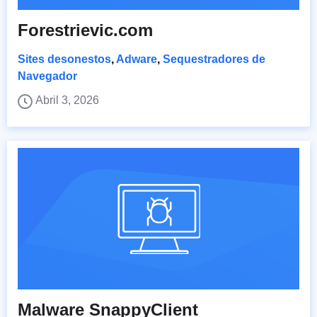
Forestrievic.com
Sites desonestos
,
Adware
,
Sequestradores de
Navegador
Abril 3, 2026
Malware SnappyClient