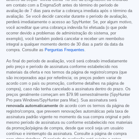
em contato com a EnigmaSoft antes do término do período de
avaliação de 7 dias para evitar a cobrança imediata após o término da
avaliação. Se você decidir cancelar durante o período de avaliação,
perderá imediatamente o acesso ao SpyHunter. Se, por algum motivo,
você acreditar que uma cobrança indevida foi efetuada (o que pode
ocorrer devido a problemas de administração do sistema, por
exemplo), você também poderá cancelar e receber um reembolso
integral a qualquer momento dentro de 30 dias a partir da data da
compra. Consulte as
Perguntas Frequentes
.
Ao final do período de avaliação, você será cobrado imediatamente
pelo preço e período de assinatura conforme estabelecido nos
materiais da oferta e nos termos da página de registro/compra (que
são incorporados aqui por referência; os preços podem variar de
acordo com o país ou promoção, conforme detalhes na página de
compra), caso não tenha cancelado a assinatura dentro do prazo. Os
preços geralmente começam em
$79.98
semestralmente (SpyHunter
Pro para Windows/SpyHunter para Mac). Sua assinatura será
renovada automaticamente
de acordo com os termos da página de
registro/compra, que preveem renovações automáticas pela taxa de
assinatura padrão vigente no momento da sua compra original e pelo
mesmo período de assinatura ou conforme estabelecido nos materiais
da promoção/página de compra, desde que você seja um usuário
contínuo e ininterrupto da assinatura. Consulte a página de compra