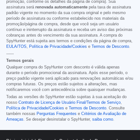
promoção, conforme os detalhes da página de compra). Sua
assinatura será
renovada automaticamente
pela taxa de assinatura
padrão vigente no momento da sua compra original e pelo mesmo
período de assinatura ou conforme estabelecido nos materiais da
promoção/página de compra, desde que você seja um usuário
contínuo e ininterrupto da assinatura e receba um aviso das próximas
cobranças antes do vencimento da sua assinatura. A compra do
SpyHunter está sujeita aos termos e condições da página de compra,
EULA/TOS
,
Política de Privacidade/Cookies
e
Termos de Desconto
.
------
Termos gerais
Qualquer compra do SpyHunter com desconto é válida apenas
durante o período promocional da assinatura. Após esse período, o
preço padrão vigente será aplicado para renovações automáticas e/ou
compras futuras. Os preços estão sujeitos a alterações, mas
notificaremos você com antecedência sobre quaisquer mudanças.
Todas as versões do SpyHunter estão sujeitas à sua aceitação do
nosso
Contrato de Licença de Usuário Final/Termos de Serviço
,
Política de Privacidade/Cookies
e
Termos de Desconto
. Consulte
também nossas
Perguntas Frequentes
e
Critérios de Avaliação de
Ameaças
. Se desejar desinstalar o SpyHunter,
saiba como
.