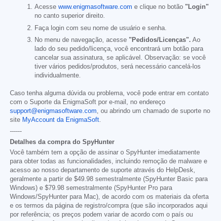
Acesse
www.enigmasoftware.com
e clique no botão
"Login"
no canto superior direito.
Faça login com seu nome de usuário e senha.
No menu de navegação, acesse
"Pedidos/Licenças".
Ao
lado do seu pedido/licença, você encontrará um botão para
cancelar sua assinatura, se aplicável. Observação: se você
tiver vários pedidos/produtos, será necessário cancelá-los
individualmente.
Caso tenha alguma dúvida ou problema, você pode entrar em contato
com o Suporte da EnigmaSoft por e-mail, no endereço
support@enigmasoftware.com
, ou abrindo um chamado de suporte no
site
MyAccount da EnigmaSoft
.
------
Detalhes da compra do SpyHunter
Você também tem a opção de assinar o SpyHunter imediatamente
para obter todas as funcionalidades, incluindo remoção de malware e
acesso ao nosso departamento de suporte através do HelpDesk,
geralmente a partir de
$49.98
semestralmente (SpyHunter Basic para
Windows) e
$79.98
semestralmente (SpyHunter Pro para
Windows/SpyHunter para Mac), de acordo com os materiais da oferta
e os termos da página de registro/compra (que são incorporados aqui
por referência; os preços podem variar de acordo com o país ou