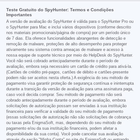
Teste Gratuito do SpyHunter: Termos e Condições
Importantes
A versão de avaliação do SpyHunter é válida para o SpyHunter Pro ou
o SpyHunter para Mac e inclui vários dispositivos (conforme descrito
nos materiais promocionais/página de compra) por um período único
de 7 dias. Ela oferece funcionalidades abrangentes de detecção e
remoção de malware, proteções de alto desempenho para proteger
ativamente seu sistema contra ameaças de malware e acesso à
nossa equipe de suporte técnico por meio do HelpDesk do SpyHunter.
Você não será cobrado antecipadamente durante o período de
avaliação, embora seja necessário um cartão de crédito para ativá-la.
(Cartões de crédito pré-pagos, cartões de débito e cartões-presente
podem não ser aceitos nesta oferta.) A exigência do seu método de
pagamento visa garantir proteção de segurança contínua e ininterrupta
durante a transição da versão de avaliação para uma assinatura paga,
caso você decida comprar. Seu método de pagamento não será
cobrado antecipadamente durante o período de avaliação, embora
solicitações de autorização possam ser enviadas à sua instituição
financeira para verificar a validade do seu método de pagamento
(essas solicitações de autorização não são solicitações de cobrança
ou taxas pela EnigmaSoft, mas, dependendo do seu método de
pagamento e/ou da sua instituição financeira, podem afetar a
disponibilidade da sua conta). Você pode cancelar sua avaliação
através da seção "Minha Conta" no site da EnigmaSoft ou entrando