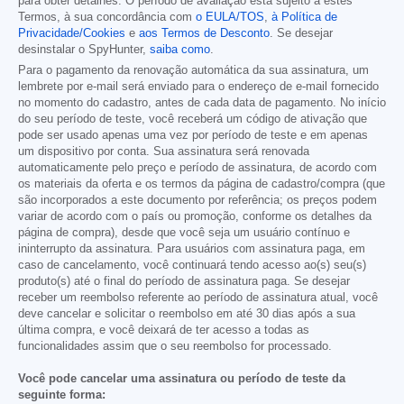
para obter detalhes. O período de avaliação está sujeito a estes
Termos, à sua concordância com
o EULA/TOS
,
à Política de
Privacidade/Cookies
e
aos Termos de Desconto
. Se desejar
desinstalar o SpyHunter,
saiba como
.
Para o pagamento da renovação automática da sua assinatura, um
lembrete por e-mail será enviado para o endereço de e-mail fornecido
no momento do cadastro, antes de cada data de pagamento. No início
do seu período de teste, você receberá um código de ativação que
pode ser usado apenas uma vez por período de teste e em apenas
um dispositivo por conta. Sua assinatura será renovada
automaticamente pelo preço e período de assinatura, de acordo com
os materiais da oferta e os termos da página de cadastro/compra (que
são incorporados a este documento por referência; os preços podem
variar de acordo com o país ou promoção, conforme os detalhes da
página de compra), desde que você seja um usuário contínuo e
ininterrupto da assinatura. Para usuários com assinatura paga, em
caso de cancelamento, você continuará tendo acesso ao(s) seu(s)
produto(s) até o final do período de assinatura paga. Se desejar
receber um reembolso referente ao período de assinatura atual, você
deve cancelar e solicitar o reembolso em até 30 dias após a sua
última compra, e você deixará de ter acesso a todas as
funcionalidades assim que o seu reembolso for processado.
Você pode cancelar uma assinatura ou período de teste da
seguinte forma: