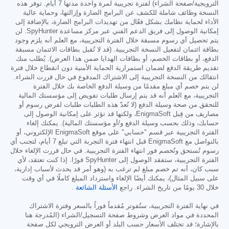
الترويجية/صفحة الشراء) لفترة تجريبية لمرة واحدة مدتها 7 أيام. توفر هذه
النسخة وظائف شاملة للكشف عن البرامج الضارة وإزالتها، وحماية عالية
الأداء لحماية نظامك بشكل فعّال من تهديدات البرامج الضارة، بالإضافة إلى
إمكانية الوصول إلى فريق الدعم الفني عبر مركز مساعدة SpyHunter. لن
يتم تحصيل أي رسوم مسبقة خلال الفترة التجريبية، مع العلم أنه يلزم وجود
بطاقة ائتمان لتفعيل النسخة التجريبية. (قد لا تُقبل بطاقات الائتمان مسبقة
الدفع، أو بطاقات الخصم، أو بطاقات الهدايا ضمن هذا العرض). يُطلب منك
تقديم طريقة الدفع لضمان استمرارية الحماية الأمنية دون انقطاع خلال فترة
انتقالك من النسخة التجريبية إلى الاشتراك المدفوع في حال قررت الشراء.
لن يتم خصم أي مبلغ مقدمًا من وسيلة الدفع الخاصة بك خلال الفترة
التجريبية، مع العلم أنه قد يتم إرسال طلبات تفويض إلى مؤسستك المالية
للتحقق من صحة وسيلة الدفع (لا تُعدّ هذه الطلبات طلبات لفرض رسوم أو
مصاريف من قِبل EnigmaSoft، ولكنها قد تؤثر على إمكانية الوصول إلى
حسابك، وذلك بحسب وسيلة الدفع و/أو مؤسستك المالية). يمكنك إلغاء
الفترة التجريبية عبر قسم "حسابي" على موقع EnigmaSoft الإلكتروني، أو
بالتواصل مع EnigmaSoft قبل انتهاء فترة التجربة التي تبلغ 7 أيام، لتجنب أي
رسوم تُستحق وتُخصم فور انتهاء الفترة التجريبية. في حال قررت الإلغاء خلال
الفترة التجريبية، ستفقد الوصول إلى SpyHunter فورًا. إذا كنت تعتقد، لأي
سبب كان، أنه تم خصم مبلغ لم ترغب به (وهو أمر قد يحدث لأسباب إدارية،
على سبيل المثال)، يمكنك أيضًا الإلغاء واسترداد المبلغ كاملًا في أي وقت
خلال 30 يومًا من تاريخ الشراء. راجع
الأسئلة الشائعة
.
في نهاية الفترة التجريبية، ستُفوتر مُقدماً فوراً بالسعر وفترة الاشتراك
المحددة في مواد العرض وشروط صفحة التسجيل/الشراء (المُدرجة هنا
بالإشارة؛ قد تختلف الأسعار حسب البلد أو العرض الترويجي لكل صفحة