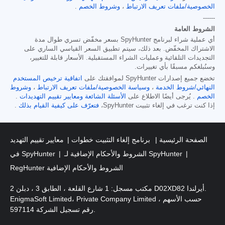
الخصوصية/ملفات تعريف الارتباط
،
وشروط الخصم
.
------
الشروط العامة
أي عملية شراء لبرنامج SpyHunter بسعر مخفّض تسري طوال مدة
الاشتراك المخفّض. بعد ذلك، سيتم تطبيق السعر القياسي الساري على
التجديدات التلقائية وعمليات الشراء المستقبلية. الأسعار قابلة للتغيير،
وسنُبلغكم مسبقًا بأي تغييرات.
تخضع جميع إصدارات SpyHunter لموافقتك على
اتفاقية ترخيص المستخدم
النهائي/شروط الخدمة
،
وسياسة الخصوصية/ملفات تعريف الارتباط
،
وشروط
الخصم
. يُرجى أيضًا الاطلاع على
الأسئلة الشائعة
ومعايير تقييم التهديدات
.
إذا كنت ترغب في إلغاء تثبيت SpyHunter،
فتعرّف على كيفية القيام بذلك
.
الصفحة الرئيسية
برنامج إلغاء التثبيت خطوات
معايير تقييم التهديد
الشروط والأحكام الإضافية لـ SpyHunter
في SpyHunter
RegHunter الشروط والأحكام الإضافية
مكتب مسجل: 1 شارع القلعة ، الطابق 3 ، دبلن 2 D02XD82 أيرلندا.
EnigmaSoft Limited، Private Company Limited حسب الأسهم ،
رقم تسجيل الشركة 597114.