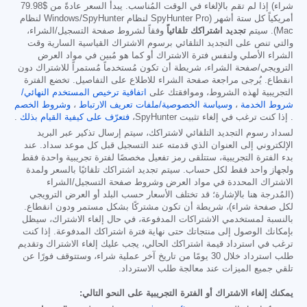
شراء) إذا لم تقم بالإلغاء في الوقت المُناسب. يبدأ السعر عادةً من
$79.98
أمريكياً كل ستة أشهر (SpyHunter Pro لنظام Windows/SpyHunter لنظام
Mac). سيتم
تجديد اشتراكك تلقائياً
وفقاً لشروط صفحة التسجيل/الشراء،
والتي تنص على التجديد التلقائي برسوم الاشتراك القياسية السارية وقت
الشراء الأصلي ولنفس فترة الاشتراك أو كما هو مُبين في مواد العرض
الترويجي/صفحة الشراء، شريطة أن تكون مُستخدماً مُستمراً للاشتراك دون
انقطاع. يُرجى مراجعة صفحة الشراء للاطلاع على التفاصيل. تخضع الفترة
التجريبية لهذه الشروط، وموافقتك على
اتفاقية ترخيص المستخدم النهائي/
شروط الخدمة
،
وسياسة الخصوصية/ملفات تعريف الارتباط
،
وشروط الخصم
. إذا كنت ترغب في إلغاء تثبيت SpyHunter،
فتعرّف على كيفية القيام بذلك
.
لسداد رسوم التجديد التلقائي لاشتراكك، سيتم إرسال تذكير عبر البريد
الإلكتروني إلى العنوان الذي قدمته عند التسجيل قبل كل موعد سداد. عند
بدء الفترة التجريبية، ستتلقى رمز تفعيل مخصصًا لفترة تجريبية واحدة فقط
ولجهاز واحد فقط لكل حساب. سيتم تجديد اشتراكك تلقائيًا بالسعر ولمدة
الاشتراك المحددة في مواد العرض وشروط صفحة التسجيل/الشراء
(المُدرجة هنا بالإشارة؛ قد تختلف الأسعار حسب البلد أو العرض الترويجي
لكل صفحة شراء)، شريطة أن تكون مشتركًا بشكل مستمر ودون انقطاع.
بالنسبة لمستخدمي الاشتراكات المدفوعة، في حال إلغاء الاشتراك، سيظل
بإمكانك الوصول إلى منتجاتك حتى نهاية فترة اشتراكك المدفوعة. إذا كنت
ترغب في استرداد قيمة اشتراكك الحالي، يجب عليك إلغاء الاشتراك وتقديم
طلب استرداد خلال 30 يومًا من تاريخ آخر عملية شراء، وستتوقف فورًا عن
تلقي جميع الميزات عند معالجة طلب الاسترداد.
يمكنك إلغاء الاشتراك أو الفترة التجريبية على النحو التالي: