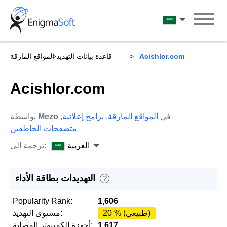
Skip
to
العربية
content
Acishlor.com
قاعدة بيانات التهديد
المواقع المارقة
Acishlor.com
في
المواقع المارقة
,
برامج إعلانية
,
Mezo
بواسطة
متصفحات الخاطفين
العربية
ترجمة الى:
التهديدات بطاقة الأداء
?
Popularity Rank:
1,606
20 % (طبيعي)
مستوى التهديد:
1,617
أجهزة الكمبيوتر المصابة: