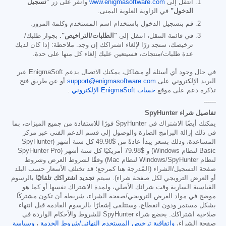
انتقل إلى
www.enigmasoftware.com
وانقر على زر
"تسجيل
الدخول"
في الزاوية العلوية اليمنى.
قم بتسجيل الدخول باستخدام اسم المستخدم وكلمة المرور.
في قائمة التنقل، انتقل إلى
"الطلبات/التراخيص".
بجوار طلبك/
ترخيصك، ستجد زرًا لإلغاء اشتراكك إن وجد. ملاحظة: إذا كان لديك
عدة طلبات/منتجات، فسيتعين عليك إلغاء كل منها على حدة.
في حال وجود أي أسئلة أو مشاكل، يمكنك الاتصال بدعم EnigmaSoft عبر
البريد الإلكتروني على
support@enigmasoftware.com
أو عن طريق فتح
تذكرة دعم على موقع
حساب EnigmaSoft الإلكتروني
.
------
تفاصيل شراء SpyHunter
يمكنك أيضًا الاشتراك في SpyHunter فورًا للاستفادة من جميع الميزات، بما
في ذلك إزالة البرامج الضارة والوصول إلى قسم الدعم الفني عبر مركز
المساعدة، وذلك بسعر يبدأ عادةً من
$49.98
كل ستة أشهر (SpyHunter
Basic لنظام Windows) و
$79.98
أمريكيًا كل ستة أشهر (SpyHunter Pro
لنظام Windows/SpyHunter لنظام Mac) وفقًا لشروط العرض وشروط
صفحة التسجيل/الشراء (المُدرجة هنا كمرجع؛ قد تختلف الأسعار حسب البلد
أو العرض الترويجي لكل صفحة شراء). سيتم
تجديد اشتراكك تلقائيًا
بالرسوم
القياسية السارية وقت شرائك الأصلي، ولمدة الاشتراك نفسها أو كما هو
موضح في مواد العرض الترويجي/صفحة الشراء، شريطة أن تكون مشتركًا
بشكل مستمر ودون انقطاع، وستتلقى إشعارًا بالرسوم القادمة قبل انتهاء
صلاحية اشتراكك. يخضع شراء SpyHunter للشروط والأحكام الواردة في
صفحة الشراء،
واتفاقية ترخيص المستخدم النهائي/شروط الخدمة
،
وسياسة