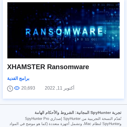
XHAMSTER Ransomware
برامج الفدية
أكتوبر 11, 2022
20,693
تجربة SpyHunter المجانية: الشروط والأحكام الهامة
تُقدّم النسخة التجريبية من SpyHunter إصداري SpyHunter Pro
وSpyHunter لنظام Mac، وتشمل أجهزة متعددة (كما هو موضح في المواد