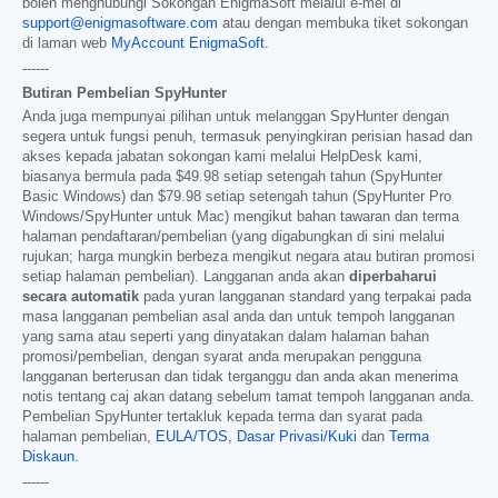
boleh menghubungi Sokongan EnigmaSoft melalui e-mel di
support@enigmasoftware.com
atau dengan membuka tiket sokongan
di laman web
MyAccount EnigmaSoft
.
------
Butiran Pembelian SpyHunter
Anda juga mempunyai pilihan untuk melanggan SpyHunter dengan
segera untuk fungsi penuh, termasuk penyingkiran perisian hasad dan
akses kepada jabatan sokongan kami melalui HelpDesk kami,
biasanya bermula pada
$49.98
setiap setengah tahun (SpyHunter
Basic Windows) dan
$79.98
setiap setengah tahun (SpyHunter Pro
Windows/SpyHunter untuk Mac) mengikut bahan tawaran dan terma
halaman pendaftaran/pembelian (yang digabungkan di sini melalui
rujukan; harga mungkin berbeza mengikut negara atau butiran promosi
setiap halaman pembelian). Langganan anda akan
diperbaharui
secara automatik
pada yuran langganan standard yang terpakai pada
masa langganan pembelian asal anda dan untuk tempoh langganan
yang sama atau seperti yang dinyatakan dalam halaman bahan
promosi/pembelian, dengan syarat anda merupakan pengguna
langganan berterusan dan tidak terganggu dan anda akan menerima
notis tentang caj akan datang sebelum tamat tempoh langganan anda.
Pembelian SpyHunter tertakluk kepada terma dan syarat pada
halaman pembelian,
EULA/TOS
,
Dasar Privasi/Kuki
dan
Terma
Diskaun
.
------