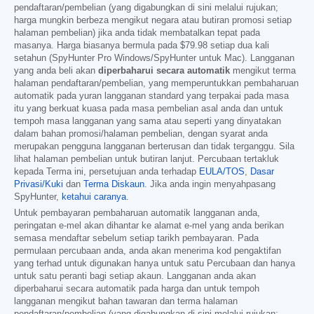
pendaftaran/pembelian (yang digabungkan di sini melalui rujukan;
harga mungkin berbeza mengikut negara atau butiran promosi setiap
halaman pembelian) jika anda tidak membatalkan tepat pada
masanya. Harga biasanya bermula pada
$79.98
setiap dua kali
setahun (SpyHunter Pro Windows/SpyHunter untuk Mac). Langganan
yang anda beli akan
diperbaharui secara automatik
mengikut terma
halaman pendaftaran/pembelian, yang memperuntukkan pembaharuan
automatik pada yuran langganan standard yang terpakai pada masa
itu yang berkuat kuasa pada masa pembelian asal anda dan untuk
tempoh masa langganan yang sama atau seperti yang dinyatakan
dalam bahan promosi/halaman pembelian, dengan syarat anda
merupakan pengguna langganan berterusan dan tidak terganggu. Sila
lihat halaman pembelian untuk butiran lanjut. Percubaan tertakluk
kepada Terma ini, persetujuan anda terhadap
EULA/TOS
,
Dasar
Privasi/Kuki
dan
Terma Diskaun
. Jika anda ingin menyahpasang
SpyHunter,
ketahui caranya
.
Untuk pembayaran pembaharuan automatik langganan anda,
peringatan e-mel akan dihantar ke alamat e-mel yang anda berikan
semasa mendaftar sebelum setiap tarikh pembayaran. Pada
permulaan percubaan anda, anda akan menerima kod pengaktifan
yang terhad untuk digunakan hanya untuk satu Percubaan dan hanya
untuk satu peranti bagi setiap akaun. Langganan anda akan
diperbaharui secara automatik pada harga dan untuk tempoh
langganan mengikut bahan tawaran dan terma halaman
pendaftaran/pembelian (yang digabungkan di sini melalui rujukan;