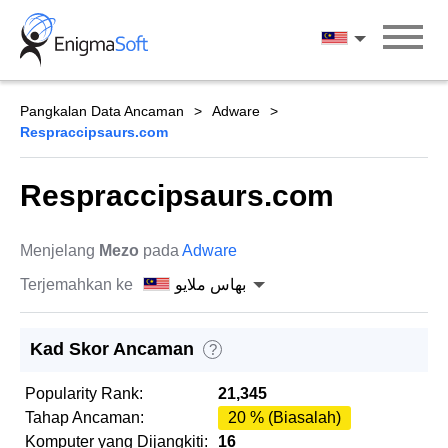
Skip
to
بهاس ملايو
content
Pangkalan Data Ancaman
Adware
Respraccipsaurs.com
Respraccipsaurs.com
Menjelang
Mezo
pada
Adware
Terjemahkan ke
بهاس ملايو
Kad Skor Ancaman
?
Popularity Rank:
21,345
Tahap Ancaman:
20 % (Biasalah)
Komputer yang Dijangkiti:
16