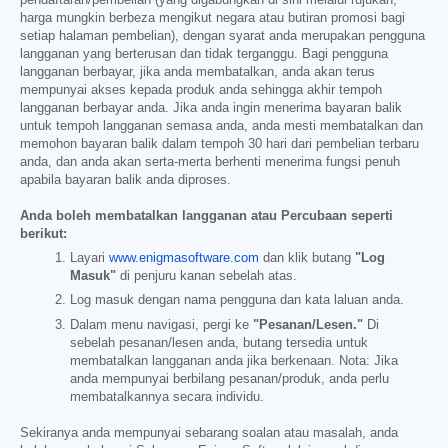
harga mungkin berbeza mengikut negara atau butiran promosi bagi
setiap halaman pembelian), dengan syarat anda merupakan pengguna
langganan yang berterusan dan tidak terganggu. Bagi pengguna
langganan berbayar, jika anda membatalkan, anda akan terus
mempunyai akses kepada produk anda sehingga akhir tempoh
langganan berbayar anda. Jika anda ingin menerima bayaran balik
untuk tempoh langganan semasa anda, anda mesti membatalkan dan
memohon bayaran balik dalam tempoh 30 hari dari pembelian terbaru
anda, dan anda akan serta-merta berhenti menerima fungsi penuh
apabila bayaran balik anda diproses.
Anda boleh membatalkan langganan atau Percubaan seperti
berikut:
Layari
www.enigmasoftware.com
dan klik butang
"Log
Masuk"
di penjuru kanan sebelah atas.
Log masuk dengan nama pengguna dan kata laluan anda.
Dalam menu navigasi, pergi ke
"Pesanan/Lesen."
Di
sebelah pesanan/lesen anda, butang tersedia untuk
membatalkan langganan anda jika berkenaan. Nota: Jika
anda mempunyai berbilang pesanan/produk, anda perlu
membatalkannya secara individu.
Sekiranya anda mempunyai sebarang soalan atau masalah, anda