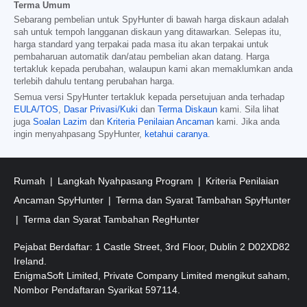
Terma Umum
Sebarang pembelian untuk SpyHunter di bawah harga diskaun adalah
sah untuk tempoh langganan diskaun yang ditawarkan. Selepas itu,
harga standard yang terpakai pada masa itu akan terpakai untuk
pembaharuan automatik dan/atau pembelian akan datang. Harga
tertakluk kepada perubahan, walaupun kami akan memaklumkan anda
terlebih dahulu tentang perubahan harga.
Semua versi SpyHunter tertakluk kepada persetujuan anda terhadap
EULA/TOS
,
Dasar Privasi/Kuki
dan
Terma Diskaun
kami. Sila lihat
juga
Soalan Lazim
dan
Kriteria Penilaian Ancaman
kami. Jika anda
ingin menyahpasang SpyHunter,
ketahui caranya
.
Rumah
Langkah Nyahpasang Program
Kriteria Penilaian
Ancaman SpyHunter
Terma dan Syarat Tambahan SpyHunter
Terma dan Syarat Tambahan RegHunter
Pejabat Berdaftar: 1 Castle Street, 3rd Floor, Dublin 2 D02XD82
Ireland.
EnigmaSoft Limited, Private Company Limited mengikut saham,
Nombor Pendaftaran Syarikat 597114.