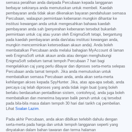
semasa peralihan anda daripada Percubaan kepada langganan
berbayar sekiranya anda memutuskan untuk membeli. Kaedah
pembayaran anda tidak akan dikenakan bayaran pendahuluan semasa
Percubaan, walaupun permintaan kebenaran mungkin dihantar ke
institusi kewangan anda untuk mengesahkan bahawa kaedah
pembayaran anda sah (penyerahan kebenaran tersebut bukanlah
permintaan untuk caj atau yuran oleh EnigmaSoft tetapi, bergantung
pada kaedah pembayaran anda dan/atau institusi kewangan anda,
mungkin mencerminkan ketersediaan akaun anda). Anda boleh
membatalkan Percubaan anda melalui bahagian MyAccount di laman
web EnigmaSoft untuk akaun anda atau dengan menghubungi
EnigmaSoft sebelum tamat tempoh Percubaan 7 hari bagi
mengelakkan caj yang perlu dibayar dan diproses serta-merta selepas
Percubaan anda tamat tempoh. Jika anda memutuskan untuk
membatalkan semasa Percubaan anda, anda akan serta-merta
kehilangan akses kepada SpyHunter. Jika, atas apa-apa sebab, anda
percaya caj telah diproses yang anda tidak ingin buat (yang boleh
berlaku berdasarkan pentadbiran sistem, contohnya), anda juga boleh
membatalkan dan menerima bayaran balik penuh untuk caj tersebut
pada bila-bila masa dalam tempoh 30 hari dari tarikh caj pembelian.
Lihat
Soalan Lazim
.
Pada akhir Percubaan, anda akan dibilkan terlebih dahulu dengan
serta-merta pada harga dan untuk tempoh langganan seperti yang
dinyatakan dalam bahan tawaran dan terma halaman