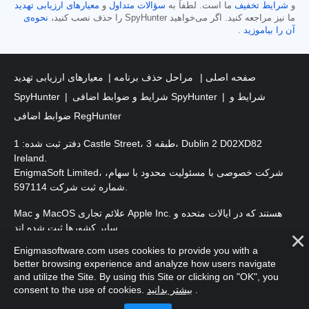
و
شرایط تخفیف
ما است. لطفاً به
سؤالات متداول
و
معیارهای ارزیابی تهدید
ما نیز مراجعه کنید. اگر می‌خواهید SpyHunter را حذف نصب کنید،
نحوه‌ی
آن را بیاموزید
.
صفحه اصلی
مراحل حذف برنامه
معیارهای ارزیابی تهدید
شرایط و
شرایط و ضوابط اضافی SpyHunter
SpyHunter
ضوابط اضافی RegHunter
دفتر ثبت شده: 1 Castle Street، طبقه 3، Dublin 2 D02XD82
Ireland.
EnigmaSoft Limited، شرکت خصوصی با مسئولیت محدود با سهام،
شماره ثبت شرکت 597114.
Mac و MacOS علائم تجاری Apple Inc. هستند که در ایالات متحده و
سایر کشورها ثبت شده اند.
Enigmasoftware.com uses cookies to provide you with a
. EnigmaSoft Ltd. کلیه حقوق محفوظ است.
حق چاپ 2016-
2026
better browsing experience and analyze how users navigate
and utilize the Site. By using this Site or clicking on "OK", you
.
بیشتر بدانید
consent to the use of cookies.