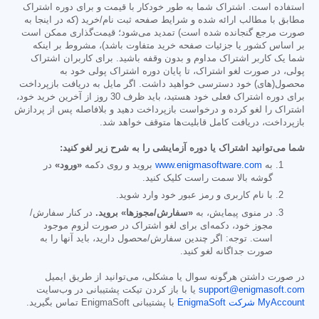
استفاده است. اشتراک شما به طور خودکار با قیمت و برای دوره اشتراک
مطابق با مطالب ارائه شده و شرایط صفحه ثبت نام/خرید (که در اینجا به
صورت مرجع گنجانده شده است) تمدید می‌شود؛ قیمت‌گذاری ممکن است
بر اساس کشور یا جزئیات صفحه خرید متفاوت باشد)، مشروط بر اینکه
شما یک کاربر اشتراک مداوم و بدون وقفه باشید. برای کاربران اشتراک
پولی، در صورت لغو اشتراک، تا پایان دوره اشتراک پولی خود به
محصول(های) خود دسترسی خواهید داشت. اگر مایل به دریافت بازپرداخت
برای دوره اشتراک فعلی خود هستید، باید ظرف 30 روز از آخرین خرید خود،
اشتراک را لغو کرده و درخواست بازپرداخت دهید و بلافاصله پس از پردازش
بازپرداخت، دریافت کامل قابلیت‌ها متوقف خواهد شد.
شما می‌توانید اشتراک یا دوره آزمایشی را به شرح زیر لغو کنید:
به
www.enigmasoftware.com
بروید و روی دکمه
«ورود»
در
گوشه بالا سمت راست کلیک کنید.
با نام کاربری و رمز عبور خود وارد شوید.
در منوی پیمایش، به
«سفارش/مجوزها» بروید.
در کنار سفارش/
مجوز خود، دکمه‌ای برای لغو اشتراک در صورت لزوم موجود
است. توجه: اگر چندین سفارش/محصول دارید، باید آنها را به
صورت جداگانه لغو کنید.
در صورت داشتن هرگونه سوال یا مشکلی، می‌توانید از طریق ایمیل
support@enigmasoft.com
یا با باز کردن تیکت پشتیبانی در وب‌سایت
MyAccount شرکت EnigmaSoft
با پشتیبانی EnigmaSoft تماس بگیرید.
------