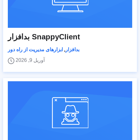
بدافزار SnappyClient
بدافزار
,
ابزارهای مدیریت از راه دور
آوریل 9, 2026