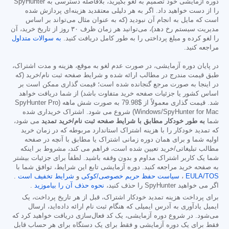
دوره آزمایشی خود تصمیم به لغو بگیرید، بلافاصله دسترسی به SpyHunter
را از دست خواهید داد. اگر به هر دلیلی معتقدید هزینه‌ای پردازش شده
است که مایل به انجام آن نبودید (که به عنوان مثال می‌تواند بر اساس
مدیریت سیستم رخ دهد)، می‌توانید هر زمان ظرف ۳۰ روز از تاریخ خرید، آن
را لغو کرده و مبلغ پرداختی را به طور کامل دریافت کنید.
به سوالات متداول
مراجعه کنید.
در پایان دوره آزمایشی، در صورت عدم لغو به موقع، هزینه و مدت اشتراک،
طبق قیمت مندرج در مطالب ارائه شده و شرایط صفحه ثبت نام/خرید (که
در اینجا به صورت مرجع گنجانده شده است؛ قیمت گذاری ممکن است بر
اساس کشور یا جزئیات صفحه خرید متفاوت باشد) از شما دریافت خواهد
شد. قیمت گذاری معمولاً از
$79.98
به صورت شش ماهه (SpyHunter Pro
Windows/SpyHunter for Mac) شروع می شود. اشتراک خریداری شده
شما
به طور خودکار مطابق با شرایط صفحه ثبت نام/خرید تمدید
می شود،
که تمدید خودکار را با هزینه اشتراک استاندارد مربوطه که در زمان خرید
اولیه شما و برای همان دوره زمانی اشتراک یا مطابق با آنچه در صفحه
مطالب تبلیغاتی/خرید تعیین شده است، فراهم می کند، مشروط بر اینکه
شما یک کاربر اشتراک مداوم و بدون وقفه باشید. لطفاً برای جزئیات بیشتر
به صفحه خرید مراجعه کنید. دوره آزمایشی تابع این شرایط، توافق شما با
EULA/TOS
،
سیاست حفظ حریم خصوصی/کوکی
و
شرایط تخفیف است
.
اگر می خواهید SpyHunter را حذف کنید،
نحوه حذف آن را بیاموزید
.
برای پرداخت هزینه تمدید خودکار اشتراک، قبل از هر تاریخ پرداخت، یک
ایمیل یادآوری به آدرس ایمیلی که هنگام ثبت نام ارائه داده‌اید، ارسال
می‌شود. در شروع دوره آزمایشی، یک کد فعال‌سازی دریافت خواهید کرد که
فقط برای یک دوره آزمایشی و فقط برای یک دستگاه برای هر حساب قابل