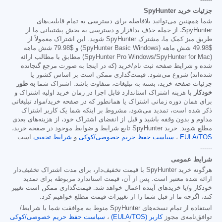
جزئیات خرید SpyHunter
شما همچنین می‌توانید بلافاصله برای دسترسی به تمام قابلیت‌های
SpyHunter، از جمله حذف بدافزار و دسترسی به بخش پشتیبانی ما از
طریق میز کمک ما، مشترک SpyHunter شوید. این اشتراک معمولاً از
$49.98
شش ماهه (SpyHunter Basic Windows) و
$79.98
شش ماهه
(SpyHunter Pro Windows/SpyHunter for Mac) مطابق با مطالب ارائه
شده و شرایط صفحه ثبت نام/خرید (که در اینجا به صورت مرجع گنجانده
شده‌اند) شروع می‌شود. قیمت‌گذاری ممکن است بر اساس کشور یا
جزئیات صفحه خرید، بسته به تبلیغات، متفاوت باشد. اشتراک شما
به طور
خودکار
با هزینه اشتراک استاندارد قابل اجرا در زمان خرید اولیه اشتراک و
برای همان دوره زمانی اشتراک یا همانطور که در صفحه خرید/مواد تبلیغاتی
ذکر شده است، تمدید می‌شود، مشروط بر اینکه شما یک کاربر اشتراک
مداوم و بدون وقفه باشید و قبل از انقضای اشتراک خود، از هزینه‌های بعدی
مطلع شوید. خرید SpyHunter تابع شرایط و ضوابط موجود در صفحه خرید،
EULA/TOS
،
سیاست حفظ حریم خصوصی/کوکی
و
شرایط تخفیف
است.
------
شرایط عمومی
هرگونه خرید SpyHunter با قیمت تخفیف‌دار، برای مدت اشتراک تخفیف‌دار
ارائه شده معتبر است. پس از آن، قیمت استاندارد مربوطه برای تمدید
خودکار و/یا خریدهای آینده اعمال خواهد شد. قیمت‌گذاری ممکن است تغییر
کند، اگرچه ما از قبل شما را از تغییرات قیمت مطلع خواهیم کرد.
استفاده از تمام نسخه‌های SpyHunter منوط به موافقت شما با شرایط/
توافق‌نامه‌ی مجوز
کاربر (EULA/TOS)
،
سیاست حفظ حریم خصوصی/کوکی