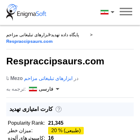
Skip
to
فارسی
content
پایگاه داده تهدید
ابزارهای تبلیغاتی مزاحم
Respraccipsaurs.com
Respraccipsaurs.com
در
ابزارهای تبلیغاتی مزاحم
Mezo
تا
فارسی
ترجمه به:
کارت امتیازی تهدید
?
Popularity Rank:
21,345
20 % (طبیعی)
میزان خطر:
16
کامپیوترهای آلوده: