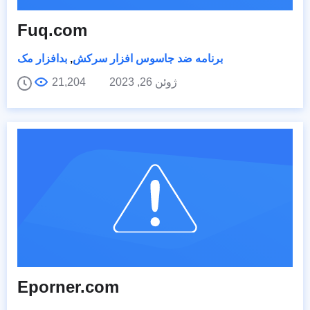
Fuq.com
برنامه ضد جاسوس افزار سرکش
,
بدافزار مک
ژوئن 26, 2023
21,204
Eporner.com