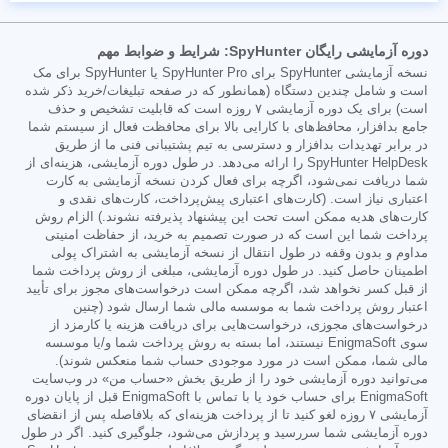
دوره آزمایشی رایگان SpyHunter: شرایط و ضوابط مهم
نسخه آزمایشی SpyHunter برای SpyHunter Pro یا SpyHunter برای مک
است و شامل چندین دستگاه (همانطور که در صفحه تبلیغات/خرید ذکر شده
است) برای یک دوره آزمایشی ۷ روزه است که قابلیت تشخیص و حذف
جامع بدافزار، محافظ‌های با کارایی بالا برای محافظت فعال از سیستم شما
در برابر تهدیدات بدافزار و دسترسی به تیم پشتیبانی فنی ما از طریق
SpyHunter HelpDesk را ارائه می‌دهد. در طول دوره آزمایشی، هزینه‌ای از
شما دریافت نمی‌شود، اگرچه برای فعال کردن نسخه آزمایشی به کارت
اعتباری نیاز است. (کارت‌های اعتباری پیش‌پرداخت، کارت‌های نقدی و
کارت‌های هدیه ممکن است تحت این پیشنهاد پذیرفته نشوند.) الزام روش
پرداخت شما این است که در صورت تصمیم به خرید، از حفاظت امنیتی
مداوم و بدون وقفه در طول انتقال از نسخه آزمایشی به اشتراک پولی
اطمینان حاصل کنید. در طول دوره آزمایشی، مبلغی از روش پرداخت شما
از قبل کسر نخواهد شد، اگرچه ممکن است درخواست‌های مجوز برای تأیید
اعتبار روش پرداخت شما به موسسه مالی شما ارسال شود (چنین
درخواست‌های مجوزی، درخواست‌هایی برای دریافت هزینه یا کارمزد از
سوی EnigmaSoft نیستند، اما بسته به روش پرداخت شما و/یا موسسه
مالی شما، ممکن است در مورد موجودی حساب شما منعکس شوند).
می‌توانید دوره آزمایشی خود را از طریق بخش «حساب من» در وب‌سایت
EnigmaSoft برای حساب خود یا با تماس با EnigmaSoft قبل از پایان دوره
آزمایشی ۷ روزه لغو کنید تا از پرداخت هزینه‌ای که بلافاصله پس از انقضای
دوره آزمایشی شما سررسید و پردازش می‌شود، جلوگیری کنید. اگر در طول