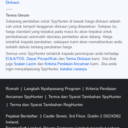
Diskaun
.
------
Terma Umum
Sebarang pembelian untuk SpyHunter di bawah harga diskaun adalah
sah untuk tempoh langganan diskaun yang ditawarkan. Selepas itu,
harga standard yang terpakai pada masa itu akan terpakai untuk
pembaharuan automatik dan/atau pembelian akan datang. Harga
tertakluk kepada perubahan, walaupun kami akan memaklumkan anda
terlebih dahulu tentang perubahan harga.
Semua versi SpyHunter tertakluk kepada persetujuan anda terhadap
EULA/TOS
,
Dasar Privasi/Kuki
dan
Terma Diskaun
kami. Sila lihat
juga
Soalan Lazim
dan
Kriteria Penilaian Ancaman
kami. Jika anda
ingin menyahpasang SpyHunter,
ketahui caranya
.
Rumah
Langkah Nyahpasang Program
Kriteria Penilaian
Ancaman SpyHunter
Terma dan Syarat Tambahan SpyHunter
Terma dan Syarat Tambahan RegHunter
Pejabat Berdaftar: 1 Castle Street, 3rd Floor, Dublin 2 D02XD82
Ireland.