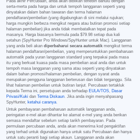
Pada akhir Percubaan, anda akan dibilkan terlebih dahulu dengan
serta-merta pada harga dan untuk tempoh langganan seperti yang
dinyatakan dalam bahan tawaran dan terma halaman
pendaftaran/pembelian (yang digabungkan di sini melalui rujukan;
harga mungkin berbeza mengikut negara atau butiran promosi setiap
halaman pembelian) jika anda tidak membatalkan tepat pada
masanya. Harga biasanya bermula pada
$79.98
setiap dua kali
setahun (SpyHunter Pro Windows/SpyHunter untuk Mac). Langganan
yang anda beli akan
diperbaharui secara automatik
mengikut terma
halaman pendaftaran/pembelian, yang memperuntukkan pembaharuan
automatik pada yuran langganan standard yang terpakai pada masa
itu yang berkuat kuasa pada masa pembelian asal anda dan untuk
tempoh masa langganan yang sama atau seperti yang dinyatakan
dalam bahan promosi/halaman pembelian, dengan syarat anda
merupakan pengguna langganan berterusan dan tidak terganggu. Sila
lihat halaman pembelian untuk butiran lanjut. Percubaan tertakluk
kepada Terma ini, persetujuan anda terhadap
EULA/TOS
,
Dasar
Privasi/Kuki
dan
Terma Diskaun
. Jika anda ingin menyahpasang
SpyHunter,
ketahui caranya
.
Untuk pembayaran pembaharuan automatik langganan anda,
peringatan e-mel akan dihantar ke alamat e-mel yang anda berikan
semasa mendaftar sebelum setiap tarikh pembayaran. Pada
permulaan percubaan anda, anda akan menerima kod pengaktifan
yang terhad untuk digunakan hanya untuk satu Percubaan dan hanya
untuk satu peranti bagi setiap akaun. Langganan anda akan