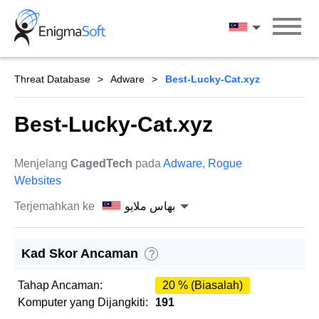
Skip
to
بهاس ملايو
content
Threat Database
Adware
Best-Lucky-Cat.xyz
Best-Lucky-Cat.xyz
Menjelang
CagedTech
pada
Adware
,
Rogue
Websites
Terjemahkan ke
بهاس ملايو
Kad Skor Ancaman
?
Tahap Ancaman:
20 % (Biasalah)
Komputer yang Dijangkiti:
191