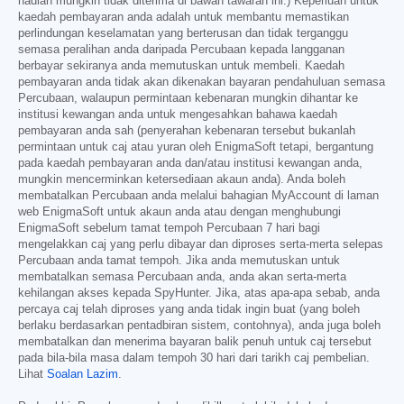
hadiah mungkin tidak diterima di bawah tawaran ini.) Keperluan untuk
kaedah pembayaran anda adalah untuk membantu memastikan
perlindungan keselamatan yang berterusan dan tidak terganggu
semasa peralihan anda daripada Percubaan kepada langganan
berbayar sekiranya anda memutuskan untuk membeli. Kaedah
pembayaran anda tidak akan dikenakan bayaran pendahuluan semasa
Percubaan, walaupun permintaan kebenaran mungkin dihantar ke
institusi kewangan anda untuk mengesahkan bahawa kaedah
pembayaran anda sah (penyerahan kebenaran tersebut bukanlah
permintaan untuk caj atau yuran oleh EnigmaSoft tetapi, bergantung
pada kaedah pembayaran anda dan/atau institusi kewangan anda,
mungkin mencerminkan ketersediaan akaun anda). Anda boleh
membatalkan Percubaan anda melalui bahagian MyAccount di laman
web EnigmaSoft untuk akaun anda atau dengan menghubungi
EnigmaSoft sebelum tamat tempoh Percubaan 7 hari bagi
mengelakkan caj yang perlu dibayar dan diproses serta-merta selepas
Percubaan anda tamat tempoh. Jika anda memutuskan untuk
membatalkan semasa Percubaan anda, anda akan serta-merta
kehilangan akses kepada SpyHunter. Jika, atas apa-apa sebab, anda
percaya caj telah diproses yang anda tidak ingin buat (yang boleh
berlaku berdasarkan pentadbiran sistem, contohnya), anda juga boleh
membatalkan dan menerima bayaran balik penuh untuk caj tersebut
pada bila-bila masa dalam tempoh 30 hari dari tarikh caj pembelian.
Lihat
Soalan Lazim
.