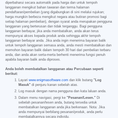
diperbaharui secara automatik pada harga dan untuk tempoh
langganan mengikut bahan tawaran dan terma halaman
pendaftaran/pembelian (yang digabungkan di sini melalui rujukan;
harga mungkin berbeza mengikut negara atau butiran promosi bagi
setiap halaman pembelian), dengan syarat anda merupakan pengguna
langganan yang berterusan dan tidak terganggu. Bagi pengguna
langganan berbayar, jika anda membatalkan, anda akan terus
mempunyai akses kepada produk anda sehingga akhir tempoh
langganan berbayar anda. Jika anda ingin menerima bayaran balik
untuk tempoh langganan semasa anda, anda mesti membatalkan dan
memohon bayaran balik dalam tempoh 30 hari dari pembelian terbaru
anda, dan anda akan serta-merta berhenti menerima fungsi penuh
apabila bayaran balik anda diproses.
Anda boleh membatalkan langganan atau Percubaan seperti
berikut:
Layari
www.enigmasoftware.com
dan klik butang
"Log
Masuk"
di penjuru kanan sebelah atas.
Log masuk dengan nama pengguna dan kata laluan anda.
Dalam menu navigasi, pergi ke
"Pesanan/Lesen."
Di
sebelah pesanan/lesen anda, butang tersedia untuk
membatalkan langganan anda jika berkenaan. Nota: Jika
anda mempunyai berbilang pesanan/produk, anda perlu
membatalkannya secara individu.