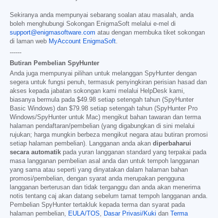
Sekiranya anda mempunyai sebarang soalan atau masalah, anda
boleh menghubungi Sokongan EnigmaSoft melalui e-mel di
support@enigmasoftware.com
atau dengan membuka tiket sokongan
di laman web
MyAccount EnigmaSoft
.
------
Butiran Pembelian SpyHunter
Anda juga mempunyai pilihan untuk melanggan SpyHunter dengan
segera untuk fungsi penuh, termasuk penyingkiran perisian hasad dan
akses kepada jabatan sokongan kami melalui HelpDesk kami,
biasanya bermula pada
$49.98
setiap setengah tahun (SpyHunter
Basic Windows) dan
$79.98
setiap setengah tahun (SpyHunter Pro
Windows/SpyHunter untuk Mac) mengikut bahan tawaran dan terma
halaman pendaftaran/pembelian (yang digabungkan di sini melalui
rujukan; harga mungkin berbeza mengikut negara atau butiran promosi
setiap halaman pembelian). Langganan anda akan
diperbaharui
secara automatik
pada yuran langganan standard yang terpakai pada
masa langganan pembelian asal anda dan untuk tempoh langganan
yang sama atau seperti yang dinyatakan dalam halaman bahan
promosi/pembelian, dengan syarat anda merupakan pengguna
langganan berterusan dan tidak terganggu dan anda akan menerima
notis tentang caj akan datang sebelum tamat tempoh langganan anda.
Pembelian SpyHunter tertakluk kepada terma dan syarat pada
halaman pembelian,
EULA/TOS
,
Dasar Privasi/Kuki
dan
Terma