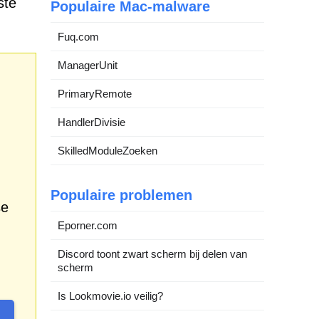
ste
Populaire Mac-malware
Fuq.com
ManagerUnit
PrimaryRemote
HandlerDivisie
SkilledModuleZoeken
Populaire problemen
se
Eporner.com
Discord toont zwart scherm bij delen van
scherm
Is Lookmovie.io veilig?