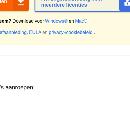
den
meerdere licenties
teem?
Download voor
Windows®
en
Mac®
.
oefaanbieding.
EULA
en
privacy-/cookiebeleid
.
's aanroepen: