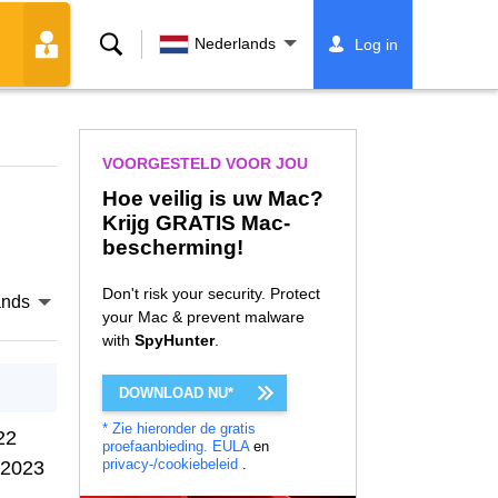
Zoeken
Nederlands
Log in
VOORGESTELD VOOR JOU
Hoe veilig is uw Mac?
Krijg GRATIS Mac-
bescherming!
Don't risk your security. Protect
ands
your Mac & prevent malware
with
SpyHunter
.
DOWNLOAD NU*
* Zie hieronder de gratis
22
proefaanbieding.
EULA
en
privacy-/cookiebeleid
.
 2023