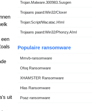
Trojan.Malware.300983.Susgen
Trojaans paard:Win32/Cloxer
annen
Trojan:Script/Wacatac.H!ml
welk
Trojaans paard:Win32/Phonzy.A!ml
n een
Zoals
Populaire ransomware
Mmvb-ransomware
nde
Ofoq Ransomware
XHAMSTER Ransomware
Hlas Ransomware
's uit
Poaz-ransomware