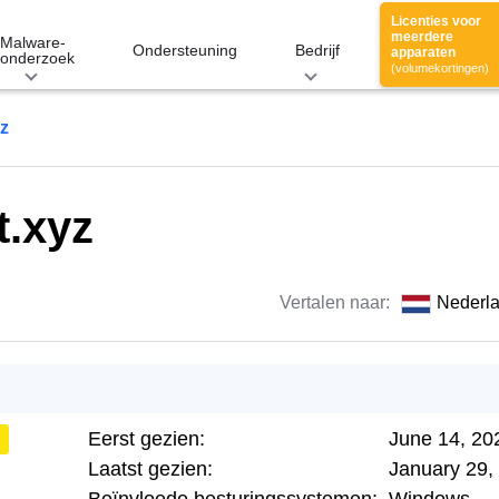
Licenties voor
meerdere
Malware-
Ondersteuning
Bedrijf
apparaten
onderzoek
(volumekortingen)
z
t.xyz
Vertalen naar:
Nederl
Eerst gezien:
June 14, 20
Laatst gezien:
January 29,