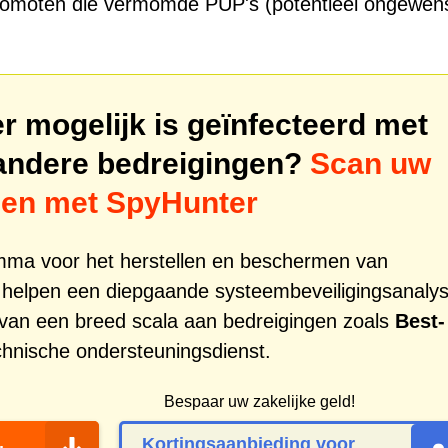
 promoten die vermomde PUP's (potentieel ongewen
 mogelijk is geïnfecteerd met
andere bedreigingen?
Scan uw
gen met SpyHunter
amma voor het herstellen en beschermen van
 helpen een diepgaande systeembeveiligingsanaly
ng van een breed scala aan bedreigingen zoals
Best-
hnische ondersteuningsdienst.
Bespaar uw zakelijke geld!
Kortingsaanbieding voor