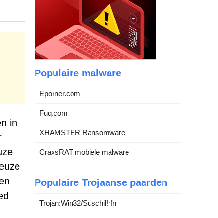
Populaire malware
Eporner.com
Fuq.com
n in
XHAMSTER Ransomware
r
uze
CraxsRAT mobiele malware
ieuze
wen
Populaire Trojaanse paarden
ed
Trojan:Win32/Suschil!rfn