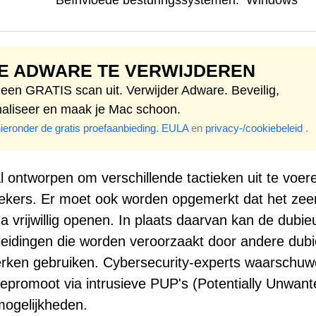
Beïnvloede besturingssystemen:
Windows
E ADWARE TE VERWIJDEREN
 een GRATIS scan uit. Verwijder Adware. Beveilig,
maliseer en maak je Mac schoon.
hieronder de gratis proefaanbieding.
EULA
en
privacy-/cookiebeleid
.
 ontworpen om verschillende tactieken uit te voere
oekers. Er moet ook worden opgemerkt dat het zee
na vrijwillig openen. In plaats daarvan kan de dubie
eidingen die worden veroorzaakt door andere dub
werken gebruiken. Cybersecurity-experts waarschu
epromoot via intrusieve PUP's (Potentially Unwant
ogelijkheden.