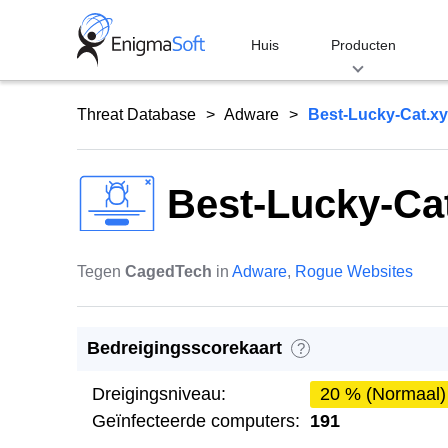
Skip
to
Huis
Producten
content
Threat Database
Adware
Best-Lucky-Cat.xy
Best-Lucky-Ca
Tegen
CagedTech
in
Adware
,
Rogue Websites
Bedreigingsscorekaart
?
Dreigingsniveau:
20 % (Normaal)
Geïnfecteerde computers:
191