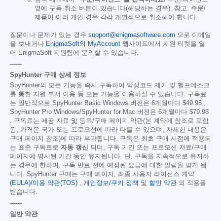
옆에 구독 취소 버튼이 있습니다(해당하는 경우). 참고: 주문/
제품이 여러 개인 경우 각각 개별적으로 취소해야 합니다.
질문이나 문제가 있는 경우
support@enigmasoftware.com
으로 이메일
을 보내거나
EnigmaSoft의 MyAccount
웹사이트에서 지원 티켓을 열
어 EnigmaSoft 지원팀에 문의할 수 있습니다.
------
SpyHunter 구매 상세 정보
SpyHunter의 모든 기능을 즉시 구독하여 악성코드 제거 및 헬프데스크
를 통한 지원 부서 이용 등 모든 기능을 이용하실 수 있습니다. 구독료
는 일반적으로 SpyHunter Basic Windows 버전은 6개월마다
$49.98
,
SpyHunter Pro Windows/SpyHunter for Mac 버전은 6개월마다
$79.98
. 구독료는 제공 자료 및 등록/구매 페이지 약관(본 계약에 참조로 포함
됨, 가격은 국가 또는 프로모션에 따라 다를 수 있으며, 자세한 내용은
구매 페이지 참조)에 따라 부과됩니다. 구독은 최초 구매 시점에 적용되
는 표준 구독료로
자동 갱신
되며, 구독 기간 또는 프로모션 자료/구매
페이지에 명시된 기간 동안 유지됩니다. 단, 구독을 지속적으로 유지하
는 경우에 한하며, 구독 만료 전에 예정된 요금에 대한 알림을 받게 됩
니다. SpyHunter 구매는 구매 페이지, 최종 사용자 라이선스 계약
(EULA)/이용 약관(TOS)
,
개인정보/쿠키 정책
및
할인 약관
의 적용을
받습니다.
------
일반 약관