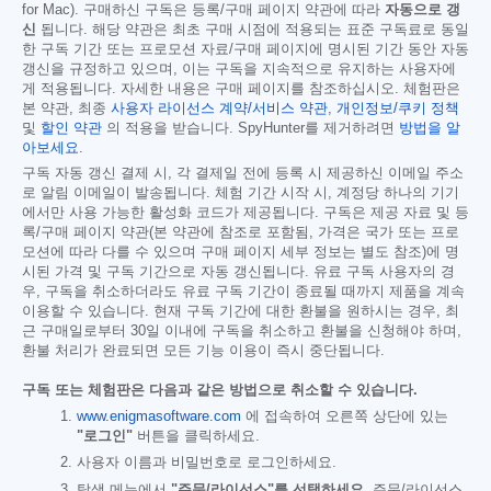
for Mac). 구매하신 구독은 등록/구매 페이지 약관에 따라
자동으로 갱
신
됩니다. 해당 약관은 최초 구매 시점에 적용되는 표준 구독료로 동일
한 구독 기간 또는 프로모션 자료/구매 페이지에 명시된 기간 동안 자동
갱신을 규정하고 있으며, 이는 구독을 지속적으로 유지하는 사용자에
게 적용됩니다. 자세한 내용은 구매 페이지를 참조하십시오. 체험판은
본 약관, 최종
사용자 라이선스 계약/서비스 약관
,
개인정보/쿠키 정책
및
할인 약관
의 적용을 받습니다. SpyHunter를 제거하려면
방법을 알
아보세요
.
구독 자동 갱신 결제 시, 각 결제일 전에 등록 시 제공하신 이메일 주소
로 알림 이메일이 발송됩니다. 체험 기간 시작 시, 계정당 하나의 기기
에서만 사용 가능한 활성화 코드가 제공됩니다. 구독은 제공 자료 및 등
록/구매 페이지 약관(본 약관에 참조로 포함됨, 가격은 국가 또는 프로
모션에 따라 다를 수 있으며 구매 페이지 세부 정보는 별도 참조)에 명
시된 가격 및 구독 기간으로 자동 갱신됩니다. 유료 구독 사용자의 경
우, 구독을 취소하더라도 유료 구독 기간이 종료될 때까지 제품을 계속
이용할 수 있습니다. 현재 구독 기간에 대한 환불을 원하시는 경우, 최
근 구매일로부터 30일 이내에 구독을 취소하고 환불을 신청해야 하며,
환불 처리가 완료되면 모든 기능 이용이 즉시 중단됩니다.
구독 또는 체험판은 다음과 같은 방법으로 취소할 수 있습니다.
www.enigmasoftware.com
에 접속하여 오른쪽 상단에 있는
"로그인"
버튼을 클릭하세요.
사용자 이름과 비밀번호로 로그인하세요.
탐색 메뉴에서
"주문/라이선스"를 선택하세요.
주문/라이선스