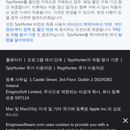
SpyHunter를 할인된 가격으로 구매하신 경우, 해당 할인 구독 기간 동
안 유효합니다. 이후에는 자동 갱신 및/또는 향후 구매 시 당시 적용되
는 표준 가격이 적용됩니다. 가격은 변경될 수 있으며, 변경 사항이 있
을 경우 사전에 알려드리겠습니다.
모든 SpyHunter 버전은 최종 사용자
라이선스 계약/서비스 약관
,
개인
정보/쿠키 정책
및
할인 약관
에 동의하는 조건으로 제공됩니다.
FAQ
및
위협 평가 기준
도 참조하십시오. SpyHunter를 제거하려면 제거
방
법을 알아보세요
.
홈페이지
프로그램 제거 단계
SpyHunter의 위협 평가 기준
SpyHunter 추가 이용약관
RegHunter 추가 이용약관
등록 사무실: 1 Castle Street, 3rd Floor, Dublin 2 D02XD82
Ireland.
EnigmaSoft Limited, 주식으로 제한되는 비공개 회사, 회사 등록
번호 597114.
Mac 및 MacOS는 미국 및 기타 국가에 등록된 Apple Inc.의 상표
입니다.
Enigmasoftware.com uses cookies to provide you with a
저작권 2016-2026. EnigmaSoft Ltd. 판권 소유.