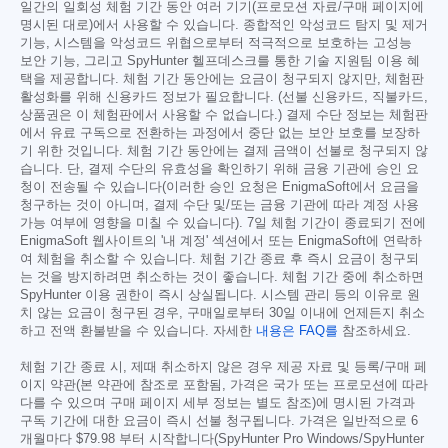
일간의 일회성 체험 기간 동안 여러 기기(프로모션 자료/구매 페이지에
명시된 대로)에서 사용할 수 있습니다. 종합적인 악성코드 탐지 및 제거
기능, 시스템을 악성코드 위협으로부터 적극적으로 보호하는 고성능
보안 기능, 그리고 SpyHunter 헬프데스크를 통한 기술 지원팀 이용 혜
택을 제공합니다. 체험 기간 동안에는 요금이 청구되지 않지만, 체험판
활성화를 위해 신용카드 정보가 필요합니다. (선불 신용카드, 직불카드,
상품권은 이 체험판에서 사용할 수 없습니다.) 결제 수단 정보는 체험판
에서 유료 구독으로 전환하는 과정에서 중단 없는 보안 보호를 보장하
기 위한 것입니다. 체험 기간 동안에는 결제 금액이 선불로 청구되지 않
습니다. 단, 결제 수단의 유효성을 확인하기 위해 금융 기관에 승인 요
청이 전송될 수 있습니다(이러한 승인 요청은 EnigmaSoft에서 요금을
청구하는 것이 아니며, 결제 수단 및/또는 금융 기관에 따라 계정 사용
가능 여부에 영향을 미칠 수 있습니다). 7일 체험 기간이 종료되기 전에
EnigmaSoft 웹사이트의 '내 계정' 섹션에서 또는 EnigmaSoft에 연락하
여 체험을 취소할 수 있습니다. 체험 기간 종료 후 즉시 요금이 청구되
는 것을 방지하려면 취소하는 것이 좋습니다. 체험 기간 중에 취소하면
SpyHunter 이용 권한이 즉시 상실됩니다. 시스템 관리 등의 이유로 원
치 않는 요금이 청구된 경우, 구매일로부터 30일 이내에 언제든지 취소
하고 전액 환불받을 수 있습니다. 자세한
내용은 FAQ를
참조하세요.
체험 기간 종료 시, 제때 취소하지 않은 경우 제공 자료 및 등록/구매 페
이지 약관(본 약관에 참조로 포함됨, 가격은 국가 또는 프로모션에 따라
다를 수 있으며 구매 페이지 세부 정보는 별도 참조)에 명시된 가격과
구독 기간에 대한 요금이 즉시 선불 청구됩니다. 가격은 일반적으로 6
개월마다
$79.98
부터 시작합니다(SpyHunter Pro Windows/SpyHunter