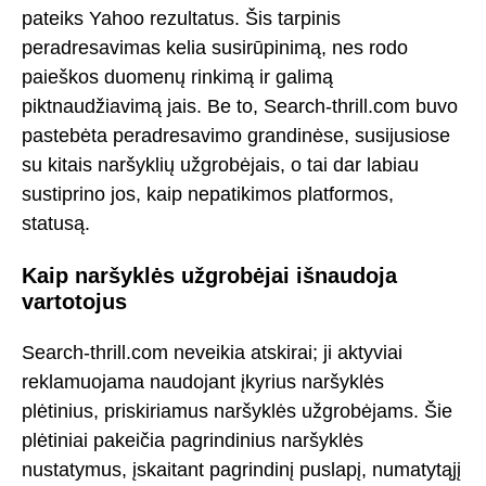
pateiks Yahoo rezultatus. Šis tarpinis
peradresavimas kelia susirūpinimą, nes rodo
paieškos duomenų rinkimą ir galimą
piktnaudžiavimą jais. Be to, Search-thrill.com buvo
pastebėta peradresavimo grandinėse, susijusiose
su kitais naršyklių užgrobėjais, o tai dar labiau
sustiprino jos, kaip nepatikimos platformos,
statusą.
Kaip naršyklės užgrobėjai išnaudoja
vartotojus
Search-thrill.com neveikia atskirai; ji aktyviai
reklamuojama naudojant įkyrius naršyklės
plėtinius, priskiriamus naršyklės užgrobėjams. Šie
plėtiniai pakeičia pagrindinius naršyklės
nustatymus, įskaitant pagrindinį puslapį, numatytąjį