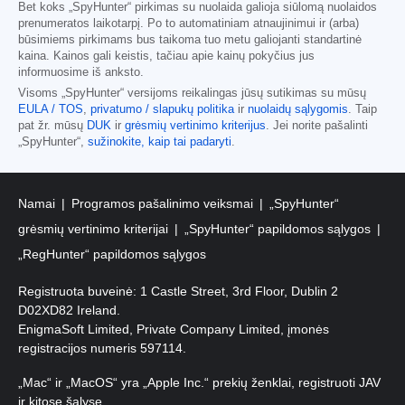
Bet koks „SpyHunter“ pirkimas su nuolaida galioja siūlomą nuolaidos
prenumeratos laikotarpį. Po to automatiniam atnaujinimui ir (arba)
būsimiems pirkimams bus taikoma tuo metu galiojanti standartinė
kaina. Kainos gali keistis, tačiau apie kainų pokyčius jus
informuosime iš anksto.
Visoms „SpyHunter“ versijoms reikalingas jūsų sutikimas su mūsų
EULA / TOS
,
privatumo / slapukų politika
ir
nuolaidų sąlygomis
. Taip
pat žr. mūsų
DUK
ir
grėsmių vertinimo kriterijus
. Jei norite pašalinti
„SpyHunter“,
sužinokite, kaip tai padaryti
.
Namai
Programos pašalinimo veiksmai
„SpyHunter“
grėsmių vertinimo kriterijai
„SpyHunter“ papildomos sąlygos
„RegHunter“ papildomos sąlygos
Registruota buveinė: 1 Castle Street, 3rd Floor, Dublin 2
D02XD82 Ireland.
EnigmaSoft Limited, Private Company Limited, įmonės
registracijos numeris 597114.
„Mac“ ir „MacOS“ yra „Apple Inc.“ prekių ženklai, registruoti JAV
ir kitose šalyse.