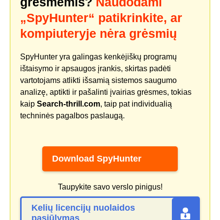
grėsmėmis?
Naudodami
„SpyHunter“ patikrinkite, ar
kompiuteryje nėra grėsmių
SpyHunter yra galingas kenkėjiškų programų
ištaisymo ir apsaugos įrankis, skirtas padėti
vartotojams atlikti išsamią sistemos saugumo
analizę, aptikti ir pašalinti įvairias grėsmes, tokias
kaip
Search-thrill.com
, taip pat individualią
techninės pagalbos paslaugą.
Download SpyHunter
Taupykite savo verslo pinigus!
Kelių licencijų nuolaidos
pasiūlymas