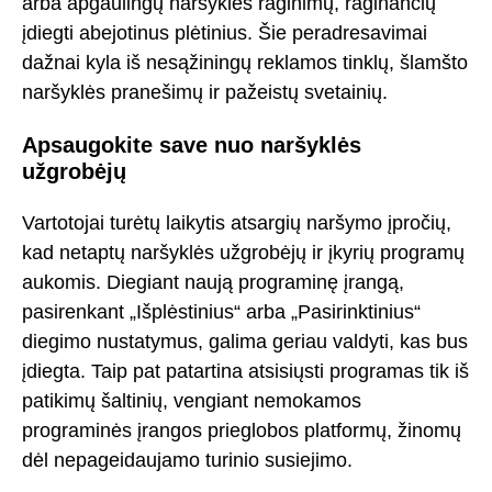
arba apgaulingų naršyklės raginimų, raginančių
įdiegti abejotinus plėtinius. Šie peradresavimai
dažnai kyla iš nesąžiningų reklamos tinklų, šlamšto
naršyklės pranešimų ir pažeistų svetainių.
Apsaugokite save nuo naršyklės
užgrobėjų
Vartotojai turėtų laikytis atsargių naršymo įpročių,
kad netaptų naršyklės užgrobėjų ir įkyrių programų
aukomis. Diegiant naują programinę įrangą,
pasirenkant „Išplėstinius“ arba „Pasirinktinius“
diegimo nustatymus, galima geriau valdyti, kas bus
įdiegta. Taip pat patartina atsisiųsti programas tik iš
patikimų šaltinių, vengiant nemokamos
programinės įrangos prieglobos platformų, žinomų
dėl nepageidaujamo turinio susiejimo.