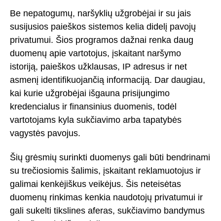
Be nepatogumų, naršyklių užgrobėjai ir su jais
susijusios paieškos sistemos kelia didelį pavojų
privatumui. Šios programos dažnai renka daug
duomenų apie vartotojus, įskaitant naršymo
istoriją, paieškos užklausas, IP adresus ir net
asmenį identifikuojančią informaciją. Dar daugiau,
kai kurie užgrobėjai išgauna prisijungimo
kredencialus ir finansinius duomenis, todėl
vartotojams kyla sukčiavimo arba tapatybės
vagystės pavojus.
Šių grėsmių surinkti duomenys gali būti bendrinami
su trečiosiomis šalimis, įskaitant reklamuotojus ir
galimai kenkėjiškus veikėjus. Šis neteisėtas
duomenų rinkimas kenkia naudotojų privatumui ir
gali sukelti tikslines aferas, sukčiavimo bandymus