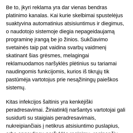
Be to, įkyri reklama yra dar vienas bendras
platinimo kanalas. Kai kurie skelbimai spustelėjus
suaktyvina automatinius atsisiuntimus ir diegimus,
o naudotojo sistemoje diegia nepageidaujamą
programinę įrangą be jo žinios. Sukčiavimo
svetainės taip pat vaidina svarbų vaidmenį
skatinant šias grėsmes, melagingai
reklamuodamos naršyklės plėtinius su tariamai
naudingomis funkcijomis, kurios iš tikrųjų tik
pastūmėja vartotojus prie nesąžiningų paieškos
sistemų.
Kitas infekcijos šaltinis yra kenkėjiški
peradresavimai. Žiniatinklį naršantys vartotojai gali
susidurti su staigiais peradresavimais,
nukreipiančiais į netikrus atsisiuntimo puslapius,