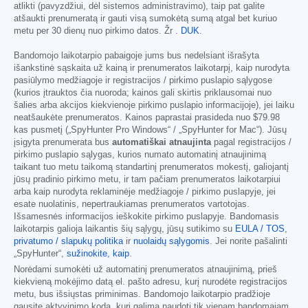
atlikti (pavyzdžiui, dėl sistemos administravimo), taip pat galite
atšaukti prenumeratą ir gauti visą sumokėtą sumą atgal bet kuriuo
metu per 30 dienų nuo pirkimo datos. Žr .
DUK
.
Bandomojo laikotarpio pabaigoje jums bus nedelsiant išrašyta
išankstinė sąskaita už kainą ir prenumeratos laikotarpį, kaip nurodyta
pasiūlymo medžiagoje ir registracijos / pirkimo puslapio sąlygose
(kurios įtrauktos čia nuoroda; kainos gali skirtis priklausomai nuo
šalies arba akcijos kiekvienoje pirkimo puslapio informacijoje), jei laiku
neatšaukėte prenumeratos. Kainos paprastai prasideda nuo
$79.98
kas pusmetį („SpyHunter Pro Windows“ / „SpyHunter for Mac“). Jūsų
įsigyta prenumerata bus
automatiškai atnaujinta
pagal registracijos /
pirkimo puslapio sąlygas, kurios numato automatinį atnaujinimą
taikant tuo metu taikomą standartinį prenumeratos mokestį, galiojantį
jūsų pradinio pirkimo metu, ir tam pačiam prenumeratos laikotarpiui
arba kaip nurodyta reklaminėje medžiagoje / pirkimo puslapyje, jei
esate nuolatinis, nepertraukiamas prenumeratos vartotojas.
Išsamesnės informacijos ieškokite pirkimo puslapyje. Bandomasis
laikotarpis galioja laikantis šių sąlygų, jūsų sutikimo su
EULA / TOS
,
privatumo / slapukų politika
ir
nuolaidų sąlygomis
. Jei norite pašalinti
„SpyHunter“,
sužinokite, kaip
.
Norėdami sumokėti už automatinį prenumeratos atnaujinimą, prieš
kiekvieną mokėjimo datą el. pašto adresu, kurį nurodėte registracijos
metu, bus išsiųstas priminimas. Bandomojo laikotarpio pradžioje
gausite aktyvinimo kodą, kurį galima naudoti tik vienam bandomajam