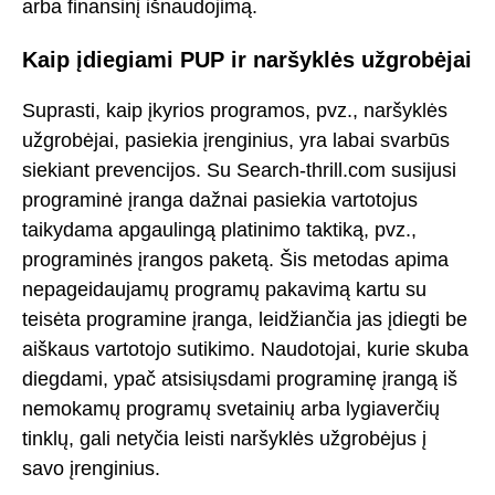
arba finansinį išnaudojimą.
Kaip įdiegiami PUP ir naršyklės užgrobėjai
Suprasti, kaip įkyrios programos, pvz., naršyklės
užgrobėjai, pasiekia įrenginius, yra labai svarbūs
siekiant prevencijos. Su Search-thrill.com susijusi
programinė įranga dažnai pasiekia vartotojus
taikydama apgaulingą platinimo taktiką, pvz.,
programinės įrangos paketą. Šis metodas apima
nepageidaujamų programų pakavimą kartu su
teisėta programine įranga, leidžiančia jas įdiegti be
aiškaus vartotojo sutikimo. Naudotojai, kurie skuba
diegdami, ypač atsisiųsdami programinę įrangą iš
nemokamų programų svetainių arba lygiaverčių
tinklų, gali netyčia leisti naršyklės užgrobėjus į
savo įrenginius.