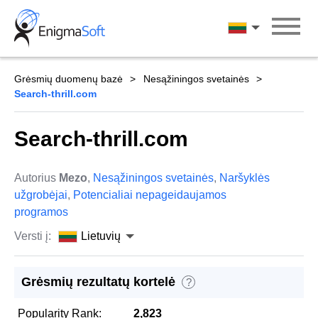
Skip
to
Lietuvių
content
Grėsmių duomenų bazė
Nesąžiningos svetainės
Search-thrill.com
Search-thrill.com
Autorius
Mezo
,
Nesąžiningos svetainės
,
Naršyklės
užgrobėjai
,
Potencialiai nepageidaujamos
programos
Versti į:
Lietuvių
Grėsmių rezultatų kortelė
?
Popularity Rank:
2,823