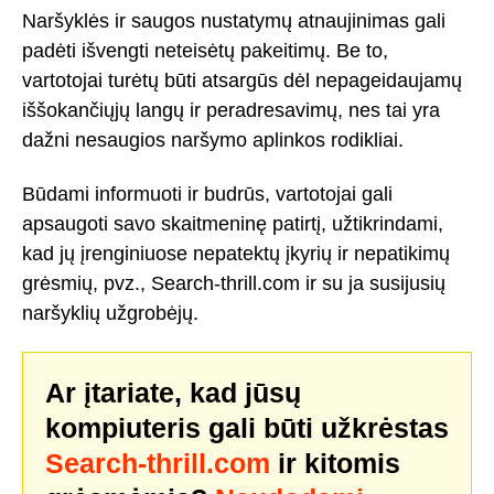
Naršyklės ir saugos nustatymų atnaujinimas gali
padėti išvengti neteisėtų pakeitimų. Be to,
vartotojai turėtų būti atsargūs dėl nepageidaujamų
iššokančiųjų langų ir peradresavimų, nes tai yra
dažni nesaugios naršymo aplinkos rodikliai.
Būdami informuoti ir budrūs, vartotojai gali
apsaugoti savo skaitmeninę patirtį, užtikrindami,
kad jų įrenginiuose nepatektų įkyrių ir nepatikimų
grėsmių, pvz., Search-thrill.com ir su ja susijusių
naršyklių užgrobėjų.
Ar įtariate, kad jūsų
kompiuteris gali būti užkrėstas
Search-thrill.com
ir kitomis