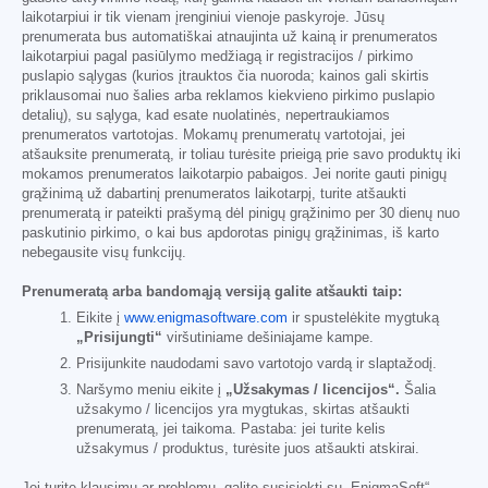
laikotarpiui ir tik vienam įrenginiui vienoje paskyroje. Jūsų
prenumerata bus automatiškai atnaujinta už kainą ir prenumeratos
laikotarpiui pagal pasiūlymo medžiagą ir registracijos / pirkimo
puslapio sąlygas (kurios įtrauktos čia nuoroda; kainos gali skirtis
priklausomai nuo šalies arba reklamos kiekvieno pirkimo puslapio
detalių), su sąlyga, kad esate nuolatinės, nepertraukiamos
prenumeratos vartotojas. Mokamų prenumeratų vartotojai, jei
atšauksite prenumeratą, ir toliau turėsite prieigą prie savo produktų iki
mokamos prenumeratos laikotarpio pabaigos. Jei norite gauti pinigų
grąžinimą už dabartinį prenumeratos laikotarpį, turite atšaukti
prenumeratą ir pateikti prašymą dėl pinigų grąžinimo per 30 dienų nuo
paskutinio pirkimo, o kai bus apdorotas pinigų grąžinimas, iš karto
nebegausite visų funkcijų.
Prenumeratą arba bandomąją versiją galite atšaukti taip:
Eikite į
www.enigmasoftware.com
ir spustelėkite mygtuką
„Prisijungti“
viršutiniame dešiniajame kampe.
Prisijunkite naudodami savo vartotojo vardą ir slaptažodį.
Naršymo meniu eikite į
„Užsakymas / licencijos“.
Šalia
užsakymo / licencijos yra mygtukas, skirtas atšaukti
prenumeratą, jei taikoma. Pastaba: jei turite kelis
užsakymus / produktus, turėsite juos atšaukti atskirai.