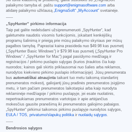
Jei turite klausimų ar problemų, galite susisiekti su „EnigmaSoft“
palaikymo tarnyba el. paštu
support@enigmasoftware.com
arba
atidarę palaikymo užklausą
„EnigmaSoft“ „MyAccount“
svetainėje.
------
„SpyHunter“ pirkimo informacija
Taip pat galite nedelsdami užsiprenumeruoti „SpyHunter“, kad
galėtumėte naudotis visomis funkcijomis, įskaitant kenkėjiškų
programų šalinimą ir prieigą prie mūsų palaikymo skyriaus per mūsų
pagalbos tarnybą. Paprastai kaina prasideda nuo
$49.98
kas pusmetį
(„SpyHunter Basic Windows“) ir
$79.98
kas pusmetį („SpyHunter Pro
Windows“ / „SpyHunter for Mac“) pagal pasiūlymo medžiagą ir
registracijos / pirkimo puslapio sąlygas (kurios įtrauktos čia kaip
nuorodos; kainos gali skirtis priklausomai nuo šalies arba reklamos,
nurodytos kiekvieno pirkimo puslapio informacijoje). Jūsų prenumerata
bus
automatiškai atnaujinta
taikant tuo metu taikomą standartinį
prenumeratos mokestį, galiojantį jūsų pradinės prenumeratos įsigijimo
metu, ir tam pačiam prenumeratos laikotarpiui arba kaip nurodyta
reklaminėje medžiagoje / pirkimo puslapyje, jei esate nuolatinis,
nepertraukiamas prenumeratos vartotojas ir apie artėjančius
mokesčius gausite pranešimą iki prenumeratos galiojimo pabaigos.
„SpyHunter“ pirkimui taikomos pirkimo puslapyje nurodytos sąlygos,
EULA / TOS
,
privatumo/slapukų politika
ir
nuolaidų sąlygos
.
------
Bendrosios sąlygos