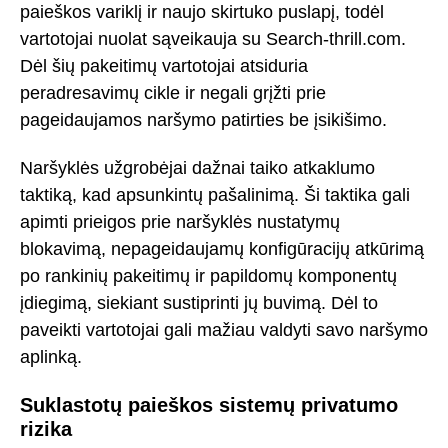
paieškos variklį ir naujo skirtuko puslapį, todėl
vartotojai nuolat sąveikauja su Search-thrill.com.
Dėl šių pakeitimų vartotojai atsiduria
peradresavimų cikle ir negali grįžti prie
pageidaujamos naršymo patirties be įsikišimo.
Naršyklės užgrobėjai dažnai taiko atkaklumo
taktiką, kad apsunkintų pašalinimą. Ši taktika gali
apimti prieigos prie naršyklės nustatymų
blokavimą, nepageidaujamų konfigūracijų atkūrimą
po rankinių pakeitimų ir papildomų komponentų
įdiegimą, siekiant sustiprinti jų buvimą. Dėl to
paveikti vartotojai gali mažiau valdyti savo naršymo
aplinką.
Suklastotų paieškos sistemų privatumo
rizika