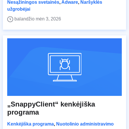
Nesąžiningos svetainės
,
Adware
,
Naršyklės
užgrobėjai
balandžio mėn 3, 2026
„SnappyClient“ kenkėjiška
programa
Kenkėjiška programa
,
Nuotolinio administravimo