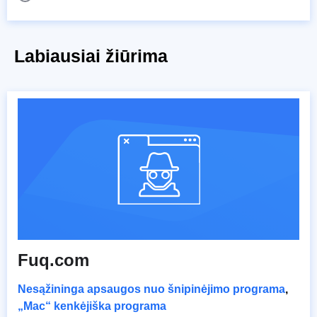
Labiausiai žiūrima
Fuq.com
Nesąžininga apsaugos nuo šnipinėjimo programa
,
„Mac“ kenkėjiška programa