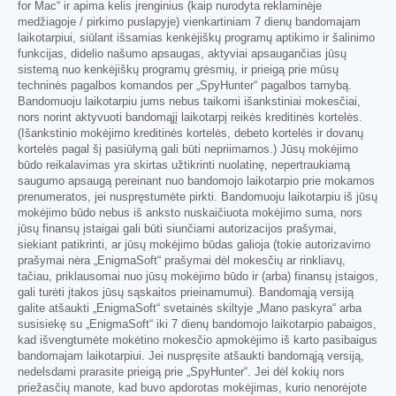
for Mac“ ir apima kelis įrenginius (kaip nurodyta reklaminėje
medžiagoje / pirkimo puslapyje) vienkartiniam 7 dienų bandomajam
laikotarpiui, siūlant išsamias kenkėjiškų programų aptikimo ir šalinimo
funkcijas, didelio našumo apsaugas, aktyviai apsaugančias jūsų
sistemą nuo kenkėjiškų programų grėsmių, ir prieigą prie mūsų
techninės pagalbos komandos per „SpyHunter“ pagalbos tarnybą.
Bandomuoju laikotarpiu jums nebus taikomi išankstiniai mokesčiai,
nors norint aktyvuoti bandomąjį laikotarpį reikės kreditinės kortelės.
(Išankstinio mokėjimo kreditinės kortelės, debeto kortelės ir dovanų
kortelės pagal šį pasiūlymą gali būti nepriimamos.) Jūsų mokėjimo
būdo reikalavimas yra skirtas užtikrinti nuolatinę, nepertraukiamą
saugumo apsaugą pereinant nuo bandomojo laikotarpio prie mokamos
prenumeratos, jei nuspręstumėte pirkti. Bandomuoju laikotarpiu iš jūsų
mokėjimo būdo nebus iš anksto nuskaičiuota mokėjimo suma, nors
jūsų finansų įstaigai gali būti siunčiami autorizacijos prašymai,
siekiant patikrinti, ar jūsų mokėjimo būdas galioja (tokie autorizavimo
prašymai nėra „EnigmaSoft“ prašymai dėl mokesčių ar rinkliavų,
tačiau, priklausomai nuo jūsų mokėjimo būdo ir (arba) finansų įstaigos,
gali turėti įtakos jūsų sąskaitos prieinamumui). Bandomąją versiją
galite atšaukti „EnigmaSoft“ svetainės skiltyje „Mano paskyra“ arba
susisiekę su „EnigmaSoft“ iki 7 dienų bandomojo laikotarpio pabaigos,
kad išvengtumėte mokėtino mokesčio apmokėjimo iš karto pasibaigus
bandomajam laikotarpiui. Jei nuspręsite atšaukti bandomąją versiją,
nedelsdami prarasite prieigą prie „SpyHunter“. Jei dėl kokių nors
priežasčių manote, kad buvo apdorotas mokėjimas, kurio nenorėjote