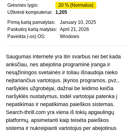
Grėsmės lygis:
20 % (Normalus)
Užkrėsti kompiuteriai:
1,205
Pirmą kartą pamatytas:
January 10, 2025
Paskutinį kartą matytas:
April 21, 2026
Paveikta (-os) OS:
Windows
Saugumas internete yra itin svarbus nei bet kada
anksčiau, nes abejotina programinė įranga ir
nesąžiningos svetainės ir toliau išnaudoja nieko
neįtariančius vartotojus. Įkyrios programos, pvz.,
naršyklės užgrobėjai, dažnai be leidimo keičia
naršyklės nustatymus, todėl vartotojai patenka į
nepatikimas ir nepatikimas paieškos sistemas.
Search-thrill.com yra viena iš tokių apgaulingų
platformų, apsimetanti kaip teisėta paieškos
sistema ir nukreipianti vartotojus per abejotinus