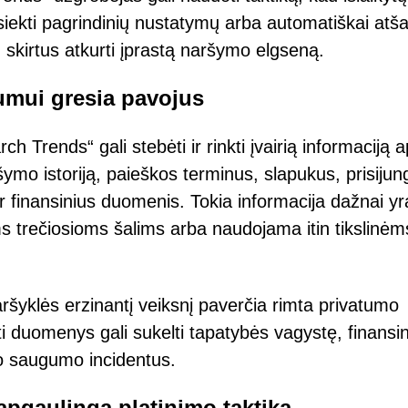
asiekti pagrindinių nustatymų arba automatiškai atša
, skirtus atkurti įprastą naršymo elgseną.
umui gresia pavojus
h Trends“ gali stebėti ir rinkti įvairią informaciją a
ymo istoriją, paieškos terminus, slapukus, prisiju
r finansinius duomenis. Tokia informacija dažnai yr
rečiosioms šalims arba naudojama itin tikslinėms
ršyklės erzinantį veiksnį paverčia rimta privatumo
 duomenys gali sukelti tapatybės vagystę, finansin
io saugumo incidentus.
pgaulinga platinimo taktika