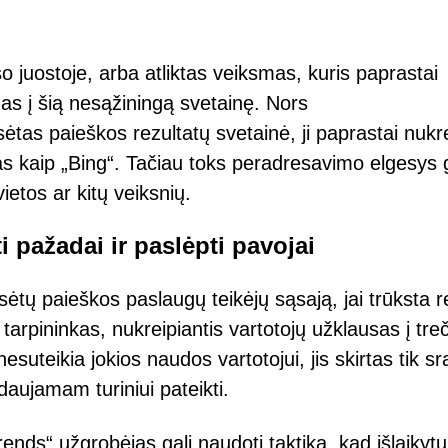
 juostoje, arba atliktas veiksmas, kuris paprastai
as į šią nesąžiningą svetainę. Nors
sėtas paieškos rezultatų svetainė, ji paprastai nukr
ias kaip „Bing“. Tačiau toks peradresavimo elgesys g
ietos ar kitų veiksnių.
i pažadai ir paslėpti pavojai
sėtų paieškos paslaugų teikėjų sąsają, jai trūksta r
p tarpininkas, nukreipiantis vartotojų užklausas į treč
suteikia jokios naudos vartotojui, jis skirtas tik sr
aujamam turiniui pateikti.
ends“ užgrobėjas gali naudoti taktiką, kad išlaikytų