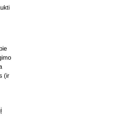
ukti
pie
ngimo
a
 (ir
į