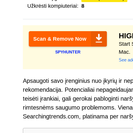
Užkrėsti kompiuteriai:
8
HI
Scan & Remove Now
Start
Mac.
SPYHUNTER
See add
Apsaugoti savo įrenginius nuo įkyrių ir n
rekomendacija. Potencialiai nepageidau
teisėti įrankiai, gali gerokai pabloginti nar
rimtesnėms saugumo problemoms. Viena i
Searchingtrends.com, platinama per naršy