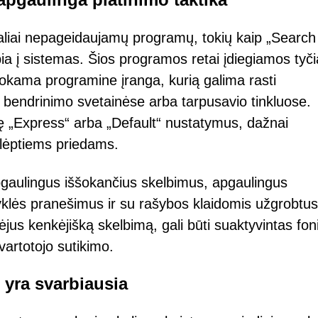
ialiai nepageidaujamų programų, tokių kaip „Search
bia į sistemas. Šios programos retai įdiegiamos tyči
mokama programine įranga, kurią galima rasti
ų bendrinimo svetainėse arba tarpusavio tinkluose.
kę „Express“ arba „Default“ nustatymus, dažnai
slėptiems priedams.
apgaulingus iššokančius skelbimus, apgaulingus
šyklės pranešimus ir su rašybos klaidomis užgrobtus
ėjus kenkėjišką skelbimą, gali būti suaktyvintas fon
 vartotojo sutikimo.
yra svarbiausia