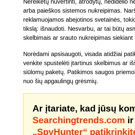
Nereikėtų nuvertinti, atrodytų, nedidelio 
arba paieškos sistemos nukreipimas. Naršyk
reklamuojamos abejotinos svetainės, tokio
tikslą: išnaudoti. Nesvarbu, ar tai būtų
skelbimais ar srauto nukreipimas siekiant p
Norėdami apsisaugoti, visada atidžiai patik
venkite spustelėti įtartinus skelbimus ar i
siūlomų paketų. Patikimos saugos priemonė
nuo šių apgaulingų grėsmių.
Ar įtariate, kad jūsų ko
Searchingtrends.com
ir
„SpyHunter“ patikrinkit