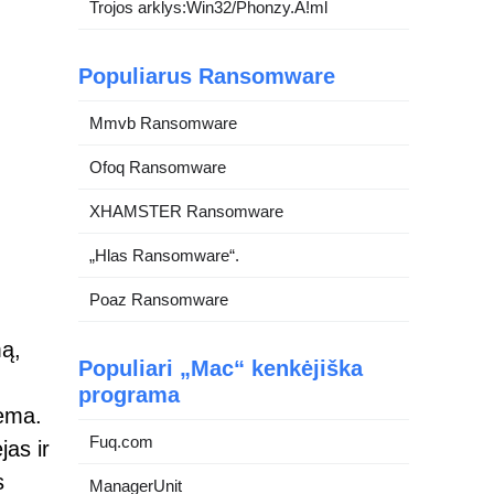
Trojos arklys:Win32/Phonzy.A!ml
Populiarus Ransomware
Mmvb Ransomware
Ofoq Ransomware
XHAMSTER Ransomware
„Hlas Ransomware“.
Poaz Ransomware
mą,
Populiari „Mac“ kenkėjiška
programa
tema.
Fuq.com
jas ir
s
ManagerUnit