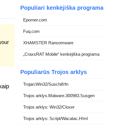
Populiari kenkėjiška programa
Eporner.com
Fuq.com
your
XHAMSTER Ransomware
„CraxsRAT Mobile“ kenkėjiška programa
Populiarūs Trojos arklys
Trojan:Win32/Suschil!rfn
kaip
Trojos arklys.Malware.300983.Susgen
Trojos arklys: Win32/Cloxer
Trojos arklys: Script/Wacatac.H!ml