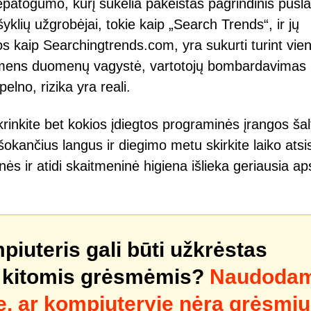
nepatogumo, kurį sukelia pakeistas pagrindinis pusla
lių užgrobėjai, tokie kaip „Search Trends“, ir jų
s kaip Searchingtrends.com, yra sukurti turint vie
 asmens duomenų vagystė, vartotojų bombardavimas
elno, rizika yra reali.
rinkite bet kokios įdiegtos programinės įrangos šalt
ššokančius langus ir diegimo metu skirkite laiko atsi
s ir atidi skaitmeninė higiena išlieka geriausia a
mpiuteris gali būti užkrėstas
 kitomis grėsmėmis?
Naudodam
e, ar kompiuteryje nėra grėsmių