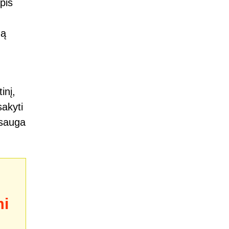
pis
ną
inį,
sakyti
psauga
i