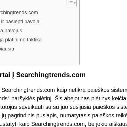
archingtrends.com
ir paslėpti pavojai
ia pavojus
 platinimo taktika
iausia
artai į Searchingtrends.com
 Searchingtrends.com kaip netikrą paieškos siste
“ naršyklės plėtinį. Šis abejotinas plėtinys keičia
rtotojus sąveikauti su su juo susijusia paieškos sis
ad jų pagrindinis puslapis, numatytasis paieškos teikė
nustatyti kaip Searchingtrends.com, be jokio aiškau