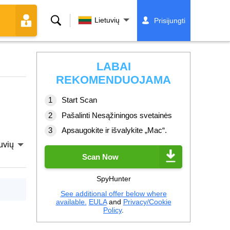
Paieška
Lietuvių
Prisijungti
LABAI
REKOMENDUOJAMA
Start Scan
Pašalinti Nesąžiningos svetainės
Apsaugokite ir išvalykite „Mac“.
uvių
Scan Now
SpyHunter
See additional offer below where
available.
EULA
and
Privacy/Cookie
Policy
.