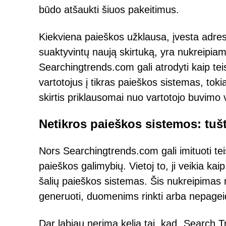
būdo atšaukti šiuos pakeitimus.
Kiekviena paieškos užklausa, įvesta adreso
suaktyvintų naują skirtuką, yra nukreipiam
Searchingtrends.com gali atrodyti kaip tei
vartotojus į tikras paieškos sistemas, tok
skirtis priklausomai nuo vartotojo buvimo v
Netikros paieškos sistemos: tušt
Nors Searchingtrends.com gali imituoti tei
paieškos galimybių. Vietoj to, ji veikia kai
šalių paieškos sistemas. Šis nukreipimas ne
generuoti, duomenims rinkti arba nepageid
Dar labiau nerimą kelia tai, kad „Search Tr