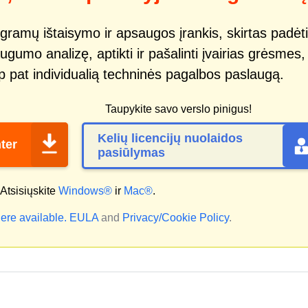
gramų ištaisymo ir apsaugos įrankis, skirtas padėti
ugumo analizę, aptikti ir pašalinti įvairias grėsmes,
ip pat individualią techninės pagalbos paslaugą.
Taupykite savo verslo pinigus!
Kelių licencijų nuolaidos
ter
pasiūlymas
Atsisiųskite
Windows®
ir
Mac®
.
ere available.
EULA
and
Privacy/Cookie Policy
.