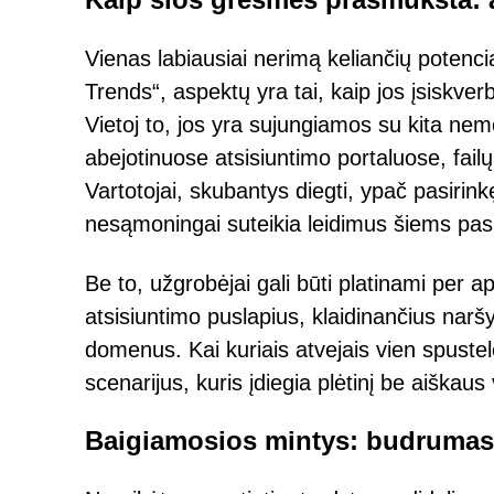
Vienas labiausiai nerimą keliančių potenc
Trends“, aspektų yra tai, kaip jos įsiskver
Vietoj to, jos yra sujungiamos su kita ne
abejotinuose atsisiuntimo portaluose, fail
Vartotojai, skubantys diegti, ypač pasirin
nesąmoningai suteikia leidimus šiems pa
Be to, užgrobėjai gali būti platinami per 
atsisiuntimo puslapius, klaidinančius nar
domenus. Kai kuriais atvejais vien spustel
scenarijus, kuris įdiegia plėtinį be aiškaus
Baigiamosios mintys: budrumas 