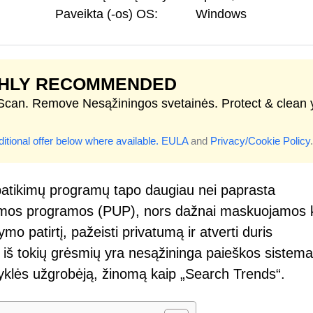
Paveikta (-os) OS:
Windows
GHLY RECOMMENDED
 Scan. Remove Nesąžiningos svetainės. Protect & clean 
itional offer below where available.
EULA
and
Privacy/Cookie Policy
.
epatikimų programų tapo daugiau nei paprasta
jamos programos (PUP), nors dažnai maskuojamos 
šymo patirtį, pažeisti privatumą ir atverti duris
š tokių grėsmių yra nesąžininga paieškos sistema
klės užgrobėją, žinomą kaip „Search Trends“.