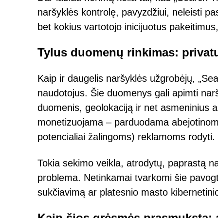
naršyklės kontrolę, pavyzdžiui, neleisti p
bet kokius vartotojo inicijuotus pakeitimus
Tylus duomenų rinkimas: privat
Kaip ir daugelis naršyklės užgrobėjų, „Searc
naudotojus. Šie duomenys gali apimti narš
duomenis, geolokaciją ir net asmeninius a
monetizuojama – parduodama abejotinoms t
potencialiai žalingoms) reklamoms rodyti.
Tokia sekimo veikla, atrodytų, paprastą na
problema. Netinkamai tvarkomi šie pavogti
sukčiavimą ar platesnio masto kibernetin
Kaip šios grėsmės prasmuksta: a