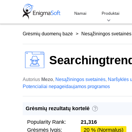
Skip
to
Namai
Produktai
content
Grėsmių duomenų bazė
Nesąžiningos svetainės
Searchingtren
Autorius
Mezo
,
Nesąžiningos svetainės
,
Naršyklės 
Potencialiai nepageidaujamos programos
Grėsmių rezultatų kortelė
?
Popularity Rank:
21,316
Grėsmės lygis:
20 % (Normalus)