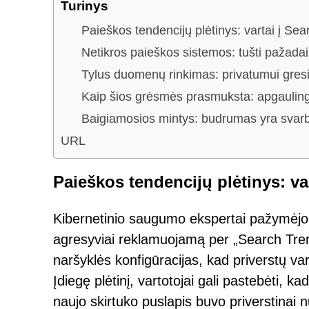
Turinys
Paieškos tendencijų plėtinys: vartai į Se
Netikros paieškos sistemos: tušti pažadai 
Tylus duomenų rinkimas: privatumui gres
Kaip šios grėsmės prasmuksta: apgaulinga
Baigiamosios mintys: budrumas yra svarb
URL
Paieškos tendencijų plėtinys: v
Kibernetinio saugumo ekspertai pažymėjo
agresyviai reklamuojamą per „Search Trends
naršyklės konfigūracijas, kad priverstų va
Įdiegę plėtinį, vartotojai gali pastebėti, k
naujo skirtuko puslapis buvo priverstinai 