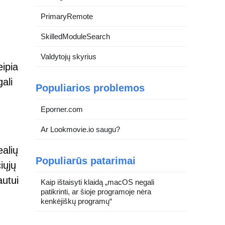
PrimaryRemote
SkilledModuleSearch
Valdytojų skyrius
eipia
ali
Populiarios problemos
Eporner.com
Ar Lookmovie.io saugu?
ealių
Populiarūs patarimai
iųjų
autui
Kaip ištaisyti klaidą „macOS negali
patikrinti, ar šioje programoje nėra
kenkėjiškų programų“