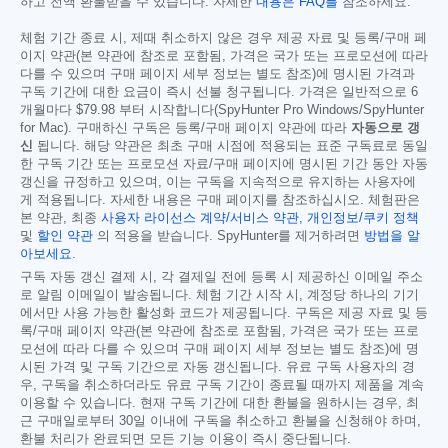
하고 전액 환불받을 수 있습니다. 자세한
내용은 FAQ를
참조하세요.
체험 기간 종료 시, 제때 취소하지 않은 경우 제공 자료 및 등록/구매 페
이지 약관(본 약관에 참조로 포함됨, 가격은 국가 또는 프로모션에 따라
다를 수 있으며 구매 페이지 세부 정보는 별도 참조)에 명시된 가격과
구독 기간에 대한 요금이 즉시 선불 청구됩니다. 가격은 일반적으로 6
개월마다
$79.98
부터 시작합니다(SpyHunter Pro Windows/SpyHunter
for Mac). 구매하신 구독은 등록/구매 페이지 약관에 따라
자동으로 갱
신
됩니다. 해당 약관은 최초 구매 시점에 적용되는 표준 구독료로 동일
한 구독 기간 또는 프로모션 자료/구매 페이지에 명시된 기간 동안 자동
갱신을 규정하고 있으며, 이는 구독을 지속적으로 유지하는 사용자에
게 적용됩니다. 자세한 내용은 구매 페이지를 참조하십시오. 체험판은
본 약관, 최종
사용자 라이선스 계약/서비스 약관
,
개인정보/쿠키 정책
및
할인 약관
의 적용을 받습니다. SpyHunter를 제거하려면
방법을 알
아보세요
.
구독 자동 갱신 결제 시, 각 결제일 전에 등록 시 제공하신 이메일 주소
로 알림 이메일이 발송됩니다. 체험 기간 시작 시, 계정당 하나의 기기
에서만 사용 가능한 활성화 코드가 제공됩니다. 구독은 제공 자료 및 등
록/구매 페이지 약관(본 약관에 참조로 포함됨, 가격은 국가 또는 프로
모션에 따라 다를 수 있으며 구매 페이지 세부 정보는 별도 참조)에 명
시된 가격 및 구독 기간으로 자동 갱신됩니다. 유료 구독 사용자의 경
우, 구독을 취소하더라도 유료 구독 기간이 종료될 때까지 제품을 계속
이용할 수 있습니다. 현재 구독 기간에 대한 환불을 원하시는 경우, 최
근 구매일로부터 30일 이내에 구독을 취소하고 환불을 신청해야 하며,
환불 처리가 완료되면 모든 기능 이용이 즉시 중단됩니다.