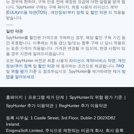
는 경우에 한하며, 구독 만료 전에 예정된 요금에 대한 알림을 받게 됩
니다. SpyHunter 구매는 구매 페이지, 최종 사용자 라이선스 계약
(EULA)/이용 약관(TOS)
,
개인정보/쿠키 정책
및
할인 약관
의 적용을
받습니다.
------
일반 약관
SpyHunter를 할인된 가격으로 구매하신 경우, 해당 할인 구독 기간 동
안 유효합니다. 이후에는 자동 갱신 및/또는 향후 구매 시 당시 적용되
는 표준 가격이 적용됩니다. 가격은 변경될 수 있으며, 변경 사항이 있
을 경우 사전에 알려드리겠습니다.
모든 SpyHunter 버전은 최종 사용자
라이선스 계약/서비스 약관
,
개인
정보/쿠키 정책
및
할인 약관
에 동의하는 조건으로 제공됩니다.
FAQ
및
위협 평가 기준
도 참조하십시오. SpyHunter를 제거하려면 제거
방
법을 알아보세요
.
홈페이지
프로그램 제거 단계
SpyHunter의 위협 평가 기준
SpyHunter 추가 이용약관
RegHunter 추가 이용약관
등록 사무실: 1 Castle Street, 3rd Floor, Dublin 2 D02XD82
Ireland.
EnigmaSoft Limited, 주식으로 제한되는 비공개 회사, 회사 등록