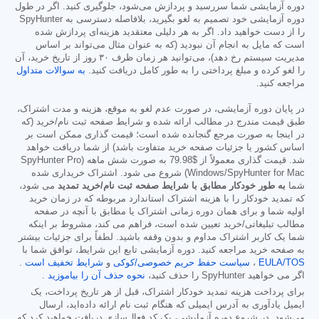
دوره آزمایشی شما سررسید و پردازش می‌شود، جلوگیری کنید. اگر در طول
دوره آزمایشی خود تصمیم به لغو بگیرید، بلافاصله دسترسی به SpyHunter
را از دست خواهید داد. اگر به هر دلیلی معتقدید هزینه‌ای پردازش شده
است که مایل به انجام آن نبودید (که به عنوان مثال می‌تواند بر اساس
مدیریت سیستم رخ دهد)، می‌توانید هر زمان ظرف ۳۰ روز از تاریخ خرید، آن
را لغو کرده و مبلغ پرداختی را به طور کامل دریافت کنید.
به سوالات متداول
مراجعه کنید.
در پایان دوره آزمایشی، در صورت عدم لغو به موقع، هزینه و مدت اشتراک،
طبق قیمت مندرج در مطالب ارائه شده و شرایط صفحه ثبت نام/خرید (که
در اینجا به صورت مرجع گنجانده شده است؛ قیمت گذاری ممکن است بر
اساس کشور یا جزئیات صفحه خرید متفاوت باشد) از شما دریافت خواهد
شد. قیمت گذاری معمولاً از
$79.98
به صورت شش ماهه (SpyHunter Pro
Windows/SpyHunter for Mac) شروع می شود. اشتراک خریداری شده
شما
به طور خودکار مطابق با شرایط صفحه ثبت نام/خرید تمدید
می شود،
که تمدید خودکار را با هزینه اشتراک استاندارد مربوطه که در زمان خرید
اولیه شما و برای همان دوره زمانی اشتراک یا مطابق با آنچه در صفحه
مطالب تبلیغاتی/خرید تعیین شده است، فراهم می کند، مشروط بر اینکه
شما یک کاربر اشتراک مداوم و بدون وقفه باشید. لطفاً برای جزئیات بیشتر
به صفحه خرید مراجعه کنید. دوره آزمایشی تابع این شرایط، توافق شما با
EULA/TOS
،
سیاست حفظ حریم خصوصی/کوکی
و
شرایط تخفیف است
.
اگر می خواهید SpyHunter را حذف کنید،
نحوه حذف آن را بیاموزید
.
برای پرداخت هزینه تمدید خودکار اشتراک، قبل از هر تاریخ پرداخت، یک
ایمیل یادآوری به آدرس ایمیلی که هنگام ثبت نام ارائه داده‌اید، ارسال
می‌شود. در شروع دوره آزمایشی، یک کد فعال‌سازی دریافت خواهید کرد که