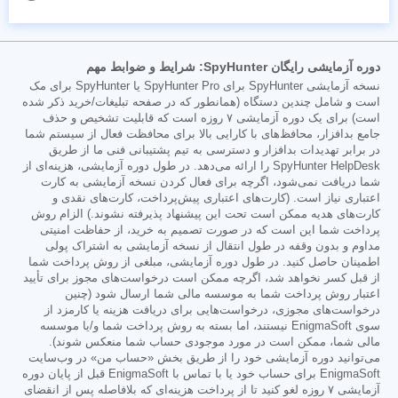
دوره آزمایشی رایگان SpyHunter: شرایط و ضوابط مهم
نسخه آزمایشی SpyHunter برای SpyHunter Pro یا SpyHunter برای مک
است و شامل چندین دستگاه (همانطور که در صفحه تبلیغات/خرید ذکر شده
است) برای یک دوره آزمایشی ۷ روزه است که قابلیت تشخیص و حذف
جامع بدافزار، محافظ‌های با کارایی بالا برای محافظت فعال از سیستم شما
در برابر تهدیدات بدافزار و دسترسی به تیم پشتیبانی فنی ما از طریق
SpyHunter HelpDesk را ارائه می‌دهد. در طول دوره آزمایشی، هزینه‌ای از
شما دریافت نمی‌شود، اگرچه برای فعال کردن نسخه آزمایشی به کارت
اعتباری نیاز است. (کارت‌های اعتباری پیش‌پرداخت، کارت‌های نقدی و
کارت‌های هدیه ممکن است تحت این پیشنهاد پذیرفته نشوند.) الزام روش
پرداخت شما این است که در صورت تصمیم به خرید، از حفاظت امنیتی
مداوم و بدون وقفه در طول انتقال از نسخه آزمایشی به اشتراک پولی
اطمینان حاصل کنید. در طول دوره آزمایشی، مبلغی از روش پرداخت شما
از قبل کسر نخواهد شد، اگرچه ممکن است درخواست‌های مجوز برای تأیید
اعتبار روش پرداخت شما به موسسه مالی شما ارسال شود (چنین
درخواست‌های مجوزی، درخواست‌هایی برای دریافت هزینه یا کارمزد از
سوی EnigmaSoft نیستند، اما بسته به روش پرداخت شما و/یا موسسه
مالی شما، ممکن است در مورد موجودی حساب شما منعکس شوند).
می‌توانید دوره آزمایشی خود را از طریق بخش «حساب من» در وب‌سایت
EnigmaSoft برای حساب خود یا با تماس با EnigmaSoft قبل از پایان دوره
آزمایشی ۷ روزه لغو کنید تا از پرداخت هزینه‌ای که بلافاصله پس از انقضای