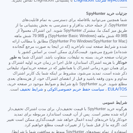
MyAccount شرکت EnigmaSoft
با پشتیبانی EnigmaSoft تماس بگیرید.
------
جزئیات خرید SpyHunter
شما همچنین می‌توانید بلافاصله برای دسترسی به تمام قابلیت‌های
SpyHunter، از جمله حذف بدافزار و دسترسی به بخش پشتیبانی ما از
طریق میز کمک ما، مشترک SpyHunter شوید. این اشتراک معمولاً از
$49.98
شش ماهه (SpyHunter Basic Windows) و
$79.98
شش ماهه
(SpyHunter Pro Windows/SpyHunter for Mac) مطابق با مطالب ارائه
شده و شرایط صفحه ثبت نام/خرید (که در اینجا به صورت مرجع گنجانده
شده‌اند) شروع می‌شود. قیمت‌گذاری ممکن است بر اساس کشور یا
جزئیات صفحه خرید، بسته به تبلیغات، متفاوت باشد. اشتراک شما
به طور
خودکار
با هزینه اشتراک استاندارد قابل اجرا در زمان خرید اولیه اشتراک و
برای همان دوره زمانی اشتراک یا همانطور که در صفحه خرید/مواد تبلیغاتی
ذکر شده است، تمدید می‌شود، مشروط بر اینکه شما یک کاربر اشتراک
مداوم و بدون وقفه باشید و قبل از انقضای اشتراک خود، از هزینه‌های بعدی
مطلع شوید. خرید SpyHunter تابع شرایط و ضوابط موجود در صفحه خرید،
EULA/TOS
،
سیاست حفظ حریم خصوصی/کوکی
و
شرایط تخفیف
است.
------
شرایط عمومی
هرگونه خرید SpyHunter با قیمت تخفیف‌دار، برای مدت اشتراک تخفیف‌دار
ارائه شده معتبر است. پس از آن، قیمت استاندارد مربوطه برای تمدید
خودکار و/یا خریدهای آینده اعمال خواهد شد. قیمت‌گذاری ممکن است تغییر
کند، اگرچه ما از قبل شما را از تغییرات قیمت مطلع خواهیم کرد.
استفاده از تمام نسخه‌های SpyHunter منوط به موافقت شما با شرایط/