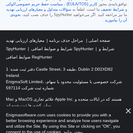
توافق‌نامه‌ی مجوز
کاربر (EULA/TOS)
،
سیاست حفظ حریم خصوصی/کوکی
و
شرایط تخفیف
ما است. لطفاً به
سؤالات متداول
و
معیارهای ارزیابی تهدید
ما نیز مراجعه کنید. اگر می‌خواهید SpyHunter را حذف نصب کنید،
نحوه‌ی
آن را بیاموزید
.
صفحه اصلی
مراحل حذف برنامه
معیارهای ارزیابی تهدید
شرایط و
شرایط و ضوابط اضافی SpyHunter
SpyHunter
ضوابط اضافی RegHunter
دفتر ثبت شده: 1 Castle Street، طبقه 3، Dublin 2 D02XD82
Ireland.
EnigmaSoft Limited، شرکت خصوصی با مسئولیت محدود با سهام،
شماره ثبت شرکت 597114.
Mac و MacOS علائم تجاری Apple Inc. هستند که در ایالات متحده و
سایر کشورها ثبت شده اند.
Enigmasoftware.com uses cookies to provide you with a
. EnigmaSoft Ltd. کلیه حقوق محفوظ است.
حق چاپ 2016-
2025
better browsing experience and analyze how users navigate
and utilize the Site. By using this Site or clicking on "OK", you
.
بیشتر بدانید
consent to the use of cookies.