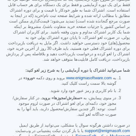
فقط برای یک دوره آزمایشی و فقط برای یک دستگاه برای هر حساب قابل
استفاده است. اشتراک شما به طور خودکار با قیمت و برای دوره اشتراک
مطابق با مطالب ارائه شده و شرایط صفحه ثبت نام/خرید (که در اینجا به
صورت مرجع گنجانده شده است) تمدید می‌شود؛ قیمت‌گذاری ممکن است
بر اساس کشور یا جزئیات صفحه خرید متفاوت باشد)، مشروط بر اینکه
شما یک کاربر اشتراک مداوم و بدون وقفه باشید. برای کاربران اشتراک
پولی، در صورت لغو اشتراک، تا پایان دوره اشتراک پولی خود به
محصول(های) خود دسترسی خواهید داشت. اگر مایل به دریافت بازپرداخت
برای دوره اشتراک فعلی خود هستید، باید ظرف 30 روز از آخرین خرید خود،
اشتراک را لغو کرده و درخواست بازپرداخت دهید و بلافاصله پس از پردازش
بازپرداخت، دریافت کامل قابلیت‌ها متوقف خواهد شد.
شما می‌توانید اشتراک یا دوره آزمایشی را به شرح زیر لغو کنید:
به
www.enigmasoftware.com
بروید و روی دکمه
«ورود»
در
گوشه بالا سمت راست کلیک کنید.
با نام کاربری و رمز عبور خود وارد شوید.
در منوی پیمایش، به
«سفارش/مجوزها» بروید.
در کنار سفارش/
مجوز خود، دکمه‌ای برای لغو اشتراک در صورت لزوم موجود
است. توجه: اگر چندین سفارش/محصول دارید، باید آنها را به
صورت جداگانه لغو کنید.
در صورت داشتن هرگونه سوال یا مشکلی، می‌توانید از طریق ایمیل
support@enigmasoft.com
یا با باز کردن تیکت پشتیبانی در وب‌سایت