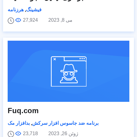
فیشینگ
,
هرزنامه
می 8, 2023
27,924
Fuq.com
برنامه ضد جاسوس افزار سرکش
,
بدافزار مک
ژوئن 26, 2023
23,718