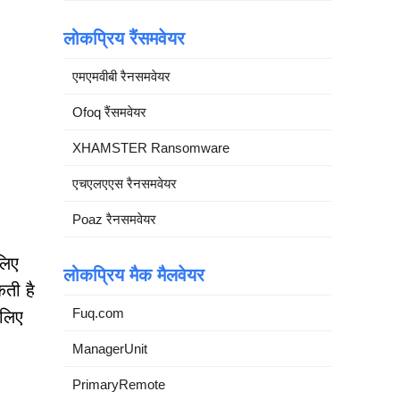
लोकप्रिय रैंसमवेयर
एमएमवीबी रैनसमवेयर
Ofoq रैंसमवेयर
XHAMSTER Ransomware
एचएलएएस रैनसमवेयर
Poaz रैनसमवेयर
लिए
लोकप्रिय मैक मैलवेयर
कती है
Fuq.com
 लिए
ManagerUnit
PrimaryRemote