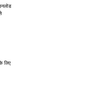
ाउनलोड
े
के लिए
: