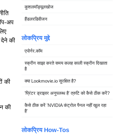
कुशलमॉड्यूलखोज
नीति
हैंडलरडिवीजन
पॉप-अप
लिए
लोकप्रिय मुद्दे
देने की
एपोर्नर.कॉम
स्क्रीन साझा करते समय कलह काली स्क्रीन दिखाता
है
क्या Lookmovie.io सुरक्षित है?
ों की
'प्रिंटर ड्राइवर अनुपलब्ध है' त्रुटि को कैसे ठीक करें?
कैसे ठीक करें 'NVIDIA कंट्रोल पैनल नहीं खुल रहा
ेन की
है'
लोकप्रिय How-Tos