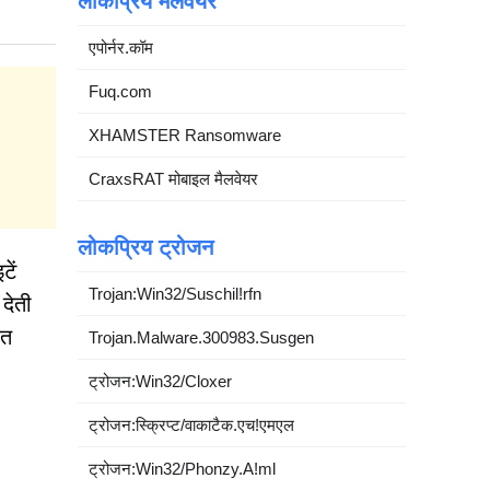
लोकप्रिय मैलवेयर
एपोर्नर.कॉम
Fuq.com
XHAMSTER Ransomware
CraxsRAT मोबाइल मैलवेयर
लोकप्रिय ट्रोजन
ें
Trojan:Win32/Suschil!rfn
देती
ित
Trojan.Malware.300983.Susgen
ट्रोजन:Win32/Cloxer
ट्रोजन:स्क्रिप्ट/वाकाटैक.एच!एमएल
ट्रोजन:Win32/Phonzy.A!ml