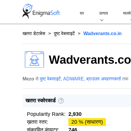
Skip
to
घर
उत्पाद
मालवे
content
खतरा डेटाबेस
दुष्ट वेबसाइटें
Wadverants.co.in
Wadverants.co
Mezo
से
दुष्ट वेबसाइटें
,
ADWARE
,
ब्राउज़र अपहरणकर्ता
तक
खतरा स्कोरकार्ड
?
Popularity Rank:
2,930
ख़तरा स्तर:
20 % (साधारण)
संक्रमित कंप्यूटर:
746