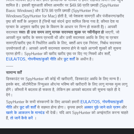
शामिल है। इसकी शुरुआती कीमत आमतौर पर
$49.98
प्रति छमाही (SpyHunter
Basic Windows) और
$79.98
प्रति छमाही (SpyHunter Pro
Windows/SpyHunter for Mac) होती है, जो पेशकश सामग्री और पंजीकरण/खरीद
पृष्ठ की शर्तों के अनुसार है (जिन्हें यहां संदर्भ द्वारा शामिल किया गया है; कीमत देश या
प्रचार के अनुसार खरीद पृष्ठ के विवरण के आधार पर भिन्न हो सकती है)। आपकी
सदस्यता
स्वतः ही उस समय लागू मानक सदस्यता शुल्क पर नवीनीकृत हो
जाएगी, जो
आपकी मूल खरीद के समय प्रभावी थी और उसी सदस्यता अवधि के लिए या प्रचार
सामग्री/खरीद पृष्ठ में निर्धारित अवधि के लिए, बशर्ते आप एक निरंतर, निर्बाध सदस्यता
उपयोगकर्ता हों। आपको अपनी सदस्यता समाप्त होने से पहले आगामी शुल्कों की सूचना
प्राप्त होगी। SpyHunter की खरीद खरीद पृष्ठ पर दिए गए नियमों और शर्तों,
EULA/TOS
,
गोपनीयता/कुकी नीति
और
छूट शर्तों
के अधीन है।
------
सामान्य शर्तें
डिस्काउंट पर SpyHunter की कोई भी खरीदारी, डिस्काउंट अवधि के लिए मान्य है।
इसके बाद, ऑटोमैटिक रिन्यूअल और/या भविष्य की खरीदारी के लिए लागू मानक मूल्य लागू
होंगे। कीमतों में बदलाव हो सकता है, लेकिन हम आपको बदलाव की सूचना पहले ही दे
देंगे।
SpyHunter के सभी संस्करणों के लिए आपको हमारी
EULA/TOS
,
गोपनीयता/कुकी
नीति
और
छूट की शर्तों
से सहमत होना होगा। कृपया हमारे
अक्सर पूछे जाने वाले प्रश्न
और
खतरे के आकलन के मानदंड
भी देखें। यदि आप SpyHunter को अनइंस्टॉल करना चाहते
हैं,
तो जानें कैसे करें
।