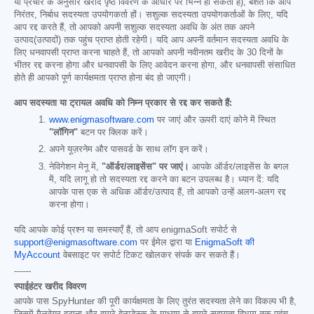
या प्रचार के अनुसार खरीद पृष्ठ विवरण के आधार पर भिन्न हो सकता है), बशर्ते कि आप
निरंतर, निर्बाध सदस्यता उपयोगकर्ता हों। सशुल्क सदस्यता उपयोगकर्ताओं के लिए, यदि
आप रद्द करते हैं, तो आपको अपनी सशुल्क सदस्यता अवधि के अंत तक अपने
उत्पाद(उत्पादों) तक पहुंच प्राप्त होती रहेगी। यदि आप अपनी वर्तमान सदस्यता अवधि के
लिए धनवापसी प्राप्त करना चाहते हैं, तो आपको अपनी नवीनतम खरीद के 30 दिनों के
भीतर रद्द करना होगा और धनवापसी के लिए आवेदन करना होगा, और धनवापसी संसाधित
होते ही आपको पूर्ण कार्यक्षमता प्राप्त होना बंद हो जाएगी।
आप सदस्यता या ट्रायल अवधि को निम्न प्रकार से रद्द कर सकते हैं:
www.enigmasoftware.com
पर जाएं और ऊपरी दाएं कोने में स्थित
"लॉगिन"
बटन पर क्लिक करें।
अपने यूज़रनेम और पासवर्ड के साथ लॉग इन करें।
नेविगेशन मेनू में,
"ऑर्डर/लाइसेंस" पर जाएं।
आपके ऑर्डर/लाइसेंस के बगल
में, यदि लागू हो तो सदस्यता रद्द करने का बटन उपलब्ध है। ध्यान दें: यदि
आपके पास एक से अधिक ऑर्डर/उत्पाद हैं, तो आपको उन्हें अलग-अलग रद्द
करना होगा।
यदि आपके कोई प्रश्न या समस्याएँ हैं, तो आप enigmaSoft सपोर्ट से
support@enigmasoftware.com
पर ईमेल द्वारा या
EnigmaSoft की
MyAccount
वेबसाइट पर सपोर्ट टिकट खोलकर संपर्क कर सकते हैं।
------
स्पाईहंटर खरीद विवरण
आपके पास SpyHunter की पूरी कार्यक्षमता के लिए तुरंत सदस्यता लेने का विकल्प भी है,
जिसमें मैलवेयर हटाना और हमारे हेल्पडेस्क के माध्यम से हमारे सहायता विभाग तक पहुंच