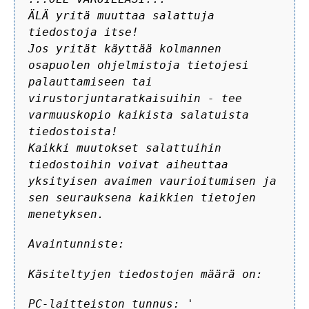
ÄLÄ yritä muuttaa salattuja
tiedostoja itse!
Jos yrität käyttää kolmannen
osapuolen ohjelmistoja tietojesi
palauttamiseen tai
virustorjuntaratkaisuihin - tee
varmuuskopio kaikista salatuista
tiedostoista!
Kaikki muutokset salattuihin
tiedostoihin voivat aiheuttaa
yksityisen avaimen vaurioitumisen ja
sen seurauksena kaikkien tietojen
menetyksen.
Avaintunniste:
Käsiteltyjen tiedostojen määrä on:
PC-laitteiston tunnus:
'