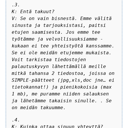
.3.
K: Entä takuut?
V: Se on vain bisnestä. Emme välitä
sinusta ja tarjouksistasi, paitsi
etujen saamisesta. Jos emme tee
työtämme ja velvollisuuksiamme -
kukaan ei tee yhteistyötä kanssamme.
Se ei ole meidän etujemme mukaista.
Voit tarkistaa tiedostojen
palautuskyvyn lähettämällä meille
mitkä tahansa 2 tiedostoa, joissa on
SIMPLE-päätteet (jpg,xls,doc jne… ei
tietokannat!) ja pienikokoisia (max
1 mb), me puramme niiden salauksen
ja lähetämme takaisin sinulle. . Se
on meidän takuumme.
.4.
K: Kuinka ottaa sinuun yhteyttä?