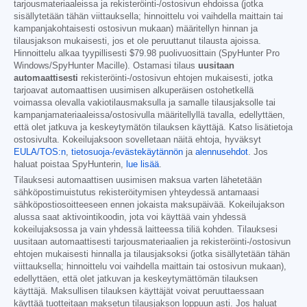
tarjousmateriaaleissa ja rekisteröinti-/ostosivun ehdoissa (jotka
sisällytetään tähän viittauksella; hinnoittelu voi vaihdella maittain tai
kampanjakohtaisesti ostosivun mukaan) määritellyn hinnan ja
tilausjakson mukaisesti, jos et ole peruuttanut tilausta ajoissa.
Hinnoittelu alkaa tyypillisesti
$79.98
puolivuosittain (SpyHunter Pro
Windows/SpyHunter Macille). Ostamasi tilaus
uusitaan
automaattisesti
rekisteröinti-/ostosivun ehtojen mukaisesti, jotka
tarjoavat automaattisen uusimisen alkuperäisen ostohetkellä
voimassa olevalla vakiotilausmaksulla ja samalle tilausjaksolle tai
kampanjamateriaaleissa/ostosivulla määritellyllä tavalla, edellyttäen,
että olet jatkuva ja keskeytymätön tilauksen käyttäjä. Katso lisätietoja
ostosivulta. Kokeilujaksoon sovelletaan näitä ehtoja, hyväksyt
EULA/TOS:n
,
tietosuoja-/evästekäytännön
ja
alennusehdot
. Jos
haluat poistaa SpyHunterin,
lue lisää
.
Tilauksesi automaattisen uusimisen maksua varten lähetetään
sähköpostimuistutus rekisteröitymisen yhteydessä antamaasi
sähköpostiosoitteeseen ennen jokaista maksupäivää. Kokeilujakson
alussa saat aktivointikoodin, jota voi käyttää vain yhdessä
kokeilujaksossa ja vain yhdessä laitteessa tiliä kohden. Tilauksesi
uusitaan automaattisesti tarjousmateriaalien ja rekisteröinti-/ostosivun
ehtojen mukaisesti hinnalla ja tilausjaksoksi (jotka sisällytetään tähän
viittauksella; hinnoittelu voi vaihdella maittain tai ostosivun mukaan),
edellyttäen, että olet jatkuvan ja keskeytymättömän tilauksen
käyttäjä. Maksullisen tilauksen käyttäjät voivat peruuttaessaan
käyttää tuotteitaan maksetun tilausjakson loppuun asti. Jos haluat