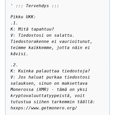
'
::: Tervehdys :::
Pikku UKK:
.1.
K: Mitä tapahtuu?
V: Tiedostosi on salattu.
Tiedostorakenne ei vaurioitunut,
teimme kaikkemme, jotta näin ei
kävisi.
.2.
K: Kuinka palauttaa tiedostoja?
V: Jos haluat purkaa tiedostosi
salauksen, sinun on maksettava
Monerossa (XMR) - tämä on yksi
kryptovaluuttatyypeistä, voit
tutustua siihen tarkemmin täällä:
hxxps://www.getmonero.org/