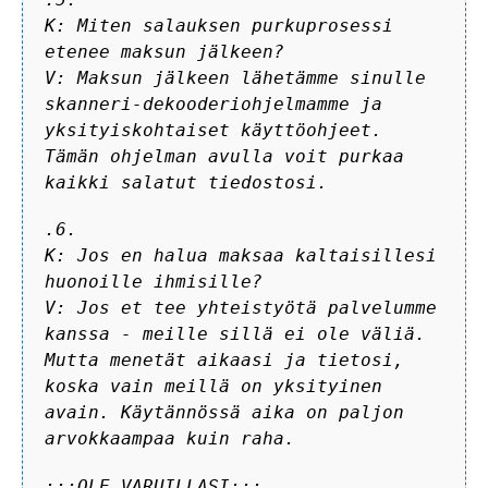
K: Miten salauksen purkuprosessi
etenee maksun jälkeen?
V: Maksun jälkeen lähetämme sinulle
skanneri-dekooderiohjelmamme ja
yksityiskohtaiset käyttöohjeet.
Tämän ohjelman avulla voit purkaa
kaikki salatut tiedostosi.
.6.
K: Jos en halua maksaa kaltaisillesi
huonoille ihmisille?
V: Jos et tee yhteistyötä palvelumme
kanssa - meille sillä ei ole väliä.
Mutta menetät aikaasi ja tietosi,
koska vain meillä on yksityinen
avain. Käytännössä aika on paljon
arvokkaampaa kuin raha.
:::OLE VARUILLASI:::