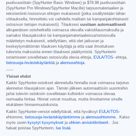
puolivuosittain (SpyHunter Basic Windows) ja
$79.98
puolivuosittain
(SpyHunter Pro Windows/SpyHunter Macille) tarjousmateriaalien ja
rekisteröinti-/ostosivun ehtojen mukaisesti (jotka sisällytetään tähän
viittauksella; hinnoittelu voi vaihdella maittain tai kampanjakohtaisesti
ostosivun tietojen mukaisesti). Tilauksesi
uusitaan automaattisesti
alkuperäisen ostohetkellä voimassa olevalla vakiotilausmaksulla ja
samaksi tilausjaksoksi tai kampanjamateriaaleissa/ostosivulla
määritetyn mukaisesti, edellyttäen, että olet jatkuvan ja
keskeytymättömän tilauksen käyttäjä ja että saat ilmoituksen
tulevista maksuista ennen tilauksesi päättymistä. SpyHunterin
ostamiseen sovelletaan ostosivulla olevia ehtoja,
EULA/TOS-
ehtoja,
tietosuoja-/evästekäytäntöä
ja
alennusehtoja
.
------
Yleiset ehdot
Kaikki SpyHunter-ostokset alennetulla hinnalla ovat voimassa tarjotun
alennetun tilausjakson ajan. Tämän jälkeen automaattisiin uusintoihin
ja/tai tuleviin ostoksiin sovelletaan kulloinkin voimassa olevaa
normaalia hintaa. Hinnat voivat muuttua, mutta ilmoitamme sinulle
etukäteen hinnanmuutoksista.
Kaikki SpyHunter-versiot edellyttävät, että hyväksyt
EULA/TOS-
ehtomme,
tietosuoja-/evästekäytäntömme
ja
alennusehtomme
. Katso
myös usein
kysytyt kysymykset
ja
uhkien arviointikriteerit
. Jos
haluat poistaa SpyHunterin,
lue lisää
.