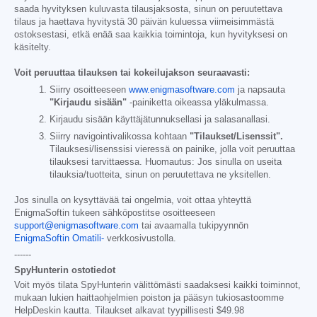
saada hyvityksen kuluvasta tilausjaksosta, sinun on peruutettava
tilaus ja haettava hyvitystä 30 päivän kuluessa viimeisimmästä
ostoksestasi, etkä enää saa kaikkia toimintoja, kun hyvityksesi on
käsitelty.
Voit peruuttaa tilauksen tai kokeilujakson seuraavasti:
Siirry osoitteeseen
www.enigmasoftware.com
ja napsauta
"Kirjaudu sisään"
-painiketta oikeassa yläkulmassa.
Kirjaudu sisään käyttäjätunnuksellasi ja salasanallasi.
Siirry navigointivalikossa kohtaan
"Tilaukset/Lisenssit".
Tilauksesi/lisenssisi vieressä on painike, jolla voit peruuttaa
tilauksesi tarvittaessa. Huomautus: Jos sinulla on useita
tilauksia/tuotteita, sinun on peruutettava ne yksitellen.
Jos sinulla on kysyttävää tai ongelmia, voit ottaa yhteyttä
EnigmaSoftin tukeen sähköpostitse osoitteeseen
support@enigmasoftware.com
tai avaamalla tukipyynnön
EnigmaSoftin Omatili-
verkkosivustolla.
------
SpyHunterin ostotiedot
Voit myös tilata SpyHunterin välittömästi saadaksesi kaikki toiminnot,
mukaan lukien haittaohjelmien poiston ja pääsyn tukiosastoomme
HelpDeskin kautta. Tilaukset alkavat tyypillisesti
$49.98