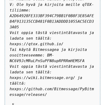
V: Ole hyvä ja kirjoita meille qTOX-
tiliimme:
A2D64928FE333BF394C79BB1F0B8F3E85AFE
84F913135CCB481F0B13ADDDD1055AC5ECD3
3A05
Voit oppia tästä viestintätavasta ja
ladata sen täältä:
hxxps://qtox.github.io/
Tai käytä Bitmessagea ja kirjoita
osoitteeseemme: BM-
NC6V9JcMRuLPnSuPFN8upRPRRmHEMSFA
Voit oppia tästä viestintätavasta ja
ladata sen täältä:
hxxps://wiki.bitmessage.org/ ja
täältä:
hxxps://github.com/Bitmessage/PyBitm
essage/releases/
.5.