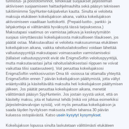
tunnistus- ja poistotoiminnot, tehokkaat suojaukset järjestelmän
aktiiviseen suojaamiseen haittaohjelmauhilta sekä pääsyn tekniseen
tukitiimiimme SpyHunter-tukipalvelun kautta. Sinulta ei veloiteta
maksuja etukäteen kokeilujakson aikana, vaikka kokeilujakson
aktivoimiseen vaaditaan luottokortti. (Prepaid-luotto-, pankki- ja
lahjakortteja ei välttämättä hyväksytä tässä tarjouksessa.)
Maksutapasi vaatimus on varmistaa jatkuva ja keskeytymätön
suojaus siirryttäessäsi kokeilujaksosta maksulliseen tilaukseen, jos
päätät ostaa. Maksutavaltasi ei veloiteta maksusummaa etukäteen
kokeilujakson aikana, vaikka rahoituslaitoksellesi voidaan lähettää
valtuutuspyyntöjä maksutapasi voimassaolon varmistamiseksi
(tällaiset valtuutuspyynnöt eivät ole EnigmaSoftin veloituspyyntöjä,
mutta maksutavastasi ja/tai rahoituslaitoksestasi riippuen ne voivat
vaikuttaa tilisi saatavuuteen). Voit peruuttaa kokeilujaksosi
EnigmaSoftin verkkosivuston Oma tili -osiossa tai ottamalla yhteyttä
EnigmaSoftiin ennen 7 päivän kokeilujakson päättymistä, jotta vältyt
erääntyvältä ja käsiteltävältä maksulta heti kokeilujakson päättymisen
jälkeen. Jos päätät peruuttaa kokeilujakson aikana, menetät
välittömästi pääsyn SpyHunteriin. Jos jostain syystä uskot, että on
käsitelty maksu, jota et halunnut tehdä (mikä voi johtua esimerkiksi
järjestelmänvalvojan syistä), voit myös peruuttaa kokeilujakson ja
saada täyden hyvityksen maksusta milloin tahansa 30 päivän
kuluessa ostopäivästä. Katso
usein kysytyt kysymykset
.
Kokeilujakson lopussa sinulta laskutetaan välittömästi etukäteen