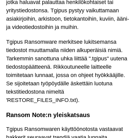
jotka haluavat palauttaa henkilökohtaiset tai
yritystiedostonsa. Tgipus pystyy vaikuttamaan
asiakirjoihin, arkistoon, tietokantoihin, kuviin, ääni-
ja videotiedostoihin ja muihin.
Tgipus Ransomware merkitsee lukitsemansa
tiedostot muuttamalla niiden alkuperäisiä nimiä.
Tarkemmin sanottuna uhka liittää ".tgipus" uutena
tiedostopäätteenä. Rikkoutuneelle laitteelle
toimitetaan lunnaat, jossa on ohjeet hyökkääjille.
Se sijoitetaan työpöydälle äskettäin luotuna
tekstitiedostona nimeltä
'RESTORE_FILES_INFO.txt).
Ransom Note:n yleiskatsaus
Tgipus Ransomwaren käyttöönotosta vastaavat
hakkerit seuraavat trendiä vaatia lunnaita