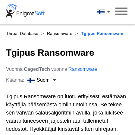
Skip
to
Suomi
content
Threat Database
Ransomware
Tgipus Ransomware
Tgipus Ransomware
Vuonna
CagedTech
vuonna
Ransomware
Käännä:
Suomi
Tgipus Ransomware on luotu erityisesti estämään
käyttäjiä pääsemästä omiin tietoihinsa. Se tekee
sen vahvan salausalgoritmin avulla, joka lukitsee
vaarantuneeseen järjestelmään tallennetut
tiedostot. Hyökkääjät kiristävät sitten uhrejaan,