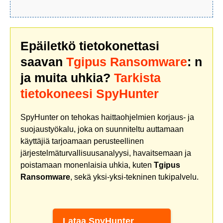
Epäiletkö tietokonettasi
saavan
Tgipus Ransomware
: n
ja muita uhkia?
Tarkista
tietokoneesi SpyHunter
SpyHunter on tehokas haittaohjelmien korjaus- ja
suojaustyökalu, joka on suunniteltu auttamaan
käyttäjiä tarjoamaan perusteellinen
järjestelmäturvallisuusanalyysi, havaitsemaan ja
poistamaan monenlaisia uhkia, kuten
Tgipus
Ransomware
, sekä yksi-yksi-tekninen tukipalvelu.
Lataa SpyHunter