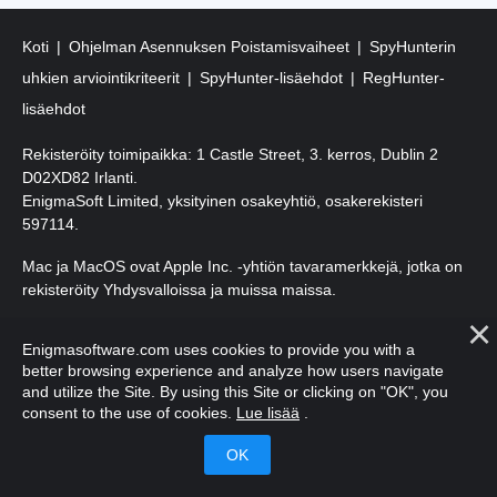
Koti
Ohjelman Asennuksen Poistamisvaiheet
SpyHunterin
uhkien arviointikriteerit
SpyHunter-lisäehdot
RegHunter-
lisäehdot
Rekisteröity toimipaikka: 1 Castle Street, 3. kerros, Dublin 2
D02XD82 Irlanti.
EnigmaSoft Limited, yksityinen osakeyhtiö, osakerekisteri
597114.
Mac ja MacOS ovat Apple Inc. -yhtiön tavaramerkkejä, jotka on
rekisteröity Yhdysvalloissa ja muissa maissa.
Tekijänoikeudet 2016-2026. EnigmaSoft Ltd. Kaikki oikeudet
Enigmasoftware.com uses cookies to provide you with a
pidätetään.
better browsing experience and analyze how users navigate
and utilize the Site. By using this Site or clicking on "OK", you
consent to the use of cookies.
Lue lisää
.