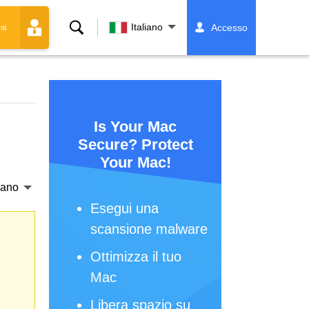
Ricerca
Italiano
Accesso
ti
Is Your Mac
Secure? Protect
Your Mac!
liano
Esegui una
scansione malware
Ottimizza il tuo
Mac
Libera spazio su