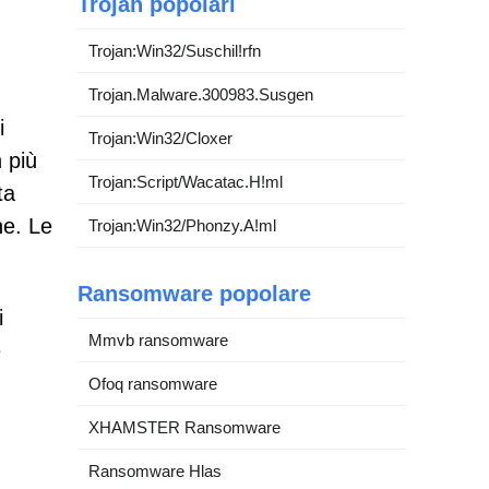
Trojan popolari
Trojan:Win32/Suschil!rfn
Trojan.Malware.300983.Susgen
i
Trojan:Win32/Cloxer
n più
Trojan:Script/Wacatac.H!ml
ta
ne. Le
Trojan:Win32/Phonzy.A!ml
Ransomware popolare
i
Mmvb ransomware
e
Ofoq ransomware
XHAMSTER Ransomware
Ransomware Hlas