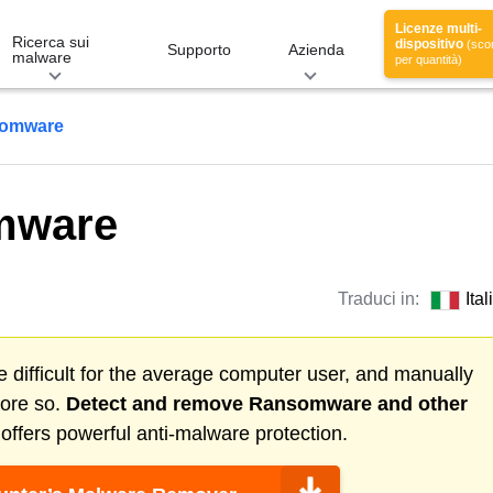
Licenze multi-
Ricerca sui
dispositivo
(scon
Supporto
Azienda
malware
per quantità)
somware
mware
Traduci in:
Ita
 difficult for the average computer user, and manually
more so.
Detect and remove
Ransomware
and other
ffers powerful anti-malware protection.