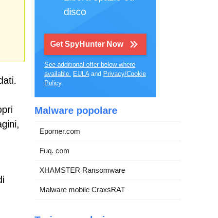
disco
Get SpyHunter Now
See additional offer below where
available.
EULA
and
Privacy/Cookie
ati.
Policy
.
pri
Malware popolare
gini,
Eporner.com
Fuq. com
XHAMSTER Ransomware
di
Malware mobile CraxsRAT