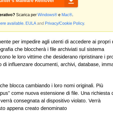
nter’s Malware Remover
erativo?
Scarica per
Windows®
e
Mac®
.
ere available.
EULA
and
Privacy/Cookie Policy
.
te per impedire agli utenti di accedere ai propri d
grafia che bloccherà i file archiviati sul sistema
no le loro vittime che desiderano ripristinare i pro
do di influenzare documenti, archivi, database, imma
che blocca cambiando i loro nomi originali. Più
pus" come nuova estensione di file. Una richiesta 
i verrà consegnata al dispositivo violato. Verrà
testo appena creato denominato