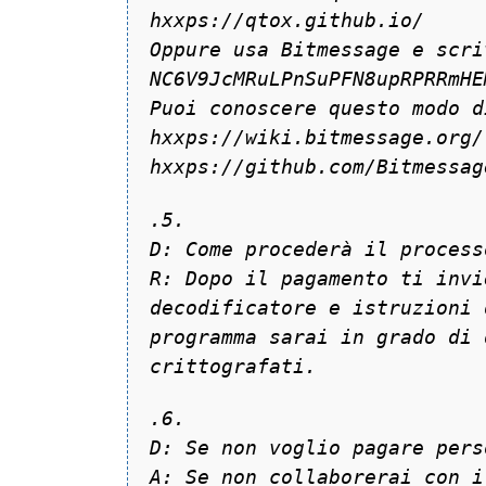
hxxps://qtox.github.io/
Oppure usa Bitmessage e scri
NC6V9JcMRuLPnSuPFN8upRPRRmHE
Puoi conoscere questo modo d
hxxps://wiki.bitmessage.org/
hxxps://github.com/Bitmessag
.5.
D: Come procederà il process
R: Dopo il pagamento ti invi
decodificatore e istruzioni 
programma sarai in grado di 
crittografati.
.6.
D: Se non voglio pagare pers
A: Se non collaborerai con i