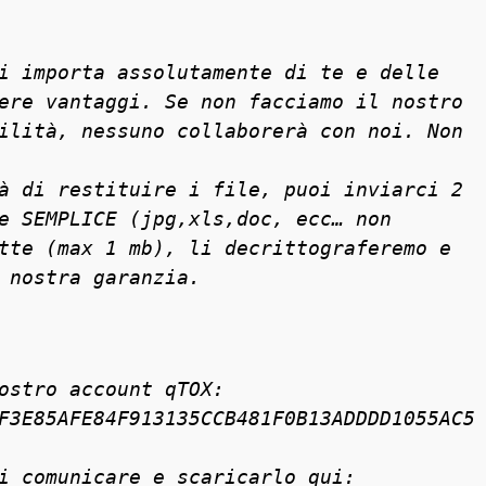
i importa assolutamente di te e delle
ere vantaggi. Se non facciamo il nostro
ilità, nessuno collaborerà con noi. Non
à di restituire i file, puoi inviarci 2
e SEMPLICE (jpg,xls,doc, ecc… non
tte (max 1 mb), li decrittograferemo e
 nostra garanzia.
ostro account qTOX:
F3E85AFE84F913135CCB481F0B13ADDDD1055AC5
i comunicare e scaricarlo qui: