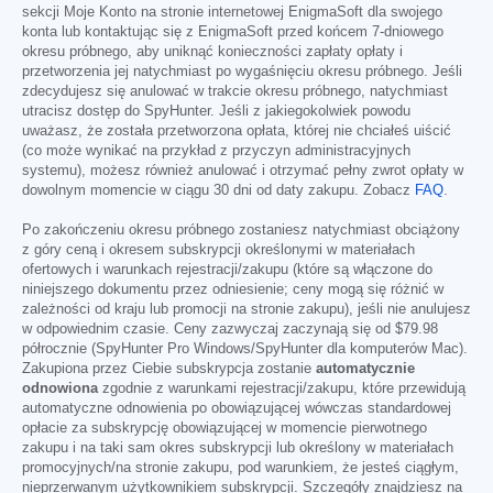
sekcji Moje Konto na stronie internetowej EnigmaSoft dla swojego
konta lub kontaktując się z EnigmaSoft przed końcem 7-dniowego
okresu próbnego, aby uniknąć konieczności zapłaty opłaty i
przetworzenia jej natychmiast po wygaśnięciu okresu próbnego. Jeśli
zdecydujesz się anulować w trakcie okresu próbnego, natychmiast
utracisz dostęp do SpyHunter. Jeśli z jakiegokolwiek powodu
uważasz, że została przetworzona opłata, której nie chciałeś uiścić
(co może wynikać na przykład z przyczyn administracyjnych
systemu), możesz również anulować i otrzymać pełny zwrot opłaty w
dowolnym momencie w ciągu 30 dni od daty zakupu. Zobacz
FAQ
.
Po zakończeniu okresu próbnego zostaniesz natychmiast obciążony
z góry ceną i okresem subskrypcji określonymi w materiałach
ofertowych i warunkach rejestracji/zakupu (które są włączone do
niniejszego dokumentu przez odniesienie; ceny mogą się różnić w
zależności od kraju lub promocji na stronie zakupu), jeśli nie anulujesz
w odpowiednim czasie. Ceny zazwyczaj zaczynają się od
$79.98
półrocznie (SpyHunter Pro Windows/SpyHunter dla komputerów Mac).
Zakupiona przez Ciebie subskrypcja zostanie
automatycznie
odnowiona
zgodnie z warunkami rejestracji/zakupu, które przewidują
automatyczne odnowienia po obowiązującej wówczas standardowej
opłacie za subskrypcję obowiązującej w momencie pierwotnego
zakupu i na taki sam okres subskrypcji lub określony w materiałach
promocyjnych/na stronie zakupu, pod warunkiem, że jesteś ciągłym,
nieprzerwanym użytkownikiem subskrypcji. Szczegóły znajdziesz na