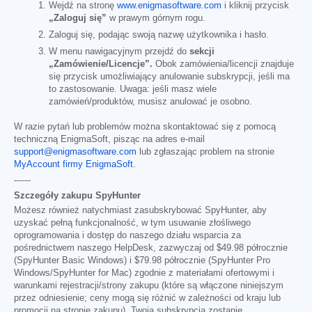
Wejdź na stronę
www.enigmasoftware.com
i kliknij przycisk
„Zaloguj się”
w prawym górnym rogu.
Zaloguj się, podając swoją nazwę użytkownika i hasło.
W menu nawigacyjnym przejdź do
sekcji
„Zamówienie/Licencje”.
Obok zamówienia/licencji znajduje
się przycisk umożliwiający anulowanie subskrypcji, jeśli ma
to zastosowanie. Uwaga: jeśli masz wiele
zamówień/produktów, musisz anulować je osobno.
W razie pytań lub problemów można skontaktować się z pomocą
techniczną EnigmaSoft, pisząc na adres e-mail
support@enigmasoftware.com
lub zgłaszając problem na stronie
MyAccount firmy EnigmaSoft
.
------
Szczegóły zakupu SpyHunter
Możesz również natychmiast zasubskrybować SpyHunter, aby
uzyskać pełną funkcjonalność, w tym usuwanie złośliwego
oprogramowania i dostęp do naszego działu wsparcia za
pośrednictwem naszego HelpDesk, zazwyczaj od
$49.98
półrocznie
(SpyHunter Basic Windows) i
$79.98
półrocznie (SpyHunter Pro
Windows/SpyHunter for Mac) zgodnie z materiałami ofertowymi i
warunkami rejestracji/strony zakupu (które są włączone niniejszym
przez odniesienie; ceny mogą się różnić w zależności od kraju lub
promocji na stronie zakupu). Twoja subskrypcja zostanie