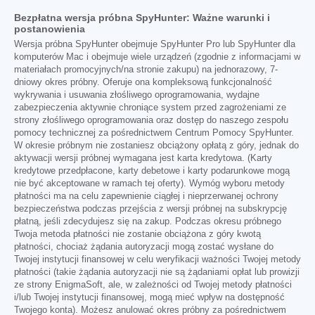
Bezpłatna wersja próbna SpyHunter: Ważne warunki i
postanowienia
Wersja próbna SpyHunter obejmuje SpyHunter Pro lub SpyHunter dla
komputerów Mac i obejmuje wiele urządzeń (zgodnie z informacjami w
materiałach promocyjnych/na stronie zakupu) na jednorazowy, 7-
dniowy okres próbny. Oferuje ona kompleksową funkcjonalność
wykrywania i usuwania złośliwego oprogramowania, wydajne
zabezpieczenia aktywnie chroniące system przed zagrożeniami ze
strony złośliwego oprogramowania oraz dostęp do naszego zespołu
pomocy technicznej za pośrednictwem Centrum Pomocy SpyHunter.
W okresie próbnym nie zostaniesz obciążony opłatą z góry, jednak do
aktywacji wersji próbnej wymagana jest karta kredytowa. (Karty
kredytowe przedpłacone, karty debetowe i karty podarunkowe mogą
nie być akceptowane w ramach tej oferty). Wymóg wyboru metody
płatności ma na celu zapewnienie ciągłej i nieprzerwanej ochrony
bezpieczeństwa podczas przejścia z wersji próbnej na subskrypcję
płatną, jeśli zdecydujesz się na zakup. Podczas okresu próbnego
Twoja metoda płatności nie zostanie obciążona z góry kwotą
płatności, chociaż żądania autoryzacji mogą zostać wysłane do
Twojej instytucji finansowej w celu weryfikacji ważności Twojej metody
płatności (takie żądania autoryzacji nie są żądaniami opłat lub prowizji
ze strony EnigmaSoft, ale, w zależności od Twojej metody płatności
i/lub Twojej instytucji finansowej, mogą mieć wpływ na dostępność
Twojego konta). Możesz anulować okres próbny za pośrednictwem