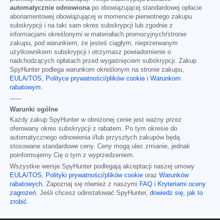
automatycznie odnowiona
po obowiązującej standardowej opłacie
abonamentowej obowiązującej w momencie pierwotnego zakupu
subskrypcji i na taki sam okres subskrypcji lub zgodnie z
informacjami określonymi w materiałach promocyjnych/stronie
zakupu, pod warunkiem, że jesteś ciągłym, nieprzerwanym
użytkownikiem subskrypcji i otrzymasz powiadomienie o
nadchodzących opłatach przed wygaśnięciem subskrypcji. Zakup
SpyHunter podlega warunkom określonym na stronie zakupu,
EULA/TOS
,
Polityce prywatności/plików cookie
i
Warunkom
rabatowym
.
------
Warunki ogólne
Każdy zakup SpyHunter w obniżonej cenie jest ważny przez
oferowany okres subskrypcji z rabatem. Po tym okresie do
automatycznego odnowienia i/lub przyszłych zakupów będą
stosowane standardowe ceny. Ceny mogą ulec zmianie, jednak
poinformujemy Cię o tym z wyprzedzeniem.
Wszystkie wersje SpyHunter podlegają akceptacji naszej umowy
EULA/TOS
,
Polityki prywatności/plików cookie
oraz
Warunków
rabatowych
. Zapoznaj się również z naszymi
FAQ
i
Kryteriami oceny
zagrożeń
. Jeśli chcesz odinstalować SpyHunter,
dowiedz się, jak to
zrobić
.