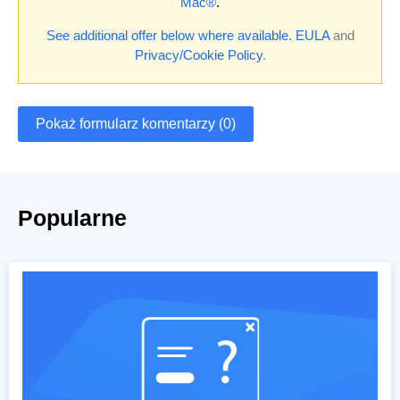
Mac®
.
See additional offer below where available.
EULA
and
Privacy/Cookie Policy
.
Pokaż formularz komentarzy (0)
Popularne