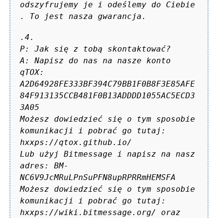
odszyfrujemy je i odeślemy do Ciebie
. To jest nasza gwarancja.
.4.
P: Jak się z tobą skontaktować?
A: Napisz do nas na nasze konto
qTOX:
A2D64928FE333BF394C79BB1F0B8F3E85AFE
84F913135CCB481F0B13ADDDD1055AC5ECD3
3A05
Możesz dowiedzieć się o tym sposobie
komunikacji i pobrać go tutaj:
hxxps://qtox.github.io/
Lub użyj Bitmessage i napisz na nasz
adres: BM-
NC6V9JcMRuLPnSuPFN8upRPRRmHEMSFA
Możesz dowiedzieć się o tym sposobie
komunikacji i pobrać go tutaj:
hxxps://wiki.bitmessage.org/ oraz