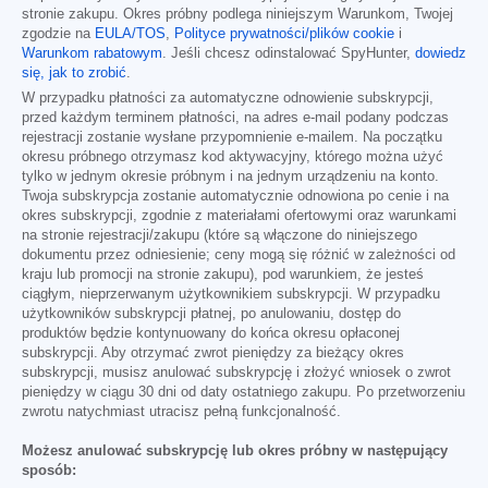
stronie zakupu. Okres próbny podlega niniejszym Warunkom, Twojej
zgodzie na
EULA/TOS
,
Polityce prywatności/plików cookie
i
Warunkom rabatowym
. Jeśli chcesz odinstalować SpyHunter,
dowiedz
się, jak to zrobić
.
W przypadku płatności za automatyczne odnowienie subskrypcji,
przed każdym terminem płatności, na adres e-mail podany podczas
rejestracji zostanie wysłane przypomnienie e-mailem. Na początku
okresu próbnego otrzymasz kod aktywacyjny, którego można użyć
tylko w jednym okresie próbnym i na jednym urządzeniu na konto.
Twoja subskrypcja zostanie automatycznie odnowiona po cenie i na
okres subskrypcji, zgodnie z materiałami ofertowymi oraz warunkami
na stronie rejestracji/zakupu (które są włączone do niniejszego
dokumentu przez odniesienie; ceny mogą się różnić w zależności od
kraju lub promocji na stronie zakupu), pod warunkiem, że jesteś
ciągłym, nieprzerwanym użytkownikiem subskrypcji. W przypadku
użytkowników subskrypcji płatnej, po anulowaniu, dostęp do
produktów będzie kontynuowany do końca okresu opłaconej
subskrypcji. Aby otrzymać zwrot pieniędzy za bieżący okres
subskrypcji, musisz anulować subskrypcję i złożyć wniosek o zwrot
pieniędzy w ciągu 30 dni od daty ostatniego zakupu. Po przetworzeniu
zwrotu natychmiast utracisz pełną funkcjonalność.
Możesz anulować subskrypcję lub okres próbny w następujący
sposób: