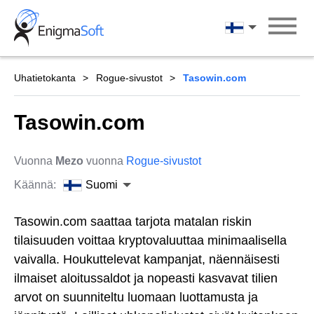
Skip
to
Suomi
content
Uhatietokanta
Rogue-sivustot
Tasowin.com
Tasowin.com
Vuonna
Mezo
vuonna
Rogue-sivustot
Käännä:
Suomi
Tasowin.com saattaa tarjota matalan riskin
tilaisuuden voittaa kryptovaluuttaa minimaalisella
vaivalla. Houkuttelevat kampanjat, näennäisesti
ilmaiset aloitussaldot ja nopeasti kasvavat tilien
arvot on suunniteltu luomaan luottamusta ja