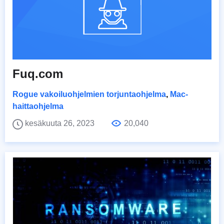
Fuq.com
Rogue vakoiluohjelmien torjuntaohjelma
,
Mac-
haittaohjelma
kesäkuuta 26, 2023
20,040