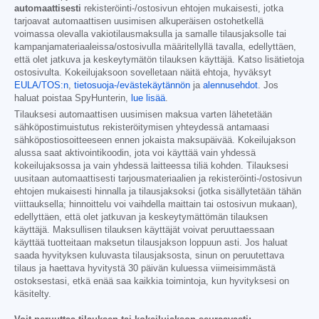
automaattisesti
rekisteröinti-/ostosivun ehtojen mukaisesti, jotka
tarjoavat automaattisen uusimisen alkuperäisen ostohetkellä
voimassa olevalla vakiotilausmaksulla ja samalle tilausjaksolle tai
kampanjamateriaaleissa/ostosivulla määritellyllä tavalla, edellyttäen,
että olet jatkuva ja keskeytymätön tilauksen käyttäjä. Katso lisätietoja
ostosivulta. Kokeilujaksoon sovelletaan näitä ehtoja, hyväksyt
EULA/TOS:n
,
tietosuoja-/evästekäytännön
ja
alennusehdot
. Jos
haluat poistaa SpyHunterin,
lue lisää
.
Tilauksesi automaattisen uusimisen maksua varten lähetetään
sähköpostimuistutus rekisteröitymisen yhteydessä antamaasi
sähköpostiosoitteeseen ennen jokaista maksupäivää. Kokeilujakson
alussa saat aktivointikoodin, jota voi käyttää vain yhdessä
kokeilujaksossa ja vain yhdessä laitteessa tiliä kohden. Tilauksesi
uusitaan automaattisesti tarjousmateriaalien ja rekisteröinti-/ostosivun
ehtojen mukaisesti hinnalla ja tilausjaksoksi (jotka sisällytetään tähän
viittauksella; hinnoittelu voi vaihdella maittain tai ostosivun mukaan),
edellyttäen, että olet jatkuvan ja keskeytymättömän tilauksen
käyttäjä. Maksullisen tilauksen käyttäjät voivat peruuttaessaan
käyttää tuotteitaan maksetun tilausjakson loppuun asti. Jos haluat
saada hyvityksen kuluvasta tilausjaksosta, sinun on peruutettava
tilaus ja haettava hyvitystä 30 päivän kuluessa viimeisimmästä
ostoksestasi, etkä enää saa kaikkia toimintoja, kun hyvityksesi on
käsitelty.