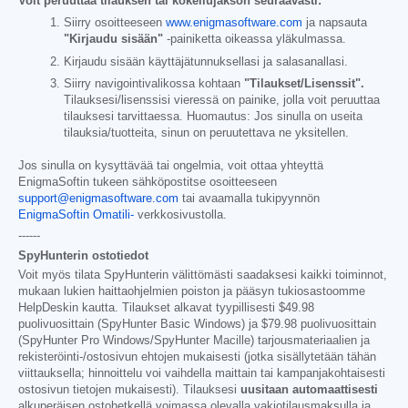
Voit peruuttaa tilauksen tai kokeilujakson seuraavasti:
Siirry osoitteeseen
www.enigmasoftware.com
ja napsauta
"Kirjaudu sisään"
-painiketta oikeassa yläkulmassa.
Kirjaudu sisään käyttäjätunnuksellasi ja salasanallasi.
Siirry navigointivalikossa kohtaan
"Tilaukset/Lisenssit".
Tilauksesi/lisenssisi vieressä on painike, jolla voit peruuttaa
tilauksesi tarvittaessa. Huomautus: Jos sinulla on useita
tilauksia/tuotteita, sinun on peruutettava ne yksitellen.
Jos sinulla on kysyttävää tai ongelmia, voit ottaa yhteyttä
EnigmaSoftin tukeen sähköpostitse osoitteeseen
support@enigmasoftware.com
tai avaamalla tukipyynnön
EnigmaSoftin Omatili-
verkkosivustolla.
------
SpyHunterin ostotiedot
Voit myös tilata SpyHunterin välittömästi saadaksesi kaikki toiminnot,
mukaan lukien haittaohjelmien poiston ja pääsyn tukiosastoomme
HelpDeskin kautta. Tilaukset alkavat tyypillisesti
$49.98
puolivuosittain (SpyHunter Basic Windows) ja
$79.98
puolivuosittain
(SpyHunter Pro Windows/SpyHunter Macille) tarjousmateriaalien ja
rekisteröinti-/ostosivun ehtojen mukaisesti (jotka sisällytetään tähän
viittauksella; hinnoittelu voi vaihdella maittain tai kampanjakohtaisesti
ostosivun tietojen mukaisesti). Tilauksesi
uusitaan automaattisesti
alkuperäisen ostohetkellä voimassa olevalla vakiotilausmaksulla ja