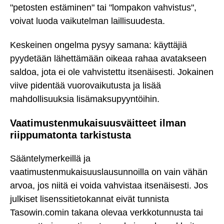
"petosten estäminen" tai "lompakon vahvistus",
voivat luoda vaikutelman laillisuudesta.
Keskeinen ongelma pysyy samana: käyttäjiä
pyydetään lähettämään oikeaa rahaa avatakseen
saldoa, jota ei ole vahvistettu itsenäisesti. Jokainen
viive pidentää vuorovaikutusta ja lisää
mahdollisuuksia lisämaksupyyntöihin.
Vaatimustenmukaisuusväitteet ilman
riippumatonta tarkistusta
Sääntelymerkeillä ja
vaatimustenmukaisuuslausunnoilla on vain vähän
arvoa, jos niitä ei voida vahvistaa itsenäisesti. Jos
julkiset lisenssitietokannat eivät tunnista
Tasowin.comin takana olevaa verkkotunnusta tai