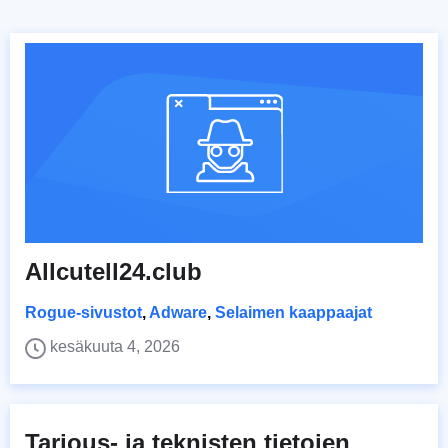
Allcutell24.club
Rogue-sivustot
,
Adware
,
Selaimen kaappaajat
kesäkuuta 4, 2026
Tarjous- ja teknisten tietojen