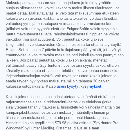
Maksutapasi vaatimus on varmistaa jatkuva ja keskeytymätön
suojaus siirryttäessäsi kokeilujaksosta maksulliseen tilaukseen, jos
päätät ostaa. Maksutavaltasi ei veloiteta maksusummaa etukäteen
kokeilujakson aikana, vaikka rahoituslaitoksellesi voidaan lähettää
valtuutuspyyntöjä maksutapasi voimassaolon varmistamiseksi
(tällaiset valtuutuspyynnöt eivät ole EnigmaSoftin veloituspyyntöjä,
mutta maksutavastasi ja/tai rahoituslaitoksestasi riippuen ne voivat
vaikuttaa tilisi saatavuuteen). Voit peruuttaa kokeilujaksosi
EnigmaSoftin verkkosivuston Oma tili -osiossa tai ottamalla yhteyttä
EnigmaSoftiin ennen 7 päivän kokeilujakson päättymistä, jotta vältyt
erääntyvältä ja käsiteltävältä maksulta heti kokeilujakson päättymisen
jälkeen. Jos päätät peruuttaa kokeilujakson aikana, menetät
välittömästi pääsyn SpyHunteriin. Jos jostain syystä uskot, että on
käsitelty maksu, jota et halunnut tehdä (mikä voi johtua esimerkiksi
järjestelmänvalvojan syistä), voit myös peruuttaa kokeilujakson ja
saada täyden hyvityksen maksusta milloin tahansa 30 päivän
kuluessa ostopäivästä. Katso
usein kysytyt kysymykset
.
Kokeilujakson lopussa sinulta laskutetaan välittömästi etukäteen
tarjousmateriaaleissa ja rekisteröinti-/ostosivun ehdoissa (jotka
sisällytetään tähän viittauksella; hinnoittelu voi vaihdella maittain tai
kampanjakohtaisesti ostosivun mukaan) määritellyn hinnan ja
tilausjakson mukaisesti, jos et ole peruuttanut tilausta ajoissa.
Hinnoittelu alkaa tyypillisesti
$79.98
puolivuosittain (SpyHunter Pro
Windows/SpyHunter Macille). Ostamasi tilaus
uusitaan