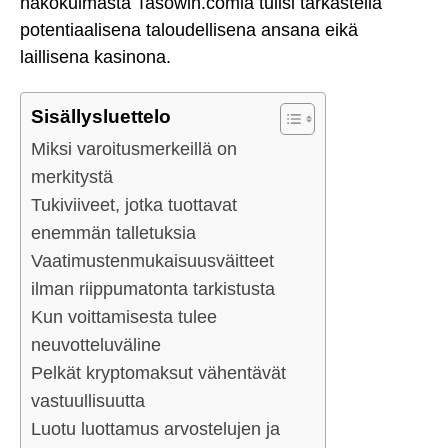
näkökulmasta Tasowin.comia tulisi tarkastella
potentiaalisena taloudellisena ansana eikä
laillisena kasinona.
Sisällysluettelo
Miksi varoitusmerkeillä on
merkitystä
Tukiviiveet, jotka tuottavat
enemmän talletuksia
Vaatimustenmukaisuusväitteet
ilman riippumatonta tarkistusta
Kun voittamisesta tulee
neuvotteluväline
Pelkät kryptomaksut vähentävät
vastuullisuutta
Luotu luottamus arvostelujen ja