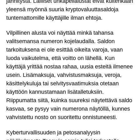
jännitystä. Lailliset uhkapelialustat eivät kuitenkaan
yleensä myönnä suuria kryptovaluuttasaldoja
tuntemattomille käyttäjille ilman ehtoja.
Vilpillinen alusta voi näyttää minkä tahansa
valitsemansa numeron kojelaudalla. Saldon
tarkoituksena ei ole esittää oikeita varoja, vaan
luoda vaikutelma, että voitto on lähellä. Kun
käyttäjä yrittää nostaa rahaa, uusia esteitä ilmenee
usein. Lisämaksuja, vahvistusmaksuja, veroja,
käsittelykuluja tai selvitysvaatimuksia otetaan
käyttöön kannustamaan lisätalletuksiin.
Riippumatta siitä, kuinka suureksi näytettävä saldo
kasvaa, se pysyy vain numerona näytöllä, kunnes
vahvistettu nosto on suoritettu onnistuneesti.
Kyberturvallisuuden ja petosanalyysin