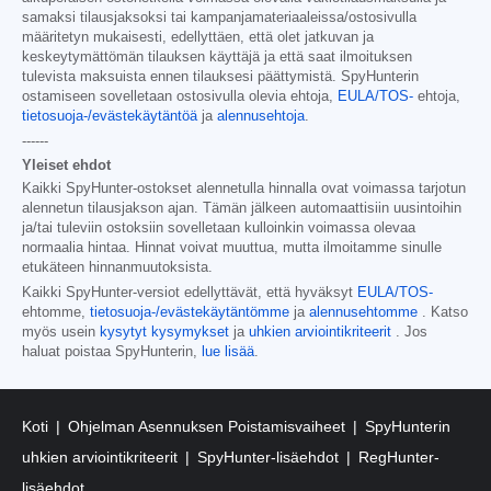
samaksi tilausjaksoksi tai kampanjamateriaaleissa/ostosivulla
määritetyn mukaisesti, edellyttäen, että olet jatkuvan ja
keskeytymättömän tilauksen käyttäjä ja että saat ilmoituksen
tulevista maksuista ennen tilauksesi päättymistä. SpyHunterin
ostamiseen sovelletaan ostosivulla olevia ehtoja,
EULA/TOS-
ehtoja,
tietosuoja-/evästekäytäntöä
ja
alennusehtoja
.
------
Yleiset ehdot
Kaikki SpyHunter-ostokset alennetulla hinnalla ovat voimassa tarjotun
alennetun tilausjakson ajan. Tämän jälkeen automaattisiin uusintoihin
ja/tai tuleviin ostoksiin sovelletaan kulloinkin voimassa olevaa
normaalia hintaa. Hinnat voivat muuttua, mutta ilmoitamme sinulle
etukäteen hinnanmuutoksista.
Kaikki SpyHunter-versiot edellyttävät, että hyväksyt
EULA/TOS-
ehtomme,
tietosuoja-/evästekäytäntömme
ja
alennusehtomme
. Katso
myös usein
kysytyt kysymykset
ja
uhkien arviointikriteerit
. Jos
haluat poistaa SpyHunterin,
lue lisää
.
Koti
Ohjelman Asennuksen Poistamisvaiheet
SpyHunterin
uhkien arviointikriteerit
SpyHunter-lisäehdot
RegHunter-
lisäehdot