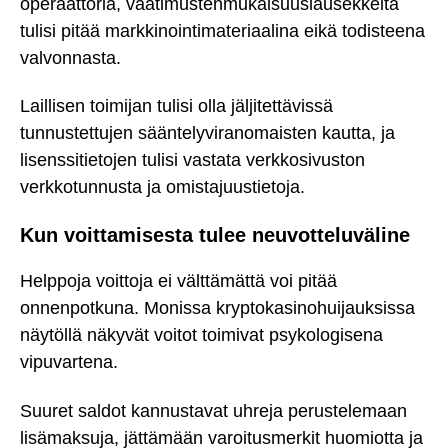
operaattoria, vaatimustenmukaisuuslausekkeita
tulisi pitää markkinointimateriaalina eikä todisteena
valvonnasta.
Laillisen toimijan tulisi olla jäljitettävissä
tunnustettujen sääntelyviranomaisten kautta, ja
lisenssitietojen tulisi vastata verkkosivuston
verkkotunnusta ja omistajuustietoja.
Kun voittamisesta tulee neuvotteluväline
Helppoja voittoja ei välttämättä voi pitää
onnenpotkuna. Monissa kryptokasinohuijauksissa
näytöllä näkyvät voitot toimivat psykologisena
vipuvartena.
Suuret saldot kannustavat uhreja perustelemaan
lisämaksuja, jättämään varoitusmerkit huomiotta ja