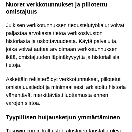
Nuoret verkkotunnukset ja piilotettu
omistajuus
Julkisen verkkotunnuksen tiedustelutyökalut voivat
paljastaa arvokasta tietoa verkkosivuston
historiasta ja uskottavuudesta. Käytä palveluita,
jotka voivat auttaa arvioimaan verkkotunnuksen
ikää, omistajuuden läpinäkyvyyttä ja historiallisia
tietoja.
Äskettäin rekisteröidyt verkkotunnukset, piilotetut
omistajuustiedot ja minimaalisesti arkistoitu historia
vähentävät merkittävästi luottamusta ennen
varojen siirtoa.
Tyypillisen huijausketjun ymmärtäminen
Tasowin.comin kaltaisten alustojen taustalla oleva