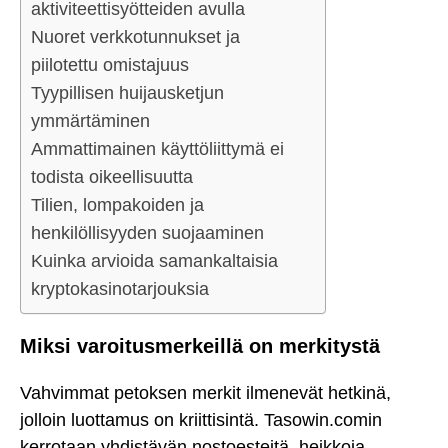
aktiviteettisyötteiden avulla
Nuoret verkkotunnukset ja
piilotettu omistajuus
Tyypillisen huijausketjun
ymmärtäminen
Ammattimainen käyttöliittymä ei
todista oikeellisuutta
Tilien, lompakoiden ja
henkilöllisyyden suojaaminen
Kuinka arvioida samankaltaisia
kryptokasinotarjouksia
Miksi varoitusmerkeillä on merkitystä
Vahvimmat petoksen merkit ilmenevät hetkinä,
jolloin luottamus on kriittisintä. Tasowin.comin
kerrotaan yhdistävän nostoesteitä, heikkoja