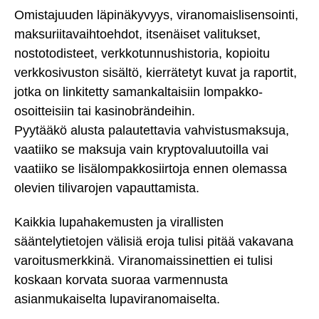
Omistajuuden läpinäkyvyys, viranomaislisensointi,
maksuriitavaihtoehdot, itsenäiset valitukset,
nostotodisteet, verkkotunnushistoria, kopioitu
verkkosivuston sisältö, kierrätetyt kuvat ja raportit,
jotka on linkitetty samankaltaisiin lompakko-
osoitteisiin tai kasinobrändeihin.
Pyytääkö alusta palautettavia vahvistusmaksuja,
vaatiiko se maksuja vain kryptovaluutoilla vai
vaatiiko se lisälompakkosiirtoja ennen olemassa
olevien tilivarojen vapauttamista.
Kaikkia lupahakemusten ja virallisten
sääntelytietojen välisiä eroja tulisi pitää vakavana
varoitusmerkkinä. Viranomaissinettien ei tulisi
koskaan korvata suoraa varmennusta
asianmukaiselta lupaviranomaiselta.