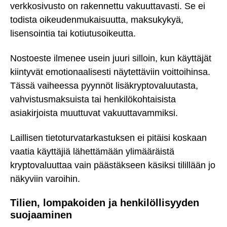
verkkosivusto on rakennettu vakuuttavasti. Se ei
todista oikeudenmukaisuutta, maksukykyä,
lisensointia tai kotiutusoikeutta.
Nostoeste ilmenee usein juuri silloin, kun käyttäjät
kiintyvät emotionaalisesti näytettäviin voittoihinsa.
Tässä vaiheessa pyynnöt lisäkryptovaluutasta,
vahvistusmaksuista tai henkilökohtaisista
asiakirjoista muuttuvat vakuuttavammiksi.
Laillisen tietoturvatarkastuksen ei pitäisi koskaan
vaatia käyttäjiä lähettämään ylimääräistä
kryptovaluuttaa vain päästäkseen käsiksi tilillään jo
näkyviin varoihin.
Tilien, lompakoiden ja henkilöllisyyden
suojaaminen