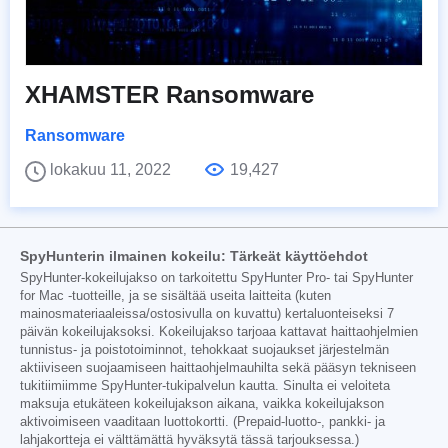
XHAMSTER Ransomware
Ransomware
lokakuu 11, 2022
19,427
SpyHunterin ilmainen kokeilu: Tärkeät käyttöehdot
SpyHunter-kokeilujakso on tarkoitettu SpyHunter Pro- tai SpyHunter
for Mac -tuotteille, ja se sisältää useita laitteita (kuten
mainosmateriaaleissa/ostosivulla on kuvattu) kertaluonteiseksi 7
päivän kokeilujaksoksi. Kokeilujakso tarjoaa kattavat haittaohjelmien
tunnistus- ja poistotoiminnot, tehokkaat suojaukset järjestelmän
aktiiviseen suojaamiseen haittaohjelmauhilta sekä pääsyn tekniseen
tukitiimiimme SpyHunter-tukipalvelun kautta. Sinulta ei veloiteta
maksuja etukäteen kokeilujakson aikana, vaikka kokeilujakson
aktivoimiseen vaaditaan luottokortti. (Prepaid-luotto-, pankki- ja
lahjakortteja ei välttämättä hyväksytä tässä tarjouksessa.)