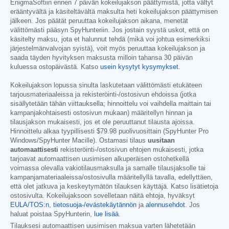
EnigmaSoftiin ennen 7 päivän kokeilujakson päättymistä, jotta vältyt
erääntyvältä ja käsiteltävältä maksulta heti kokeilujakson päättymisen
jälkeen. Jos päätät peruuttaa kokeilujakson aikana, menetät
välittömästi pääsyn SpyHunteriin. Jos jostain syystä uskot, että on
käsitelty maksu, jota et halunnut tehdä (mikä voi johtua esimerkiksi
järjestelmänvalvojan syistä), voit myös peruuttaa kokeilujakson ja
saada täyden hyvityksen maksusta milloin tahansa 30 päivän
kuluessa ostopäivästä. Katso
usein kysytyt kysymykset
.
Kokeilujakson lopussa sinulta laskutetaan välittömästi etukäteen
tarjousmateriaaleissa ja rekisteröinti-/ostosivun ehdoissa (jotka
sisällytetään tähän viittauksella; hinnoittelu voi vaihdella maittain tai
kampanjakohtaisesti ostosivun mukaan) määritellyn hinnan ja
tilausjakson mukaisesti, jos et ole peruuttanut tilausta ajoissa.
Hinnoittelu alkaa tyypillisesti
$79.98
puolivuosittain (SpyHunter Pro
Windows/SpyHunter Macille). Ostamasi tilaus
uusitaan
automaattisesti
rekisteröinti-/ostosivun ehtojen mukaisesti, jotka
tarjoavat automaattisen uusimisen alkuperäisen ostohetkellä
voimassa olevalla vakiotilausmaksulla ja samalle tilausjaksolle tai
kampanjamateriaaleissa/ostosivulla määritellyllä tavalla, edellyttäen,
että olet jatkuva ja keskeytymätön tilauksen käyttäjä. Katso lisätietoja
ostosivulta. Kokeilujaksoon sovelletaan näitä ehtoja, hyväksyt
EULA/TOS:n
,
tietosuoja-/evästekäytännön
ja
alennusehdot
. Jos
haluat poistaa SpyHunterin,
lue lisää
.
Tilauksesi automaattisen uusimisen maksua varten lähetetään