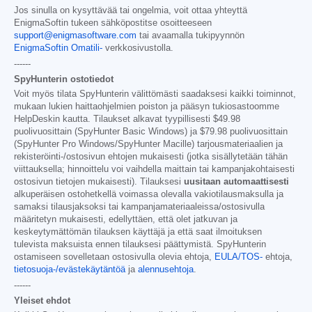
Jos sinulla on kysyttävää tai ongelmia, voit ottaa yhteyttä
EnigmaSoftin tukeen sähköpostitse osoitteeseen
support@enigmasoftware.com
tai avaamalla tukipyynnön
EnigmaSoftin Omatili-
verkkosivustolla.
------
SpyHunterin ostotiedot
Voit myös tilata SpyHunterin välittömästi saadaksesi kaikki toiminnot,
mukaan lukien haittaohjelmien poiston ja pääsyn tukiosastoomme
HelpDeskin kautta. Tilaukset alkavat tyypillisesti
$49.98
puolivuosittain (SpyHunter Basic Windows) ja
$79.98
puolivuosittain
(SpyHunter Pro Windows/SpyHunter Macille) tarjousmateriaalien ja
rekisteröinti-/ostosivun ehtojen mukaisesti (jotka sisällytetään tähän
viittauksella; hinnoittelu voi vaihdella maittain tai kampanjakohtaisesti
ostosivun tietojen mukaisesti). Tilauksesi
uusitaan automaattisesti
alkuperäisen ostohetkellä voimassa olevalla vakiotilausmaksulla ja
samaksi tilausjaksoksi tai kampanjamateriaaleissa/ostosivulla
määritetyn mukaisesti, edellyttäen, että olet jatkuvan ja
keskeytymättömän tilauksen käyttäjä ja että saat ilmoituksen
tulevista maksuista ennen tilauksesi päättymistä. SpyHunterin
ostamiseen sovelletaan ostosivulla olevia ehtoja,
EULA/TOS-
ehtoja,
tietosuoja-/evästekäytäntöä
ja
alennusehtoja
.
------
Yleiset ehdot