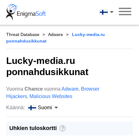
Skip
to
Suomi
content
Threat Database
Adware
Lucky-media.ru
ponnahdusikkunat
Lucky-media.ru
ponnahdusikkunat
Vuonna
Chance
vuonna
Adware
,
Browser
Hijackers
,
Malicious Websites
Käännä:
Suomi
Uhkien tuloskortti
?