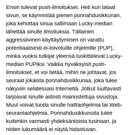
Ensin tulevat push-ilmoitukset. Heti kun lataat
sivun, se käynnistää pienen ponnahdusikkunan,
joka kehottaa sinua sallimaan Lucky-median
lähettää sinulle ilmoituksia. Tällainen
aggressiivinen käyttäytyminen on varattu
potentiaalisesti ei-toivotuille ohjelmille (PUP),
minkä vuoksi tutkijat yleensä luokittelevat Lucky-
median PUPiksi. Vaikka hyväksyisit push-
ilmoitukset, et voi tietää, mihin ne johtavat, jos
seuraat jokaista ponnahdusikkunaa, joka tulee
näkyviin selatessasi Internetiä. Jotkut luultavasti
tarjoavat sinulle aidosti mainostettuja sivustoja.
Muut voivat tuoda sinulle haittaohjelmia tai Web-
seurantaohjelmia. Ponnahdusikkunoita tulee
kuitenkin varmasti yhdeksäntoista tusinaan, ja
niiden lukumäärä ei näytä hidastuvan.