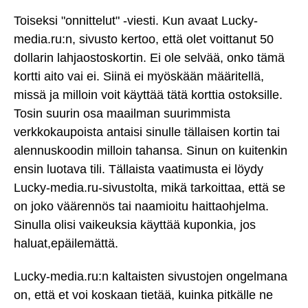
Toiseksi "onnittelut" -viesti. Kun avaat Lucky-
media.ru:n, sivusto kertoo, että olet voittanut 50
dollarin lahjaostoskortin. Ei ole selvää, onko tämä
kortti aito vai ei. Siinä ei myöskään määritellä,
missä ja milloin voit käyttää tätä korttia ostoksille.
Tosin suurin osa maailman suurimmista
verkkokaupoista antaisi sinulle tällaisen kortin tai
alennuskoodin milloin tahansa. Sinun on kuitenkin
ensin luotava tili. Tällaista vaatimusta ei löydy
Lucky-media.ru-sivustolta, mikä tarkoittaa, että se
on joko väärennös tai naamioitu haittaohjelma.
Sinulla olisi vaikeuksia käyttää kuponkia, jos
haluat,epäilemättä.
Lucky-media.ru:n kaltaisten sivustojen ongelmana
on, että et voi koskaan tietää, kuinka pitkälle ne