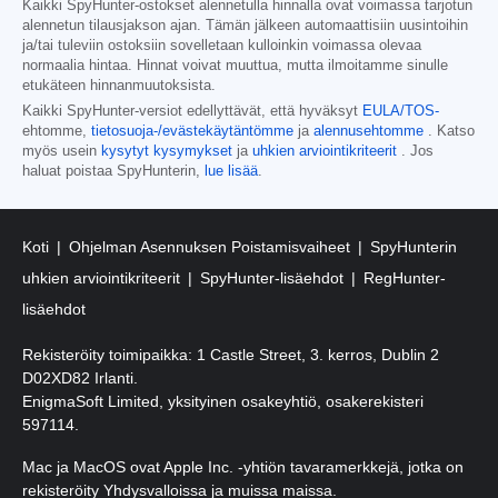
Kaikki SpyHunter-ostokset alennetulla hinnalla ovat voimassa tarjotun
alennetun tilausjakson ajan. Tämän jälkeen automaattisiin uusintoihin
ja/tai tuleviin ostoksiin sovelletaan kulloinkin voimassa olevaa
normaalia hintaa. Hinnat voivat muuttua, mutta ilmoitamme sinulle
etukäteen hinnanmuutoksista.
Kaikki SpyHunter-versiot edellyttävät, että hyväksyt
EULA/TOS-
ehtomme,
tietosuoja-/evästekäytäntömme
ja
alennusehtomme
. Katso
myös usein
kysytyt kysymykset
ja
uhkien arviointikriteerit
. Jos
haluat poistaa SpyHunterin,
lue lisää
.
Koti
Ohjelman Asennuksen Poistamisvaiheet
SpyHunterin
uhkien arviointikriteerit
SpyHunter-lisäehdot
RegHunter-
lisäehdot
Rekisteröity toimipaikka: 1 Castle Street, 3. kerros, Dublin 2
D02XD82 Irlanti.
EnigmaSoft Limited, yksityinen osakeyhtiö, osakerekisteri
597114.
Mac ja MacOS ovat Apple Inc. -yhtiön tavaramerkkejä, jotka on
rekisteröity Yhdysvalloissa ja muissa maissa.