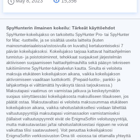
May 8, 2023
15,356
SpyHunterin ilmainen kokeilu: Tärkeät käyttöehdot
SpyHunter-kokeilujakso on tarkoitettu SpyHunter Pro- tai SpyHunter
for Mac -tuotteille, ja se sisältää useita laitteita (kuten
mainosmateriaaleissa/ostosivulla on kuvattu) kertaluonteiseksi 7
päivän kokeilujaksoksi. Kokeilujakso tarjoaa kattavat haittaohjelmien
tunnistus- ja poistotoiminnot, tehokkaat suojaukset järjestelmän
aktiiviseen suojaamiseen haittaohjelmauhilta sekä pääsyn tekniseen
tukitiimiimme SpyHunter-tukipalvelun kautta. Sinulta ei veloiteta
maksuja etukäteen kokeilujakson aikana, vaikka kokeilujakson
aktivoimiseen vaaditaan luottokortti. (Prepaid-luotto-, pankki- ja
lahjakortteja ei välttämättä hyväksytä tässä tarjouksessa.)
Maksutapasi vaatimus on varmistaa jatkuva ja keskeytymätön
suojaus siirryttäessäsi kokeilujaksosta maksulliseen tilaukseen, jos
päätät ostaa. Maksutavaltasi ei veloiteta maksusummaa etukäteen
kokeilujakson aikana, vaikka rahoituslaitoksellesi voidaan lähettää
valtuutuspyyntöjä maksutapasi voimassaolon varmistamiseksi
(tällaiset valtuutuspyynnöt eivät ole EnigmaSoftin veloituspyyntöjä,
mutta maksutavastasi ja/tai rahoituslaitoksestasi riippuen ne voivat
vaikuttaa tilisi saatavuuteen). Voit peruuttaa kokeilujaksosi
EnigmaSoftin verkkosivuston Oma tili -osiossa tai ottamalla yhteyttä