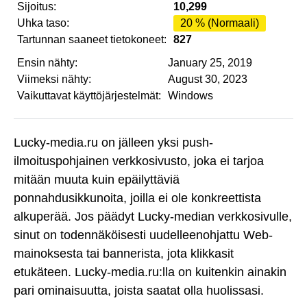
Sijoitus:
10,299
Uhka taso:
20 % (Normaali)
Tartunnan saaneet tietokoneet:
827
Ensin nähty:
January 25, 2019
Viimeksi nähty:
August 30, 2023
Vaikuttavat käyttöjärjestelmät:
Windows
Lucky-media.ru on jälleen yksi push-
ilmoituspohjainen verkkosivusto, joka ei tarjoa
mitään muuta kuin epäilyttäviä
ponnahdusikkunoita, joilla ei ole konkreettista
alkuperää. Jos päädyt Lucky-median verkkosivulle,
sinut on todennäköisesti uudelleenohjattu Web-
mainoksesta tai bannerista, jota klikkasit
etukäteen. Lucky-media.ru:lla on kuitenkin ainakin
pari ominaisuutta, joista saatat olla huolissasi.