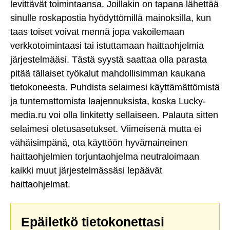
levittävät toimintaansa. Joillakin on tapana lähettää
sinulle roskapostia hyödyttömillä mainoksilla, kun
taas toiset voivat mennä jopa vakoilemaan
verkkotoimintaasi tai istuttamaan haittaohjelmia
järjestelmääsi. Tästä syystä saattaa olla parasta
pitää tällaiset työkalut mahdollisimman kaukana
tietokoneesta. Puhdista selaimesi käyttämättömistä
ja tuntemattomista laajennuksista, koska Lucky-
media.ru voi olla linkitetty sellaiseen. Palauta sitten
selaimesi oletusasetukset. Viimeisenä mutta ei
vähäisimpänä, ota käyttöön hyvämaineinen
haittaohjelmien torjuntaohjelma neutraloimaan
kaikki muut järjestelmässäsi lepäävät
haittaohjelmat.
Epäiletkö tietokonettasi