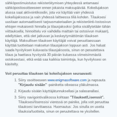
sähköpostimuistutus rekisteröitymisen yhteydessä antamaasi
sähköpostiosoitteeseen ennen jokaista maksupäivää. Kokeilujakson
alussa saat aktivointikoodin, jota voi käyttää vain yhdessä
kokeilujaksossa ja vain yhdessä laitteessa tiliä kohden. Tilauksesi
uusitaan automaattisesti tarjousmateriaalien ja rekisteröinti-/ostosivun
ehtojen mukaisesti hinnalla ja tilausjaksoksi (jotka sisällytetään tähän
viittauksella; hinnoittelu voi vaihdella maittain tai ostosivun mukaan),
edellyttäen, että olet jatkuvan ja keskeytymättömän tilauksen
käyttäjä. Maksullisen tilauksen käyttäjät voivat peruuttaessaan
käyttää tuotteitaan maksetun tilausjakson loppuun asti. Jos haluat
saada hyvityksen kuluvasta tilausjaksosta, sinun on peruutettava
tilaus ja haettava hyvitystä 30 päivän kuluessa viimeisimmästä
ostoksestasi, etkä enää saa kaikkia toimintoja, kun hyvityksesi on
käsitelty.
Voit peruuttaa tilauksen tai kokeilujakson seuraavasti:
Siirry osoitteeseen
www.enigmasoftware.com
ja napsauta
"Kirjaudu sisään"
-painiketta oikeassa yläkulmassa.
Kirjaudu sisään käyttäjätunnuksellasi ja salasanallasi.
Siirry navigointivalikossa kohtaan
"Tilaukset/Lisenssit".
Tilauksesi/lisenssisi vieressä on painike, jolla voit peruuttaa
tilauksesi tarvittaessa. Huomautus: Jos sinulla on useita
tilauksia/tuotteita, sinun on peruutettava ne yksitellen.