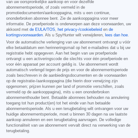
van uw oorspronkelijke aankoop en voor dezelfde
abonnementsperiode, of zoals vermeld in de
promotiedocumenten/aankooppagina, mits u een continue,
ononderbroken abonnee bent. Zie de aankooppagina voor meer
informatie. De proefperiode is onderworpen aan deze voorwaarden, uw
akkoord met
de EULA/TOS
,
het privacy-/cookiebeleid
en
de
kortingsvoorwaarden
. Als u SpyHunter wilt verwijderen,
lees dan hoe
.
Voor de automatische verlenging van uw abonnement ontvangt u vóór
elke betaaldatum een herinneringsmail op het e-mailadres dat u bij uw
registratie hebt opgegeven. Aan het begin van uw proefperiode
ontvangt u een activeringscode die slechts voor één proefperiode en
voor één apparaat per account geldig is. Uw abonnement wordt
automatisch verlengd tegen de prijs en voor de abonnementsperiode
zoals beschreven in de aanbiedingsdocumenten en de voorwaarden
op de registratie-/aankooppagina (die hierin door verwijzing zijn
opgenomen; prijzen kunnen per land of promotie verschillen, zoals
vermeld op de aankooppagina), mits u een ononderbroken
abonnementhouder bent. Betaalde abonnees behouden na annulering
toegang tot hun product(en) tot het einde van hun betaalde
abonnementsperiode. Als u een terugbetaling wilt ontvangen voor uw
huidige abonnementsperiode, moet u binnen 30 dagen na uw laatste
aankoop annuleren en een terugbetaling aanvragen. De volledige
functionaliteit van uw abonnement vervalt direct na verwerking van de
terugbetaling.