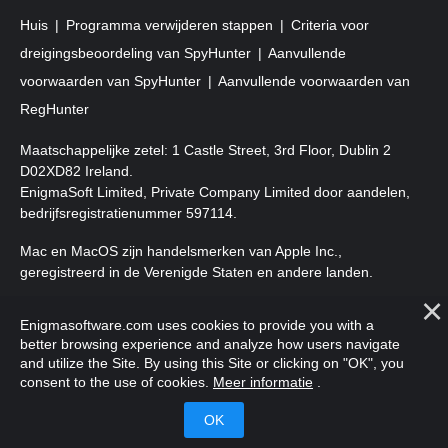
Huis
Programma verwijderen stappen
Criteria voor
dreigingsbeoordeling van SpyHunter
Aanvullende
voorwaarden van SpyHunter
Aanvullende voorwaarden van
RegHunter
Maatschappelijke zetel: 1 Castle Street, 3rd Floor, Dublin 2
D02XD82 Ireland.
EnigmaSoft Limited, Private Company Limited door aandelen,
bedrijfsregistratienummer 597114.
Mac en MacOS zijn handelsmerken van Apple Inc.,
geregistreerd in de Verenigde Staten en andere landen.
Copyright 2016-2026. EnigmaSoft Ltd. Alle rechten
Enigmasoftware.com uses cookies to provide you with a
voorbehouden.
better browsing experience and analyze how users navigate
and utilize the Site. By using this Site or clicking on "OK", you
consent to the use of cookies.
Meer informatie
.