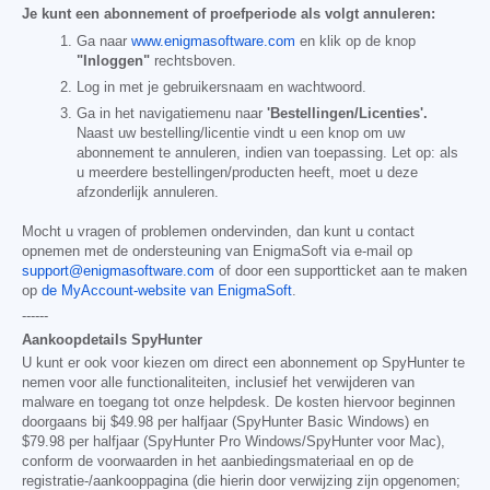
Je kunt een abonnement of proefperiode als volgt annuleren:
Ga naar
www.enigmasoftware.com
en klik op de knop
"Inloggen"
rechtsboven.
Log in met je gebruikersnaam en wachtwoord.
Ga in het navigatiemenu naar
'Bestellingen/Licenties'.
Naast uw bestelling/licentie vindt u een knop om uw
abonnement te annuleren, indien van toepassing. Let op: als
u meerdere bestellingen/producten heeft, moet u deze
afzonderlijk annuleren.
Mocht u vragen of problemen ondervinden, dan kunt u contact
opnemen met de ondersteuning van EnigmaSoft via e-mail op
support@enigmasoftware.com
of door een supportticket aan te maken
op
de MyAccount-website van EnigmaSoft
.
------
Aankoopdetails SpyHunter
U kunt er ook voor kiezen om direct een abonnement op SpyHunter te
nemen voor alle functionaliteiten, inclusief het verwijderen van
malware en toegang tot onze helpdesk. De kosten hiervoor beginnen
doorgaans bij
$49.98
per halfjaar (SpyHunter Basic Windows) en
$79.98
per halfjaar (SpyHunter Pro Windows/SpyHunter voor Mac),
conform de voorwaarden in het aanbiedingsmateriaal en op de
registratie-/aankooppagina (die hierin door verwijzing zijn opgenomen;