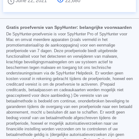
June 22, 2021
22,680
Gratis proefversie van SpyHunter: belangrijke voorwaarden
De SpyHunter-proefversie is voor SpyHunter Pro of SpyHunter voor
Mac en omvat meerdere apparaten (zoals vermeld in het
promotiemateriaal/op de aankooppagina) voor een eenmalige
proefperiode van 7 dagen. Deze proefperiode biedt uitgebreide
functionaliteit voor het detecteren en verwijderen van malware,
krachtige beveiligingsmaatregelen om uw systeem actief te
beschermen tegen malware en toegang tot ons technische
ondersteuningsteam via de SpyHunter Helpdesk. Er worden geen
kosten vooraf in rekening gebracht tijdens de proefperiode, hoewel een
creditcard vereist is om de proefversie te activeren. (Prepaid
creditcards, betaalpassen en cadeaukaarten worden mogelijk niet
geaccepteerd voor deze aanbieding.) De vereiste van uw
betaalmethode is bedoeld om continue, ononderbroken beveiliging te
garanderen tijdens de overgang van een proefperiode naar een betaald
abonnement, mocht u besluiten dit aan te schaffen. Er wordt geen
bedrag vooraf van uw betaalmethode afgeschreven tijdens de
proefperiode, hoewel er mogelijk autorisatieverzoeken naar uw
financiële instelling worden verzonden om te controleren of uw
betaalmethode geldig is (dergelijke autorisatieverzoeken zijn geen