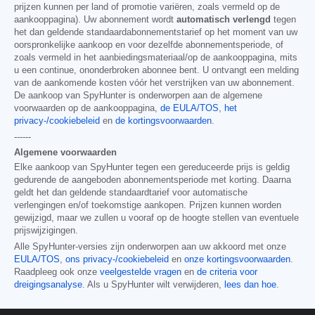
prijzen kunnen per land of promotie variëren, zoals vermeld op de
aankooppagina). Uw abonnement wordt
automatisch verlengd
tegen
het dan geldende standaardabonnementstarief op het moment van uw
oorspronkelijke aankoop en voor dezelfde abonnementsperiode, of
zoals vermeld in het aanbiedingsmateriaal/op de aankooppagina, mits
u een continue, ononderbroken abonnee bent. U ontvangt een melding
van de aankomende kosten vóór het verstrijken van uw abonnement.
De aankoop van SpyHunter is onderworpen aan de algemene
voorwaarden op de aankooppagina,
de EULA/TOS
,
het
privacy-/cookiebeleid
en
de kortingsvoorwaarden
.
------
Algemene voorwaarden
Elke aankoop van SpyHunter tegen een gereduceerde prijs is geldig
gedurende de aangeboden abonnementsperiode met korting. Daarna
geldt het dan geldende standaardtarief voor automatische
verlengingen en/of toekomstige aankopen. Prijzen kunnen worden
gewijzigd, maar we zullen u vooraf op de hoogte stellen van eventuele
prijswijzigingen.
Alle SpyHunter-versies zijn onderworpen aan uw akkoord met onze
EULA/TOS
,
ons privacy-/cookiebeleid
en
onze kortingsvoorwaarden
.
Raadpleeg ook onze
veelgestelde vragen
en
de criteria voor
dreigingsanalyse
. Als u SpyHunter wilt verwijderen,
lees dan hoe
.