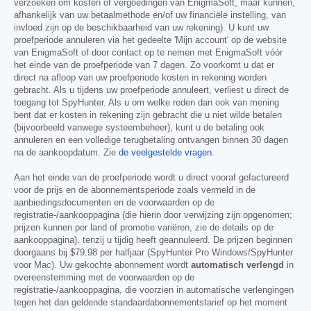
verzoeken om kosten of vergoedingen van EnigmaSoft, maar kunnen,
afhankelijk van uw betaalmethode en/of uw financiële instelling, van
invloed zijn op de beschikbaarheid van uw rekening). U kunt uw
proefperiode annuleren via het gedeelte 'Mijn account' op de website
van EnigmaSoft of door contact op te nemen met EnigmaSoft vóór
het einde van de proefperiode van 7 dagen. Zo voorkomt u dat er
direct na afloop van uw proefperiode kosten in rekening worden
gebracht. Als u tijdens uw proefperiode annuleert, verliest u direct de
toegang tot SpyHunter. Als u om welke reden dan ook van mening
bent dat er kosten in rekening zijn gebracht die u niet wilde betalen
(bijvoorbeeld vanwege systeembeheer), kunt u de betaling ook
annuleren en een volledige terugbetaling ontvangen binnen 30 dagen
na de aankoopdatum. Zie
de veelgestelde vragen
.
Aan het einde van de proefperiode wordt u direct vooraf gefactureerd
voor de prijs en de abonnementsperiode zoals vermeld in de
aanbiedingsdocumenten en de voorwaarden op de
registratie-/aankooppagina (die hierin door verwijzing zijn opgenomen;
prijzen kunnen per land of promotie variëren, zie de details op de
aankooppagina), tenzij u tijdig heeft geannuleerd. De prijzen beginnen
doorgaans bij
$79.98
per halfjaar (SpyHunter Pro Windows/SpyHunter
voor Mac). Uw gekochte abonnement wordt
automatisch verlengd
in
overeenstemming met de voorwaarden op de
registratie-/aankooppagina, die voorzien in automatische verlengingen
tegen het dan geldende standaardabonnementstarief op het moment