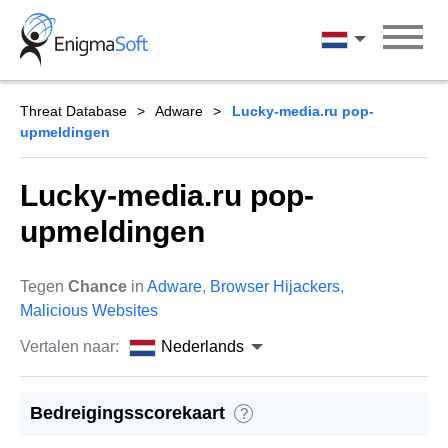
Skip
to
Nederlands
content
Threat Database
Adware
Lucky-media.ru pop-
upmeldingen
Lucky-media.ru pop-
upmeldingen
Tegen
Chance
in
Adware
,
Browser Hijackers
,
Malicious Websites
Vertalen naar:
Nederlands
Bedreigingsscorekaart
?