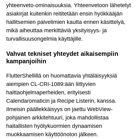
yhteenveto-ominaisuuksia. Yhteenvetoon lähetetyt
asiakirjat kuitenkin reititetään ensin hyökkääjän
hallitsemien palvelimien kautta ennen käsittelyä,
mikä aiheuttaa merkittäviä yksityisyys- ja
turvallisuusongelmia käyttäjille.
Vahvat tekniset yhteydet aikaisempiin
kampanjoihin
FlutterShellillä on huomattavia yhtäläisyyksiä
aiempien CL-CRI-1089:ään liittyvien
haittaohjelmaperheiden, erityisesti
Calendaromaticin ja Recipe Listerin, kanssa.
Ilmeisin päällekkäisyys on jaettu WebView-
pohjainen arkkitehtuuri, joka mahdollistaa
haitallisten hyötykuormien dynaamisen
muokkaamisen käyttöönoton jälkeen.