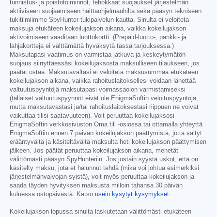
tunnistus- ja poistotoiminnot, tehokkaat suojaukset järjestelmän
aktiiviseen suojaamiseen haittaohjelmauhilta sekä pääsyn tekniseen
tukitiimiimme SpyHunter-tukipalvelun kautta. Sinulta ei veloiteta
maksuja etukäteen kokeilujakson aikana, vaikka kokeilujakson
aktivoimiseen vaaditaan luottokortti. (Prepaid-luotto-, pankki- ja
lahjakortteja ei välttämättä hyväksytä tässä tarjouksessa.)
Maksutapasi vaatimus on varmistaa jatkuva ja keskeytymätön
suojaus siirryttäessäsi kokeilujaksosta maksulliseen tilaukseen, jos
päätät ostaa. Maksutavaltasi ei veloiteta maksusummaa etukäteen
kokeilujakson aikana, vaikka rahoituslaitoksellesi voidaan lähettää
valtuutuspyyntöjä maksutapasi voimassaolon varmistamiseksi
(tällaiset valtuutuspyynnöt eivät ole EnigmaSoftin veloituspyyntöjä,
mutta maksutavastasi ja/tai rahoituslaitoksestasi riippuen ne voivat
vaikuttaa tilisi saatavuuteen). Voit peruuttaa kokeilujaksosi
EnigmaSoftin verkkosivuston Oma tili -osiossa tai ottamalla yhteyttä
EnigmaSoftiin ennen 7 päivän kokeilujakson päättymistä, jotta vältyt
erääntyvältä ja käsiteltävältä maksulta heti kokeilujakson päättymisen
jälkeen. Jos päätät peruuttaa kokeilujakson aikana, menetät
välittömästi pääsyn SpyHunteriin. Jos jostain syystä uskot, että on
käsitelty maksu, jota et halunnut tehdä (mikä voi johtua esimerkiksi
järjestelmänvalvojan syistä), voit myös peruuttaa kokeilujakson ja
saada täyden hyvityksen maksusta milloin tahansa 30 päivän
kuluessa ostopäivästä. Katso
usein kysytyt kysymykset
.
Kokeilujakson lopussa sinulta laskutetaan välittömästi etukäteen