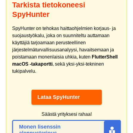
Tarkista tietokoneesi
SpyHunter
SpyHunter on tehokas haittaohjelmien korjaus- ja
suojaustyökalu, joka on suunniteltu auttamaan
käyttäjiä tarjoamaan perusteellinen
järjestelmäturvallisuusanalyysi, havaitsemaan ja
poistamaan monenlaisia uhkia, kuten
FlutterShell
macOS -takaportti
, sekä yksi-yksi-tekninen
tukipalvelu.
Lataa SpyHunter
Säästä yrityksesi rahaa!
Monen lisenssin
alennustarjous