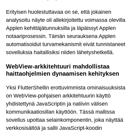
Erityisen huolestuttavaa on se, että jokainen
analysoitu näyte oli allekirjoitettu voimassa olevilla
Applen kehittäjätunnuksilla ja läpäissyt Applen
notaariprosessin. Tämän seurauksena Applen
automatisoidut turvamekanismit eivät tunnistaneet
sovelluksia haitallisiksi niiden lähetyshetkellä.
WebView-arkkitehtuuri mahdollistaa
haittaohjelmien dynaamisen kehityksen
Yksi FlutterShellin erottuvimmista ominaisuuksista
on WebView-pohjaisen arkkitehtuurin käyttö
yhdistettynä JavaScriptin ja natiivin välisen
kommunikaatiosillan käyttöön. Tässä mallissa
sovellus upottaa selainkomponentin, joka näyttää
verkkosisältöä ja sallii JavaScript-koodin