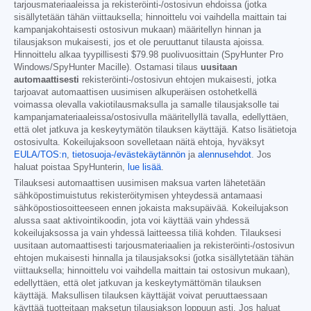
tarjousmateriaaleissa ja rekisteröinti-/ostosivun ehdoissa (jotka
sisällytetään tähän viittauksella; hinnoittelu voi vaihdella maittain tai
kampanjakohtaisesti ostosivun mukaan) määritellyn hinnan ja
tilausjakson mukaisesti, jos et ole peruuttanut tilausta ajoissa.
Hinnoittelu alkaa tyypillisesti
$79.98
puolivuosittain (SpyHunter Pro
Windows/SpyHunter Macille). Ostamasi tilaus
uusitaan
automaattisesti
rekisteröinti-/ostosivun ehtojen mukaisesti, jotka
tarjoavat automaattisen uusimisen alkuperäisen ostohetkellä
voimassa olevalla vakiotilausmaksulla ja samalle tilausjaksolle tai
kampanjamateriaaleissa/ostosivulla määritellyllä tavalla, edellyttäen,
että olet jatkuva ja keskeytymätön tilauksen käyttäjä. Katso lisätietoja
ostosivulta. Kokeilujaksoon sovelletaan näitä ehtoja, hyväksyt
EULA/TOS:n
,
tietosuoja-/evästekäytännön
ja
alennusehdot
. Jos
haluat poistaa SpyHunterin,
lue lisää
.
Tilauksesi automaattisen uusimisen maksua varten lähetetään
sähköpostimuistutus rekisteröitymisen yhteydessä antamaasi
sähköpostiosoitteeseen ennen jokaista maksupäivää. Kokeilujakson
alussa saat aktivointikoodin, jota voi käyttää vain yhdessä
kokeilujaksossa ja vain yhdessä laitteessa tiliä kohden. Tilauksesi
uusitaan automaattisesti tarjousmateriaalien ja rekisteröinti-/ostosivun
ehtojen mukaisesti hinnalla ja tilausjaksoksi (jotka sisällytetään tähän
viittauksella; hinnoittelu voi vaihdella maittain tai ostosivun mukaan),
edellyttäen, että olet jatkuvan ja keskeytymättömän tilauksen
käyttäjä. Maksullisen tilauksen käyttäjät voivat peruuttaessaan
käyttää tuotteitaan maksetun tilausjakson loppuun asti. Jos haluat