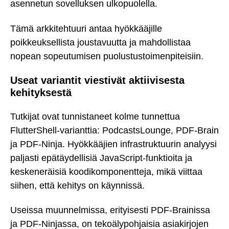
asennetun sovelluksen ulkopuolella.
Tämä arkkitehtuuri antaa hyökkääjille
poikkeuksellista joustavuutta ja mahdollistaa
nopean sopeutumisen puolustustoimenpiteisiin.
Useat variantit viestivät aktiivisesta
kehityksestä
Tutkijat ovat tunnistaneet kolme tunnettua
FlutterShell-varianttia: PodcastsLounge, PDF-Brain
ja PDF-Ninja. Hyökkääjien infrastruktuurin analyysi
paljasti epätäydellisiä JavaScript-funktioita ja
keskeneräisiä koodikomponentteja, mikä viittaa
siihen, että kehitys on käynnissä.
Useissa muunnelmissa, erityisesti PDF-Brainissa
ja PDF-Ninjassa, on tekoälypohjaisia asiakirjojen