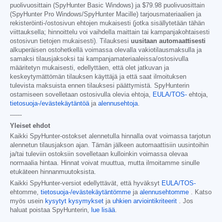
puolivuosittain (SpyHunter Basic Windows) ja
$79.98
puolivuosittain
(SpyHunter Pro Windows/SpyHunter Macille) tarjousmateriaalien ja
rekisteröinti-/ostosivun ehtojen mukaisesti (jotka sisällytetään tähän
viittauksella; hinnoittelu voi vaihdella maittain tai kampanjakohtaisesti
ostosivun tietojen mukaisesti). Tilauksesi
uusitaan automaattisesti
alkuperäisen ostohetkellä voimassa olevalla vakiotilausmaksulla ja
samaksi tilausjaksoksi tai kampanjamateriaaleissa/ostosivulla
määritetyn mukaisesti, edellyttäen, että olet jatkuvan ja
keskeytymättömän tilauksen käyttäjä ja että saat ilmoituksen
tulevista maksuista ennen tilauksesi päättymistä. SpyHunterin
ostamiseen sovelletaan ostosivulla olevia ehtoja,
EULA/TOS-
ehtoja,
tietosuoja-/evästekäytäntöä
ja
alennusehtoja
.
------
Yleiset ehdot
Kaikki SpyHunter-ostokset alennetulla hinnalla ovat voimassa tarjotun
alennetun tilausjakson ajan. Tämän jälkeen automaattisiin uusintoihin
ja/tai tuleviin ostoksiin sovelletaan kulloinkin voimassa olevaa
normaalia hintaa. Hinnat voivat muuttua, mutta ilmoitamme sinulle
etukäteen hinnanmuutoksista.
Kaikki SpyHunter-versiot edellyttävät, että hyväksyt
EULA/TOS-
ehtomme,
tietosuoja-/evästekäytäntömme
ja
alennusehtomme
. Katso
myös usein
kysytyt kysymykset
ja
uhkien arviointikriteerit
. Jos
haluat poistaa SpyHunterin,
lue lisää
.