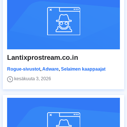
Lantixprostream.co.in
Rogue-sivustot
,
Adware
,
Selaimen kaappaajat
kesäkuuta 3, 2026