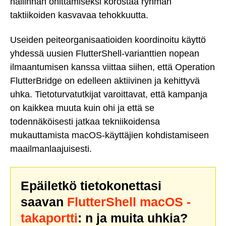
hallinnan ohittamiseksi korostaa ryhmän
taktiikoiden kasvavaa tehokkuutta.
Useiden peiteorganisaatioiden koordinoitu käyttö
yhdessä uusien FlutterShell-varianttien nopean
ilmaantumisen kanssa viittaa siihen, että Operation
FlutterBridge on edelleen aktiivinen ja kehittyvä
uhka. Tietoturvatutkijat varoittavat, että kampanja
on kaikkea muuta kuin ohi ja että se
todennäköisesti jatkaa tekniikoidensa
mukauttamista macOS-käyttäjien kohdistamiseen
maailmanlaajuisesti.
Epäiletkö tietokonettasi
saavan
FlutterShell macOS -
takaportti
: n ja muita uhkia?