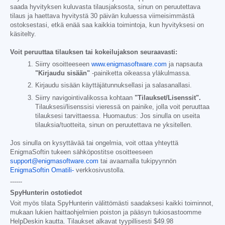
saada hyvityksen kuluvasta tilausjaksosta, sinun on peruutettava
tilaus ja haettava hyvitystä 30 päivän kuluessa viimeisimmästä
ostoksestasi, etkä enää saa kaikkia toimintoja, kun hyvityksesi on
käsitelty.
Voit peruuttaa tilauksen tai kokeilujakson seuraavasti:
Siirry osoitteeseen
www.enigmasoftware.com
ja napsauta
"Kirjaudu sisään"
-painiketta oikeassa yläkulmassa.
Kirjaudu sisään käyttäjätunnuksellasi ja salasanallasi.
Siirry navigointivalikossa kohtaan
"Tilaukset/Lisenssit".
Tilauksesi/lisenssisi vieressä on painike, jolla voit peruuttaa
tilauksesi tarvittaessa. Huomautus: Jos sinulla on useita
tilauksia/tuotteita, sinun on peruutettava ne yksitellen.
Jos sinulla on kysyttävää tai ongelmia, voit ottaa yhteyttä
EnigmaSoftin tukeen sähköpostitse osoitteeseen
support@enigmasoftware.com
tai avaamalla tukipyynnön
EnigmaSoftin Omatili-
verkkosivustolla.
------
SpyHunterin ostotiedot
Voit myös tilata SpyHunterin välittömästi saadaksesi kaikki toiminnot,
mukaan lukien haittaohjelmien poiston ja pääsyn tukiosastoomme
HelpDeskin kautta. Tilaukset alkavat tyypillisesti
$49.98