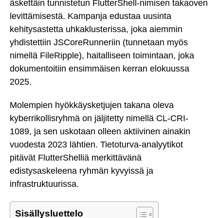
äskettäin tunnistetun FlutterShell-nimisen takaoven
levittämisestä. Kampanja edustaa uusinta
kehitysastetta uhkaklusterissa, joka aiemmin
yhdistettiin JSCoreRunneriin (tunnetaan myös
nimellä FileRipple), haitalliseen toimintaan, joka
dokumentoitiin ensimmäisen kerran elokuussa
2025.
Molempien hyökkäysketjujen takana oleva
kyberrikollisryhmä on jäljitetty nimellä CL-CRI-
1089, ja sen uskotaan olleen aktiivinen ainakin
vuodesta 2023 lähtien. Tietoturva-analyytikot
pitävät FlutterShelliä merkittävänä
edistysaskeleena ryhmän kyvyissä ja
infrastruktuurissa.
Sisällysluettelo