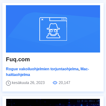
Fuq.com
Rogue vakoiluohjelmien torjuntaohjelma
,
Mac-
haittaohjelma
kesäkuuta 26, 2023
20,147