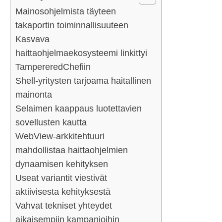
Mainosohjelmista täyteen
takaportin toiminnallisuuteen
Kasvava
haittaohjelmaekosysteemi linkittyi
TampereredChefiin
Shell-yritysten tarjoama haitallinen
mainonta
Selaimen kaappaus luotettavien
sovellusten kautta
WebView-arkkitehtuuri
mahdollistaa haittaohjelmien
dynaamisen kehityksen
Useat variantit viestivät
aktiivisesta kehityksestä
Vahvat tekniset yhteydet
aikaisempiin kampanjoihin