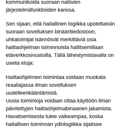
kommunikoida suoraan natiivien
järjestelmäfunktioiden kanssa.
Sen sijaan, että haitallinen logiikka upotettaisiin
suoraan sovelluksen binääritiedostoon,
uhkatoimijat isännöivät merkittäviä osia
haittaohjelman toiminnoista hallitsemillaan
etäverkkosivustoilla. Tällä lähestymistavalla on
useita etuja:
Haittaohjelmien toimintaa voidaan muokata
reaaliajassa ilman sovelluksen
uudelleenkääntämistä.
Uusia toimintoja voidaan ottaa käyttöön ilman
päivitettyjen haittaohjelmabinaarien jakamista.
Havaitsemisesta tulee vaikeampaa, koska
haitallisen toiminnan ydinlogiikka sijaitsee