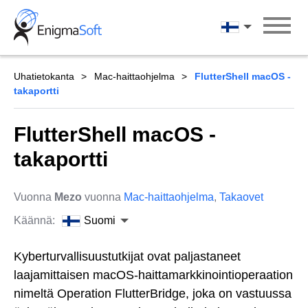
Skip
to
Suomi
content
Uhatietokanta
Mac-haittaohjelma
FlutterShell macOS -
takaportti
FlutterShell macOS -
takaportti
Vuonna
Mezo
vuonna
Mac-haittaohjelma
,
Takaovet
Käännä:
Suomi
Kyberturvallisuustutkijat ovat paljastaneet
laajamittaisen macOS-haittamarkkinointioperaation
nimeltä Operation FlutterBridge, joka on vastuussa