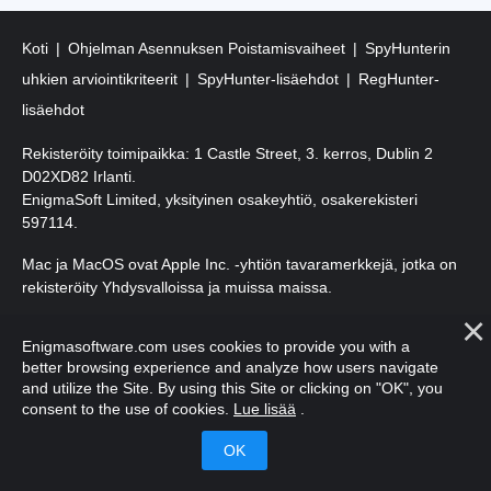
Koti
Ohjelman Asennuksen Poistamisvaiheet
SpyHunterin
uhkien arviointikriteerit
SpyHunter-lisäehdot
RegHunter-
lisäehdot
Rekisteröity toimipaikka: 1 Castle Street, 3. kerros, Dublin 2
D02XD82 Irlanti.
EnigmaSoft Limited, yksityinen osakeyhtiö, osakerekisteri
597114.
Mac ja MacOS ovat Apple Inc. -yhtiön tavaramerkkejä, jotka on
rekisteröity Yhdysvalloissa ja muissa maissa.
Tekijänoikeudet 2016-
2026
. EnigmaSoft Ltd. Kaikki oikeudet
Enigmasoftware.com uses cookies to provide you with a
pidätetään.
better browsing experience and analyze how users navigate
and utilize the Site. By using this Site or clicking on "OK", you
consent to the use of cookies.
Lue lisää
.