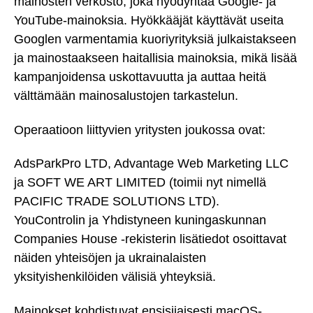
mainosten verkosto, joka hyödyntää Google- ja
YouTube-mainoksia. Hyökkääjät käyttävät useita
Googlen varmentamia kuoriyrityksiä julkaistakseen
ja mainostaakseen haitallisia mainoksia, mikä lisää
kampanjoidensa uskottavuutta ja auttaa heitä
välttämään mainosalustojen tarkastelun.
Operaatioon liittyvien yritysten joukossa ovat:
AdsParkPro LTD, Advantage Web Marketing LLC
ja SOFT WE ART LIMITED (toimii nyt nimellä
PACIFIC TRADE SOLUTIONS LTD).
YouControlin ja Yhdistyneen kuningaskunnan
Companies House -rekisterin lisätiedot osoittavat
näiden yhteisöjen ja ukrainalaisten
yksityishenkilöiden välisiä yhteyksiä.
Mainokset kohdistuvat ensisijaisesti macOS-