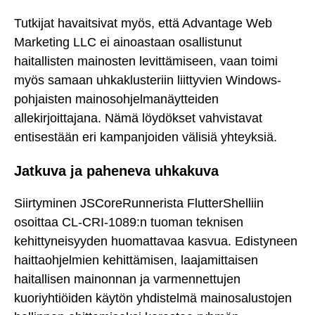
Tutkijat havaitsivat myös, että Advantage Web
Marketing LLC ei ainoastaan osallistunut
haitallisten mainosten levittämiseen, vaan toimi
myös samaan uhkaklusteriin liittyvien Windows-
pohjaisten mainosohjelmanäytteiden
allekirjoittajana. Nämä löydökset vahvistavat
entisestään eri kampanjoiden välisiä yhteyksiä.
Jatkuva ja paheneva uhkakuva
Siirtyminen JSCoreRunnerista FlutterShelliin
osoittaa CL-CRI-1089:n tuoman teknisen
kehittyneisyyden huomattavaa kasvua. Edistyneen
haittaohjelmien kehittämisen, laajamittaisen
haitallisen mainonnan ja varmennettujen
kuoriyhtiöiden käytön yhdistelmä mainosalustojen