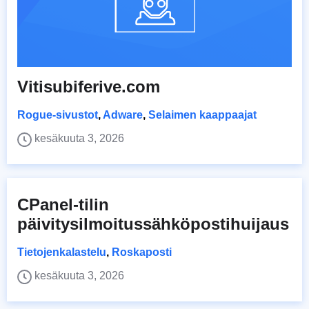
Vitisubiferive.com
Rogue-sivustot
,
Adware
,
Selaimen kaappaajat
kesäkuuta 3, 2026
CPanel-tilin
päivitysilmoitussähköpostihuijaus
Tietojenkalastelu
,
Roskaposti
kesäkuuta 3, 2026