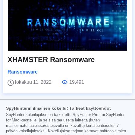
XHAMSTER Ransomware
Ransomware
lokakuu 11, 2022
19,491
SpyHunterin ilmainen kokeilu: Tärkeät käyttöehdot
SpyHunter-kokeilujakso on tarkoitettu SpyHunter Pro- tai SpyHunter
for Mac -tuotteille, ja se sisältää useita laitteita (kuten
mainosmateriaaleissa/ostosivulla on kuvattu) kertaluonteiseksi 7
päivän kokeilujaksoksi. Kokeilujakso tarjoaa kattavat haittaohjelmien