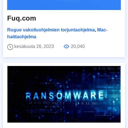
Fuq.com
Rogue vakoiluohjelmien torjuntaohjelma
,
Mac-
haittaohjelma
kesäkuuta 26, 2023
20,040