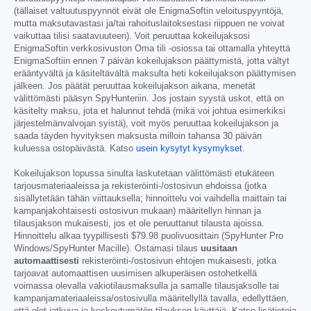
(tällaiset valtuutuspyynnöt eivät ole EnigmaSoftin veloituspyyntöjä,
mutta maksutavastasi ja/tai rahoituslaitoksestasi riippuen ne voivat
vaikuttaa tilisi saatavuuteen). Voit peruuttaa kokeilujaksosi
EnigmaSoftin verkkosivuston Oma tili -osiossa tai ottamalla yhteyttä
EnigmaSoftiin ennen 7 päivän kokeilujakson päättymistä, jotta vältyt
erääntyvältä ja käsiteltävältä maksulta heti kokeilujakson päättymisen
jälkeen. Jos päätät peruuttaa kokeilujakson aikana, menetät
välittömästi pääsyn SpyHunteriin. Jos jostain syystä uskot, että on
käsitelty maksu, jota et halunnut tehdä (mikä voi johtua esimerkiksi
järjestelmänvalvojan syistä), voit myös peruuttaa kokeilujakson ja
saada täyden hyvityksen maksusta milloin tahansa 30 päivän
kuluessa ostopäivästä. Katso
usein kysytyt kysymykset
.
Kokeilujakson lopussa sinulta laskutetaan välittömästi etukäteen
tarjousmateriaaleissa ja rekisteröinti-/ostosivun ehdoissa (jotka
sisällytetään tähän viittauksella; hinnoittelu voi vaihdella maittain tai
kampanjakohtaisesti ostosivun mukaan) määritellyn hinnan ja
tilausjakson mukaisesti, jos et ole peruuttanut tilausta ajoissa.
Hinnoittelu alkaa tyypillisesti
$79.98
puolivuosittain (SpyHunter Pro
Windows/SpyHunter Macille). Ostamasi tilaus
uusitaan
automaattisesti
rekisteröinti-/ostosivun ehtojen mukaisesti, jotka
tarjoavat automaattisen uusimisen alkuperäisen ostohetkellä
voimassa olevalla vakiotilausmaksulla ja samalle tilausjaksolle tai
kampanjamateriaaleissa/ostosivulla määritellyllä tavalla, edellyttäen,