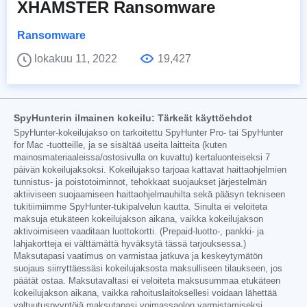
XHAMSTER Ransomware
Ransomware
lokakuu 11, 2022
19,427
SpyHunterin ilmainen kokeilu: Tärkeät käyttöehdot
SpyHunter-kokeilujakso on tarkoitettu SpyHunter Pro- tai SpyHunter
for Mac -tuotteille, ja se sisältää useita laitteita (kuten
mainosmateriaaleissa/ostosivulla on kuvattu) kertaluonteiseksi 7
päivän kokeilujaksoksi. Kokeilujakso tarjoaa kattavat haittaohjelmien
tunnistus- ja poistotoiminnot, tehokkaat suojaukset järjestelmän
aktiiviseen suojaamiseen haittaohjelmauhilta sekä pääsyn tekniseen
tukitiimiimme SpyHunter-tukipalvelun kautta. Sinulta ei veloiteta
maksuja etukäteen kokeilujakson aikana, vaikka kokeilujakson
aktivoimiseen vaaditaan luottokortti. (Prepaid-luotto-, pankki- ja
lahjakortteja ei välttämättä hyväksytä tässä tarjouksessa.)
Maksutapasi vaatimus on varmistaa jatkuva ja keskeytymätön
suojaus siirryttäessäsi kokeilujaksosta maksulliseen tilaukseen, jos
päätät ostaa. Maksutavaltasi ei veloiteta maksusummaa etukäteen
kokeilujakson aikana, vaikka rahoituslaitoksellesi voidaan lähettää
valtuutuspyyntöjä maksutapasi voimassaolon varmistamiseksi