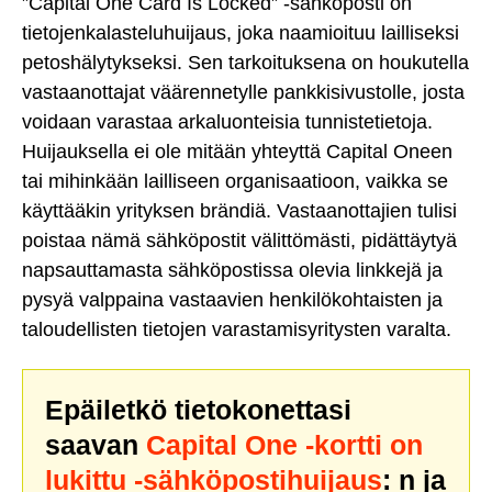
”Capital One Card Is Locked” -sähköposti on
tietojenkalasteluhuijaus, joka naamioituu lailliseksi
petoshälytykseksi. Sen tarkoituksena on houkutella
vastaanottajat väärennetylle pankkisivustolle, josta
voidaan varastaa arkaluonteisia tunnistetietoja.
Huijauksella ei ole mitään yhteyttä Capital Oneen
tai mihinkään lailliseen organisaatioon, vaikka se
käyttääkin yrityksen brändiä. Vastaanottajien tulisi
poistaa nämä sähköpostit välittömästi, pidättäytyä
napsauttamasta sähköpostissa olevia linkkejä ja
pysyä valppaina vastaavien henkilökohtaisten ja
taloudellisten tietojen varastamisyritysten varalta.
Epäiletkö tietokonettasi
saavan
Capital One -kortti on
lukittu -sähköpostihuijaus
: n ja