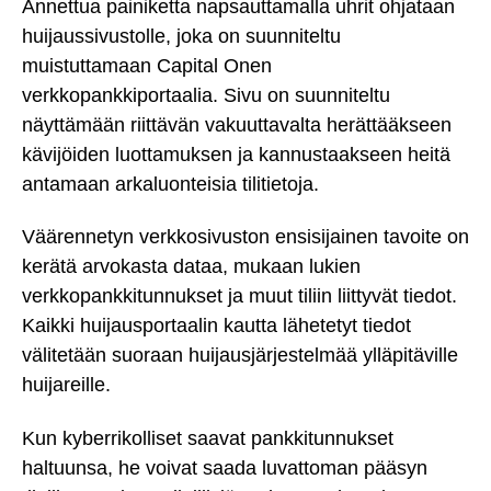
Annettua painiketta napsauttamalla uhrit ohjataan
huijaussivustolle, joka on suunniteltu
muistuttamaan Capital Onen
verkkopankkiportaalia. Sivu on suunniteltu
näyttämään riittävän vakuuttavalta herättääkseen
kävijöiden luottamuksen ja kannustaakseen heitä
antamaan arkaluonteisia tilitietoja.
Väärennetyn verkkosivuston ensisijainen tavoite on
kerätä arvokasta dataa, mukaan lukien
verkkopankkitunnukset ja muut tiliin liittyvät tiedot.
Kaikki huijausportaalin kautta lähetetyt tiedot
välitetään suoraan huijausjärjestelmää ylläpitäville
huijareille.
Kun kyberrikolliset saavat pankkitunnukset
haltuunsa, he voivat saada luvattoman pääsyn