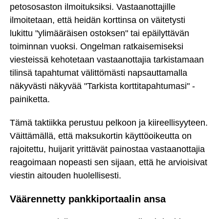
petososaston ilmoituksiksi. Vastaanottajille
ilmoitetaan, että heidän korttinsa on väitetysti
lukittu "ylimääräisen ostoksen" tai epäilyttävän
toiminnan vuoksi. Ongelman ratkaisemiseksi
viesteissä kehotetaan vastaanottajia tarkistamaan
tilinsä tapahtumat välittömästi napsauttamalla
näkyvästi näkyvää "Tarkista korttitapahtumasi" -
painiketta.
Tämä taktiikka perustuu pelkoon ja kiireellisyyteen.
Väittämällä, että maksukortin käyttöoikeutta on
rajoitettu, huijarit yrittävät painostaa vastaanottajia
reagoimaan nopeasti sen sijaan, että he arvioisivat
viestin aitouden huolellisesti.
Väärennetty pankkiportaalin ansa