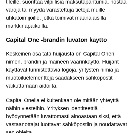
tileille, suorittaa vilpillisiä maksutapahtumia, nostaa
varoja tai myydä varastettuja tietoja muille
uhkatoimijoille, jotka toimivat maanalaisilla
markkinapaikoilla.
Capital One -brändin luvaton käyttö
Keskeinen osa tätä huijausta on Capital Onen
nimen, brändin ja maineen väärinkäyttö. Huijarit
käyttävät tunnistettavia logoja, yritysten nimiä ja
muotoiluelementtejä saadakseen sähköpostit
vaikuttamaan aidoilta.
Capital Onella ei kuitenkaan ole mitään yhteyttä
näihin viesteihin. Yrityksen identiteettiä
hyödynnetään luvattomasti ainoastaan siksi, että
vastaanottajat luottavat sähköpostiin ja noudattavat
sen ohjeita.