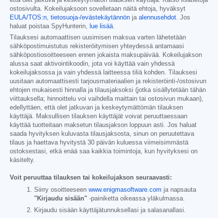
että olet jatkuva ja keskeytymätön tilauksen käyttäjä. Katso lisätietoja
ostosivulta. Kokeilujaksoon sovelletaan näitä ehtoja, hyväksyt
EULA/TOS:n
,
tietosuoja-/evästekäytännön
ja
alennusehdot
. Jos
haluat poistaa SpyHunterin,
lue lisää
.
Tilauksesi automaattisen uusimisen maksua varten lähetetään
sähköpostimuistutus rekisteröitymisen yhteydessä antamaasi
sähköpostiosoitteeseen ennen jokaista maksupäivää. Kokeilujakson
alussa saat aktivointikoodin, jota voi käyttää vain yhdessä
kokeilujaksossa ja vain yhdessä laitteessa tiliä kohden. Tilauksesi
uusitaan automaattisesti tarjousmateriaalien ja rekisteröinti-/ostosivun
ehtojen mukaisesti hinnalla ja tilausjaksoksi (jotka sisällytetään tähän
viittauksella; hinnoittelu voi vaihdella maittain tai ostosivun mukaan),
edellyttäen, että olet jatkuvan ja keskeytymättömän tilauksen
käyttäjä. Maksullisen tilauksen käyttäjät voivat peruuttaessaan
käyttää tuotteitaan maksetun tilausjakson loppuun asti. Jos haluat
saada hyvityksen kuluvasta tilausjaksosta, sinun on peruutettava
tilaus ja haettava hyvitystä 30 päivän kuluessa viimeisimmästä
ostoksestasi, etkä enää saa kaikkia toimintoja, kun hyvityksesi on
käsitelty.
Voit peruuttaa tilauksen tai kokeilujakson seuraavasti:
Siirry osoitteeseen
www.enigmasoftware.com
ja napsauta
"Kirjaudu sisään"
-painiketta oikeassa yläkulmassa.
Kirjaudu sisään käyttäjätunnuksellasi ja salasanallasi.