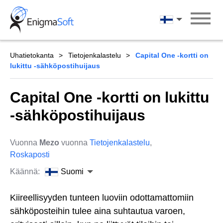
Skip
to
Suomi
content
Uhatietokanta
Tietojenkalastelu
Capital One -kortti on
lukittu -sähköpostihuijaus
Capital One -kortti on lukittu
-sähköpostihuijaus
Vuonna
Mezo
vuonna
Tietojenkalastelu
,
Roskaposti
Käännä:
Suomi
Kiireellisyyden tunteen luoviin odottamattomiin
sähköposteihin tulee aina suhtautua varoen,