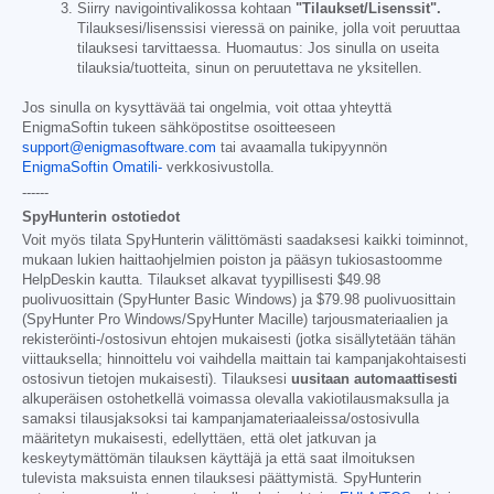
Siirry navigointivalikossa kohtaan
"Tilaukset/Lisenssit".
Tilauksesi/lisenssisi vieressä on painike, jolla voit peruuttaa
tilauksesi tarvittaessa. Huomautus: Jos sinulla on useita
tilauksia/tuotteita, sinun on peruutettava ne yksitellen.
Jos sinulla on kysyttävää tai ongelmia, voit ottaa yhteyttä
EnigmaSoftin tukeen sähköpostitse osoitteeseen
support@enigmasoftware.com
tai avaamalla tukipyynnön
EnigmaSoftin Omatili-
verkkosivustolla.
------
SpyHunterin ostotiedot
Voit myös tilata SpyHunterin välittömästi saadaksesi kaikki toiminnot,
mukaan lukien haittaohjelmien poiston ja pääsyn tukiosastoomme
HelpDeskin kautta. Tilaukset alkavat tyypillisesti
$49.98
puolivuosittain (SpyHunter Basic Windows) ja
$79.98
puolivuosittain
(SpyHunter Pro Windows/SpyHunter Macille) tarjousmateriaalien ja
rekisteröinti-/ostosivun ehtojen mukaisesti (jotka sisällytetään tähän
viittauksella; hinnoittelu voi vaihdella maittain tai kampanjakohtaisesti
ostosivun tietojen mukaisesti). Tilauksesi
uusitaan automaattisesti
alkuperäisen ostohetkellä voimassa olevalla vakiotilausmaksulla ja
samaksi tilausjaksoksi tai kampanjamateriaaleissa/ostosivulla
määritetyn mukaisesti, edellyttäen, että olet jatkuvan ja
keskeytymättömän tilauksen käyttäjä ja että saat ilmoituksen
tulevista maksuista ennen tilauksesi päättymistä. SpyHunterin