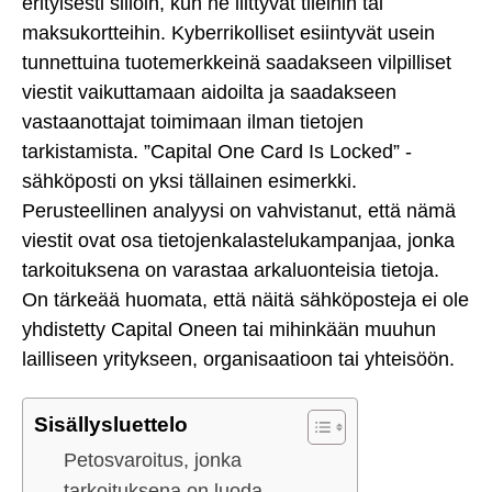
erityisesti silloin, kun ne liittyvät tileihin tai
maksukortteihin. Kyberrikolliset esiintyvät usein
tunnettuina tuotemerkkeinä saadakseen vilpilliset
viestit vaikuttamaan aidoilta ja saadakseen
vastaanottajat toimimaan ilman tietojen
tarkistamista. ”Capital One Card Is Locked” -
sähköposti on yksi tällainen esimerkki.
Perusteellinen analyysi on vahvistanut, että nämä
viestit ovat osa tietojenkalastelukampanjaa, jonka
tarkoituksena on varastaa arkaluonteisia tietoja.
On tärkeää huomata, että näitä sähköposteja ei ole
yhdistetty Capital Oneen tai mihinkään muuhun
lailliseen yritykseen, organisaatioon tai yhteisöön.
Sisällysluettelo
Petosvaroitus, jonka
tarkoituksena on luoda