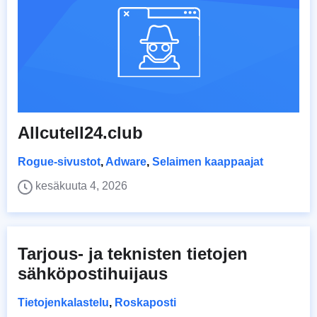
Allcutell24.club
Rogue-sivustot
,
Adware
,
Selaimen kaappaajat
kesäkuuta 4, 2026
Tarjous- ja teknisten tietojen
sähköpostihuijaus
Tietojenkalastelu
,
Roskaposti