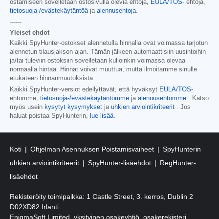
ostamiseen sovelletaan ostosivulla olevia ehtoja,
EULA/TOS-
ehtoja,
tietosuoja-/evästekäytäntöä
ja
alennusehtoja
.
------
Yleiset ehdot
Kaikki SpyHunter-ostokset alennetulla hinnalla ovat voimassa tarjotun
alennetun tilausjakson ajan. Tämän jälkeen automaattisiin uusintoihin
ja/tai tuleviin ostoksiin sovelletaan kulloinkin voimassa olevaa
normaalia hintaa. Hinnat voivat muuttua, mutta ilmoitamme sinulle
etukäteen hinnanmuutoksista.
Kaikki SpyHunter-versiot edellyttävät, että hyväksyt
EULA/TOS-
ehtomme,
tietosuoja-/evästekäytäntömme
ja
alennusehtomme
. Katso
myös usein
kysytyt kysymykset
ja
uhkien arviointikriteerit
. Jos
haluat poistaa SpyHunterin,
lue lisää
.
Koti
Ohjelman Asennuksen Poistamisvaiheet
SpyHunterin
uhkien arviointikriteerit
SpyHunter-lisäehdot
RegHunter-
lisäehdot
Rekisteröity toimipaikka: 1 Castle Street, 3. kerros, Dublin 2
D02XD82 Irlanti.
EnigmaSoft Limited, yksityinen osakeyhtiö, osakerekisteri