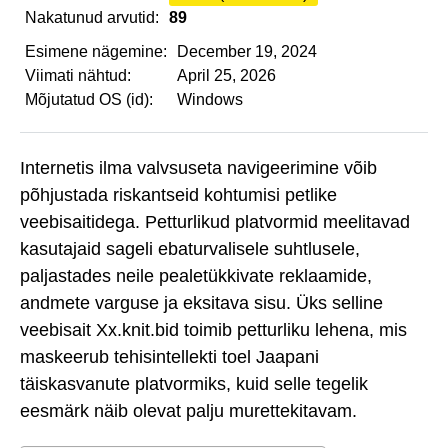
Nakatunud arvutid:
89
Esimene nägemine:
December 19, 2024
Viimati nähtud:
April 25, 2026
Mõjutatud OS (id):
Windows
Internetis ilma valvsuseta navigeerimine võib
põhjustada riskantseid kohtumisi petlike
veebisaitidega. Petturlikud platvormid meelitavad
kasutajaid sageli ebaturvalisele suhtlusele,
paljastades neile pealetükkivate reklaamide,
andmete varguse ja eksitava sisu. Üks selline
veebisait Xx.knit.bid toimib petturliku lehena, mis
maskeerub tehisintellekti toel Jaapani
täiskasvanute platvormiks, kuid selle tegelik
eesmärk näib olevat palju murettekitavam.