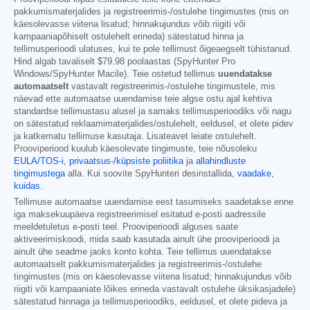
pakkumismaterjalides ja registreerimis-/ostulehe tingimustes (mis on
käesolevasse viitena lisatud; hinnakujundus võib riigiti või
kampaaniapõhiselt ostulehelt erineda) sätestatud hinna ja
tellimusperioodi ulatuses, kui te pole tellimust õigeaegselt tühistanud.
Hind algab tavaliselt
$79.98
poolaastas (SpyHunter Pro
Windows/SpyHunter Macile). Teie ostetud tellimus
uuendatakse
automaatselt
vastavalt registreerimis-/ostulehe tingimustele, mis
näevad ette automaatse uuendamise teie algse ostu ajal kehtiva
standardse tellimustasu alusel ja samaks tellimusperioodiks või nagu
on sätestatud reklaamimaterjalides/ostulehelt, eeldusel, et olete pidev
ja katkematu tellimuse kasutaja. Lisateavet leiate ostulehelt.
Prooviperiood kuulub käesolevate tingimuste, teie nõusoleku
EULA/TOS-i,
privaatsus-/küpsiste poliitika
ja
allahindluste
tingimustega
alla. Kui soovite SpyHunteri desinstallida,
vaadake,
kuidas
.
Tellimuse automaatse uuendamise eest tasumiseks saadetakse enne
iga maksekuupäeva registreerimisel esitatud e-posti aadressile
meeldetuletus e-posti teel. Prooviperioodi alguses saate
aktiveerimiskoodi, mida saab kasutada ainult ühe prooviperioodi ja
ainult ühe seadme jaoks konto kohta. Teie tellimus uuendatakse
automaatselt pakkumismaterjalides ja registreerimis-/ostulehe
tingimustes (mis on käesolevasse viitena lisatud; hinnakujundus võib
riigiti või kampaaniate lõikes erineda vastavalt ostulehe üksikasjadele)
sätestatud hinnaga ja tellimusperioodiks, eeldusel, et olete pideva ja