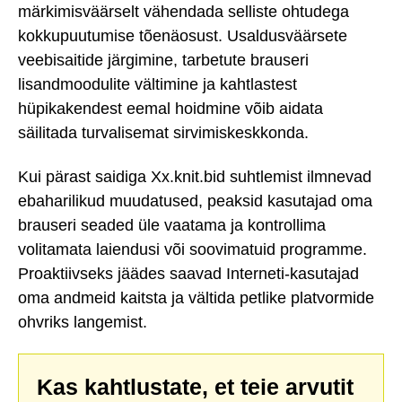
märkimisväärselt vähendada selliste ohtudega
kokkupuutumise tõenäosust. Usaldusväärsete
veebisaitide järgimine, tarbetute brauseri
lisandmoodulite vältimine ja kahtlastest
hüpikakendest eemal hoidmine võib aidata
säilitada turvalisemat sirvimiskeskkonda.
Kui pärast saidiga Xx.knit.bid suhtlemist ilmnevad
ebaharilikud muudatused, peaksid kasutajad oma
brauseri seaded üle vaatama ja kontrollima
volitamata laiendusi või soovimatuid programme.
Proaktiivseks jäädes saavad Interneti-kasutajad
oma andmeid kaitsta ja vältida petlike platvormide
ohvriks langemist.
Kas kahtlustate, et teie arvutit