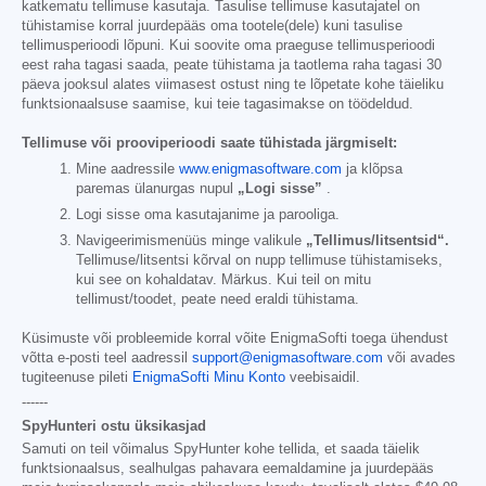
katkematu tellimuse kasutaja. Tasulise tellimuse kasutajatel on
tühistamise korral juurdepääs oma tootele(dele) kuni tasulise
tellimusperioodi lõpuni. Kui soovite oma praeguse tellimusperioodi
eest raha tagasi saada, peate tühistama ja taotlema raha tagasi 30
päeva jooksul alates viimasest ostust ning te lõpetate kohe täieliku
funktsionaalsuse saamise, kui teie tagasimakse on töödeldud.
Tellimuse või prooviperioodi saate tühistada järgmiselt:
Mine aadressile
www.enigmasoftware.com
ja klõpsa
paremas ülanurgas nupul
„Logi sisse”
.
Logi sisse oma kasutajanime ja parooliga.
Navigeerimismenüüs minge valikule
„Tellimus/litsentsid“.
Tellimuse/litsentsi kõrval on nupp tellimuse tühistamiseks,
kui see on kohaldatav. Märkus. Kui teil on mitu
tellimust/toodet, peate need eraldi tühistama.
Küsimuste või probleemide korral võite EnigmaSofti toega ühendust
võtta e-posti teel aadressil
support@enigmasoftware.com
või avades
tugiteenuse pileti
EnigmaSofti Minu Konto
veebisaidil.
------
SpyHunteri ostu üksikasjad
Samuti on teil võimalus SpyHunter kohe tellida, et saada täielik
funktsionaalsus, sealhulgas pahavara eemaldamine ja juurdepääs