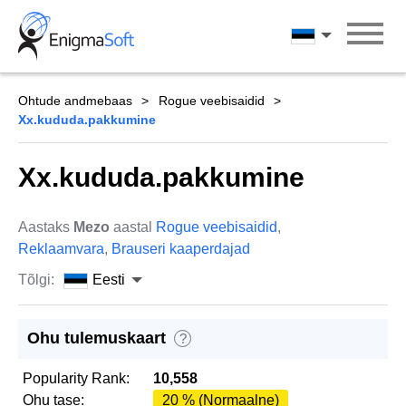
Skip
to
Eesti
content
Ohtude andmebaas
Rogue veebisaidid
Xx.kududa.pakkumine
Xx.kududa.pakkumine
Aastaks
Mezo
aastal
Rogue veebisaidid
,
Reklaamvara
,
Brauseri kaaperdajad
Tõlgi:
Eesti
Ohu tulemuskaart
?
Popularity Rank:
10,558
Ohu tase:
20 % (Normaalne)