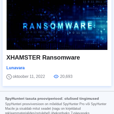
XHAMSTER Ransomware
Lunavara
oktoober 11, 2022
20,693
SpyHunteri tasuta prooviperiood: olulised tingimused
SpyHunteri prooviversioon on mõeldud SpyHunter Pro või SpyHunter
Macile ja sisaldab mitut seadet (nagu on kirjeldatud
reklaammaterjalides/ostulehel) ühekordseks 7-päevaseks