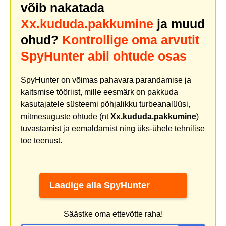
võib nakatada
Xx.kududa.pakkumine
ja muud
ohud?
Kontrollige oma arvutit
SpyHunter abil ohtude osas
SpyHunter on võimas pahavara parandamise ja
kaitsmise tööriist, mille eesmärk on pakkuda
kasutajatele süsteemi põhjalikku turbeanalüüsi,
mitmesuguste ohtude (nt
Xx.kududa.pakkumine
)
tuvastamist ja eemaldamist ning üks-ühele tehnilise
toe teenust.
Laadige alla SpyHunter
Säästke oma ettevõtte raha!