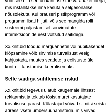
võib see olla seotud kahtlaste tarkvarapakettidega,
mis installitakse ilma kasutaja selgesõnalise
nõusolekuta. Kui brauseri pistikprogramm või
programm lisati hiljuti, võis see mängida rolli
süsteemi paljastamisel soovimatute
interaktsioonide eest võltsitud saitidega.
Xx.knit.bid loodud märguannetel või hüpikakendel
klõpsamine võib sirvimise turvalisust veelgi
kahjustada, muutes seadete ja eelistuste üle
kontrolli taastamise keerulisemaks.
Selle saidiga suhtlemise riskid
Xx.knit.bid tegevus ulatub kaugemale lihtsast
reklaamist ja tekitab tõsist muret kasutajate
turvalisuse pärast. Külastajad võivad silmitsi seista
agressiivsete ümbersuunamistega, mis viivad