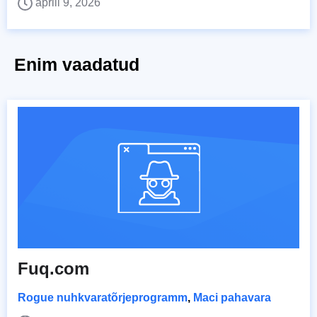
aprill 9, 2026
Enim vaadatud
Fuq.com
Rogue nuhkvaratõrjeprogramm
,
Maci pahavara