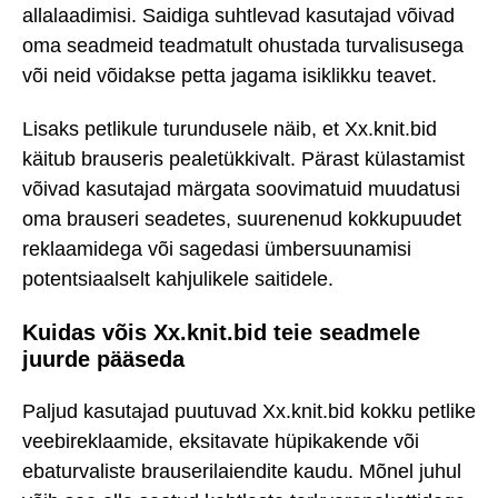
allalaadimisi. Saidiga suhtlevad kasutajad võivad
oma seadmeid teadmatult ohustada turvalisusega
või neid võidakse petta jagama isiklikku teavet.
Lisaks petlikule turundusele näib, et Xx.knit.bid
käitub brauseris pealetükkivalt. Pärast külastamist
võivad kasutajad märgata soovimatuid muudatusi
oma brauseri seadetes, suurenenud kokkupuudet
reklaamidega või sagedasi ümbersuunamisi
potentsiaalselt kahjulikele saitidele.
Kuidas võis Xx.knit.bid teie seadmele
juurde pääseda
Paljud kasutajad puutuvad Xx.knit.bid kokku petlike
veebireklaamide, eksitavate hüpikakende või
ebaturvaliste brauserilaiendite kaudu. Mõnel juhul