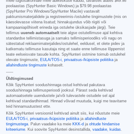
meie tugiosakonnale meie abikeskuse kaudu, tavaliselt alates
$49.98
poolaastas (SpyHunter Basic Windows) ja
$79.98
poolaastas
(SpyHunter Pro Windows/SpyHunter Macile) vastavalt
pakkumismaterjalidele ja registreerimis-/ostulehe tingimustele (mis on
käesolevasse viitena lisatud; hinnakujundus võib riigiti või
kampaaniapõhiselt erineda iga ostulehe üksikasjade järgi). Teie
tellimus
uueneb automaatselt
teie algse ostutellimuse ajal kehtiva
standardse tellimistasuga ja samaks tellimisperioodiks või nagu on
sätestatud reklaamimaterjalides/ostulehel, eeldusel, et olete pidev ja
katkematu tellimuse kasutaja ning et saate enne tellimuse lõppemist
teate eelseisvate tasude kohta. SpyHunteri ostmine toimub ostulehel
olevate tingimuste,
EULA/TOS-i
,
privaatsus-/küpsiste poliitika
ja
allahindluste tingimuste
kohaselt.
------
Üldtingimused
Kõik SpyHunteri soodushinnaga ostud kehtivad pakutava
soodushinnaga tellimusperioodi jooksul. Pärast seda kehtivad
automaatsetele uuendustele ja/või tulevastele ostudele sel ajal
kehtivad standardhinnad. Hinnad võivad muutuda, kuigi me teavitame
teid hinnamuutustest ette.
Kõik SpyHunteri versioonid kehtivad ainult siis, kui nõustute meie
EULA/TOS-i
,
privaatsus-/küpsiste poliitika
ja
allahindluste
tingimustega
. Palun vaadake ka meie
KKK-d
ja
ohtude hindamise
kriteeriume
. Kui soovite SpyHunteri desinstallida,
vaadake, kuidas
.