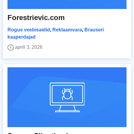
Forestrievic.com
Rogue veebisaidid
,
Reklaamvara
,
Brauseri
kaaperdajad
aprill 3, 2026