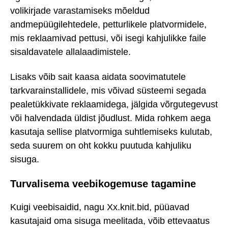
volikirjade varastamiseks mõeldud
andmepüügilehtedele, petturlikele platvormidele,
mis reklaamivad pettusi, või isegi kahjulikke faile
sisaldavatele allalaadimistele.
Lisaks võib sait kaasa aidata soovimatutele
tarkvarainstallidele, mis võivad süsteemi segada
pealetükkivate reklaamidega, jälgida võrgutegevust
või halvendada üldist jõudlust. Mida rohkem aega
kasutaja sellise platvormiga suhtlemiseks kulutab,
seda suurem on oht kokku puutuda kahjuliku
sisuga.
Turvalisema veebikogemuse tagamine
Kuigi veebisaidid, nagu Xx.knit.bid, püüavad
kasutajaid oma sisuga meelitada, võib ettevaatus