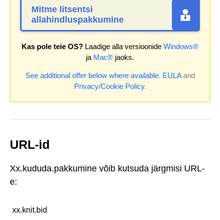
Mitme litsentsi
allahindluspakkumine
Kas pole teie OS?
Laadige alla versioonide
Windows®
ja
Mac®
jaoks.
See additional offer below where available.
EULA
and
Privacy/Cookie Policy
.
URL-id
Xx.kududa.pakkumine võib kutsuda järgmisi URL-
e:
xx.knit.bid