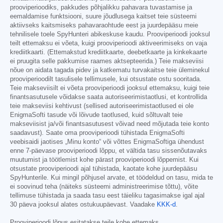
prooviperioodiks, pakkudes põhjalikku pahavara tuvastamise ja
eemaldamise funktsiooni, suure jõudlusega kaitset teie süsteemi
aktiivseks kaitsmiseks pahavaraohtude eest ja juurdepääsu meie
tehnilisele toele SpyHunteri abikeskuse kaudu. Prooviperioodi jooksul
teilt ettemaksu ei võeta, kuigi prooviperioodi aktiveerimiseks on vaja
krediitkaarti. (Ettemakstud krediitkaarte, deebetkaarte ja kinkekaarte
ei pruugita selle pakkumise raames aktsepteerida.) Teie makseviisi
nõue on aidata tagada pidev ja katkematu turvakaitse teie üleminekul
prooviperioodilt tasulisele tellimusele, kui otsustate ostu sooritada.
Teie makseviisilt ei võeta prooviperioodi jooksul ettemaksu, kuigi teie
finantsasutusele võidakse saata autoriseerimistaotlusi, et kontrollida
teie makseviisi kehtivust (sellised autoriseerimistaotlused ei ole
EnigmaSofti tasude või lõivude taotlused, kuid sõltuvalt teie
makseviisist ja/või finantsasutusest võivad need mõjutada teie konto
saadavust). Saate oma prooviperioodi tühistada EnigmaSofti
veebisaidi jaotises „Minu konto“ või võttes EnigmaSoftiga ühendust
enne 7-päevase prooviperioodi lõppu, et vältida tasu sissenõutavaks
muutumist ja töötlemist kohe pärast prooviperioodi lõppemist. Kui
otsustate prooviperioodi ajal tühistada, kaotate kohe juurdepääsu
SpyHunterile. Kui mingil põhjusel arvate, et töödeldud on tasu, mida te
ei soovinud teha (näiteks süsteemi administreerimise tõttu), võite
tellimuse tühistada ja saada tasu eest täieliku tagasimakse igal ajal
30 päeva jooksul alates ostukuupäevast. Vaadake
KKK-d
.
Prooviperioodi lõpus esitatakse teile kohe ettemaks