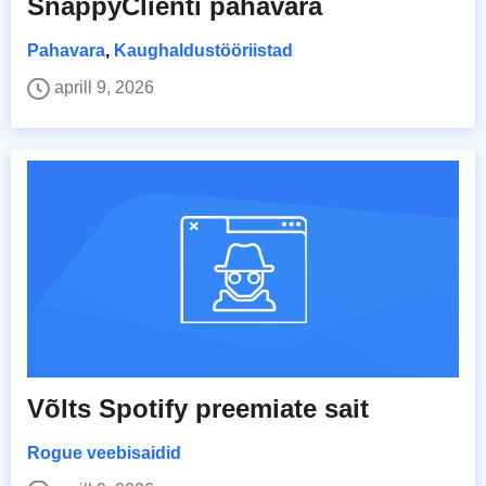
SnappyClienti pahavara
Pahavara
,
Kaughaldustööriistad
aprill 9, 2026
Võlts Spotify preemiate sait
Rogue veebisaidid