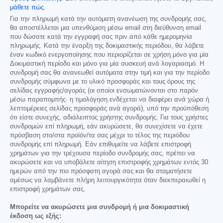
μάθετε πώς
.
Για την πληρωμή κατά την αυτόματη ανανέωση της συνδρομής σας,
θα αποστέλλεται μια υπενθύμιση μέσω email στη διεύθυνση email
που δώσατε κατά την εγγραφή σας πριν από κάθε ημερομηνία
πληρωμής. Κατά την έναρξη της δοκιμαστικής περιόδου, θα λάβετε
έναν κωδικό ενεργοποίησης που περιορίζεται σε χρήση μόνο για μία
Δοκιμαστική περίοδο και μόνο για μία συσκευή ανά λογαριασμό. Η
συνδρομή σας θα ανανεωθεί αυτόματα στην τιμή και για την περίοδο
συνδρομής σύμφωνα με το υλικό προσφοράς και τους όρους της
σελίδας εγγραφής/αγοράς (οι οποίοι ενσωματώνονται στο παρόν
μέσω παραπομπής· η τιμολόγηση ενδέχεται να διαφέρει ανά χώρα ή
λεπτομέρειες σελίδας προσφοράς ανά αγορά), υπό την προϋπόθεση
ότι είστε συνεχής, αδιάλειπτος χρήστης συνδρομής. Για τους χρήστες
συνδρομών επί πληρωμή, εάν ακυρώσετε, θα συνεχίσετε να έχετε
πρόσβαση στο/στα προϊόν/τα σας μέχρι το τέλος της περιόδου
συνδρομής επί πληρωμή. Εάν επιθυμείτε να λάβετε επιστροφή
χρημάτων για την τρέχουσα περίοδο συνδρομής σας, πρέπει να
ακυρώσετε και να υποβάλετε αίτηση επιστροφής χρημάτων εντός 30
ημερών από την πιο πρόσφατη αγορά σας και θα σταματήσετε
αμέσως να λαμβάνετε πλήρη λειτουργικότητα όταν διεκπεραιωθεί η
επιστροφή χρημάτων σας.
Μπορείτε να ακυρώσετε μια συνδρομή ή μια δοκιμαστική
έκδοση ως εξής: