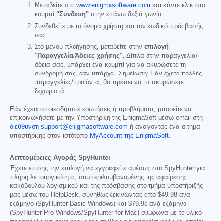
Μεταβείτε στο
www.enigmasoftware.com
και κάντε κλικ στο
κουμπί
"Σύνδεση"
στην επάνω δεξιά γωνία.
Συνδεθείτε με το όνομα χρήστη και τον κωδικό πρόσβασής
σας.
Στο μενού πλοήγησης, μεταβείτε στην
επιλογή
"Παραγγελία/Άδειες χρήσης".
Δίπλα στην παραγγελία/
άδειά σας, υπάρχει ένα κουμπί για να ακυρώσετε τη
συνδρομή σας, εάν υπάρχει. Σημείωση: Εάν έχετε πολλές
παραγγελίες/προϊόντα, θα πρέπει να τα ακυρώσετε
ξεχωριστά.
Εάν έχετε οποιεσδήποτε ερωτήσεις ή προβλήματα, μπορείτε να
επικοινωνήσετε με την Υποστήριξη της EnigmaSoft μέσω email στη
διεύθυνση support@enigmasoftware.com
ή ανοίγοντας ένα αίτημα
υποστήριξης στον ιστότοπο
MyAccount της EnigmaSoft
.
------
Λεπτομέρειες Αγοράς SpyHunter
Έχετε επίσης την επιλογή να εγγραφείτε αμέσως στο SpyHunter για
πλήρη λειτουργικότητα, συμπεριλαμβανομένης της αφαίρεσης
κακόβουλου λογισμικού και της πρόσβασης στο τμήμα υποστήριξής
μας μέσω του HelpDesk, συνήθως ξεκινώντας από
$49.98
ανά
εξάμηνο (SpyHunter Basic Windows) και
$79.98
ανά εξάμηνο
(SpyHunter Pro Windows/SpyHunter for Mac) σύμφωνα με το υλικό