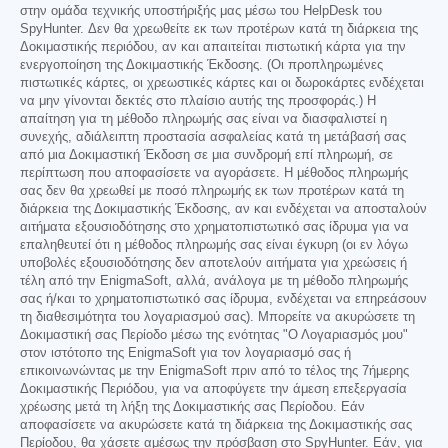
στην ομάδα τεχνικής υποστήριξής μας μέσω του HelpDesk του
SpyHunter. Δεν θα χρεωθείτε εκ των προτέρων κατά τη διάρκεια της
Δοκιμαστικής περιόδου, αν και απαιτείται πιστωτική κάρτα για την
ενεργοποίηση της Δοκιμαστικής Έκδοσης. (Οι προπληρωμένες
πιστωτικές κάρτες, οι χρεωστικές κάρτες και οι δωροκάρτες ενδέχεται
να μην γίνονται δεκτές στο πλαίσιο αυτής της προσφοράς.) Η
απαίτηση για τη μέθοδο πληρωμής σας είναι να διασφαλιστεί η
συνεχής, αδιάλειπτη προστασία ασφαλείας κατά τη μετάβασή σας
από μια Δοκιμαστική Έκδοση σε μια συνδρομή επί πληρωμή, σε
περίπτωση που αποφασίσετε να αγοράσετε. Η μέθοδος πληρωμής
σας δεν θα χρεωθεί με ποσό πληρωμής εκ των προτέρων κατά τη
διάρκεια της Δοκιμαστικής Έκδοσης, αν και ενδέχεται να αποσταλούν
αιτήματα εξουσιοδότησης στο χρηματοπιστωτικό σας ίδρυμα για να
επαληθευτεί ότι η μέθοδος πληρωμής σας είναι έγκυρη (οι εν λόγω
υποβολές εξουσιοδότησης δεν αποτελούν αιτήματα για χρεώσεις ή
τέλη από την EnigmaSoft, αλλά, ανάλογα με τη μέθοδο πληρωμής
σας ή/και το χρηματοπιστωτικό σας ίδρυμα, ενδέχεται να επηρεάσουν
τη διαθεσιμότητα του λογαριασμού σας). Μπορείτε να ακυρώσετε τη
Δοκιμαστική σας Περίοδο μέσω της ενότητας "Ο Λογαριασμός μου"
στον ιστότοπο της EnigmaSoft για τον λογαριασμό σας ή
επικοινωνώντας με την EnigmaSoft πριν από το τέλος της 7ήμερης
Δοκιμαστικής Περιόδου, για να αποφύγετε την άμεση επεξεργασία
χρέωσης μετά τη λήξη της Δοκιμαστικής σας Περίοδου. Εάν
αποφασίσετε να ακυρώσετε κατά τη διάρκεια της Δοκιμαστικής σας
Περίοδου, θα χάσετε αμέσως την πρόσβαση στο SpyHunter. Εάν, για