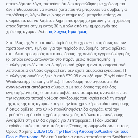
οποιονδήποτε λόγο, πιστεύετε ότι διεκπεραιώθηκε μια χρέωση που
δεν επιθυμούσατε να κάνετε (κάτι που θα μπορούσε να συμβεί, για
παράδειγμα, λόγω διαχείρισης συστήματος), μπορείτε επίσης να
ακυρώσετε και να λάβετε πλήρη επιστροφή χρημάτων για τη χρέωση
οποιαδήποτε στιγμή εντός 30 ημερών από την ημερομηνία της
χρέωσης αγοράς. Δείτε
τις Συχνές Ερωτήσεις
.
Στο τέλος της Δοκιμαστικής Περίοδου, θα χρεωθείτε αμέσως εκ των
προτέρων στην τιμή και για την περίοδο συνδρομής, όπως ορίζεται
στο υλικό προσφοράς και στους όρους της σελίδας εγγραφής/αγοράς
(οι οποίοι ενσωματώνονται στο παρόν μέσω παραπομπής· η
τιμολόγηση ενδέχεται να διαφέρει ανά χώρα ή ανά προσφορά ανά
λεπτομέρεια σελίδας αγοράς) εάν δεν έχετε ακυρώσει εγκαίρως. Η
τιμολόγηση συνήθως ξεκινά από
$79.98
ανά εξάμηνο (SpyHunter Pro
Windows/SpyHunter για Mac). Η συνδρομή που αγοράσατε θα
ανανεώνεται αυτόματα
σύμφωνα με τους όρους της σελίδας
εγγραφής/αγοράς, οι οποίοι προβλέπουν αυτόματες ανανεώσεις με
την ισχύουσα τυπική χρέωση συνδρομής που ισχύει κατά τη στιγμή
της αρχικής σας αγοράς και για την ίδια χρονική περίοδο συνδρομής
ή όπως ορίζεται στο υλικό προώθησης/σελίδα αγοράς, υπό την
προϋπόθεση ότι είστε χρήστης συνεχούς, αδιάλειπτης συνδρομής.
Ανατρέξτε στη σελίδα αγοράς για λεπτομέρειες. Η δοκιμαστική
περίοδος υπόκειται σε αυτούς τους Όρους, τη συμφωνία σας με τους
Όρους Χρήσης
EULA/TOS
,
την Πολιτική Απορρήτου/Cookie
και
τους
Όρους Έκπτωσης
. Εάν επιθυμείτε να απεγκαταστήσετε το SpyHunter,