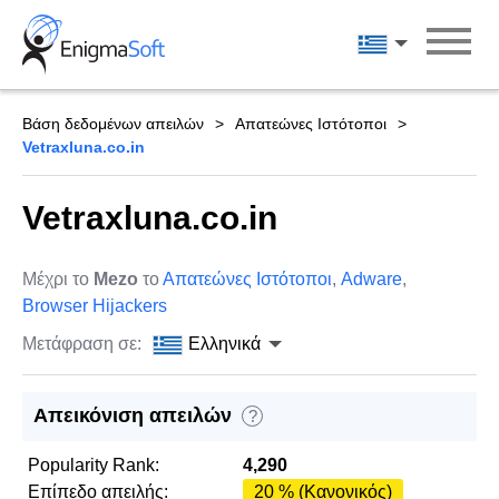
Skip
to
Ελληνικά
content
Βάση δεδομένων απειλών
Απατεώνες Ιστότοποι
Vetraxluna.co.in
Vetraxluna.co.in
Μέχρι το
Mezo
το
Απατεώνες Ιστότοποι
,
Adware
,
Browser Hijackers
Μετάφραση σε:
Ελληνικά
Απεικόνιση απειλών
?
Popularity Rank:
4,290
Επίπεδο απειλής:
20 % (Κανονικός)