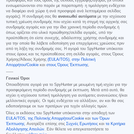
προσφοράς και τους όρους της σελίδας εγγραφής/αγοράς (οι οποίοι
ενσωματώνονται στο παρόν με παραπομπή· η τιμολόγηση ενδέχεται
να διαφέρει ανά χώρα ή ανά προσφορά ανά λεπτομέρεια σελίδας
αγοράς). Η συνδρομή σας θα
ανανεωθεί αυτόματα
με την ισχύουσα
τυπική χρέωση συνδρομής που ισχύει κατά τη στιγμή της αρχικής σας
συνδρομής αγοράς και για την ίδια χρονική περίοδο συνδρομής ή
όπως ορίζεται στο υλικό προώθησης/σελίδα αγοράς, υπό την
προϋπόθεση ότι είστε συνεχής, αδιάλειπτης χρήστης συνδρομής και
για την οποία θα λάβετε ειδοποίηση για επερχόμενες χρεώσεις πριν
από τη λήξη της συνδρομής σας. Η αγορά του SpyHunter υπόκειται
στους όρους και τις προϋποθέσεις στη σελίδα αγοράς, στους Όρους
Χρήσης/Άδειας Χρήσης
(EULA/TOS)
,
στην Πολιτική
Απορρήτου/Cookie
και
στους Όρους Έκπτωσης
.
------
Γενικοί Όροι
Οποιαδήποτε αγορά για το SpyHunter με μειωμένη τιμή ισχύει για την
προσφερόμενη περίοδο συνδρομής με έκπτωση. Μετά από αυτό, θα
ισχύει η ισχύουσα τυπική τιμολόγηση για αυτόματες ανανεώσεις ή/και
μελλοντικές αγορές. Οι τιμές ενδέχεται να αλλάξουν, αν και θα σας
ειδοποιήσουμε εκ των προτέρων για τυχόν αλλαγές τιμών.
Όλες οι εκδόσεις του SpyHunter υπόκεινται στην αποδοχή των
EULA/TOS
,
της Πολιτικής Απορρήτου/Cookie
και
των Όρων
Έκπτωσης
. Ανατρέξτε επίσης στις
Συχνές Ερωτήσεις
και
τα Κριτήρια
Αξιολόγησης Απειλών
. Εάν θέλετε να απεγκαταστήσετε το