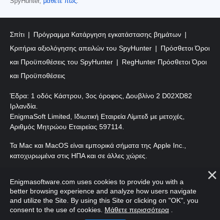
SpyHunter,
μάθετε πώς
.
Σπίτι
Πρόγραμμα Κατάργηση εγκατάστασης βημάτων
Κριτήρια αξιολόγησης απειλών του SpyHunter
Πρόσθετοι Όροι
και Προϋποθέσεις του SpyHunter
RegHunter Πρόσθετοι Όροι
και Προϋποθέσεις
Έδρα: 1 οδός Κάστρου, 3ος όροφος, Δουβλίνο 2 D02XD82
Ιρλανδία.
EnigmaSoft Limited, Ιδιωτική Εταιρεία Λίμιτεδ με μετοχές,
Αριθμός Μητρώου Εταιρείας 597114.
Τα Mac και MacOS είναι εμπορικά σήματα της Apple Inc.,
κατοχυρωμένα στις ΗΠΑ και σε άλλες χώρες.
Πνευματικά δικαιώματα 2016-
2026
. EnigmaSoft Ltd. Με
Enigmasoftware.com uses cookies to provide you with a
επιφύλαξη παντός δικαιώματος.
better browsing experience and analyze how users navigate
and utilize the Site. By using this Site or clicking on "OK", you
consent to the use of cookies.
Μάθετε περισσότερα
.