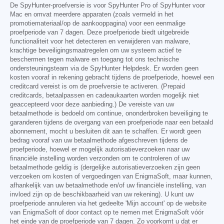
De SpyHunter-proefversie is voor SpyHunter Pro of SpyHunter voor
Mac en omvat meerdere apparaten (zoals vermeld in het
promotiemateriaal/op de aankooppagina) voor een eenmalige
proefperiode van 7 dagen. Deze proefperiode biedt uitgebreide
functionaliteit voor het detecteren en verwijderen van malware,
krachtige beveiligingsmaatregelen om uw systeem actief te
beschermen tegen malware en toegang tot ons technische
ondersteuningsteam via de SpyHunter Helpdesk. Er worden geen
kosten vooraf in rekening gebracht tijdens de proefperiode, hoewel een
creditcard vereist is om de proefversie te activeren. (Prepaid
creditcards, betaalpassen en cadeaukaarten worden mogelijk niet
geaccepteerd voor deze aanbieding.) De vereiste van uw
betaalmethode is bedoeld om continue, ononderbroken beveiliging te
garanderen tijdens de overgang van een proefperiode naar een betaald
abonnement, mocht u besluiten dit aan te schaffen. Er wordt geen
bedrag vooraf van uw betaalmethode afgeschreven tijdens de
proefperiode, hoewel er mogelijk autorisatieverzoeken naar uw
financiële instelling worden verzonden om te controleren of uw
betaalmethode geldig is (dergelijke autorisatieverzoeken zijn geen
verzoeken om kosten of vergoedingen van EnigmaSoft, maar kunnen,
afhankelijk van uw betaalmethode en/of uw financiële instelling, van
invloed zijn op de beschikbaarheid van uw rekening). U kunt uw
proefperiode annuleren via het gedeelte 'Mijn account' op de website
van EnigmaSoft of door contact op te nemen met EnigmaSoft vóór
het einde van de proefperiode van 7 dagen. Zo voorkomt u dat er