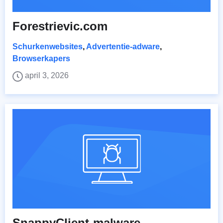
Forestrievic.com
Schurkenwebsites
,
Advertentie-adware
,
Browserkapers
april 3, 2026
SnappyClient-malware