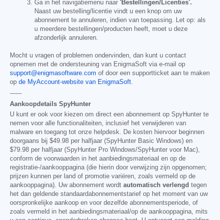
Ga in het navigatiemenu naar
'Bestellingen/Licenties'.
Naast uw bestelling/licentie vindt u een knop om uw
abonnement te annuleren, indien van toepassing. Let op: als
u meerdere bestellingen/producten heeft, moet u deze
afzonderlijk annuleren.
Mocht u vragen of problemen ondervinden, dan kunt u contact
opnemen met de ondersteuning van EnigmaSoft via e-mail op
support@enigmasoftware.com
of door een supportticket aan te maken
op
de MyAccount-website van EnigmaSoft
.
------
Aankoopdetails SpyHunter
U kunt er ook voor kiezen om direct een abonnement op SpyHunter te
nemen voor alle functionaliteiten, inclusief het verwijderen van
malware en toegang tot onze helpdesk. De kosten hiervoor beginnen
doorgaans bij
$49.98
per halfjaar (SpyHunter Basic Windows) en
$79.98
per halfjaar (SpyHunter Pro Windows/SpyHunter voor Mac),
conform de voorwaarden in het aanbiedingsmateriaal en op de
registratie-/aankooppagina (die hierin door verwijzing zijn opgenomen;
prijzen kunnen per land of promotie variëren, zoals vermeld op de
aankooppagina). Uw abonnement wordt
automatisch verlengd
tegen
het dan geldende standaardabonnementstarief op het moment van uw
oorspronkelijke aankoop en voor dezelfde abonnementsperiode, of
zoals vermeld in het aanbiedingsmateriaal/op de aankooppagina, mits