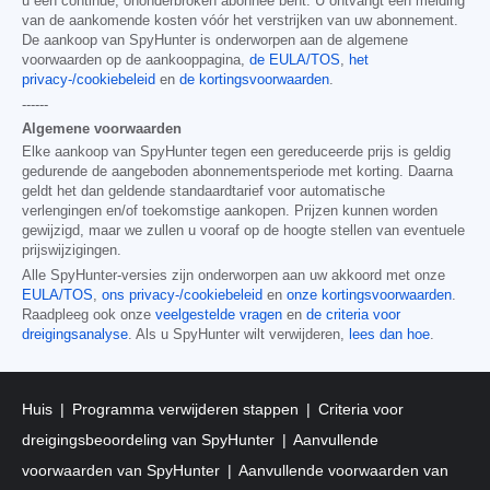
u een continue, ononderbroken abonnee bent. U ontvangt een melding
van de aankomende kosten vóór het verstrijken van uw abonnement.
De aankoop van SpyHunter is onderworpen aan de algemene
voorwaarden op de aankooppagina,
de EULA/TOS
,
het
privacy-/cookiebeleid
en
de kortingsvoorwaarden
.
------
Algemene voorwaarden
Elke aankoop van SpyHunter tegen een gereduceerde prijs is geldig
gedurende de aangeboden abonnementsperiode met korting. Daarna
geldt het dan geldende standaardtarief voor automatische
verlengingen en/of toekomstige aankopen. Prijzen kunnen worden
gewijzigd, maar we zullen u vooraf op de hoogte stellen van eventuele
prijswijzigingen.
Alle SpyHunter-versies zijn onderworpen aan uw akkoord met onze
EULA/TOS
,
ons privacy-/cookiebeleid
en
onze kortingsvoorwaarden
.
Raadpleeg ook onze
veelgestelde vragen
en
de criteria voor
dreigingsanalyse
. Als u SpyHunter wilt verwijderen,
lees dan hoe
.
Huis
Programma verwijderen stappen
Criteria voor
dreigingsbeoordeling van SpyHunter
Aanvullende
voorwaarden van SpyHunter
Aanvullende voorwaarden van