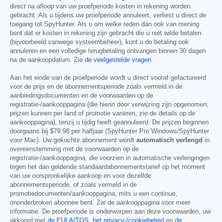
direct na afloop van uw proefperiode kosten in rekening worden
gebracht. Als u tijdens uw proefperiode annuleert, verliest u direct de
toegang tot SpyHunter. Als u om welke reden dan ook van mening
bent dat er kosten in rekening zijn gebracht die u niet wilde betalen
(bijvoorbeeld vanwege systeembeheer), kunt u de betaling ook
annuleren en een volledige terugbetaling ontvangen binnen 30 dagen
na de aankoopdatum. Zie
de veelgestelde vragen
.
Aan het einde van de proefperiode wordt u direct vooraf gefactureerd
voor de prijs en de abonnementsperiode zoals vermeld in de
aanbiedingsdocumenten en de voorwaarden op de
registratie-/aankooppagina (die hierin door verwijzing zijn opgenomen;
prijzen kunnen per land of promotie variëren, zie de details op de
aankooppagina), tenzij u tijdig heeft geannuleerd. De prijzen beginnen
doorgaans bij
$79.98
per halfjaar (SpyHunter Pro Windows/SpyHunter
voor Mac). Uw gekochte abonnement wordt
automatisch verlengd
in
overeenstemming met de voorwaarden op de
registratie-/aankooppagina, die voorzien in automatische verlengingen
tegen het dan geldende standaardabonnementstarief op het moment
van uw oorspronkelijke aankoop en voor dezelfde
abonnementsperiode, of zoals vermeld in de
promotiedocumenten/aankooppagina, mits u een continue,
ononderbroken abonnee bent. Zie de aankooppagina voor meer
informatie. De proefperiode is onderworpen aan deze voorwaarden, uw
akkoord met
de EULA/TOS
,
het privacy-/cookiebeleid
en
de