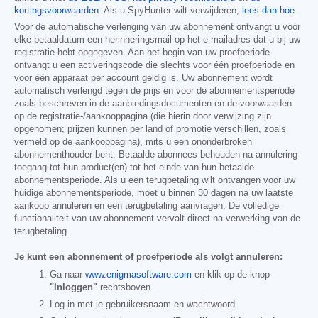
kortingsvoorwaarden
. Als u SpyHunter wilt verwijderen,
lees dan hoe
.
Voor de automatische verlenging van uw abonnement ontvangt u vóór
elke betaaldatum een herinneringsmail op het e-mailadres dat u bij uw
registratie hebt opgegeven. Aan het begin van uw proefperiode
ontvangt u een activeringscode die slechts voor één proefperiode en
voor één apparaat per account geldig is. Uw abonnement wordt
automatisch verlengd tegen de prijs en voor de abonnementsperiode
zoals beschreven in de aanbiedingsdocumenten en de voorwaarden
op de registratie-/aankooppagina (die hierin door verwijzing zijn
opgenomen; prijzen kunnen per land of promotie verschillen, zoals
vermeld op de aankooppagina), mits u een ononderbroken
abonnementhouder bent. Betaalde abonnees behouden na annulering
toegang tot hun product(en) tot het einde van hun betaalde
abonnementsperiode. Als u een terugbetaling wilt ontvangen voor uw
huidige abonnementsperiode, moet u binnen 30 dagen na uw laatste
aankoop annuleren en een terugbetaling aanvragen. De volledige
functionaliteit van uw abonnement vervalt direct na verwerking van de
terugbetaling.
Je kunt een abonnement of proefperiode als volgt annuleren:
Ga naar
www.enigmasoftware.com
en klik op de knop
"Inloggen"
rechtsboven.
Log in met je gebruikersnaam en wachtwoord.