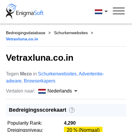
Skip
to
Nederlands
content
Bedreigingsdatabase
Schurkenwebsites
Vetraxluna.co.in
Vetraxluna.co.in
Tegen
Mezo
in
Schurkenwebsites
,
Advertentie-
adware
,
Browserkapers
Vertalen naar:
Nederlands
Bedreigingsscorekaart
?
Popularity Rank:
4,290
Dreigingsniveau:
20 % (Normaal)