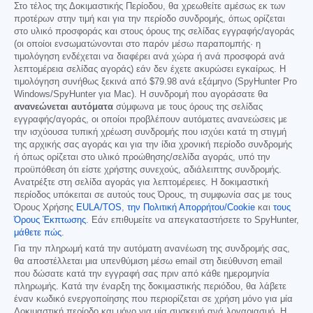
Στο τέλος της Δοκιμαστικής Περίοδου, θα χρεωθείτε αμέσως εκ των
προτέρων στην τιμή και για την περίοδο συνδρομής, όπως ορίζεται
στο υλικό προσφοράς και στους όρους της σελίδας εγγραφής/αγοράς
(οι οποίοι ενσωματώνονται στο παρόν μέσω παραπομπής· η
τιμολόγηση ενδέχεται να διαφέρει ανά χώρα ή ανά προσφορά ανά
λεπτομέρεια σελίδας αγοράς) εάν δεν έχετε ακυρώσει εγκαίρως. Η
τιμολόγηση συνήθως ξεκινά από
$79.98
ανά εξάμηνο (SpyHunter Pro
Windows/SpyHunter για Mac). Η συνδρομή που αγοράσατε θα
ανανεώνεται αυτόματα
σύμφωνα με τους όρους της σελίδας
εγγραφής/αγοράς, οι οποίοι προβλέπουν αυτόματες ανανεώσεις με
την ισχύουσα τυπική χρέωση συνδρομής που ισχύει κατά τη στιγμή
της αρχικής σας αγοράς και για την ίδια χρονική περίοδο συνδρομής
ή όπως ορίζεται στο υλικό προώθησης/σελίδα αγοράς, υπό την
προϋπόθεση ότι είστε χρήστης συνεχούς, αδιάλειπτης συνδρομής.
Ανατρέξτε στη σελίδα αγοράς για λεπτομέρειες. Η δοκιμαστική
περίοδος υπόκειται σε αυτούς τους Όρους, τη συμφωνία σας με τους
Όρους Χρήσης
EULA/TOS
,
την Πολιτική Απορρήτου/Cookie
και
τους
Όρους Έκπτωσης
. Εάν επιθυμείτε να απεγκαταστήσετε το SpyHunter,
μάθετε πώς
.
Για την πληρωμή κατά την αυτόματη ανανέωση της συνδρομής σας,
θα αποστέλλεται μια υπενθύμιση μέσω email στη διεύθυνση email
που δώσατε κατά την εγγραφή σας πριν από κάθε ημερομηνία
πληρωμής. Κατά την έναρξη της δοκιμαστικής περιόδου, θα λάβετε
έναν κωδικό ενεργοποίησης που περιορίζεται σε χρήση μόνο για μία
Δοκιμαστική περίοδο και μόνο για μία συσκευή ανά λογαριασμό. Η