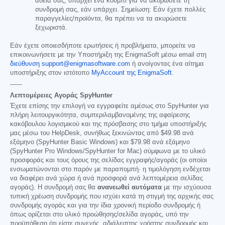
άδειά σας, υπάρχει ένα κουμπί για να ακυρώσετε τη
συνδρομή σας, εάν υπάρχει. Σημείωση: Εάν έχετε πολλές
παραγγελίες/προϊόντα, θα πρέπει να τα ακυρώσετε
ξεχωριστά.
Εάν έχετε οποιεσδήποτε ερωτήσεις ή προβλήματα, μπορείτε να
επικοινωνήσετε με την Υποστήριξη της EnigmaSoft μέσω email στη
διεύθυνση support@enigmasoftware.com
ή ανοίγοντας ένα αίτημα
υποστήριξης στον ιστότοπο
MyAccount της EnigmaSoft
.
------
Λεπτομέρειες Αγοράς SpyHunter
Έχετε επίσης την επιλογή να εγγραφείτε αμέσως στο SpyHunter για
πλήρη λειτουργικότητα, συμπεριλαμβανομένης της αφαίρεσης
κακόβουλου λογισμικού και της πρόσβασης στο τμήμα υποστήριξής
μας μέσω του HelpDesk, συνήθως ξεκινώντας από
$49.98
ανά
εξάμηνο (SpyHunter Basic Windows) και
$79.98
ανά εξάμηνο
(SpyHunter Pro Windows/SpyHunter for Mac) σύμφωνα με το υλικό
προσφοράς και τους όρους της σελίδας εγγραφής/αγοράς (οι οποίοι
ενσωματώνονται στο παρόν με παραπομπή· η τιμολόγηση ενδέχεται
να διαφέρει ανά χώρα ή ανά προσφορά ανά λεπτομέρεια σελίδας
αγοράς). Η συνδρομή σας θα
ανανεωθεί αυτόματα
με την ισχύουσα
τυπική χρέωση συνδρομής που ισχύει κατά τη στιγμή της αρχικής σας
συνδρομής αγοράς και για την ίδια χρονική περίοδο συνδρομής ή
όπως ορίζεται στο υλικό προώθησης/σελίδα αγοράς, υπό την
προϋπόθεση ότι είστε συνεχής, αδιάλειπτης χρήστης συνδρομής και