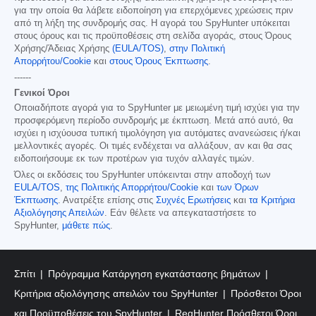
για την οποία θα λάβετε ειδοποίηση για επερχόμενες χρεώσεις πριν
από τη λήξη της συνδρομής σας. Η αγορά του SpyHunter υπόκειται
στους όρους και τις προϋποθέσεις στη σελίδα αγοράς, στους Όρους
Χρήσης/Άδειας Χρήσης
(EULA/TOS)
,
στην Πολιτική
Απορρήτου/Cookie
και
στους Όρους Έκπτωσης
.
------
Γενικοί Όροι
Οποιαδήποτε αγορά για το SpyHunter με μειωμένη τιμή ισχύει για την
προσφερόμενη περίοδο συνδρομής με έκπτωση. Μετά από αυτό, θα
ισχύει η ισχύουσα τυπική τιμολόγηση για αυτόματες ανανεώσεις ή/και
μελλοντικές αγορές. Οι τιμές ενδέχεται να αλλάξουν, αν και θα σας
ειδοποιήσουμε εκ των προτέρων για τυχόν αλλαγές τιμών.
Όλες οι εκδόσεις του SpyHunter υπόκεινται στην αποδοχή των
EULA/TOS
,
της Πολιτικής Απορρήτου/Cookie
και
των Όρων
Έκπτωσης
. Ανατρέξτε επίσης στις
Συχνές Ερωτήσεις
και
τα Κριτήρια
Αξιολόγησης Απειλών
. Εάν θέλετε να απεγκαταστήσετε το
SpyHunter,
μάθετε πώς
.
Σπίτι
Πρόγραμμα Κατάργηση εγκατάστασης βημάτων
Κριτήρια αξιολόγησης απειλών του SpyHunter
Πρόσθετοι Όροι
και Προϋποθέσεις του SpyHunter
RegHunter Πρόσθετοι Όροι