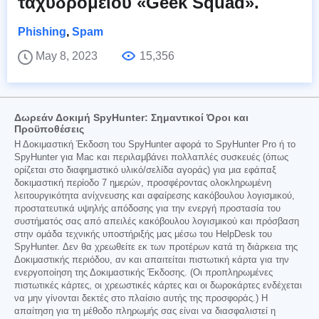
ταχυδρομείου «Geek Squad».
Phishing
,
Spam
May 8, 2023
15,356
Δωρεάν Δοκιμή SpyHunter: Σημαντικοί Όροι και
Προϋποθέσεις
Η Δοκιμαστική Έκδοση του SpyHunter αφορά το SpyHunter Pro ή το
SpyHunter για Mac και περιλαμβάνει πολλαπλές συσκευές (όπως
ορίζεται στο διαφημιστικό υλικό/σελίδα αγοράς) για μια εφάπαξ
δοκιμαστική περίοδο 7 ημερών, προσφέροντας ολοκληρωμένη
λειτουργικότητα ανίχνευσης και αφαίρεσης κακόβουλου λογισμικού,
προστατευτικά υψηλής απόδοσης για την ενεργή προστασία του
συστήματός σας από απειλές κακόβουλου λογισμικού και πρόσβαση
στην ομάδα τεχνικής υποστήριξής μας μέσω του HelpDesk του
SpyHunter. Δεν θα χρεωθείτε εκ των προτέρων κατά τη διάρκεια της
Δοκιμαστικής περιόδου, αν και απαιτείται πιστωτική κάρτα για την
ενεργοποίηση της Δοκιμαστικής Έκδοσης. (Οι προπληρωμένες
πιστωτικές κάρτες, οι χρεωστικές κάρτες και οι δωροκάρτες ενδέχεται
να μην γίνονται δεκτές στο πλαίσιο αυτής της προσφοράς.) Η
απαίτηση για τη μέθοδο πληρωμής σας είναι να διασφαλιστεί η