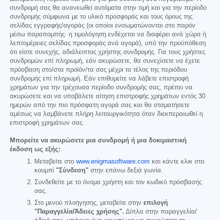
συνδρομή σας θα ανανεωθεί αυτόματα στην τιμή και για την περίοδο
συνδρομής σύμφωνα με το υλικό προσφοράς και τους όρους της
σελίδας εγγραφής/αγοράς (οι οποίοι ενσωματώνονται στο παρόν
μέσω παραπομπής· η τιμολόγηση ενδέχεται να διαφέρει ανά χώρα ή
λεπτομέρειες σελίδας προσφοράς ανά αγορά), υπό την προϋπόθεση
ότι είστε συνεχής, αδιάλειπτος χρήστης συνδρομής. Για τους χρήστες
συνδρομών επί πληρωμή, εάν ακυρώσετε, θα συνεχίσετε να έχετε
πρόσβαση στο/στα προϊόν/τα σας μέχρι το τέλος της περιόδου
συνδρομής επί πληρωμή. Εάν επιθυμείτε να λάβετε επιστροφή
χρημάτων για την τρέχουσα περίοδο συνδρομής σας, πρέπει να
ακυρώσετε και να υποβάλετε αίτηση επιστροφής χρημάτων εντός 30
ημερών από την πιο πρόσφατη αγορά σας και θα σταματήσετε
αμέσως να λαμβάνετε πλήρη λειτουργικότητα όταν διεκπεραιωθεί η
επιστροφή χρημάτων σας.
Μπορείτε να ακυρώσετε μια συνδρομή ή μια δοκιμαστική
έκδοση ως εξής:
Μεταβείτε στο
www.enigmasoftware.com
και κάντε κλικ στο
κουμπί
"Σύνδεση"
στην επάνω δεξιά γωνία.
Συνδεθείτε με το όνομα χρήστη και τον κωδικό πρόσβασής
σας.
Στο μενού πλοήγησης, μεταβείτε στην
επιλογή
"Παραγγελία/Άδειες χρήσης".
Δίπλα στην παραγγελία/