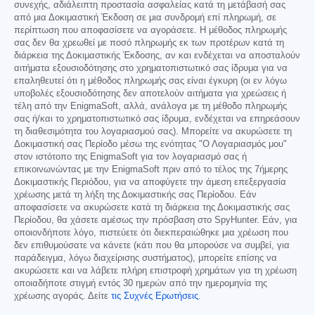
συνεχής, αδιάλειπτη προστασία ασφαλείας κατά τη μετάβασή σας
από μια Δοκιμαστική Έκδοση σε μια συνδρομή επί πληρωμή, σε
περίπτωση που αποφασίσετε να αγοράσετε. Η μέθοδος πληρωμής
σας δεν θα χρεωθεί με ποσό πληρωμής εκ των προτέρων κατά τη
διάρκεια της Δοκιμαστικής Έκδοσης, αν και ενδέχεται να αποσταλούν
αιτήματα εξουσιοδότησης στο χρηματοπιστωτικό σας ίδρυμα για να
επαληθευτεί ότι η μέθοδος πληρωμής σας είναι έγκυρη (οι εν λόγω
υποβολές εξουσιοδότησης δεν αποτελούν αιτήματα για χρεώσεις ή
τέλη από την EnigmaSoft, αλλά, ανάλογα με τη μέθοδο πληρωμής
σας ή/και το χρηματοπιστωτικό σας ίδρυμα, ενδέχεται να επηρεάσουν
τη διαθεσιμότητα του λογαριασμού σας). Μπορείτε να ακυρώσετε τη
Δοκιμαστική σας Περίοδο μέσω της ενότητας "Ο Λογαριασμός μου"
στον ιστότοπο της EnigmaSoft για τον λογαριασμό σας ή
επικοινωνώντας με την EnigmaSoft πριν από το τέλος της 7ήμερης
Δοκιμαστικής Περιόδου, για να αποφύγετε την άμεση επεξεργασία
χρέωσης μετά τη λήξη της Δοκιμαστικής σας Περίοδου. Εάν
αποφασίσετε να ακυρώσετε κατά τη διάρκεια της Δοκιμαστικής σας
Περίοδου, θα χάσετε αμέσως την πρόσβαση στο SpyHunter. Εάν, για
οποιονδήποτε λόγο, πιστεύετε ότι διεκπεραιώθηκε μια χρέωση που
δεν επιθυμούσατε να κάνετε (κάτι που θα μπορούσε να συμβεί, για
παράδειγμα, λόγω διαχείρισης συστήματος), μπορείτε επίσης να
ακυρώσετε και να λάβετε πλήρη επιστροφή χρημάτων για τη χρέωση
οποιαδήποτε στιγμή εντός 30 ημερών από την ημερομηνία της
χρέωσης αγοράς. Δείτε
τις Συχνές Ερωτήσεις
.