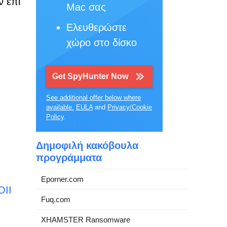
ν επί
Mac σας
Ελευθερώστε
χώρο στο δίσκο
Get SpyHunter Now
See additional offer below where
available.
EULA
and
Privacy/Cookie
Policy
.
Δημοφιλή κακόβουλα
προγράμματα
Eporner.com
OII
Fuq.com
XHAMSTER Ransomware