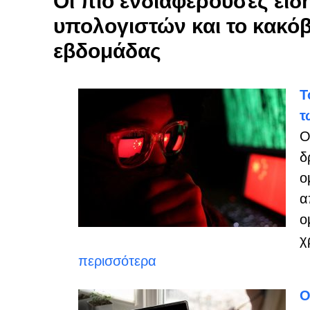
Οι πιο ενδιαφέρουσες ειδ
υπολογιστών και το κακόβ
εβδομάδας
Τ
τ
Ο
δ
ο
α
ο
χ
περισσότερα
Ο