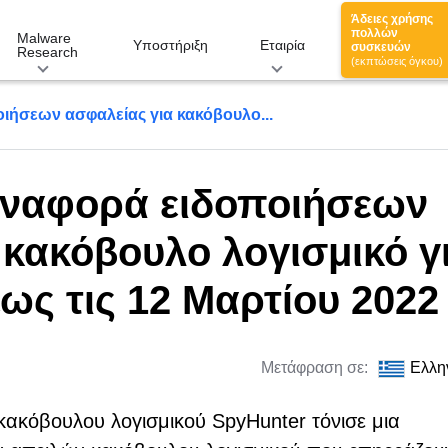
Άδειες χρήσης
πολλών
Malware
Υποστήριξη
Εταιρία
συσκευών
Research
(εκπτώσεις όγκου)
ιήσεων ασφαλείας για κακόβουλο...
αναφορά ειδοποιήσεων
 κακόβουλο λογισμικό γ
έως τις 12 Μαρτίου 2022
Μετάφραση σε:
Ελλη
κακόβουλου λογισμικού SpyHunter τόνισε μια