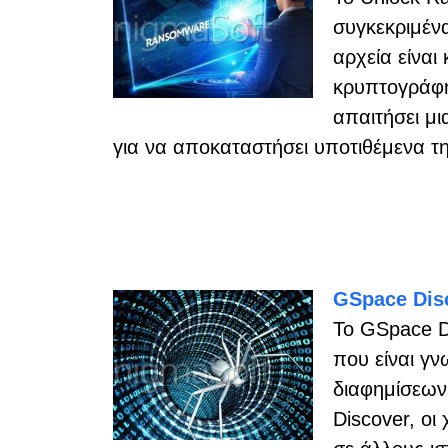
συγκεκριμέν
αρχεία είνα
κρυπτογράφη
απαιτήσει μ
για να αποκαταστήσει υποτιθέμενα 
GSpace Dis
Το GSpace D
που είναι γ
διαφημίσεων
Discover, ο