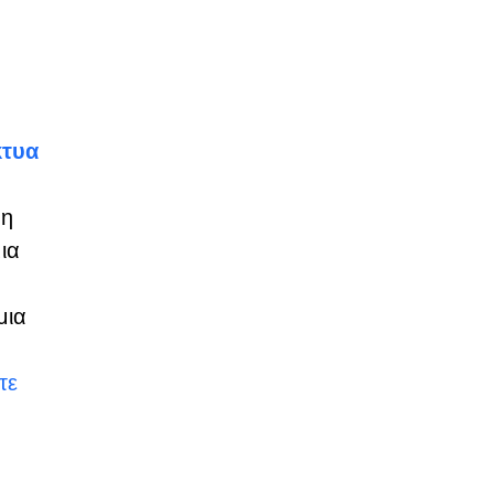
κτυα
 η
ια
μια
τε