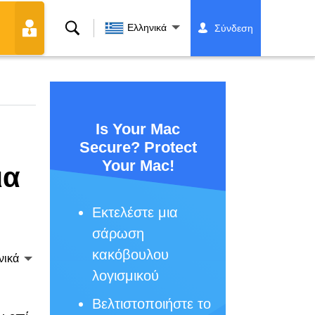
Αναζήτηση
Ελληνικά
Σύνδεση
Is Your Mac
Secure? Protect
Your Mac!
ια
Εκτελέστε μια
σάρωση
κακόβουλου
νικά
λογισμικού
Βελτιστοποιήστε το