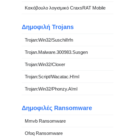
Κακόβουλο λογισμικό CraxsRAT Mobile
Δημοφιλή Trojans
Trojan:Win32/Suschil!rfn
Trojan.Malware.300983.Susgen
Trojan:Win32/Cloxer
Trojan:Script/Wacatac.H!ml
Trojan:Win32/Phonzy.A!ml
Δημοφιλές Ransomware
Mmvb Ransomware
Ofoq Ransomware