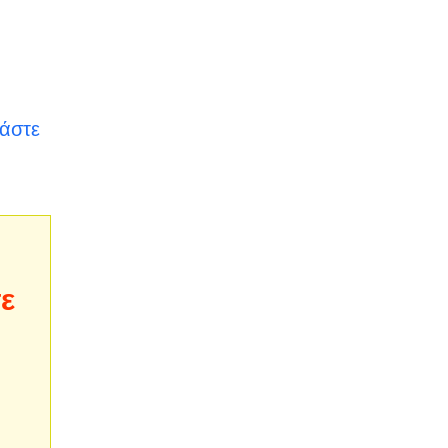
άστε
ε