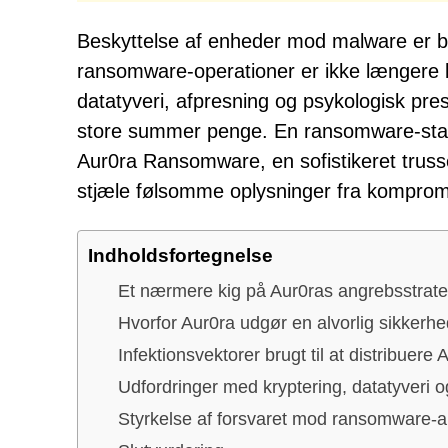
Beskyttelse af enheder mod malware er ble
ransomware-operationer er ikke længere b
datatyveri, afpresning og psykologisk pres
store summer penge. En ransomware-stam
Aur0ra Ransomware, en sofistikeret trussel
stjæle følsomme oplysninger fra komprom
Indholdsfortegnelse
Et nærmere kig på Aur0ras angrebsstrate
Hvorfor Aur0ra udgør en alvorlig sikkerhe
Infektionsvektorer brugt til at distribuere 
Udfordringer med kryptering, datatyveri 
Styrkelse af forsvaret mod ransomware-