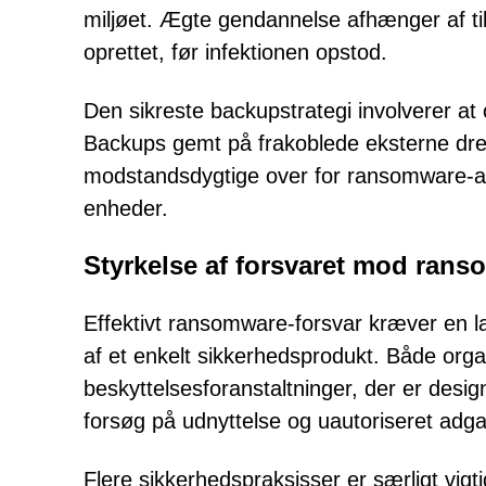
miljøet. Ægte gendannelse afhænger af ti
oprettet, før infektionen opstod.
Den sikreste backupstrategi involverer at o
Backups gemt på frakoblede eksterne drev 
modstandsdygtige over for ransomware-ang
enheder.
Styrkelse af forsvaret mod ran
Effektivt ransomware-forsvar kræver en la
af et enkelt sikkerhedsprodukt. Både organ
beskyttelsesforanstaltninger, der er design
forsøg på udnyttelse og uautoriseret adg
Flere sikkerhedspraksisser er særligt vigti