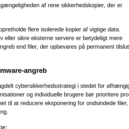
lgængeligheden af rene sikkerhedskopier, der er
pretholde flere isolerede kopier af vigtige data.
eller sikre eksterne servere er betydeligt mere
reb end filer, der opbevares på permanent tilslu
somware-angreb
gdelt cybersikkerhedsstrategi i stedet for afhæng
isationer og individuelle brugere bør prioritere pro
et til at reducere eksponering for ondsindede filer,
ang.
ge: