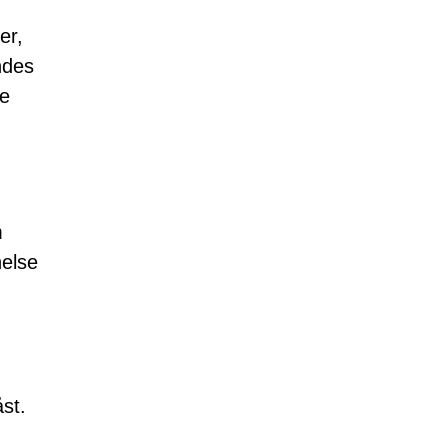
er,
ndes
re
m
nelse
åst.