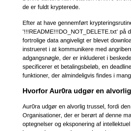
de er fuldt krypterede.
Efter at have gennemført krypteringsruti
'!!!README!!!DO_NOT_DELETE.txt' på den
fortrolige data angiveligt er blevet downl
instrueret i at kommunikere med angribern
adgangsnøgle, der er inkluderet i besked
specificerer et betalingsbeløb, en deadline
funktioner, der almindeligvis findes i m
Hvorfor Aur0ra udgør en alvorlig
Aur0ra udgør en alvorlig trussel, fordi d
Organisationer, der er berørt af denne ma
optegnelser og eksponering af intellektuel