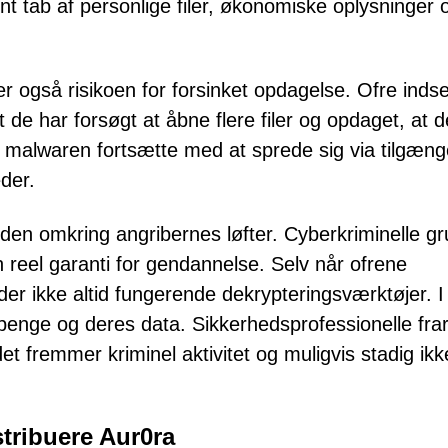
t tab af personlige filer, økonomiske oplysninger 
r også risikoen for forsinket opdagelse. Ofre inds
at de har forsøgt at åbne flere filer og opdaget, at d
n malwaren fortsætte med at sprede sig via tilgæng
der.
en omkring angribernes løfter. Cyberkriminelle g
n reel garanti for gendannelse. Selv når ofrene
er ikke altid fungerende dekrypteringsværktøjer. I
penge og deres data. Sikkerhedsprofessionelle fra
et fremmer kriminel aktivitet og muligvis stadig ik
istribuere Aur0ra