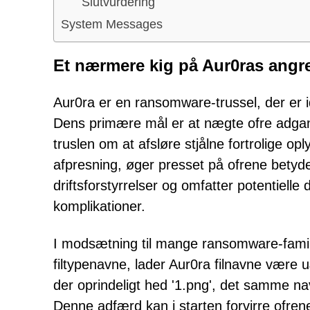
Slutvurdering
System Messages
Et nærmere kig på Aur0ras angre
Aur0ra er en ransomware-trussel, der er i
Dens primære mål er at nægte ofre adgang
truslen om at afsløre stjålne fortrolige op
afpresning, øger presset på ofrene betyd
driftsforstyrrelser og omfatter potentiel
komplikationer.
I modsætning til mange ransomware-familier
filtypenavne, lader Aur0ra filnavne være 
der oprindeligt hed '1.png', det samme nav
Denne adfærd kan i starten forvirre ofrene