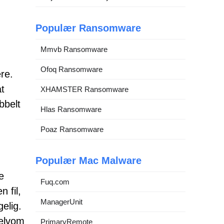
Populær Ransomware
Mmvb Ransomware
Ofoq Ransomware
re.
t
XHAMSTER Ransomware
bbelt
Hlas Ransomware
Poaz Ransomware
Populær Mac Malware
e
Fuq.com
 fil,
ManagerUnit
elig.
selvom
PrimaryRemote