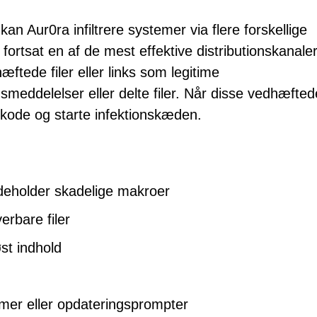
Aur0ra infiltrere systemer via flere forskellige
ortsat en af de mest effektive distributionskanaler
ftede filer eller links som legitime
smeddelelser eller delte filer. Når disse vedhæftede
 kode og starte infektionskæden.
:
ndeholder skadelige makroer
rbare filer
st indhold
mmer eller opdateringsprompter