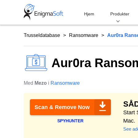
Skip
to
Hjem
Produkter
content
Trusseldatabase
Ransomware
Aur0ra Ran
Aur0ra Ranso
Med
Mezo
i
Ransomware
SÅ
Scan & Remove Now
Start
Mac.
SPYHUNTER
See add