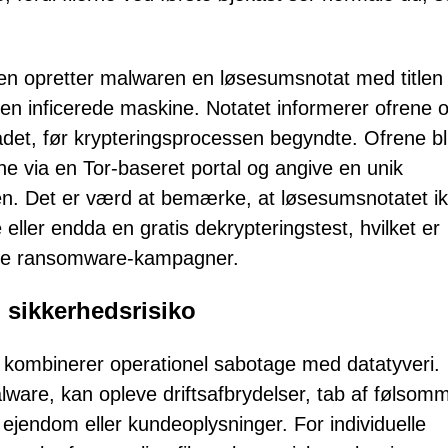
nen opretter malwaren en løsesumsnotat med titlen
 inficerede maskine. Notatet informerer ofrene o
oadet, før krypteringsprocessen begyndte. Ofrene bl
e via en Tor-baseret portal og angive en unik
en. Det er værd at bemærke, at løsesumsnotatet i
 eller endda en gratis dekrypteringstest, hvilket er
ange ransomware-kampagner.
 sikkerhedsrisiko
en kombinerer operationel sabotage med datatyveri.
lware, kan opleve driftsafbrydelser, tab af følsom
 ejendom eller kundeoplysninger. For individuelle