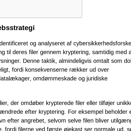
bsstrategi
dentificeret og analyseret af cybersikkerhedsforske
 til deres filer gennem kryptering, samtidig med a
lysninger. Denne taktik, almindeligvis omtalt som do
eligt, fordi konsekvenserne rækker ud over
le datalækager, omdømmeskade og juridiske
, der omdøber krypterede filer eller tilføjer unikk
uændrede efter kryptering. For eksempel beholder en
n efter angrebet, selvom selve filen bliver utilgæng
, fordi filerne ved første øjekast ser normale ud, 