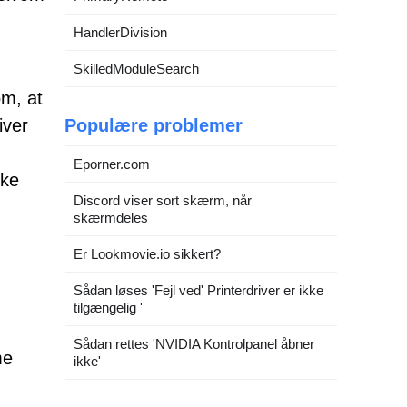
HandlerDivision
SkilledModuleSearch
m, at
iver
Populære problemer
Eporner.com
kke
Discord viser sort skærm, når
skærmdeles
Er Lookmovie.io sikkert?
Sådan løses 'Fejl ved' Printerdriver er ikke
tilgængelig '
Sådan rettes 'NVIDIA Kontrolpanel åbner
me
ikke'