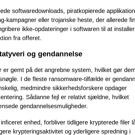
ede softwaredownloads, piratkopierede applikation
ng-kampagner eller trojanske heste, der allerede fi
ribere ikke-opdateringer i softwaren til at installe
ion fra offeret.
tatyveri og gendannelse
 der er gemt på det angrebne system, hvilket gør de
snøgle. I de fleste ransomware-tilfælde er gendan
anskelig, medmindre sikkerhedsforskere opdager
tering. Sådanne fejl er relativt sjældne, hvilket
grænsede gendannelsesmuligheder.
nficeret enhed, forbliver tidligere krypterede filer l
gere krypteringsaktivitet og yderligere spredning i