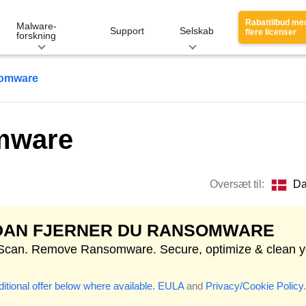
Rabattilbud me
Malware-
Support
Selskab
flere licenser
forskning
somware
mware
Oversæt til:
Da
DAN FJERNER DU RANSOMWARE
 Scan. Remove Ransomware. Secure, optimize & clean y
itional offer below where available.
EULA
and
Privacy/Cookie Policy
.