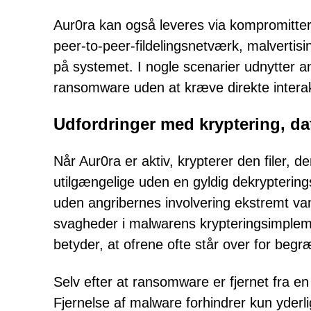
Aur0ra kan også leveres via kompromitter
peer-to-peer-fildelingsnetværk, malvertisi
på systemet. I nogle scenarier udnytter ang
ransomware uden at kræve direkte interakt
Udfordringer med kryptering, da
Når Aur0ra er aktiv, krypterer den filer,
utilgængelige uden en gyldig dekryptering
uden angribernes involvering ekstremt v
svagheder i malwarens krypteringsimplemen
betyder, at ofrene ofte står over for be
Selv efter at ransomware er fjernet fra en i
Fjernelse af malware forhindrer kun yderli