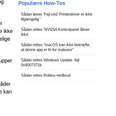
og
Populære How-Tos
Sådan løses 'Fejl ved' Printerdriver er ikke
tilgængelig '
er
Sådan rettes 'NVIDIA Kontrolpanel åbner
e ikke
ikke'
elige
Sådan rettes "macOS kan ikke bekræfte,
at denne app er fri for malware"
rupper
Sådan rettes Windows Update -fejl
0x8007371b
Sådan rettes Roblox-nedbrud
råder
ke kan