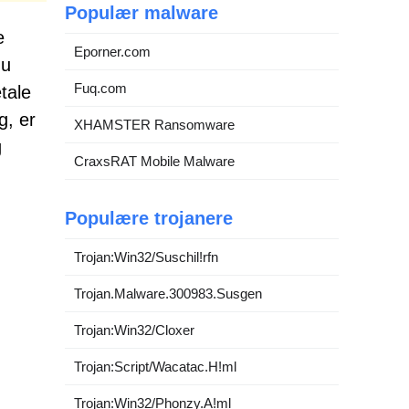
Populær malware
e
Eporner.com
nu
Fuq.com
tale
g, er
XHAMSTER Ransomware
g
CraxsRAT Mobile Malware
Populære trojanere
Trojan:Win32/Suschil!rfn
Trojan.Malware.300983.Susgen
Trojan:Win32/Cloxer
Trojan:Script/Wacatac.H!ml
Trojan:Win32/Phonzy.A!ml