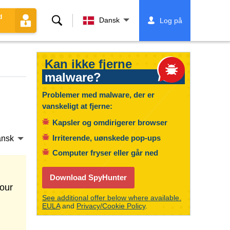
d
Søg
Dansk
Log på
Kan ikke fjerne
malware?
Problemer med malware, der er
vanskeligt at fjerne:
Kapsler og omdirigerer browser
Irriterende, uønskede pop-ups
nsk
Computer fryser eller går ned
Download SpyHunter
our
See additional offer below where available.
EULA
and
Privacy/Cookie Policy
.