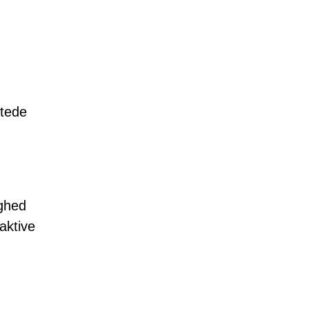
ttede
ighed
aktive