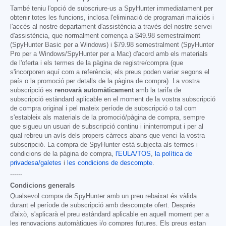
També teniu l'opció de subscriure-us a SpyHunter immediatament per
obtenir totes les funcions, inclosa l'eliminació de programari maliciós i
l'accés al nostre departament d'assistència a través del nostre servei
d'assistència, que normalment comença a
$49.98
semestralment
(SpyHunter Basic per a Windows) i
$79.98
semestralment (SpyHunter
Pro per a Windows/SpyHunter per a Mac) d'acord amb els materials
de l'oferta i els termes de la pàgina de registre/compra (que
s'incorporen aquí com a referència; els preus poden variar segons el
país o la promoció per detalls de la pàgina de compra). La vostra
subscripció es
renovarà automàticament
amb la tarifa de
subscripció estàndard aplicable en el moment de la vostra subscripció
de compra original i pel mateix període de subscripció o tal com
s'estableix als materials de la promoció/pàgina de compra, sempre
que sigueu un usuari de subscripció continu i ininterromput i per al
qual rebreu un avís dels propers càrrecs abans que venci la vostra
subscripció. La compra de SpyHunter està subjecta als termes i
condicions de la pàgina de compra,
l'EULA/TOS
,
la política de
privadesa/galetes
i
les condicions de descompte
.
------
Condicions generals
Qualsevol compra de SpyHunter amb un preu rebaixat és vàlida
durant el període de subscripció amb descompte ofert. Després
d'això, s'aplicarà el preu estàndard aplicable en aquell moment per a
les renovacions automàtiques i/o compres futures. Els preus estan