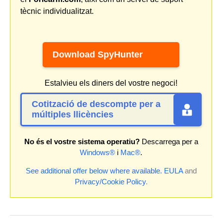
tècnic individualitzat.
Download SpyHunter
Estalvieu els diners del vostre negoci!
Cotització de descompte per a
múltiples llicències
No és el vostre sistema operatiu?
Descarrega per a
Windows®
i
Mac®
.
See additional offer below where available.
EULA
and
Privacy/Cookie Policy
.