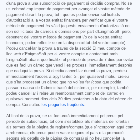
d'una prova a una subscripció de pagament si decidiu comprar. No se
us cobrarà cap import de pagament per avançat al vostre mètode de
pagament durant la prova, tot i que es poden enviar sol·licituds
d'autorització a la vostra entitat financera per verificar que el vostre
mètode de pagament és vàlid (aquests enviaments d'autorització no
són sol·licituds de càrrecs o comissions per part d'EnigmaSoft, però,
depenent del vostre mètode de pagament i/o de la vostra entitat
financera, poden reflectir-se en la disponibilitat del vostre compte).
Podeu cancel·lar la prova a través de la secció El meu compte del
lloc web d'EnigmaSoft per al vostre compte o contactant amb
EnigmaSoft abans que finalitzi el període de prova de 7 dies per evitar
que es faci un càrrec que venci i es processi immediatament després
que caduqui la prova. Si decidiu cancel·lar durant la prova, perdreu
immediatament l'accés a SpyHunter. Si, per qualsevol motiu, creieu
que s'ha processat un càrrec que no volíeu fer (cosa que podria
passar a causa de l'administració del sistema, per exemple), també
podeu cancel·lar i rebre un reemborsament complet del càrrec en
qualsevol moment dins dels 30 dies posteriors a la data del càrrec de
compra. Consulteu
les preguntes freqüents
.
Al final de la prova, se us facturarà immediatament pel preu i pel
període de subscripció, tal com s'estableix als materials de l'oferta i
als termes de la pàgina de registre/compra (que s'incorporen aquí com
a referència; els preus poden variar segons el país o la promoció
segons els detalls de la pàgina de compra) si no heu cancel·lat la