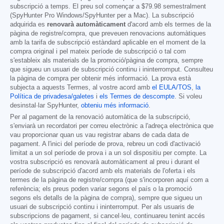
subscripció a temps. El preu sol començar a
$79.98
semestralment
(SpyHunter Pro Windows/SpyHunter per a Mac). La subscripció
adquirida es
renovarà automàticament
d'acord amb els termes de la
pàgina de registre/compra, que preveuen renovacions automàtiques
amb la tarifa de subscripció estàndard aplicable en el moment de la
compra original i pel mateix període de subscripció o tal com
s'estableix als materials de la promoció/pàgina de compra, sempre
que sigueu un usuari de subscripció continu i ininterromput. Consulteu
la pàgina de compra per obtenir més informació. La prova està
subjecta a aquests Termes, al vostre acord amb
el EULA/TOS
,
la
Política de privadesa/galetes
i
els Termes de descompte
. Si voleu
desinstal·lar SpyHunter,
obteniu més informació
.
Per al pagament de la renovació automàtica de la subscripció,
s'enviarà un recordatori per correu electrònic a l'adreça electrònica que
vau proporcionar quan us vau registrar abans de cada data de
pagament. A l'inici del període de prova, rebreu un codi d'activació
limitat a un sol període de prova i a un sol dispositiu per compte. La
vostra subscripció es renovarà automàticament al preu i durant el
període de subscripció d'acord amb els materials de l'oferta i els
termes de la pàgina de registre/compra (que s'incorporen aquí com a
referència; els preus poden variar segons el país o la promoció
segons els detalls de la pàgina de compra), sempre que sigueu un
usuari de subscripció continu i ininterromput. Per als usuaris de
subscripcions de pagament, si cancel·leu, continuareu tenint accés