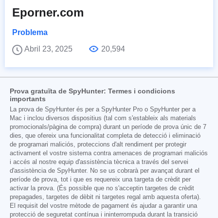
Eporner.com
Problema
Abril 23, 2025
20,594
Prova gratuïta de SpyHunter: Termes i condicions
importants
La prova de SpyHunter és per a SpyHunter Pro o SpyHunter per a
Mac i inclou diversos dispositius (tal com s'estableix als materials
promocionals/pàgina de compra) durant un període de prova únic de 7
dies, que ofereix una funcionalitat completa de detecció i eliminació
de programari maliciós, proteccions d'alt rendiment per protegir
activament el vostre sistema contra amenaces de programari maliciós
i accés al nostre equip d'assistència tècnica a través del servei
d'assistència de SpyHunter. No se us cobrarà per avançat durant el
període de prova, tot i que es requereix una targeta de crèdit per
activar la prova. (És possible que no s'acceptin targetes de crèdit
prepagades, targetes de dèbit ni targetes regal amb aquesta oferta).
El requisit del vostre mètode de pagament és ajudar a garantir una
protecció de seguretat contínua i ininterrompuda durant la transició