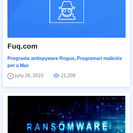
Fuq.com
Programa antispyware Rogue
,
Programari maliciós
per a Mac
juny 26, 2023
21,209