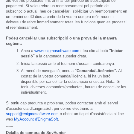
als vostres productes fins al final del període de subscripció de
pagament. Si voleu rebre un reemborsament pel període de
subscripció actual, heu de cancel·lar i sol·licitar un reemborsament en
un termini de 30 dies a partir de la vostra compra més recent i
deixareu de rebre immediatament totes les funcions quan es processi
el reemborsament.
Podeu cancel·lar una subscripció o una prova de la manera
següent:
Aneu a
www.enigmasoftware.com
i feu clic al botó
"Iniciar
sessió"
a la cantonada superior dreta.
Inicia la sessió amb el teu nom d'usuari i contrasenya.
Al menú de navegació, aneu a
"Comanda/Llicències".
Al
costat de la vostra comanda/llicència, hi ha un botó
disponible per cancel·lar la subscripció si escau. Nota: Si
teniu diverses comandes/productes, haureu de cancel·lar-los
individualment.
Si teniu cap pregunta o problema, podeu contactar amb el servei
d'assistència d'EnigmaSoft per correu electrònic a
support@enigmasoftware.com
o obrint un tiquet d'assistència al lloc
web
MyAccount d'EnigmaSoft
.
------
Detalls de compra de SpyHunter