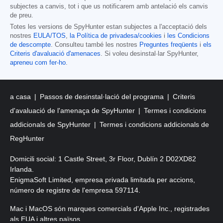
subjectes a canvis, tot i que us notificarem amb antelació els canvis
de preu.
Totes les versions de SpyHunter estan subjectes a l'acceptació dels
nostres
EULA/TOS
,
la Política de privadesa/cookies
i
les Condicions
de descompte
. Consulteu també les nostres
Preguntes freqüents
i
els
Criteris d'avaluació d'amenaces
. Si voleu desinstal·lar SpyHunter,
apreneu com fer-ho
.
a casa
Passos de desinstal·lació del programa
Criteris
d'avaluació de l'amenaça de SpyHunter
Termes i condicions
addicionals de SpyHunter
Termes i condicions addicionals de
RegHunter
Domicili social: 1 Castle Street, 3r Floor, Dublín 2 D02XD82
Irlanda.
EnigmaSoft Limited, empresa privada limitada per accions,
número de registre de l'empresa 597114.
Mac i MacOS són marques comercials d'Apple Inc., registrades
als EUA i altres països.