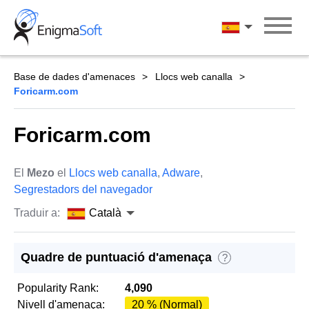
Skip
to
Català
content
Base de dades d'amenaces
Llocs web canalla
Foricarm.com
Foricarm.com
El
Mezo
el
Llocs web canalla
,
Adware
,
Segrestadors del navegador
Traduir a:
Català
Quadre de puntuació d'amenaça
?
Popularity Rank:
4,090
Nivell d'amenaça:
20 % (Normal)