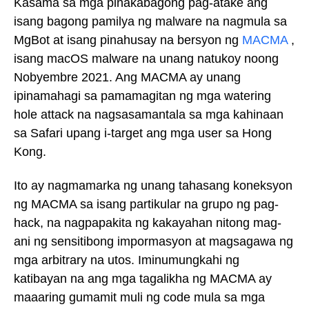
Kasama sa mga pinakabagong pag-atake ang
isang bagong pamilya ng malware na nagmula sa
MgBot at isang pinahusay na bersyon ng
MACMA
,
isang macOS malware na unang natukoy noong
Nobyembre 2021. Ang MACMA ay unang
ipinamahagi sa pamamagitan ng mga watering
hole attack na nagsasamantala sa mga kahinaan
sa Safari upang i-target ang mga user sa Hong
Kong.
Ito ay nagmamarka ng unang tahasang koneksyon
ng MACMA sa isang partikular na grupo ng pag-
hack, na nagpapakita ng kakayahan nitong mag-
ani ng sensitibong impormasyon at magsagawa ng
mga arbitrary na utos. Iminumungkahi ng
katibayan na ang mga tagalikha ng MACMA ay
maaaring gumamit muli ng code mula sa mga