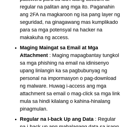
regular na palitan ang mga ito. Paganahin
ang 2FA na magkaroon ng isa pang layer ng
seguridad, na ginagawang mas kumplikado
para sa mga potensyal na hacker na
makakuha ng access.
Maging Maingat sa Email at Mga
Attachment
: Maging mapagbantay tungkol
sa mga phishing na email na idinisenyo
upang linlangin ka sa pagbubunyag ng
personal na impormasyon o pag-download
ng malware. Huwag i-access ang mga
attachment sa email o mag-click sa mga link
mula sa hindi kilalang o kahina-hinalang
pinagmulan.
Regular na I-back Up ang Data
: Regular
na i-back up ang mahalagang data sa isang