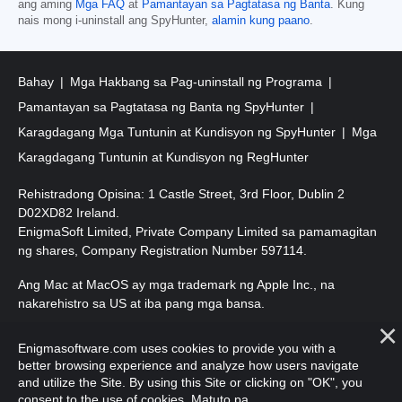
ang aming
Mga FAQ
at
Pamantayan sa Pagtatasa ng Banta
. Kung
nais mong i-uninstall ang SpyHunter,
alamin kung paano
.
Bahay
Mga Hakbang sa Pag-uninstall ng Programa
Pamantayan sa Pagtatasa ng Banta ng SpyHunter
Karagdagang Mga Tuntunin at Kundisyon ng SpyHunter
Mga
Karagdagang Tuntunin at Kundisyon ng RegHunter
Rehistradong Opisina: 1 Castle Street, 3rd Floor, Dublin 2
D02XD82 Ireland.
EnigmaSoft Limited, Private Company Limited sa pamamagitan
ng shares, Company Registration Number 597114.
Ang Mac at MacOS ay mga trademark ng Apple Inc., na
nakarehistro sa US at iba pang mga bansa.
Copyright 2016-2026. EnigmaSoft Ltd. Lahat ng Karapatan ay
Enigmasoftware.com uses cookies to provide you with a
Nakalaan.
better browsing experience and analyze how users navigate
and utilize the Site. By using this Site or clicking on "OK", you
consent to the use of cookies.
Matuto pa
.