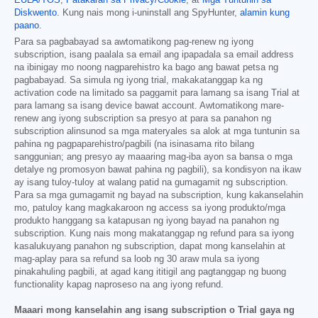
EULA/TOS
,
Patakaran sa Privacy/Cookie
, at
Mga Tuntunin sa
Diskwento
. Kung nais mong i-uninstall ang SpyHunter,
alamin kung
paano
.
Para sa pagbabayad sa awtomatikong pag-renew ng iyong
subscription, isang paalala sa email ang ipapadala sa email address
na ibinigay mo noong nagparehistro ka bago ang bawat petsa ng
pagbabayad. Sa simula ng iyong trial, makakatanggap ka ng
activation code na limitado sa paggamit para lamang sa isang Trial at
para lamang sa isang device bawat account. Awtomatikong mare-
renew ang iyong subscription sa presyo at para sa panahon ng
subscription alinsunod sa mga materyales sa alok at mga tuntunin sa
pahina ng pagpaparehistro/pagbili (na isinasama rito bilang
sanggunian; ang presyo ay maaaring mag-iba ayon sa bansa o mga
detalye ng promosyon bawat pahina ng pagbili), sa kondisyon na ikaw
ay isang tuloy-tuloy at walang patid na gumagamit ng subscription.
Para sa mga gumagamit ng bayad na subscription, kung kakanselahin
mo, patuloy kang magkakaroon ng access sa iyong produkto/mga
produkto hanggang sa katapusan ng iyong bayad na panahon ng
subscription. Kung nais mong makatanggap ng refund para sa iyong
kasalukuyang panahon ng subscription, dapat mong kanselahin at
mag-aplay para sa refund sa loob ng 30 araw mula sa iyong
pinakahuling pagbili, at agad kang ititigil ang pagtanggap ng buong
functionality kapag naproseso na ang iyong refund.
Maaari mong kanselahin ang isang subscription o Trial gaya ng