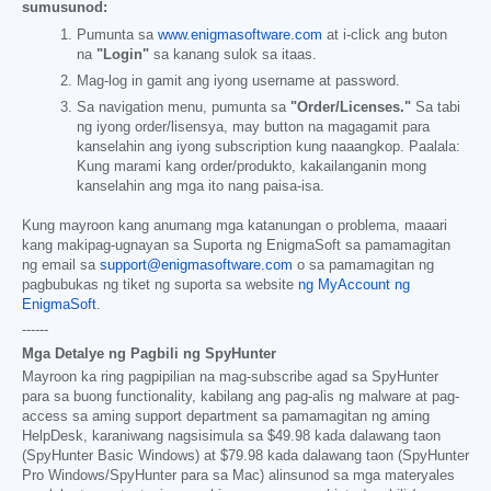
sumusunod:
Pumunta sa
www.enigmasoftware.com
at i-click ang buton
na
"Login"
sa kanang sulok sa itaas.
Mag-log in gamit ang iyong username at password.
Sa navigation menu, pumunta sa
"Order/Licenses."
Sa tabi
ng iyong order/lisensya, may button na magagamit para
kanselahin ang iyong subscription kung naaangkop. Paalala:
Kung marami kang order/produkto, kakailanganin mong
kanselahin ang mga ito nang paisa-isa.
Kung mayroon kang anumang mga katanungan o problema, maaari
kang makipag-ugnayan sa Suporta ng EnigmaSoft sa pamamagitan
ng email sa
support@enigmasoftware.com
o sa pamamagitan ng
pagbubukas ng tiket ng suporta sa website
ng MyAccount ng
EnigmaSoft
.
------
Mga Detalye ng Pagbili ng SpyHunter
Mayroon ka ring pagpipilian na mag-subscribe agad sa SpyHunter
para sa buong functionality, kabilang ang pag-alis ng malware at pag-
access sa aming support department sa pamamagitan ng aming
HelpDesk, karaniwang nagsisimula sa
$49.98
kada dalawang taon
(SpyHunter Basic Windows) at
$79.98
kada dalawang taon (SpyHunter
Pro Windows/SpyHunter para sa Mac) alinsunod sa mga materyales