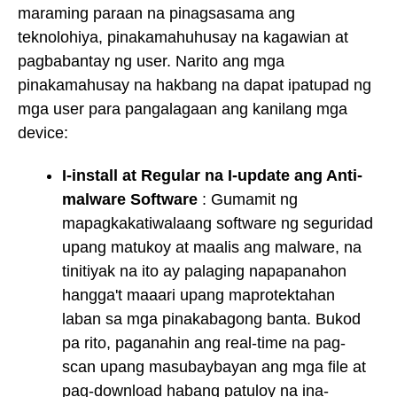
maraming paraan na pinagsasama ang
teknolohiya, pinakamahuhusay na kagawian at
pagbabantay ng user. Narito ang mga
pinakamahusay na hakbang na dapat ipatupad ng
mga user para pangalagaan ang kanilang mga
device:
I-install at Regular na I-update ang Anti-
malware Software
: Gumamit ng
mapagkakatiwalaang software ng seguridad
upang matukoy at maalis ang malware, na
tinitiyak na ito ay palaging napapanahon
hangga't maaari upang maprotektahan
laban sa mga pinakabagong banta. Bukod
pa rito, paganahin ang real-time na pag-
scan upang masubaybayan ang mga file at
pag-download habang patuloy na ina-