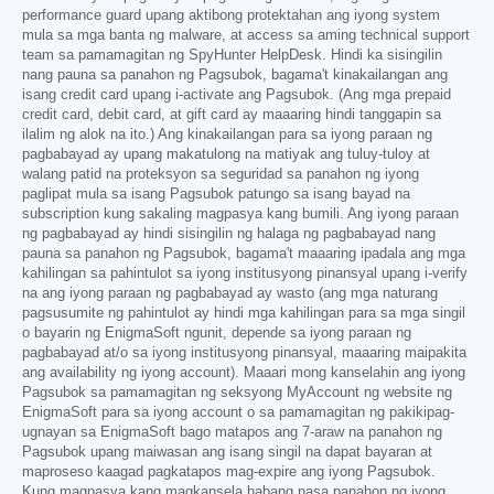
performance guard upang aktibong protektahan ang iyong system
mula sa mga banta ng malware, at access sa aming technical support
team sa pamamagitan ng SpyHunter HelpDesk. Hindi ka sisingilin
nang pauna sa panahon ng Pagsubok, bagama't kinakailangan ang
isang credit card upang i-activate ang Pagsubok. (Ang mga prepaid
credit card, debit card, at gift card ay maaaring hindi tanggapin sa
ilalim ng alok na ito.) Ang kinakailangan para sa iyong paraan ng
pagbabayad ay upang makatulong na matiyak ang tuluy-tuloy at
walang patid na proteksyon sa seguridad sa panahon ng iyong
paglipat mula sa isang Pagsubok patungo sa isang bayad na
subscription kung sakaling magpasya kang bumili. Ang iyong paraan
ng pagbabayad ay hindi sisingilin ng halaga ng pagbabayad nang
pauna sa panahon ng Pagsubok, bagama't maaaring ipadala ang mga
kahilingan sa pahintulot sa iyong institusyong pinansyal upang i-verify
na ang iyong paraan ng pagbabayad ay wasto (ang mga naturang
pagsusumite ng pahintulot ay hindi mga kahilingan para sa mga singil
o bayarin ng EnigmaSoft ngunit, depende sa iyong paraan ng
pagbabayad at/o sa iyong institusyong pinansyal, maaaring maipakita
ang availability ng iyong account). Maaari mong kanselahin ang iyong
Pagsubok sa pamamagitan ng seksyong MyAccount ng website ng
EnigmaSoft para sa iyong account o sa pamamagitan ng pakikipag-
ugnayan sa EnigmaSoft bago matapos ang 7-araw na panahon ng
Pagsubok upang maiwasan ang isang singil na dapat bayaran at
maproseso kaagad pagkatapos mag-expire ang iyong Pagsubok.
Kung magpasya kang magkansela habang nasa panahon ng iyong