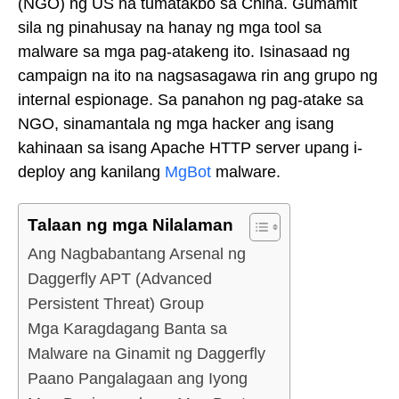
(NGO) ng US na tumatakbo sa China. Gumamit
sila ng pinahusay na hanay ng mga tool sa
malware sa mga pag-atakeng ito. Isinasaad ng
campaign na ito na nagsasagawa rin ang grupo ng
internal espionage. Sa panahon ng pag-atake sa
NGO, sinamantala ng mga hacker ang isang
kahinaan sa isang Apache HTTP server upang i-
deploy ang kanilang
MgBot
malware.
Talaan ng mga Nilalaman
Ang Nagbabantang Arsenal ng
Daggerfly APT (Advanced
Persistent Threat) Group
Mga Karagdagang Banta sa
Malware na Ginamit ng Daggerfly
Paano Pangalagaan ang Iyong