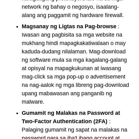
network ng bahay o negosyo, isaalang-
alang ang paggamit ng hardware firewall.
Magsanay ng Ligtas na Pag-browse
:
Iwasan ang pagbisita sa mga website na
mukhang hindi mapagkakatiwalaan o may
kaduda-dudang nilalaman. Mag-download
ng software mula sa mga kagalang-galang
at opisyal na mapagkukunan at iwasang
mag-click sa mga pop-up o advertisement
na nag-aalok ng mga libreng pag-download
upang mabawasan ang panganib ng
malware.
Gumamit ng Malakas na Password at
Two-Factor Authentication (2FA)
:
Palaging gumamit ng sapat na malakas na
password para sa iba't ibang account at