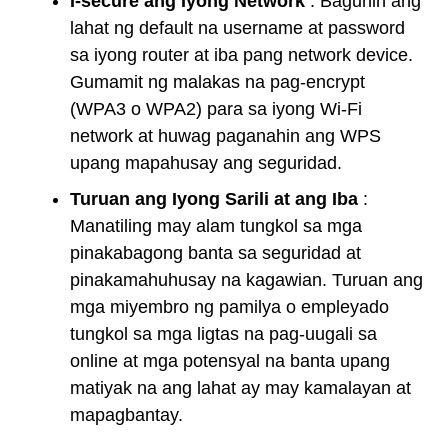
I-secure ang Iyong Network
: Baguhin ang
lahat ng default na username at password
sa iyong router at iba pang network device.
Gumamit ng malakas na pag-encrypt
(WPA3 o WPA2) para sa iyong Wi-Fi
network at huwag paganahin ang WPS
upang mapahusay ang seguridad.
Turuan ang Iyong Sarili at ang Iba
:
Manatiling may alam tungkol sa mga
pinakabagong banta sa seguridad at
pinakamahuhusay na kagawian. Turuan ang
mga miyembro ng pamilya o empleyado
tungkol sa mga ligtas na pag-uugali sa
online at mga potensyal na banta upang
matiyak na ang lahat ay may kamalayan at
mapagbantay.