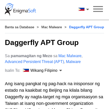
Skip
to
Wikang Filipin
content
Banta sa Database
Mac Malware
Daggerfly APT Group
Daggerfly APT Group
Sa
pamamagitan ng Mezo
sa
Mac Malware
,
Advanced Persistent Threat (APT)
,
Malware
Isalin To:
Wikang Filipino
Ang isang pangkat ng pag-hack na inisponsor ng
estado na kaakibat ng Beijing na kilala bilang
Daggerfly ay nagta-target ng mga organisasyon sa
Taiwan at isang non-government organization