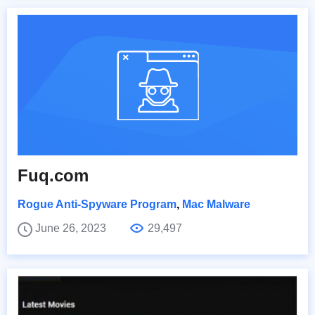
Fuq.com
Rogue Anti-Spyware Program
,
Mac Malware
June 26, 2023
29,497