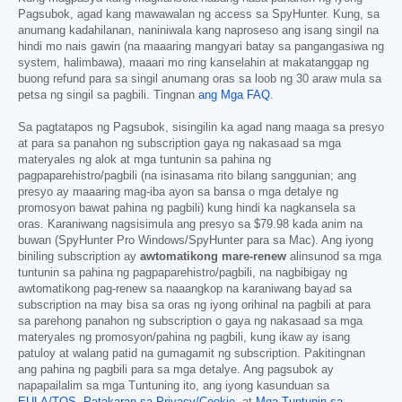
Pagsubok, agad kang mawawalan ng access sa SpyHunter. Kung, sa
anumang kadahilanan, naniniwala kang naproseso ang isang singil na
hindi mo nais gawin (na maaaring mangyari batay sa pangangasiwa ng
system, halimbawa), maaari mo ring kanselahin at makatanggap ng
buong refund para sa singil anumang oras sa loob ng 30 araw mula sa
petsa ng singil sa pagbili. Tingnan
ang Mga FAQ
.
Sa pagtatapos ng Pagsubok, sisingilin ka agad nang maaga sa presyo
at para sa panahon ng subscription gaya ng nakasaad sa mga
materyales ng alok at mga tuntunin sa pahina ng
pagpaparehistro/pagbili (na isinasama rito bilang sanggunian; ang
presyo ay maaaring mag-iba ayon sa bansa o mga detalye ng
promosyon bawat pahina ng pagbili) kung hindi ka nagkansela sa
oras. Karaniwang nagsisimula ang presyo sa
$79.98
kada anim na
buwan (SpyHunter Pro Windows/SpyHunter para sa Mac). Ang iyong
biniling subscription ay
awtomatikong mare-renew
alinsunod sa mga
tuntunin sa pahina ng pagpaparehistro/pagbili, na nagbibigay ng
awtomatikong pag-renew sa naaangkop na karaniwang bayad sa
subscription na may bisa sa oras ng iyong orihinal na pagbili at para
sa parehong panahon ng subscription o gaya ng nakasaad sa mga
materyales ng promosyon/pahina ng pagbili, kung ikaw ay isang
patuloy at walang patid na gumagamit ng subscription. Pakitingnan
ang pahina ng pagbili para sa mga detalye. Ang pagsubok ay
napapailalim sa mga Tuntuning ito, ang iyong kasunduan sa