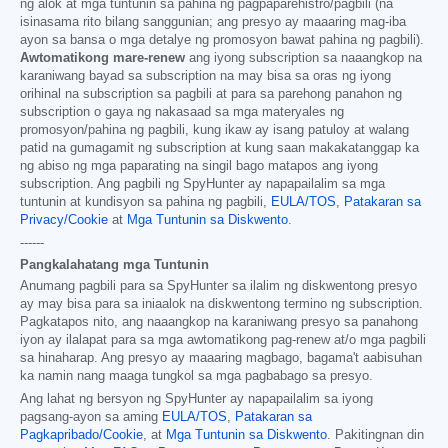
ng alok at mga tuntunin sa pahina ng pagpaparehistro/pagbili (na
isinasama rito bilang sanggunian; ang presyo ay maaaring mag-iba
ayon sa bansa o mga detalye ng promosyon bawat pahina ng pagbili).
Awtomatikong mare-renew
ang iyong subscription sa naaangkop na
karaniwang bayad sa subscription na may bisa sa oras ng iyong
orihinal na subscription sa pagbili at para sa parehong panahon ng
subscription o gaya ng nakasaad sa mga materyales ng
promosyon/pahina ng pagbili, kung ikaw ay isang patuloy at walang
patid na gumagamit ng subscription at kung saan makakatanggap ka
ng abiso ng mga paparating na singil bago matapos ang iyong
subscription. Ang pagbili ng SpyHunter ay napapailalim sa mga
tuntunin at kundisyon sa pahina ng pagbili,
EULA/TOS
,
Patakaran sa
Privacy/Cookie
at
Mga Tuntunin sa Diskwento
.
------
Pangkalahatang mga Tuntunin
Anumang pagbili para sa SpyHunter sa ilalim ng diskwentong presyo
ay may bisa para sa iniaalok na diskwentong termino ng subscription.
Pagkatapos nito, ang naaangkop na karaniwang presyo sa panahong
iyon ay ilalapat para sa mga awtomatikong pag-renew at/o mga pagbili
sa hinaharap. Ang presyo ay maaaring magbago, bagama't aabisuhan
ka namin nang maaga tungkol sa mga pagbabago sa presyo.
Ang lahat ng bersyon ng SpyHunter ay napapailalim sa iyong
pagsang-ayon sa aming
EULA/TOS
,
Patakaran sa
Pagkapribado/Cookie
, at
Mga Tuntunin sa Diskwento
. Pakitingnan din