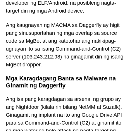
developer ng ELF/Android, na posibleng nagta-
target din ng mga Android device.
Ang kaugnayan ng MACMA sa Daggerfly ay higit
pang sinusuportahan ng mga overlap sa source
code sa MgBot at ang katotohanang nakikipag-
ugnayan ito sa isang Command-and-Control (C2)
server (103.243.212.98) na ginagamit din ng isang
MgBot dropper.
Mga Karagdagang Banta sa Malware na
Ginamit ng Daggerfly
Ang isa pang karagdagan sa arsenal ng grupo ay
ang Nightdoor (kilala rin bilang NetMM at Suzafk).
Ginagamit ng implant na ito ang Google Drive API
para sa Command-and-Control (C2) at ginamit ito
sa mga watering hole attack na nagta-target ng