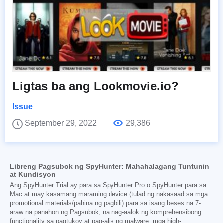
Ligtas ba ang Lookmovie.io?
Issue
September 29, 2022
29,386
Libreng Pagsubok ng SpyHunter: Mahahalagang Tuntunin
at Kundisyon
Ang SpyHunter Trial ay para sa SpyHunter Pro o SpyHunter para sa
Mac at may kasamang maraming device (tulad ng nakasaad sa mga
promotional materials/pahina ng pagbili) para sa isang beses na 7-
araw na panahon ng Pagsubok, na nag-aalok ng komprehensibong
functionality sa pagtukoy at pag-alis ng malware, mga high-