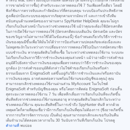
สำหรับ Mac และรวมถึงอุปกรณ์หลายเครื่อง (ตามที่ระบุไว้ในเอกสารส่งเสริม
การขาย/หน้าการซื้อ) สำหรับระยะเวลาทดลองใช้ 7 วันเพียงครั้งเดียว โดยมี
ฟังก์ชันการตรวจจับและกำจัดมัลแวร์ที่ครอบคลุม ระบบป้องกันประสิทธิภาพ
สูงเพื่อปกป้องระบบของคุณจากภัยคุกคามจากมัลแวร์ และการเข้าถึงทีม
สนับสนุนด้านเทคนิคของเราผ่านทาง SpyHunter HelpDesk คุณจะไม่ถูก
เรียกเก็บเงินล่วงหน้าในระหว่างช่วงทดลองใช้ แม้ว่าคุณจะต้องใช้บัตรเครดิต
ในการเปิดใช้งานการทดลองใช้ (บัตรเครดิตแบบเติมเงิน บัตรเดบิต และบัตร
ของขวัญอาจไม่สามารถใช้ได้ในข้อเสนอนี้) ข้อกำหนดเกี่ยวกับวิธีการชำระ
เงินของคุณมีขึ้นเพื่อให้มั่นใจได้ว่าการป้องกันความปลอดภัยจะต่อเนื่องและ
ไม่หยุดชะงักในระหว่างการเปลี่ยนจากการทดลองใช้ไปเป็นการสมัครสมาชิก
แบบชำระเงิน หากคุณตัดสินใจที่จะซื้อ ในระหว่างช่วงทดลองใช้งาน ระบบจะ
ไม่เรียกเก็บเงินจากวิธีการชำระเงินของคุณล่วงหน้า แม้ว่าอาจมีการส่งคำขอ
อนุมัติไปยังสถาบันการเงินของคุณเพื่อตรวจสอบว่าวิธีการชำระเงินของคุณ
ถูกต้อง (การส่งคำขออนุมัติดังกล่าวไม่ใช่คำขอเรียกเก็บเงินหรือค่า
ธรรมเนียมจาก EnigmaSoft แต่ขึ้นอยู่กับวิธีการชำระเงินและ/หรือสถาบัน
การเงินของคุณ อาจส่งผลต่อความพร้อมใช้งานของบัญชีของคุณ) คุณ
สามารถยกเลิกช่วงทดลองใช้งานผ่านส่วน MyAccount ในเว็บไซต์
EnigmaSoft สำหรับบัญชีของคุณ หรือโดยการติดต่อ EnigmaSoft ก่อนสิ้น
สุดระยะเวลาทดลองใช้งาน 7 วัน เพื่อหลีกเลี่ยงการเรียกเก็บเงินที่จะเกิดขึ้น
ทันทีหลังจากช่วงทดลองใช้งานหมดอายุ หากคุณตัดสินใจยกเลิกในระหว่าง
ช่วงทดลองใช้งาน คุณจะเสียสิทธิ์ในการเข้าถึง SpyHunter ทันที หากด้วย
เหตุผลใดก็ตามที่คุณเชื่อว่ามีการเรียกเก็บเงินที่คุณไม่ต้องการ (ซึ่งอาจเกิดขึ้น
จากการบริหารจัดการระบบ เป็นต้น) คุณสามารถยกเลิกและขอรับเงินคืน
เต็มจำนวนได้ตลอดเวลาภายใน 30 วันนับจากวันที่เรียกเก็บเงิน โปรดดู
คำถามที่
พบบ่อย