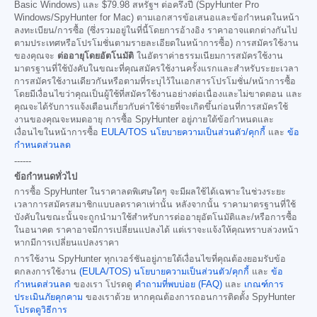
Basic Windows) และ
$79.98
สหรัฐฯ ต่อครึ่งปี (SpyHunter Pro
Windows/SpyHunter for Mac) ตามเอกสารข้อเสนอและข้อกำหนดในหน้า
ลงทะเบียน/การซื้อ (ซึ่งรวมอยู่ในที่นี้โดยการอ้างอิง ราคาอาจแตกต่างกันไป
ตามประเทศหรือโปรโมชั่นตามรายละเอียดในหน้าการซื้อ) การสมัครใช้งาน
ของคุณจะ
ต่ออายุโดยอัตโนมัติ
ในอัตราค่าธรรมเนียมการสมัครใช้งาน
มาตรฐานที่ใช้บังคับในขณะที่คุณสมัครใช้งานครั้งแรกและสำหรับระยะเวลา
การสมัครใช้งานเดียวกันหรือตามที่ระบุไว้ในเอกสารโปรโมชั่น/หน้าการซื้อ
โดยมีเงื่อนไขว่าคุณเป็นผู้ใช้ที่สมัครใช้งานอย่างต่อเนื่องและไม่ขาดตอน และ
คุณจะได้รับการแจ้งเตือนเกี่ยวกับค่าใช้จ่ายที่จะเกิดขึ้นก่อนที่การสมัครใช้
งานของคุณจะหมดอายุ การซื้อ SpyHunter อยู่ภายใต้ข้อกำหนดและ
เงื่อนไขในหน้าการซื้อ
EULA/TOS
นโยบายความเป็นส่วนตัว/คุกกี้
และ
ข้อ
กำหนดส่วนลด
------
ข้อกำหนดทั่วไป
การซื้อ SpyHunter ในราคาลดพิเศษใดๆ จะมีผลใช้ได้เฉพาะในช่วงระยะ
เวลาการสมัครสมาชิกแบบลดราคาเท่านั้น หลังจากนั้น ราคามาตรฐานที่ใช้
บังคับในขณะนั้นจะถูกนำมาใช้สำหรับการต่ออายุอัตโนมัติและ/หรือการซื้อ
ในอนาคต ราคาอาจมีการเปลี่ยนแปลงได้ แต่เราจะแจ้งให้คุณทราบล่วงหน้า
หากมีการเปลี่ยนแปลงราคา
การใช้งาน SpyHunter ทุกเวอร์ชันอยู่ภายใต้เงื่อนไขที่คุณต้องยอมรับข้อ
ตกลงการใช้งาน
(EULA/TOS)
นโยบายความเป็นส่วนตัว/คุกกี้
และ
ข้อ
กำหนดส่วนลด
ของเรา โปรดดู
คำถามที่พบบ่อย (FAQ)
และ
เกณฑ์การ
ประเมินภัยคุกคาม
ของเราด้วย หากคุณต้องการถอนการติดตั้ง SpyHunter
โปรดดูวิธีการ