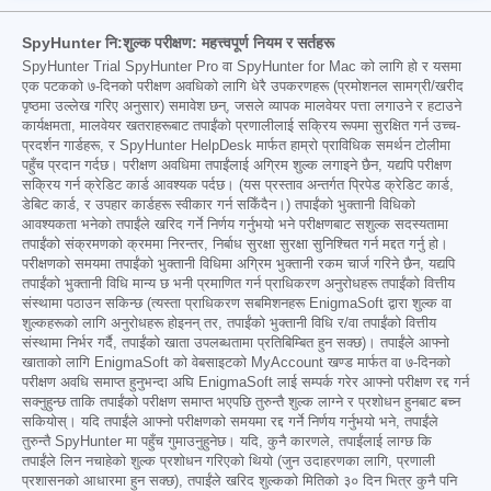
SpyHunter नि:शुल्क परीक्षण: महत्त्वपूर्ण नियम र सर्तहरू
SpyHunter Trial SpyHunter Pro वा SpyHunter for Mac को लागि हो र यसमा
एक पटकको ७-दिनको परीक्षण अवधिको लागि धेरै उपकरणहरू (प्रमोशनल सामग्री/खरीद
पृष्ठमा उल्लेख गरिए अनुसार) समावेश छन्, जसले व्यापक मालवेयर पत्ता लगाउने र हटाउने
कार्यक्षमता, मालवेयर खतराहरूबाट तपाईंको प्रणालीलाई सक्रिय रूपमा सुरक्षित गर्न उच्च-
प्रदर्शन गार्डहरू, र SpyHunter HelpDesk मार्फत हाम्रो प्राविधिक समर्थन टोलीमा
पहुँच प्रदान गर्दछ। परीक्षण अवधिमा तपाईंलाई अग्रिम शुल्क लगाइने छैन, यद्यपि परीक्षण
सक्रिय गर्न क्रेडिट कार्ड आवश्यक पर्दछ। (यस प्रस्ताव अन्तर्गत प्रिपेड क्रेडिट कार्ड,
डेबिट कार्ड, र उपहार कार्डहरू स्वीकार गर्न सकिँदैन।) तपाईंको भुक्तानी विधिको
आवश्यकता भनेको तपाईंले खरिद गर्ने निर्णय गर्नुभयो भने परीक्षणबाट सशुल्क सदस्यतामा
तपाईंको संक्रमणको क्रममा निरन्तर, निर्बाध सुरक्षा सुरक्षा सुनिश्चित गर्न मद्दत गर्नु हो।
परीक्षणको समयमा तपाईंको भुक्तानी विधिमा अग्रिम भुक्तानी रकम चार्ज गरिने छैन, यद्यपि
तपाईंको भुक्तानी विधि मान्य छ भनी प्रमाणित गर्न प्राधिकरण अनुरोधहरू तपाईंको वित्तीय
संस्थामा पठाउन सकिन्छ (त्यस्ता प्राधिकरण सबमिशनहरू EnigmaSoft द्वारा शुल्क वा
शुल्कहरूको लागि अनुरोधहरू होइनन् तर, तपाईंको भुक्तानी विधि र/वा तपाईंको वित्तीय
संस्थामा निर्भर गर्दै, तपाईंको खाता उपलब्धतामा प्रतिबिम्बित हुन सक्छ)। तपाईंले आफ्नो
खाताको लागि EnigmaSoft को वेबसाइटको MyAccount खण्ड मार्फत वा ७-दिनको
परीक्षण अवधि समाप्त हुनुभन्दा अघि EnigmaSoft लाई सम्पर्क गरेर आफ्नो परीक्षण रद्द गर्न
सक्नुहुन्छ ताकि तपाईंको परीक्षण समाप्त भएपछि तुरुन्तै शुल्क लाग्ने र प्रशोधन हुनबाट बच्न
सकियोस्। यदि तपाईंले आफ्नो परीक्षणको समयमा रद्द गर्ने निर्णय गर्नुभयो भने, तपाईंले
तुरुन्तै SpyHunter मा पहुँच गुमाउनुहुनेछ। यदि, कुनै कारणले, तपाईंलाई लाग्छ कि
तपाईंले लिन नचाहेको शुल्क प्रशोधन गरिएको थियो (जुन उदाहरणका लागि, प्रणाली
प्रशासनको आधारमा हुन सक्छ), तपाईंले खरिद शुल्कको मितिको ३० दिन भित्र कुनै पनि