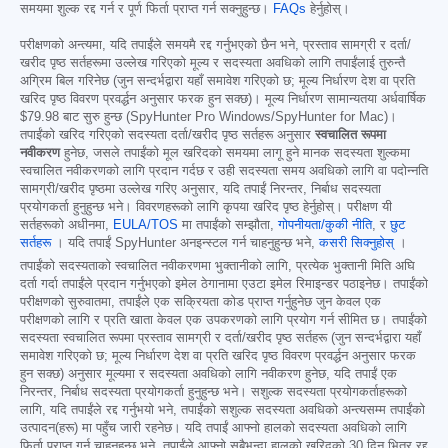
समयमा शुल्क रद्द गर्न र पूर्ण फिर्ता प्राप्त गर्न सक्नुहुन्छ।
FAQs
हेर्नुहोस्।
परीक्षणको अन्त्यमा, यदि तपाईंले समयमै रद्द गर्नुभएको छैन भने, प्रस्ताव सामग्री र दर्ता/
खरीद पृष्ठ सर्तहरूमा उल्लेख गरिएको मूल्य र सदस्यता अवधिको लागि तपाईंलाई तुरुन्तै
अग्रिम बिल गरिनेछ (जुन सन्दर्भद्वारा यहाँ समावेश गरिएको छ; मूल्य निर्धारण देश वा प्रति
खरिद पृष्ठ विवरण प्रवर्द्धन अनुसार फरक हुन सक्छ)। मूल्य निर्धारण सामान्यतया अर्धवार्षिक
$79.98
बाट सुरु हुन्छ (SpyHunter Pro Windows/SpyHunter for Mac)।
तपाईंको खरिद गरिएको सदस्यता दर्ता/खरीद पृष्ठ सर्तहरू अनुसार
स्वचालित रूपमा
नवीकरण
हुनेछ, जसले तपाईंको मूल खरिदको समयमा लागू हुने मानक सदस्यता शुल्कमा
स्वचालित नवीकरणको लागि प्रदान गर्दछ र उही सदस्यता समय अवधिको लागि वा पदोन्नति
सामग्री/खरीद पृष्ठमा उल्लेख गरिए अनुसार, यदि तपाईं निरन्तर, निर्बाध सदस्यता
प्रयोगकर्ता हुनुहुन्छ भने। विवरणहरूको लागि कृपया खरिद पृष्ठ हेर्नुहोस्। परीक्षण यी
सर्तहरूको अधीनमा,
EULA/TOS
मा तपाईंको सम्झौता,
गोपनीयता/कुकी नीति
, र
छुट
सर्तहरू
। यदि तपाईं SpyHunter अनइन्स्टल गर्न चाहनुहुन्छ भने,
कसरी सिक्नुहोस्
।
तपाईंको सदस्यताको स्वचालित नवीकरणमा भुक्तानीको लागि, प्रत्येक भुक्तानी मिति अघि
दर्ता गर्दा तपाईंले प्रदान गर्नुभएको इमेल ठेगानामा एउटा इमेल रिमाइन्डर पठाइनेछ। तपाईंको
परीक्षणको सुरुवातमा, तपाईंले एक सक्रियता कोड प्राप्त गर्नुहुनेछ जुन केवल एक
परीक्षणको लागि र प्रति खाता केवल एक उपकरणको लागि प्रयोग गर्न सीमित छ। तपाईंको
सदस्यता स्वचालित रूपमा प्रस्ताव सामग्री र दर्ता/खरीद पृष्ठ सर्तहरू (जुन सन्दर्भद्वारा यहाँ
समावेश गरिएको छ; मूल्य निर्धारण देश वा प्रति खरिद पृष्ठ विवरण प्रवर्द्धन अनुसार फरक
हुन सक्छ) अनुसार मूल्यमा र सदस्यता अवधिको लागि नवीकरण हुनेछ, यदि तपाईं एक
निरन्तर, निर्बाध सदस्यता प्रयोगकर्ता हुनुहुन्छ भने। सशुल्क सदस्यता प्रयोगकर्ताहरूको
लागि, यदि तपाईंले रद्द गर्नुभयो भने, तपाईंको सशुल्क सदस्यता अवधिको अन्त्यसम्म तपाईंको
उत्पादन(हरू) मा पहुँच जारी रहनेछ। यदि तपाईं आफ्नो हालको सदस्यता अवधिको लागि
फिर्ता प्राप्त गर्न चाहनुहुन्छ भने, तपाईंले आफ्नो सबैभन्दा हालको खरिदको 30 दिन भित्र रद्द