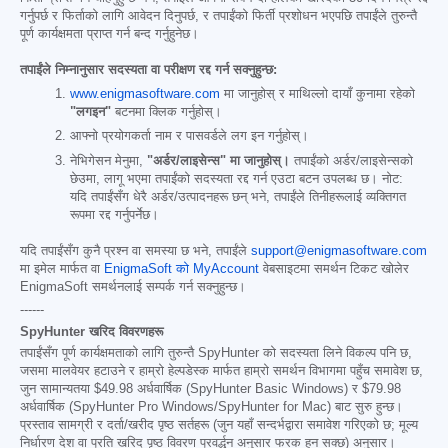
गर्नुपर्छ र फिर्ताको लागि आवेदन दिनुपर्छ, र तपाईंको फिर्ती प्रशोधन भएपछि तपाईंले तुरुन्तै
पूर्ण कार्यक्षमता प्राप्त गर्न बन्द गर्नुहुनेछ।
तपाईंले निम्नानुसार सदस्यता वा परीक्षण रद्द गर्न सक्नुहुन्छ:
www.enigmasoftware.com
मा जानुहोस् र माथिल्लो दायाँ कुनामा रहेको
"लगइन"
बटनमा क्लिक गर्नुहोस्।
आफ्नो प्रयोगकर्ता नाम र पासवर्डले लग इन गर्नुहोस्।
नेभिगेसन मेनुमा,
"अर्डर/लाइसेन्स" मा जानुहोस्।
तपाईंको अर्डर/लाइसेन्सको
छेउमा, लागू भएमा तपाईंको सदस्यता रद्द गर्न एउटा बटन उपलब्ध छ। नोट:
यदि तपाईंसँग धेरै अर्डर/उत्पादनहरू छन् भने, तपाईंले तिनीहरूलाई व्यक्तिगत
रूपमा रद्द गर्नुपर्नेछ।
यदि तपाईंसँग कुनै प्रश्न वा समस्या छ भने, तपाईंले
support@enigmasoftware.com
मा इमेल मार्फत वा
EnigmaSoft को MyAccount
वेबसाइटमा समर्थन टिकट खोलेर
EnigmaSoft समर्थनलाई सम्पर्क गर्न सक्नुहुन्छ।
------
SpyHunter खरिद विवरणहरू
तपाईंसँग पूर्ण कार्यक्षमताको लागि तुरुन्तै SpyHunter को सदस्यता लिने विकल्प पनि छ,
जसमा मालवेयर हटाउने र हाम्रो हेल्पडेस्क मार्फत हाम्रो समर्थन विभागमा पहुँच समावेश छ,
जुन सामान्यतया
$49.98
अर्धवार्षिक (SpyHunter Basic Windows) र
$79.98
अर्धवार्षिक (SpyHunter Pro Windows/SpyHunter for Mac) बाट सुरु हुन्छ।
प्रस्ताव सामग्री र दर्ता/खरीद पृष्ठ सर्तहरू (जुन यहाँ सन्दर्भद्वारा समावेश गरिएको छ; मूल्य
निर्धारण देश वा प्रति खरिद पृष्ठ विवरण प्रवर्द्धन अनुसार फरक हुन सक्छ) अनुसार।