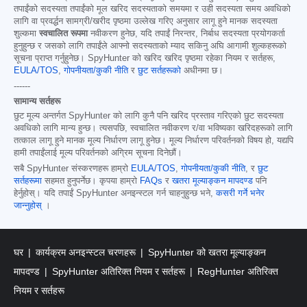
तपाईंको सदस्यता तपाईंको मूल खरिद सदस्यताको समयमा र उही सदस्यता समय अवधिको
लागि वा प्रवर्द्धन सामग्री/खरीद पृष्ठमा उल्लेख गरिए अनुसार लागू हुने मानक सदस्यता
शुल्कमा
स्वचालित रूपमा
नवीकरण हुनेछ, यदि तपाईं निरन्तर, निर्बाध सदस्यता प्रयोगकर्ता
हुनुहुन्छ र जसको लागि तपाईंले आफ्नो सदस्यताको म्याद सकिनु अघि आगामी शुल्कहरूको
सूचना प्राप्त गर्नुहुनेछ। SpyHunter को खरिद खरिद पृष्ठमा रहेका नियम र सर्तहरू,
EULA/TOS
,
गोपनीयता/कुकी नीति
र
छुट सर्तहरूको
अधीनमा छ।
------
सामान्य सर्तहरू
छुट मूल्य अन्तर्गत SpyHunter को लागि कुनै पनि खरिद प्रस्ताव गरिएको छुट सदस्यता
अवधिको लागि मान्य हुन्छ। त्यसपछि, स्वचालित नवीकरण र/वा भविष्यका खरिदहरूको लागि
तत्काल लागू हुने मानक मूल्य निर्धारण लागू हुनेछ। मूल्य निर्धारण परिवर्तनको विषय हो, यद्यपि
हामी तपाईंलाई मूल्य परिवर्तनको अग्रिम सूचना दिनेछौं।
सबै SpyHunter संस्करणहरू हाम्रो
EULA/TOS
,
गोपनीयता/कुकी नीति
, र
छुट
सर्तहरूमा
सहमत हुनुपर्नेछ। कृपया हाम्रो
FAQs
र
खतरा मूल्याङ्कन मापदण्ड
पनि
हेर्नुहोस्। यदि तपाईं SpyHunter अनइन्स्टल गर्न चाहनुहुन्छ भने,
कसरी गर्ने भनेर
जान्नुहोस्
।
घर
कार्यक्रम अनइन्स्टल चरणहरू
SpyHunter को खतरा मूल्याङ्कन
मापदण्ड
SpyHunter अतिरिक्त नियम र सर्तहरू
RegHunter अतिरिक्त
नियम र सर्तहरू