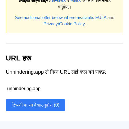
तपाईको ओएस होइन?
विन्डोज®
र
म्याक®
को लागि डाउनलोड
गर्नुहोस्।
See additional offer below where available.
EULA
and
Privacy/Cookie Policy
.
URL हरू
Unhindering.app ले निम्न URL लाई कल गर्न सक्छ:
unhindering.app
टिप्पणी फारम देखाउनुहोस् (0)