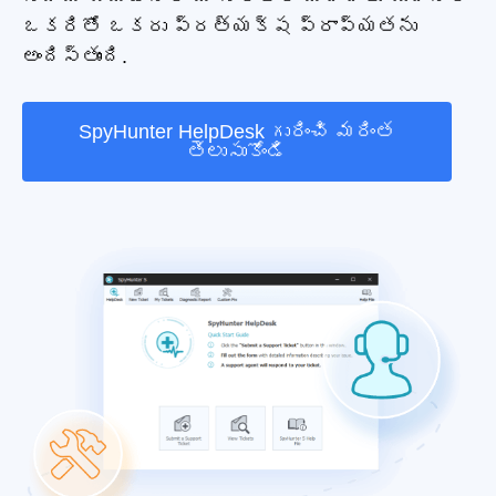
ఒకరితో ఒకరు ప్రత్యక్ష ప్రాప్యతను
అందిస్తుంది.
SpyHunter HelpDesk గురించి మరింత
తెలుసుకోండి