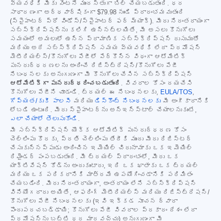
వ్యవధికి మీకు వెంటనే ముందస్తుగా బిల్ చేయబడుతుంది. ధర
సాధారణంగా అర్ధవార్షికంగా
$79.98
నుండి ప్రారంభమవుతుంది
(స్పైహంటర్ ప్రో విండోస్/స్పైహంటర్ ఫర్ మ్యాక్). మీరు నిరంతరాయంగా
సబ్‌స్క్రిప్షన్‌ను కలిగి ఉన్నట్లయితే, మీ అసలు కొనుగోలు
సమయంలో అమలులో ఉన్న ప్రామాణిక సబ్‌స్క్రిప్షన్ రుసుముతో
మరియు అదే సబ్‌స్క్రిప్షన్ సమయ వ్యవధికి లేదా ప్రమోషన్
మెటీరియల్స్/కొనుగోలు పేజీలో పేర్కొన్న విధంగా ఆటోమేటిక్
పునరుద్ధరణలను అందించే రిజిస్ట్రేషన్/కొనుగోలు పేజీ
నిబంధనలకు అనుగుణంగా మీ కొనుగోలు చేసిన సబ్‌స్క్రిప్షన్
ఆటోమేటిక్‌గా పునరుద్ధరించబడుతుంది
. వివరాల కోసం దయచేసి
కొనుగోలు పేజీని చూడండి. ట్రయల్ ఈ నిబంధనలకు,
EULA/TOS
,
గోప్యత/కుకీ పాలసీ
మరియు
డిస్కౌంట్ నిబంధనలకు
మీ అంగీకారానికి
లోబడి ఉంటుంది. మీరు స్పైహంటర్‌ను అన్‌ఇన్‌స్టాల్ చేయాలనుకుంటే,
ఎలా చేయాలో తెలుసుకోండి
.
మీ సబ్‌స్క్రిప్షన్ యొక్క ఆటోమేటిక్ పునరుద్ధరణ కోసం
చెల్లింపు కొరకు, ప్రతి చెల్లింపు తేదీకి ముందు మీరు రిజిస్టర్
చేసుకున్నప్పుడు అందించిన ఇమెయిల్ చిరునామాకు ఒక ఇమెయిల్
రిమైండర్ పంపబడుతుంది. మీ ట్రయల్ ప్రారంభంలో, మీరు ఒక
యాక్టివేషన్ కోడ్‌ను అందుకుంటారు, ఇది ఒక ఖాతాకు ఒక ట్రయల్
మరియు ఒక పరికరానికి మాత్రమే ఉపయోగించడానికి పరిమితం
చేయబడింది. మీరు నిరంతరాయంగా, అంతరాయం లేని సబ్‌స్క్రిప్షన్
వినియోగదారు అయితే, ఆఫరింగ్ మెటీరియల్స్ మరియు రిజిస్ట్రేషన్/
కొనుగోలు పేజీ నిబంధనలకు (ఇవి ఇక్కడ సూచన ద్వారా
పొందుపరచబడ్డాయి; కొనుగోలు పేజీ వివరాల ప్రకారం దేశం లేదా
ప్రమోషన్‌ను బట్టి ధర మారవచ్చు) అనుగుణంగా మీ