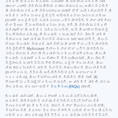
పద్ధతి అవసరం. ట్రయల్ సమయంలో మీ చెల్లింపు పద్ధతి నుండి
ముందుగా ఎలాంటి చెల్లింపు మొత్తం వసూలు చేయబడదు, అయినప్పటికీ
మీ చెల్లింపు పద్ధతి చెల్లుబాటు అవుతుందో లేదో ధృవీకరించడానికి మీ
ఆర్థిక సంస్థకు ఆథరైజేషన్ అభ్యర్థనలు పంపబడవచ్చు
(అలాంటి ఆథరైజేషన్ సమర్పణలు ఎనిగ్మాసాఫ్ట్ ద్వారా ఛార్జీలు
లేదా ఫీజుల కోసం అభ్యర్థనలు కావు, కానీ మీ చెల్లింపు పద్ధతి
మరియు/లేదా మీ ఆర్థిక సంస్థను బట్టి, అవి మీ ఖాతా లభ్యతపై
ప్రతిబింబించవచ్చు). మీ ట్రయల్ గడువు ముగిసిన వెంటనే ఛార్జీ
విధించబడకుండా మరియు ప్రాసెస్ చేయబడకుండా ఉండటానికి, మీరు 7-
రోజుల ట్రయల్ వ్యవధి ముగిసేలోపు మీ ఖాతా కోసం ఎనిగ్మాసాఫ్ట్
వెబ్‌సైట్‌లోని MyAccount విభాగం ద్వారా లేదా ఎనిగ్మాసాఫ్ట్‌ను
సంప్రదించడం ద్వారా మీ ట్రయల్‌ను రద్దు చేసుకోవచ్చు. మీరు మీ
ట్రయల్ సమయంలో రద్దు చేయాలని నిర్ణయించుకుంటే, మీరు వెంటనే
స్పైహంటర్‌కు యాక్సెస్‌ను కోల్పోతారు. ఏదైనా కారణం చేత, మీరు
చేయకూడదనుకున్న ఛార్జీ ప్రాసెస్ చేయబడిందని మీరు భావిస్తే
(ఉదాహరణకు, సిస్టమ్ అడ్మినిస్ట్రేషన్ ఆధారంగా ఇది
జరగవచ్చు), మీరు కొనుగోలు ఛార్జీ విధించిన తేదీ నుండి 30
రోజులలోపు ఎప్పుడైనా రద్దు చేసుకుని, ఆ ఛార్జీకి పూర్తి వాపసు
పొందవచ్చు. తరచుగా అడిగే
ప్రశ్నలు (FAQs)
చూడండి.
ట్రయల్ ముగింపులో, మీరు సకాలంలో రద్దు చేసుకోనట్లయితే,
ఆఫరింగ్ మెటీరియల్స్ మరియు రిజిస్ట్రేషన్/కొనుగోలు పేజీ
నిబంధనలలో (ఇవి ఇక్కడ సూచన ద్వారా పొందుపరచబడ్డాయి;
కొనుగోలు పేజీ వివరాల ప్రకారం దేశాన్ని బట్టి లేదా ప్రమోషన్‌ను
బట్టి ధర మారవచ్చు) పేర్కొన్న ధర మరియు సబ్‌స్క్రిప్షన్