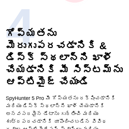
గోప్యతను
మెరుగుపరచడానికి &
డిస్క్ స్థలాన్ని ఖాళీ
చేయడానికి మీ సిస్టమ్‌ను
ఆప్టిమైజ్ చేయండి
SpyHunter 5 Pro మీ గోప్యతను రక్షించడానికి
మరియు డిస్క్ స్థలాన్ని ఖాళీ చేయడానికి
అనవసరమైన డేటాను గుర్తించి మరియు
శుభ్రపరచడానికి రూపొందించబడిన వివిధ