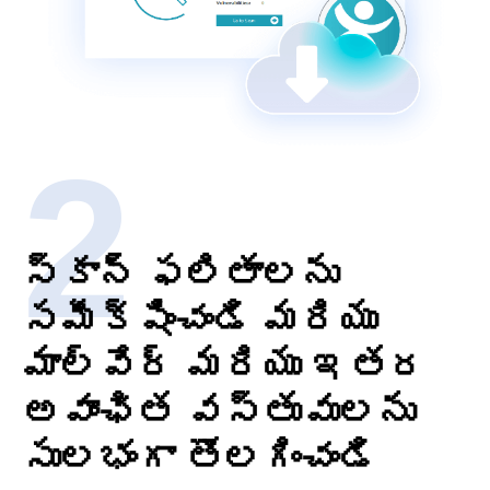
స్కాన్ ఫలితాలను
సమీక్షించండి మరియు
మాల్వేర్ మరియు ఇతర
అవాంఛిత వస్తువులను
సులభంగా తొలగించండి