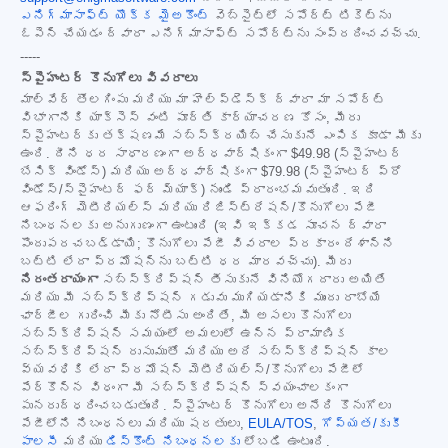
ఎనిగ్మాసాఫ్ట్ యొక్క మైఅకౌంట్
వెబ్‌సైట్‌లో సపోర్ట్ టికెట్‌ను
ఓపెన్ చేయడం ద్వారా ఎనిగ్మాసాఫ్ట్ సపోర్ట్‌ను సంప్రదించవచ్చు.
-----
స్పైహంటర్ కొనుగోలు వివరాలు
మాల్‌వేర్ తొలగింపు మరియు మా హెల్ప్‌డెస్క్ ద్వారా మా సపోర్ట్
విభాగానికి యాక్సెస్ వంటి పూర్తి కార్యాచరణ కోసం, మీరు
స్పైహంటర్‌కు తక్షణమే సబ్‌స్క్రయిబ్ చేసుకునే ఎంపిక కూడా మీకు
ఉంది. దీని ధర సాధారణంగా అర్ధవార్షికంగా
$49.98
(స్పైహంటర్
బేసిక్ విండోస్) మరియు అర్ధవార్షికంగా
$79.98
(స్పైహంటర్ ప్రో
విండోస్/స్పైహంటర్ ఫర్ మ్యాక్) నుండి ప్రారంభమవుతుంది. ఇది
ఆఫరింగ్ మెటీరియల్స్ మరియు రిజిస్ట్రేషన్/కొనుగోలు పేజీ
నిబంధనలకు అనుగుణంగా ఉంటుంది (ఇవి ఇక్కడ సూచన ద్వారా
పొందుపరచబడ్డాయి; కొనుగోలు పేజీ వివరాల ప్రకారం దేశాన్ని
బట్టి లేదా ప్రమోషన్‌ను బట్టి ధర మారవచ్చు). మీరు
నిరంతరాయంగా
సబ్‌స్క్రిప్షన్ తీసుకునే వినియోగదారు అయితే
మరియు మీ సబ్‌స్క్రిప్షన్ గడువు ముగియడానికి ముందు రాబోయే
ఛార్జీల గురించి మీకు నోటీసు అందితే, మీ అసలు కొనుగోలు
సబ్‌స్క్రిప్షన్ సమయంలో అమలులో ఉన్న ప్రామాణిక
సబ్‌స్క్రిప్షన్ రుసుముతో మరియు అదే సబ్‌స్క్రిప్షన్ కాల
వ్యవధికి లేదా ప్రమోషన్ మెటీరియల్స్/కొనుగోలు పేజీలో
పేర్కొన్న విధంగా మీ సబ్‌స్క్రిప్షన్ స్వయంచాలకంగా
పునరుద్ధరించబడుతుంది. స్పైహంటర్ కొనుగోలు అనేది కొనుగోలు
పేజీలోని నిబంధనలు మరియు షరతులు,
EULA/TOS
,
గోప్యత/కుకీ
పాలసీ
మరియు
డిస్కౌంట్ నిబంధనలకు
లోబడి ఉంటుంది.