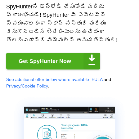
SpyHunterని డౌన్‌లోడ్ చేసుకోండి మరియు
ప్రారంభించండి! SpyHunter మీ సిస్టమ్‌ని
స్వయంచాలకంగా స్కాన్ చేస్తుంది మరియు
కనుగొనబడిన బెదిరింపులను ఉచితంగా
తొలగించడానికి మిమ్మల్ని అనుమతిస్తుంది!
Get SpyHunter Now
See additional offer below where available.
EULA
and
Privacy/Cookie Policy
.