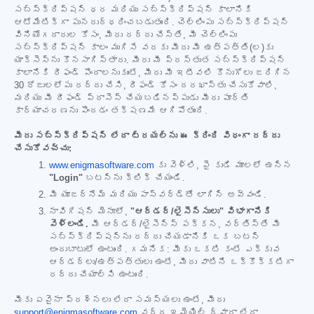
సబ్‌స్క్రిప్షన్ ధర మరియు సబ్‌స్క్రిప్షన్ కాలానికి
ఆటోమేటిక్‌గా పునరుద్ధరించబడుతుంది. చెల్లింపు సబ్‌స్క్రిప్షన్
వినియోగదారుల కోసం, మీరు రద్దు చేస్తే, మీ చెల్లింపు
సబ్‌స్క్రిప్షన్ కాలం ముగిసే వరకు మీరు మీ ఉత్పత్తి(ల)కు
యాక్సెస్‌ను కొనసాగిస్తారు. మీరు మీ ప్రస్తుత సబ్‌స్క్రిప్షన్
కాలానికి రీఫండ్ పొందాలనుకుంటే, మీరు మీ ఇటీవలి కొనుగోలు జరిగిన
30 రోజులలోపు రద్దు చేసి, రీఫండ్ కోసం దరఖాస్తు చేసుకోవాలి,
మరియు మీ రీఫండ్ ప్రాసెస్ చేయబడినప్పుడు మీరు పూర్తి
కార్యాచరణను పొందడం తక్షణమే ఆగిపోతుంది.
మీరు సబ్‌స్క్రిప్షన్ లేదా ట్రయల్‌ను ఈ క్రింది విధంగా రద్దు
చేసుకోవచ్చు:
www.enigmasoftware.com
కు వెళ్లి, పై కుడి మూలలో ఉన్న
"Login"
బటన్‌ను క్లిక్ చేయండి.
మీ యూజర్‌నేమ్ మరియు పాస్‌వర్డ్‌తో లాగిన్ అవ్వండి.
నావిగేషన్ మెనూలో,
"ఆర్డర్/లైసెన్సులు" విభాగానికి
వెళ్లండి.
మీ ఆర్డర్/లైసెన్స్ పక్కన, వర్తిస్తే మీ
సబ్‌స్క్రిప్షన్‌ను రద్దు చేయడానికి ఒక బటన్
అందుబాటులో ఉంటుంది. గమనిక: మీకు ఒకటి కంటే ఎక్కువ
ఆర్డర్‌లు/ఉత్పత్తులు ఉంటే, మీరు వాటిని ఒక్కొక్కటిగా
రద్దు చేయాల్సి ఉంటుంది.
మీకు ఏవైనా ప్రశ్నలు లేదా సమస్యలు ఉంటే, మీరు
support@enigmasoftware.com
వద్ద ఇమెయిల్ ద్వారా లేదా