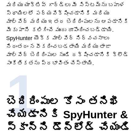
మరియు యాక్టివ్ గార్డ్‌లు మీ సిస్టమ్‌ను బహుళ
స్థాయిలలో పర్యవేక్షించడానికి మరియు
మాల్వేర్ మరియు ఇతర బెదిరింపులను ఆపడానికి
మీకు హాని కలిగించే ముందు రూపొందించబడ్డాయి.
SpyHunter యొక్క మాల్వేర్ నిర్వచనాలు
నిరంతరం నవీకరించబడతాయి మరియు తాజా
మాల్వేర్ బెదిరింపుల నుండి రక్షించడానికి క్లౌడ్
సాంకేతికతను ప్రభావితం చేస్తాయి.
బెదిరింపుల కోసం తనిఖీ
చేయడానికి SpyHunter &
స్కాన్‌ని డౌన్‌లోడ్ చేయండి