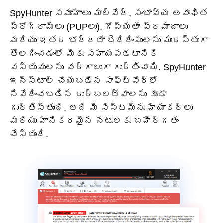
SpyHunter సమూహాలు మాల్వేర్, సంభావ్య అవాంఛిత
ప్రోగ్రామ్‌లు (PUPలు), గోప్యతా ప్రమాదాలు
మరియు ఇతర భద్రతా బెదిరింపులను ముందస్తుగా
తొలగించడంలో మీకు సహాయపడటానికి
వస్తువులను వర్గాలుగా గుర్తించాయి. SpyHunter
ఇన్‌స్టాల్ చేయబడిన సాఫ్ట్‌వేర్‌లో
నివేదించబడిన దుర్బలత్వాలను కూడా
గుర్తిస్తుంది, అది మీ సిస్టమ్‌ను హ్యాకర్లు
మరియు హానికరమైన నటులకు బహిర్గతం
చేస్తుంది.