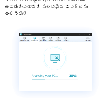
రకాల ఆప్టిమైజేషన్ స్కాన్‌లు మరియు
ఉపయోగించడానికి సులభమైన ఫీచర్‌లను
అందిస్తుంది.