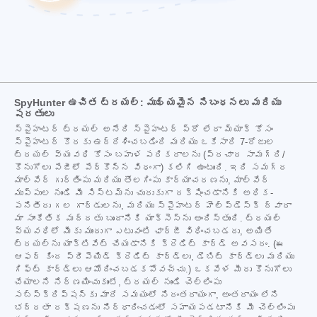
SpyHunter ఉచిత ట్రయల్: ముఖ్యమైన నిబంధనలు మరియు
షరతులు
స్పైహంటర్ ట్రయల్ అనేది స్పైహంటర్ ప్రో లేదా మ్యాక్ కోసం
స్పైహంటర్ కొరకు ఉద్దేశించబడింది మరియు ఒకేసారి 7-రోజుల
ట్రయల్ వ్యవధి కోసం బహుళ పరికరాలను (ప్రచార సామగ్రి/
కొనుగోలు పేజీలో పేర్కొన్న విధంగా) కలిగి ఉంటుంది. ఇది సమగ్ర
మాల్వేర్ గుర్తింపు మరియు తొలగింపు కార్యాచరణను, మాల్వేర్
ముప్పుల నుండి మీ సిస్టమ్‌ను చురుకుగా రక్షించడానికి అధిక-
పనితీరు గల గార్డులను, మరియు స్పైహంటర్ హెల్ప్‌డెస్క్ ద్వారా
మా సాంకేతిక మద్దతు బృందానికి యాక్సెస్‌ను అందిస్తుంది. ట్రయల్
వ్యవధిలో మీకు ముందుగా ఎటువంటి ఛార్జీ విధించబడదు, అయితే
ట్రయల్‌ను యాక్టివేట్ చేయడానికి క్రెడిట్ కార్డ్ అవసరం. (ఈ
ఆఫర్ కింద ప్రీపెయిడ్ క్రెడిట్ కార్డ్‌లు, డెబిట్ కార్డ్‌లు మరియు
గిఫ్ట్ కార్డ్‌లు ఆమోదించబడకపోవచ్చు.) ఒకవేళ మీరు కొనుగోలు
చేయాలని నిర్ణయించుకుంటే, ట్రయల్ నుండి చెల్లింపు
సబ్‌స్క్రిప్షన్‌కు మారే సమయంలో నిరంతరాయంగా, అంతరాయం లేని
భద్రతా రక్షణను నిర్ధారించడంలో సహాయపడటానికి మీ చెల్లింపు