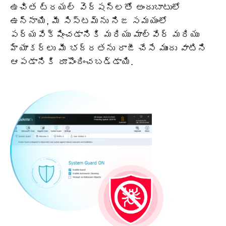
ఉచిత ట్రయల్ వెర్షన్‌లతో అందుబాటులో
ఉన్నాయి, మీ సిస్టమ్‌ను నిజ సమయంలో
పర్యవేక్షించడానికి మరియు మాల్వేర్ మరియు
హ్యాకర్‌లు మీ భద్రతను రాజీ చేసే ముందు వాటిని
ఆపడానికి రూపొందించబడ్డాయి.