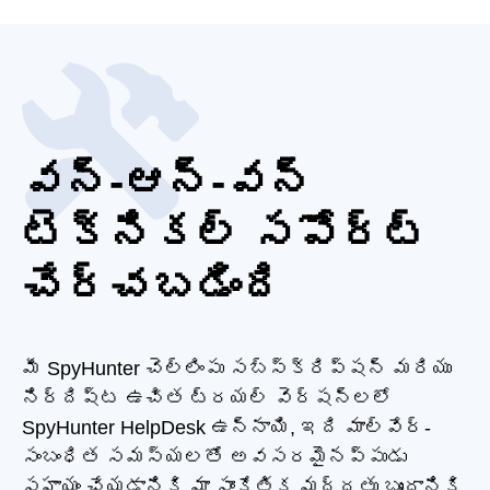
వన్-ఆన్-వన్
టెక్నికల్ సపోర్ట్
చేర్చబడింది
మీ SpyHunter చెల్లింపు సబ్‌స్క్రిప్షన్ మరియు
నిర్దిష్ట ఉచిత ట్రయల్ వెర్షన్‌లలో
SpyHunter HelpDesk ఉన్నాయి, ఇది మాల్వేర్-
సంబంధిత సమస్యలతో అవసరమైనప్పుడు
సహాయం చేయడానికి మా సాంకేతిక మద్దతు బృందానికి