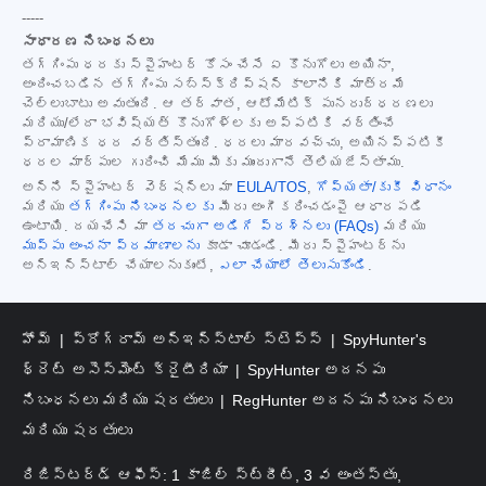
-----
సాధారణ నిబంధనలు
తగ్గింపు ధరకు స్పైహంటర్ కోసం చేసే ఏ కొనుగోలు అయినా,
అందించబడిన తగ్గింపు సబ్‌స్క్రిప్షన్ కాలానికి మాత్రమే
చెల్లుబాటు అవుతుంది. ఆ తర్వాత, ఆటోమేటిక్ పునరుద్ధరణలు
మరియు/లేదా భవిష్యత్ కొనుగోళ్లకు అప్పటికి వర్తించే
ప్రామాణిక ధర వర్తిస్తుంది. ధరలు మారవచ్చు, అయినప్పటికీ
ధరల మార్పుల గురించి మేము మీకు ముందుగానే తెలియజేస్తాము.
అన్ని స్పైహంటర్ వెర్షన్‌లు మా
EULA/TOS
,
గోప్యతా/కుకీ విధానం
మరియు
తగ్గింపు నిబంధనలకు
మీరు అంగీకరించడంపై ఆధారపడి
ఉంటాయి. దయచేసి మా
తరచుగా అడిగే ప్రశ్నలు (FAQs)
మరియు
ముప్పు అంచనా ప్రమాణాలను
కూడా చూడండి. మీరు స్పైహంటర్‌ను
అన్‌ఇన్‌స్టాల్ చేయాలనుకుంటే,
ఎలా చేయాలో తెలుసుకోండి
.
హోమ్
ప్రోగ్రామ్ అన్‌ఇన్‌స్టాల్ స్టెప్స్
SpyHunter's
థ్రెట్ అసెస్‌మెంట్ క్రైటీరియా
SpyHunter అదనపు
నిబంధనలు మరియు షరతులు
RegHunter అదనపు నిబంధనలు
మరియు షరతులు
రిజిస్టర్డ్ ఆఫీస్: 1 కాజిల్ స్ట్రీట్, 3 వ అంతస్తు,