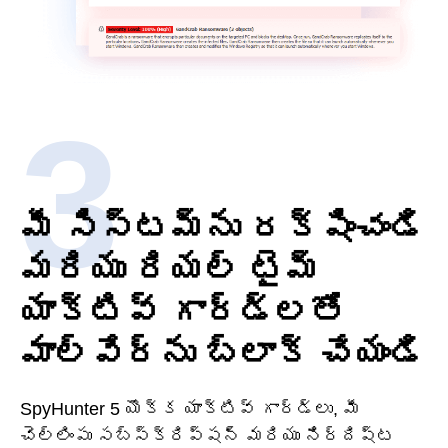
మీ సిస్టమ్‌ను రక్షించండి
మరియు రియల్ టైమ్
యాక్టివ్ గార్డ్‌లతో
మాల్వేర్‌ను బ్లాక్ చేయండి
SpyHunter 5 యొక్క యాక్టివ్ గార్డ్‌లు, మీ
చెల్లింపు సబ్‌స్క్రిప్షన్ మరియు నిర్దిష్ట