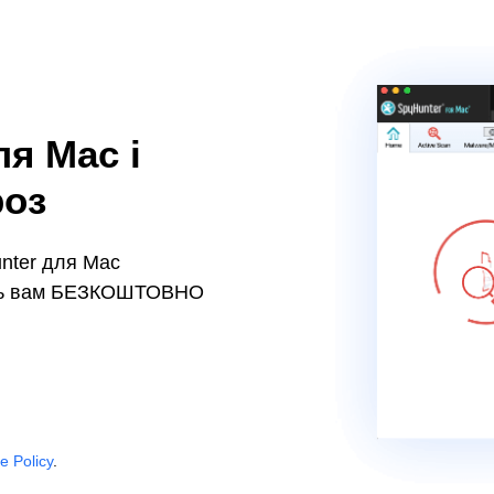
я Mac і
роз
nter для Mac
лить вам БЕЗКОШТОВНО
e Policy
.