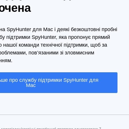
ючена
на SpyHunter для Mac і деякі безкоштовні пробні
бу підтримки SpyHunter, яка пропонує прямий
о нашої команди технічної підтримки, щоб за
роблемами, пов’язаними зі зловмисним
нням.
ьше про службу підтримки SpyHunter для
Mac