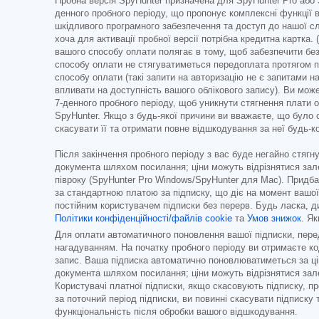
Пробна версія SpyHunter призначена для SpyHunter Pro або 
денного пробного періоду, що пропонує комплексні функції 
шкідливого програмного забезпечення та доступ до нашої сл
хоча для активації пробної версії потрібна кредитна картка.
вашого способу оплати полягає в тому, щоб забезпечити безп
способу оплати не стягуватиметься передоплата протягом пр
способу оплати (такі запити на авторизацію не є запитами н
впливати на доступність вашого облікового запису). Ви може
7-денного пробного періоду, щоб уникнути стягнення плати од
SpyHunter. Якщо з будь-якої причини ви вважаєте, що було 
скасувати її та отримати повне відшкодування за неї будь-к
Після закінчення пробного періоду з вас буде негайно стягну
документа шляхом посилання; ціни можуть відрізнятися залеж
півроку (SpyHunter Pro Windows/SpyHunter для Mac). Придб
за стандартною платою за підписку, що діє на момент вашої 
постійним користувачем підписки без перерв. Будь ласка, ди
Політики конфіденційності/файлів cookie
та
Умов знижок
. Я
Для оплати автоматичного поновлення вашої підписки, перед
нагадуванням. На початку пробного періоду ви отримаєте ко
запис. Ваша підписка автоматично поновлюватиметься за ціно
документа шляхом посилання; ціни можуть відрізнятися залеж
Користувачі платної підписки, якщо скасовують підписку, п
за поточний період підписки, ви повинні скасувати підписку
функціональність після обробки вашого відшкодування.