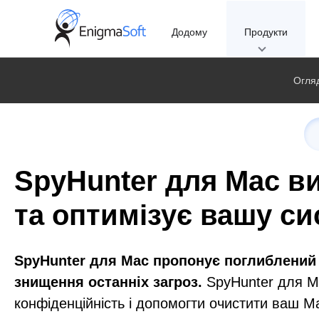
Skip
to
Додому
Продукти
content
Огля
SpyHunter для Mac в
та оптимізує вашу си
SpyHunter для Mac пропонує поглиблений 
знищення останніх загроз.
SpyHunter для Ma
конфіденційність і допомогти очистити ваш M