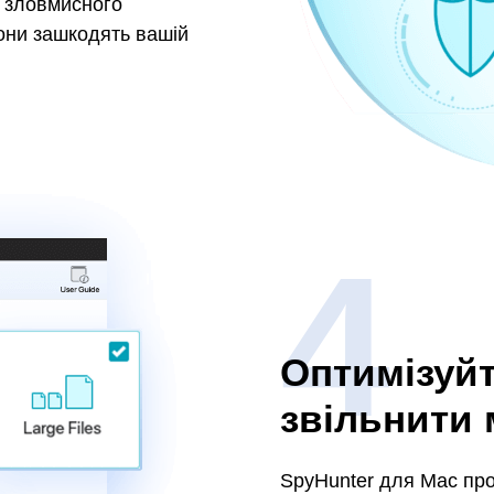
и зловмисного
вони зашкодять вашій
Оптимізуйт
звільнити 
SpyHunter для Mac проп