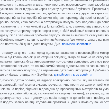
SpyHunter для Mac і включає кілька пристроїв (як зазначено в рекламних
виявлення та видалення шкідливих програм, високопродуктивні засоби за
ужби технічної підтримки через службу підтримки SpyHunter. Протягом п
 (Передоплачені кредитні картки, дебетові картки та подарункові картки 
ерервний та безперебійний захист під час переходу від пробної версії до
обної версії, хоча запити на авторизацію можуть бути надіслані до вашо
а стягнення плати чи комісій від EnigmaSoft, але, залежно від вашого сп
те скасувати пробну версію через розділ «Мій обліковий запис» на веб-с
разу після закінчення пробного періоду. Якщо ви вирішите скасувати проб
оброблено плату, яку ви не хотіли здійснювати (що може статися, наприк
оли протягом 30 днів з дати покупки. Див.
поширені запитання
.
то плату за ціною та за період підписки, зазначені в пропозиційних матер
но від країни або акції на сторінці покупки), якщо ви вчасно не скасува
ана вами підписка буде
автоматично поновлена
відповідно до умов реє
початкової покупки, та на той самий період підписки або як зазначено в 
віться сторінку покупки для отримання детальної інформації. Пробний пе
кщо ви бажаєте видалити SpyHunter,
дізнайтеся, як це зробити
.
 кожною датою оплати, на адресу електронної пошти, яку ви вказали під
д активації, який можна використовувати лише протягом одного пробного
ю та на період підписки відповідно до пропозиційних матеріалів та умов 
но від країни або акції, зазначеної на сторінці покупки), за умови, що 
родовжуватимуть мати доступ до своїх продуктів до закінчення періоду 
 та подати заявку на відшкодування протягом 30 днів з моменту вашої ост