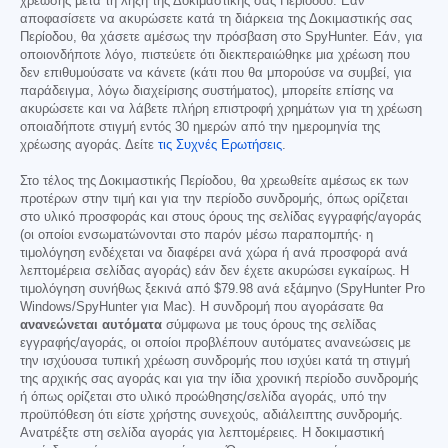
χρέωσης μετά τη λήξη της Δοκιμαστικής σας Περίοδου. Εάν
αποφασίσετε να ακυρώσετε κατά τη διάρκεια της Δοκιμαστικής σας
Περίοδου, θα χάσετε αμέσως την πρόσβαση στο SpyHunter. Εάν, για
οποιονδήποτε λόγο, πιστεύετε ότι διεκπεραιώθηκε μια χρέωση που
δεν επιθυμούσατε να κάνετε (κάτι που θα μπορούσε να συμβεί, για
παράδειγμα, λόγω διαχείρισης συστήματος), μπορείτε επίσης να
ακυρώσετε και να λάβετε πλήρη επιστροφή χρημάτων για τη χρέωση
οποιαδήποτε στιγμή εντός 30 ημερών από την ημερομηνία της
χρέωσης αγοράς. Δείτε
τις Συχνές Ερωτήσεις
.
Στο τέλος της Δοκιμαστικής Περίοδου, θα χρεωθείτε αμέσως εκ των
προτέρων στην τιμή και για την περίοδο συνδρομής, όπως ορίζεται
στο υλικό προσφοράς και στους όρους της σελίδας εγγραφής/αγοράς
(οι οποίοι ενσωματώνονται στο παρόν μέσω παραπομπής· η
τιμολόγηση ενδέχεται να διαφέρει ανά χώρα ή ανά προσφορά ανά
λεπτομέρεια σελίδας αγοράς) εάν δεν έχετε ακυρώσει εγκαίρως. Η
τιμολόγηση συνήθως ξεκινά από
$79.98
ανά εξάμηνο (SpyHunter Pro
Windows/SpyHunter για Mac). Η συνδρομή που αγοράσατε θα
ανανεώνεται αυτόματα
σύμφωνα με τους όρους της σελίδας
εγγραφής/αγοράς, οι οποίοι προβλέπουν αυτόματες ανανεώσεις με
την ισχύουσα τυπική χρέωση συνδρομής που ισχύει κατά τη στιγμή
της αρχικής σας αγοράς και για την ίδια χρονική περίοδο συνδρομής
ή όπως ορίζεται στο υλικό προώθησης/σελίδα αγοράς, υπό την
προϋπόθεση ότι είστε χρήστης συνεχούς, αδιάλειπτης συνδρομής.
Ανατρέξτε στη σελίδα αγοράς για λεπτομέρειες. Η δοκιμαστική