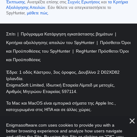
Έκπτωσης
. Ανατρέξτε επίσης στις
Συχνές Ερωτήσεις
και
τα Κριτήρια
Αξιολόγησης Απειλών
. Εάν θέλετε να απεγκαταστήσετε το
SpyHunter,
μάθετε πώς
.
Σπίτι
Πρόγραμμα Κατάργηση εγκατάστασης βημάτων
Κριτήρια αξιολόγησης απειλών του SpyHunter
Πρόσθετοι Όροι
και Προϋποθέσεις του SpyHunter
RegHunter Πρόσθετοι Όροι
και Προϋποθέσεις
Έδρα: 1 οδός Κάστρου, 3ος όροφος, Δουβλίνο 2 D02XD82
Ιρλανδία.
EnigmaSoft Limited, Ιδιωτική Εταιρεία Λίμιτεδ με μετοχές,
Αριθμός Μητρώου Εταιρείας 597114.
Τα Mac και MacOS είναι εμπορικά σήματα της Apple Inc.,
κατοχυρωμένα στις ΗΠΑ και σε άλλες χώρες.
Πνευματικά δικαιώματα 2016-
2026
. EnigmaSoft Ltd. Με
Enigmasoftware.com uses cookies to provide you with a
επιφύλαξη παντός δικαιώματος.
better browsing experience and analyze how users navigate
and utilize the Site. By using this Site or clicking on "OK", you