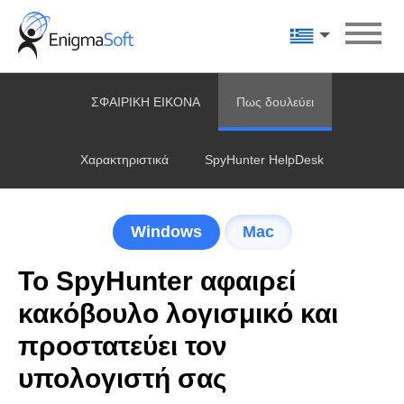
Skip
to
Ελληνικά
content
ΣΦΑΙΡΙΚΗ ΕΙΚΟΝΑ
Πως δουλεύει
Χαρακτηριστικά
SpyHunter HelpDesk
Windows
Mac
Το SpyHunter αφαιρεί
κακόβουλο λογισμικό και
προστατεύει τον
υπολογιστή σας