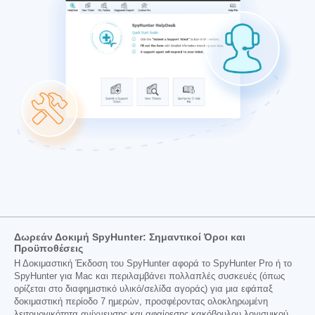
Δωρεάν Δοκιμή SpyHunter: Σημαντικοί Όροι και
Προϋποθέσεις
Η Δοκιμαστική Έκδοση του SpyHunter αφορά το SpyHunter Pro ή το
SpyHunter για Mac και περιλαμβάνει πολλαπλές συσκευές (όπως
ορίζεται στο διαφημιστικό υλικό/σελίδα αγοράς) για μια εφάπαξ
δοκιμαστική περίοδο 7 ημερών, προσφέροντας ολοκληρωμένη
λειτουργικότητα ανίχνευσης και αφαίρεσης κακόβουλου λογισμικού,