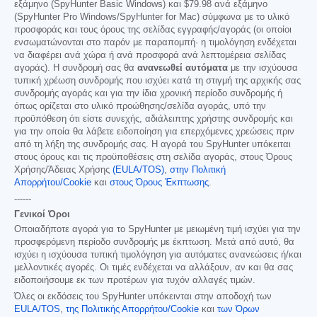
εξάμηνο (SpyHunter Basic Windows) και
$79.98
ανά εξάμηνο
(SpyHunter Pro Windows/SpyHunter for Mac) σύμφωνα με το υλικό
προσφοράς και τους όρους της σελίδας εγγραφής/αγοράς (οι οποίοι
ενσωματώνονται στο παρόν με παραπομπή· η τιμολόγηση ενδέχεται
να διαφέρει ανά χώρα ή ανά προσφορά ανά λεπτομέρεια σελίδας
αγοράς). Η συνδρομή σας θα
ανανεωθεί αυτόματα
με την ισχύουσα
τυπική χρέωση συνδρομής που ισχύει κατά τη στιγμή της αρχικής σας
συνδρομής αγοράς και για την ίδια χρονική περίοδο συνδρομής ή
όπως ορίζεται στο υλικό προώθησης/σελίδα αγοράς, υπό την
προϋπόθεση ότι είστε συνεχής, αδιάλειπτης χρήστης συνδρομής και
για την οποία θα λάβετε ειδοποίηση για επερχόμενες χρεώσεις πριν
από τη λήξη της συνδρομής σας. Η αγορά του SpyHunter υπόκειται
στους όρους και τις προϋποθέσεις στη σελίδα αγοράς, στους Όρους
Χρήσης/Άδειας Χρήσης
(EULA/TOS)
,
στην Πολιτική
Απορρήτου/Cookie
και
στους Όρους Έκπτωσης
.
------
Γενικοί Όροι
Οποιαδήποτε αγορά για το SpyHunter με μειωμένη τιμή ισχύει για την
προσφερόμενη περίοδο συνδρομής με έκπτωση. Μετά από αυτό, θα
ισχύει η ισχύουσα τυπική τιμολόγηση για αυτόματες ανανεώσεις ή/και
μελλοντικές αγορές. Οι τιμές ενδέχεται να αλλάξουν, αν και θα σας
ειδοποιήσουμε εκ των προτέρων για τυχόν αλλαγές τιμών.
Όλες οι εκδόσεις του SpyHunter υπόκεινται στην αποδοχή των
EULA/TOS
,
της Πολιτικής Απορρήτου/Cookie
και
των Όρων