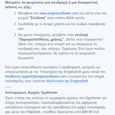
Μπορείτε να ακυρώσετε μια συνδρομή ή μια δοκιμαστική
έκδοση ως εξής:
Μεταβείτε στο
www.enigmasoftware.com
και κάντε κλικ στο
κουμπί
"Σύνδεση"
στην επάνω δεξιά γωνία.
Συνδεθείτε με το όνομα χρήστη και τον κωδικό πρόσβασής
σας.
Στο μενού πλοήγησης, μεταβείτε στην
επιλογή
"Παραγγελία/Άδειες χρήσης".
Δίπλα στην παραγγελία/
άδειά σας, υπάρχει ένα κουμπί για να ακυρώσετε τη
συνδρομή σας, εάν υπάρχει. Σημείωση: Εάν έχετε πολλές
παραγγελίες/προϊόντα, θα πρέπει να τα ακυρώσετε
ξεχωριστά.
Εάν έχετε οποιεσδήποτε ερωτήσεις ή προβλήματα, μπορείτε να
επικοινωνήσετε με την Υποστήριξη της EnigmaSoft μέσω email στη
διεύθυνση support@enigmasoftware.com
ή ανοίγοντας ένα αίτημα
υποστήριξης στον ιστότοπο
MyAccount της EnigmaSoft
.
------
Λεπτομέρειες Αγοράς SpyHunter
Έχετε επίσης την επιλογή να εγγραφείτε αμέσως στο SpyHunter για
πλήρη λειτουργικότητα, συμπεριλαμβανομένης της αφαίρεσης
κακόβουλου λογισμικού και της πρόσβασης στο τμήμα υποστήριξής
μας μέσω του HelpDesk, συνήθως ξεκινώντας από
$49.98
ανά