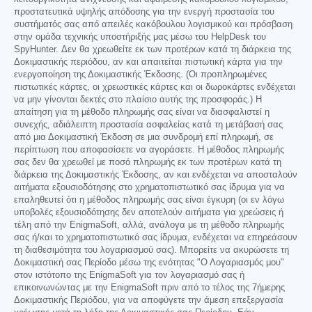
προστατευτικά υψηλής απόδοσης για την ενεργή προστασία του
συστήματός σας από απειλές κακόβουλου λογισμικού και πρόσβαση
στην ομάδα τεχνικής υποστήριξής μας μέσω του HelpDesk του
SpyHunter. Δεν θα χρεωθείτε εκ των προτέρων κατά τη διάρκεια της
Δοκιμαστικής περιόδου, αν και απαιτείται πιστωτική κάρτα για την
ενεργοποίηση της Δοκιμαστικής Έκδοσης. (Οι προπληρωμένες
πιστωτικές κάρτες, οι χρεωστικές κάρτες και οι δωροκάρτες ενδέχεται
να μην γίνονται δεκτές στο πλαίσιο αυτής της προσφοράς.) Η
απαίτηση για τη μέθοδο πληρωμής σας είναι να διασφαλιστεί η
συνεχής, αδιάλειπτη προστασία ασφαλείας κατά τη μετάβασή σας
από μια Δοκιμαστική Έκδοση σε μια συνδρομή επί πληρωμή, σε
περίπτωση που αποφασίσετε να αγοράσετε. Η μέθοδος πληρωμής
σας δεν θα χρεωθεί με ποσό πληρωμής εκ των προτέρων κατά τη
διάρκεια της Δοκιμαστικής Έκδοσης, αν και ενδέχεται να αποσταλούν
αιτήματα εξουσιοδότησης στο χρηματοπιστωτικό σας ίδρυμα για να
επαληθευτεί ότι η μέθοδος πληρωμής σας είναι έγκυρη (οι εν λόγω
υποβολές εξουσιοδότησης δεν αποτελούν αιτήματα για χρεώσεις ή
τέλη από την EnigmaSoft, αλλά, ανάλογα με τη μέθοδο πληρωμής
σας ή/και το χρηματοπιστωτικό σας ίδρυμα, ενδέχεται να επηρεάσουν
τη διαθεσιμότητα του λογαριασμού σας). Μπορείτε να ακυρώσετε τη
Δοκιμαστική σας Περίοδο μέσω της ενότητας "Ο Λογαριασμός μου"
στον ιστότοπο της EnigmaSoft για τον λογαριασμό σας ή
επικοινωνώντας με την EnigmaSoft πριν από το τέλος της 7ήμερης
Δοκιμαστικής Περιόδου, για να αποφύγετε την άμεση επεξεργασία