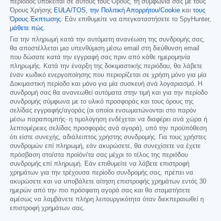
περίοδος υπόκειται σε αυτούς τους Όρους, τη συμφωνία σας με τους
Όρους Χρήσης
EULA/TOS
,
την Πολιτική Απορρήτου/Cookie
και
τους
Όρους Έκπτωσης
. Εάν επιθυμείτε να απεγκαταστήσετε το SpyHunter,
μάθετε πώς
.
Για την πληρωμή κατά την αυτόματη ανανέωση της συνδρομής σας,
θα αποστέλλεται μια υπενθύμιση μέσω email στη διεύθυνση email
που δώσατε κατά την εγγραφή σας πριν από κάθε ημερομηνία
πληρωμής. Κατά την έναρξη της δοκιμαστικής περιόδου, θα λάβετε
έναν κωδικό ενεργοποίησης που περιορίζεται σε χρήση μόνο για μία
Δοκιμαστική περίοδο και μόνο για μία συσκευή ανά λογαριασμό. Η
συνδρομή σας θα ανανεωθεί αυτόματα στην τιμή και για την περίοδο
συνδρομής σύμφωνα με το υλικό προσφοράς και τους όρους της
σελίδας εγγραφής/αγοράς (οι οποίοι ενσωματώνονται στο παρόν
μέσω παραπομπής· η τιμολόγηση ενδέχεται να διαφέρει ανά χώρα ή
λεπτομέρειες σελίδας προσφοράς ανά αγορά), υπό την προϋπόθεση
ότι είστε συνεχής, αδιάλειπτος χρήστης συνδρομής. Για τους χρήστες
συνδρομών επί πληρωμή, εάν ακυρώσετε, θα συνεχίσετε να έχετε
πρόσβαση στο/στα προϊόν/τα σας μέχρι το τέλος της περιόδου
συνδρομής επί πληρωμή. Εάν επιθυμείτε να λάβετε επιστροφή
χρημάτων για την τρέχουσα περίοδο συνδρομής σας, πρέπει να
ακυρώσετε και να υποβάλετε αίτηση επιστροφής χρημάτων εντός 30
ημερών από την πιο πρόσφατη αγορά σας και θα σταματήσετε
αμέσως να λαμβάνετε πλήρη λειτουργικότητα όταν διεκπεραιωθεί η
επιστροφή χρημάτων σας.