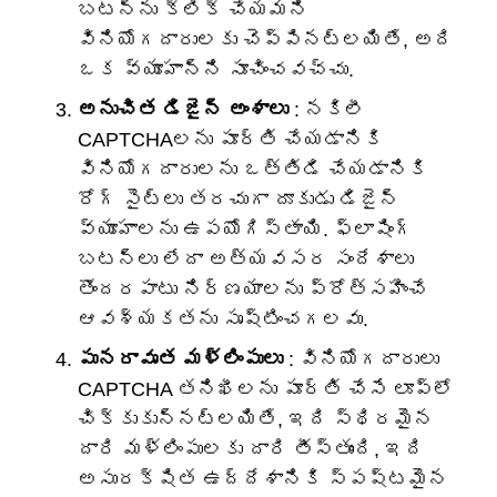
బటన్‌ను క్లిక్ చేయమని
వినియోగదారులకు చెప్పినట్లయితే, అది
ఒక వ్యూహాన్ని సూచించవచ్చు.
అనుచిత డిజైన్ అంశాలు
: నకిలీ
CAPTCHAలను పూర్తి చేయడానికి
వినియోగదారులను ఒత్తిడి చేయడానికి
రోగ్ సైట్‌లు తరచుగా దూకుడు డిజైన్
వ్యూహాలను ఉపయోగిస్తాయి. ఫ్లాషింగ్
బటన్లు లేదా అత్యవసర సందేశాలు
తొందరపాటు నిర్ణయాలను ప్రోత్సహించే
ఆవశ్యకతను సృష్టించగలవు.
పునరావృత మళ్లింపులు
: వినియోగదారులు
CAPTCHA తనిఖీలను పూర్తి చేసే లూప్‌లో
చిక్కుకున్నట్లయితే, ఇది స్థిరమైన
దారి మళ్లింపులకు దారి తీస్తుంది, ఇది
అసురక్షిత ఉద్దేశానికి స్పష్టమైన