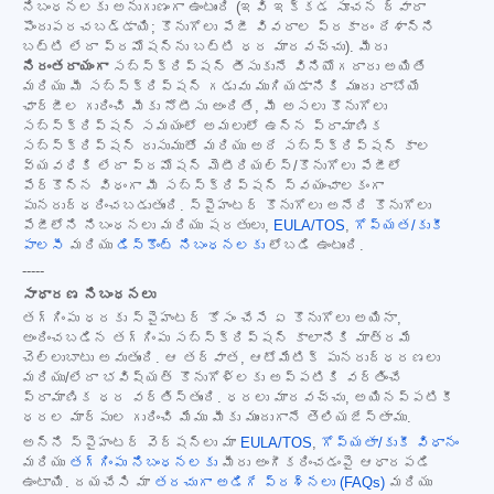
నిబంధనలకు అనుగుణంగా ఉంటుంది (ఇవి ఇక్కడ సూచన ద్వారా
పొందుపరచబడ్డాయి; కొనుగోలు పేజీ వివరాల ప్రకారం దేశాన్ని
బట్టి లేదా ప్రమోషన్‌ను బట్టి ధర మారవచ్చు). మీరు
నిరంతరాయంగా
సబ్‌స్క్రిప్షన్ తీసుకునే వినియోగదారు అయితే
మరియు మీ సబ్‌స్క్రిప్షన్ గడువు ముగియడానికి ముందు రాబోయే
ఛార్జీల గురించి మీకు నోటీసు అందితే, మీ అసలు కొనుగోలు
సబ్‌స్క్రిప్షన్ సమయంలో అమలులో ఉన్న ప్రామాణిక
సబ్‌స్క్రిప్షన్ రుసుముతో మరియు అదే సబ్‌స్క్రిప్షన్ కాల
వ్యవధికి లేదా ప్రమోషన్ మెటీరియల్స్/కొనుగోలు పేజీలో
పేర్కొన్న విధంగా మీ సబ్‌స్క్రిప్షన్ స్వయంచాలకంగా
పునరుద్ధరించబడుతుంది. స్పైహంటర్ కొనుగోలు అనేది కొనుగోలు
పేజీలోని నిబంధనలు మరియు షరతులు,
EULA/TOS
,
గోప్యత/కుకీ
పాలసీ
మరియు
డిస్కౌంట్ నిబంధనలకు
లోబడి ఉంటుంది.
-----
సాధారణ నిబంధనలు
తగ్గింపు ధరకు స్పైహంటర్ కోసం చేసే ఏ కొనుగోలు అయినా,
అందించబడిన తగ్గింపు సబ్‌స్క్రిప్షన్ కాలానికి మాత్రమే
చెల్లుబాటు అవుతుంది. ఆ తర్వాత, ఆటోమేటిక్ పునరుద్ధరణలు
మరియు/లేదా భవిష్యత్ కొనుగోళ్లకు అప్పటికి వర్తించే
ప్రామాణిక ధర వర్తిస్తుంది. ధరలు మారవచ్చు, అయినప్పటికీ
ధరల మార్పుల గురించి మేము మీకు ముందుగానే తెలియజేస్తాము.
అన్ని స్పైహంటర్ వెర్షన్‌లు మా
EULA/TOS
,
గోప్యతా/కుకీ విధానం
మరియు
తగ్గింపు నిబంధనలకు
మీరు అంగీకరించడంపై ఆధారపడి
ఉంటాయి. దయచేసి మా
తరచుగా అడిగే ప్రశ్నలు (FAQs)
మరియు