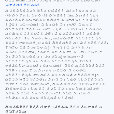
లోబడి ఉంటుంది. మీరు స్పైహంటర్‌ను అన్‌ఇన్‌స్టాల్ చేయాలనుకుంటే,
ఎలా చేయాలో తెలుసుకోండి
.
మీ సబ్‌స్క్రిప్షన్ యొక్క ఆటోమేటిక్ పునరుద్ధరణ కోసం
చెల్లింపు కొరకు, ప్రతి చెల్లింపు తేదీకి ముందు మీరు రిజిస్టర్
చేసుకున్నప్పుడు అందించిన ఇమెయిల్ చిరునామాకు ఒక ఇమెయిల్
రిమైండర్ పంపబడుతుంది. మీ ట్రయల్ ప్రారంభంలో, మీరు ఒక
యాక్టివేషన్ కోడ్‌ను అందుకుంటారు, ఇది ఒక ఖాతాకు ఒక ట్రయల్
మరియు ఒక పరికరానికి మాత్రమే ఉపయోగించడానికి పరిమితం
చేయబడింది. మీరు నిరంతరాయంగా, అంతరాయం లేని సబ్‌స్క్రిప్షన్
వినియోగదారు అయితే, ఆఫరింగ్ మెటీరియల్స్ మరియు రిజిస్ట్రేషన్/
కొనుగోలు పేజీ నిబంధనలకు (ఇవి ఇక్కడ సూచన ద్వారా
పొందుపరచబడ్డాయి; కొనుగోలు పేజీ వివరాల ప్రకారం దేశం లేదా
ప్రమోషన్‌ను బట్టి ధర మారవచ్చు) అనుగుణంగా మీ
సబ్‌స్క్రిప్షన్ ధర మరియు సబ్‌స్క్రిప్షన్ కాలానికి
ఆటోమేటిక్‌గా పునరుద్ధరించబడుతుంది. చెల్లింపు సబ్‌స్క్రిప్షన్
వినియోగదారుల కోసం, మీరు రద్దు చేస్తే, మీ చెల్లింపు
సబ్‌స్క్రిప్షన్ కాలం ముగిసే వరకు మీరు మీ ఉత్పత్తి(ల)కు
యాక్సెస్‌ను కొనసాగిస్తారు. మీరు మీ ప్రస్తుత సబ్‌స్క్రిప్షన్
కాలానికి రీఫండ్ పొందాలనుకుంటే, మీరు మీ ఇటీవలి కొనుగోలు జరిగిన
30 రోజులలోపు రద్దు చేసి, రీఫండ్ కోసం దరఖాస్తు చేసుకోవాలి,
మరియు మీ రీఫండ్ ప్రాసెస్ చేయబడినప్పుడు మీరు పూర్తి
కార్యాచరణను పొందడం తక్షణమే ఆగిపోతుంది.
మీరు సబ్‌స్క్రిప్షన్ లేదా ట్రయల్‌ను ఈ క్రింది విధంగా రద్దు
చేసుకోవచ్చు: