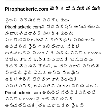
Pirophackeric.com యొక్క మోసపూరిత హుక్
సైబర్‌ సెక్యూరిటీ పరిశోధకులు
Pirophackeric.comని నోటిఫికేషన్ అనుమతులను
మంజూరు చేయడానికి సందర్శకులను
ప్రలోభపెట్టడానికి క్లిక్‌బైట్ వ్యూహాలను
ఉపయోగించే సైట్‌గా గుర్తించారు. పేజీలో
అందించబడిన ప్రాథమిక సందేశం వినియోగదారులు
రోబోలు కాదని ధృవీకరించడానికి 'అనుమతించు'
క్లిక్ చేయమని కోరింది. ఈ తప్పుదారి పట్టించే
ప్రాంప్ట్ సైట్ వెనుక ఉన్న నిజమైన
ఉద్దేశాన్ని తెలివిగా దాచిపెడుతుంది.
వాస్తవానికి, అనుమతిని మంజూరు చేయడం వలన
Pirophackeric.com అనుచిత నోటిఫికేషన్‌లతో
వినియోగదారులపై దాడి చేయడానికి
అనుమతిస్తుంది, తరచుగా నకిలీ వైరస్