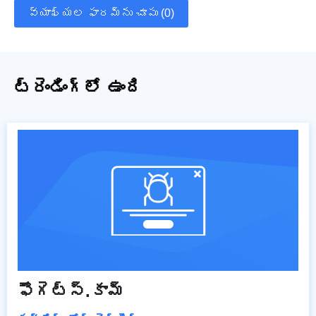
వ్యాఖ్యల ఫారమ్‌ను చూపు (0)
ట్రెండింగ్‌లో ఉంది
ఫౌగెట్స్.కామ్