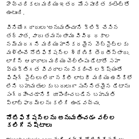
హెచ్చరికలు మరియు ఇతర మోసపూరిత కంటెంట్‌తో
ఉంటుంది.
వినియోగదారులు 'అనుమతించు'ని క్లిక్ చేసిన
తర్వాత, వారు తమను తాము వివిధ రకాల
నమ్మదగని మరియు హానికరమైన వెబ్‌సైట్‌లకు
మళ్లించే నోటిఫికేషన్‌ల శ్రేణికి తెరతీస్తారు.
లాగిన్ ఆధారాలు మరియు చెల్లింపు డేటాతో సహా
వ్యక్తిగత వివరాలను సేకరించే లక్ష్యంతో
ఫిషింగ్ సైట్‌లు లేదా నకిలీ లాటరీ మరియు ఉనికిలో
లేని బహుమతులకు బదులుగా సున్నితమైన డేటాను
సంగ్రహించడానికి రూపొందించబడిన బహుమతి
ప్లాట్‌ఫారమ్‌లను కలిగి ఉండవచ్చు.
నోటిఫికేషన్‌లను అనుమతించడం వల్ల
కలిగే నష్టాలు