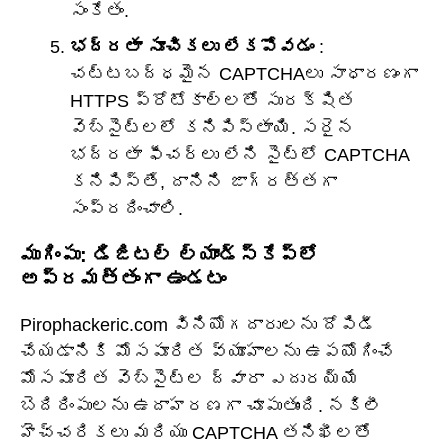
సంకేతం.
భద్రతా సూచికలు లేకపోవడం
:
చట్టబద్ధమైన CAPTCHAలు సాధారణంగా
HTTPS ప్రోటోకాల్‌లతో సురక్షిత
వెబ్‌సైట్‌లలో కనిపిస్తాయి. సరైన
భద్రతా ఫీచర్లు లేని సైట్‌లో CAPTCHA
కనిపిస్తే, దానిని జాగ్రత్తగా
సంప్రదించాలి.
ముగింపు: డిజిటల్ ల్యాండ్‌స్కేప్‌లో
అప్రమత్తంగా ఉండటం
Pirophackeric.com వినియోగదారులను దోపిడీ
చేయడానికి మోసపూరిత వ్యూహాలను ఉపయోగించే
మోసపూరిత వెబ్‌సైట్‌ల ద్వారా ఎదురయ్యే
బెదిరింపులను ఉదాహరణగా చూపుతుంది. నకిలీ
హెచ్చరికలు మరియు CAPTCHA తనిఖీలతో