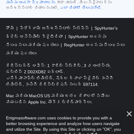
ముప్పు అంచనా ప్రమాణాలను
కూడా చూడండి. మీరు స్పైహంటర్‌ను
అన్‌ఇన్‌స్టాల్ చేయాలనుకుంటే,
ఎలా చేయాలో తెలుసుకోండి
.
హోమ్
ప్రోగ్రామ్ అన్‌ఇన్‌స్టాల్ స్టెప్స్
SpyHunter's
థ్రెట్ అసెస్‌మెంట్ క్రైటీరియా
SpyHunter అదనపు
నిబంధనలు మరియు షరతులు
RegHunter అదనపు నిబంధనలు
మరియు షరతులు
రిజిస్టర్డ్ ఆఫీస్: 1 కాజిల్ స్ట్రీట్, 3 వ అంతస్తు,
డబ్లిన్ 2 D02XD82 ఐర్లాండ్.
ఎనిగ్మాసాఫ్ట్ లిమిటెడ్, షేర్ల ద్వారా ప్రైవేట్ కంపెనీ
లిమిటెడ్, కంపెనీ రిజిస్ట్రేషన్ నంబర్ 597114.
Mac మరియు MacOS US మరియు ఇతర దేశాలలో నమోదు
చేయబడిన Apple Inc. యొక్క ట్రేడ్‌మార్క్‌లు.
కాపీరైట్ 2016-2026. ఎనిగ్మాసాఫ్ట్ లిమిటెడ్. అన్ని హక్కులూ
Enigmasoftware.com uses cookies to provide you with a
ప్రత్యేకించుకోవడమైనది.
better browsing experience and analyze how users navigate
and utilize the Site. By using this Site or clicking on "OK", you