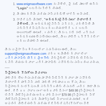
www.enigmasoftware.com
కు వెళ్లి, పై కుడి మూలలో ఉన్న
"Login"
బటన్‌ను క్లిక్ చేయండి.
మీ యూజర్‌నేమ్ మరియు పాస్‌వర్డ్‌తో లాగిన్ అవ్వండి.
నావిగేషన్ మెనూలో,
"ఆర్డర్/లైసెన్సులు" విభాగానికి
వెళ్లండి.
మీ ఆర్డర్/లైసెన్స్ పక్కన, వర్తిస్తే మీ
సబ్‌స్క్రిప్షన్‌ను రద్దు చేయడానికి ఒక బటన్
అందుబాటులో ఉంటుంది. గమనిక: మీకు ఒకటి కంటే ఎక్కువ
ఆర్డర్‌లు/ఉత్పత్తులు ఉంటే, మీరు వాటిని ఒక్కొక్కటిగా
రద్దు చేయాల్సి ఉంటుంది.
మీకు ఏవైనా ప్రశ్నలు లేదా సమస్యలు ఉంటే, మీరు
support@enigmasoftware.com
వద్ద ఇమెయిల్ ద్వారా లేదా
ఎనిగ్మాసాఫ్ట్ యొక్క మైఅకౌంట్
వెబ్‌సైట్‌లో సపోర్ట్ టికెట్‌ను
ఓపెన్ చేయడం ద్వారా ఎనిగ్మాసాఫ్ట్ సపోర్ట్‌ను సంప్రదించవచ్చు.
-----
స్పైహంటర్ కొనుగోలు వివరాలు
మాల్‌వేర్ తొలగింపు మరియు మా హెల్ప్‌డెస్క్ ద్వారా మా సపోర్ట్
విభాగానికి యాక్సెస్ వంటి పూర్తి కార్యాచరణ కోసం, మీరు
స్పైహంటర్‌కు తక్షణమే సబ్‌స్క్రయిబ్ చేసుకునే ఎంపిక కూడా మీకు
ఉంది. దీని ధర సాధారణంగా అర్ధవార్షికంగా
$49.98
(స్పైహంటర్
బేసిక్ విండోస్) మరియు అర్ధవార్షికంగా
$79.98
(స్పైహంటర్ ప్రో
విండోస్/స్పైహంటర్ ఫర్ మ్యాక్) నుండి ప్రారంభమవుతుంది. ఇది
ఆఫరింగ్ మెటీరియల్స్ మరియు రిజిస్ట్రేషన్/కొనుగోలు పేజీ