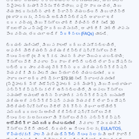
ట్రయల్ సమయంలో రద్దు చేయాలని నిర్ణయించుకుంటే, మీరు వెంటనే
స్పైహంటర్‌కు యాక్సెస్‌ను కోల్పోతారు. ఏదైనా కారణం చేత, మీరు
చేయకూడదనుకున్న ఛార్జీ ప్రాసెస్ చేయబడిందని మీరు భావిస్తే
(ఉదాహరణకు, సిస్టమ్ అడ్మినిస్ట్రేషన్ ఆధారంగా ఇది
జరగవచ్చు), మీరు కొనుగోలు ఛార్జీ విధించిన తేదీ నుండి 30
రోజులలోపు ఎప్పుడైనా రద్దు చేసుకుని, ఆ ఛార్జీకి పూర్తి వాపసు
పొందవచ్చు. తరచుగా అడిగే
ప్రశ్నలు (FAQs)
చూడండి.
ట్రయల్ ముగింపులో, మీరు సకాలంలో రద్దు చేసుకోనట్లయితే,
ఆఫరింగ్ మెటీరియల్స్ మరియు రిజిస్ట్రేషన్/కొనుగోలు పేజీ
నిబంధనలలో (ఇవి ఇక్కడ సూచన ద్వారా పొందుపరచబడ్డాయి;
కొనుగోలు పేజీ వివరాల ప్రకారం దేశాన్ని బట్టి లేదా ప్రమోషన్‌ను
బట్టి ధర మారవచ్చు) పేర్కొన్న ధర మరియు సబ్‌స్క్రిప్షన్
వ్యవధికి మీకు వెంటనే ముందస్తుగా బిల్ చేయబడుతుంది. ధర
సాధారణంగా అర్ధవార్షికంగా
$79.98
నుండి ప్రారంభమవుతుంది
(స్పైహంటర్ ప్రో విండోస్/స్పైహంటర్ ఫర్ మ్యాక్). మీరు నిరంతరాయంగా
సబ్‌స్క్రిప్షన్‌ను కలిగి ఉన్నట్లయితే, మీ అసలు కొనుగోలు
సమయంలో అమలులో ఉన్న ప్రామాణిక సబ్‌స్క్రిప్షన్ రుసుముతో
మరియు అదే సబ్‌స్క్రిప్షన్ సమయ వ్యవధికి లేదా ప్రమోషన్
మెటీరియల్స్/కొనుగోలు పేజీలో పేర్కొన్న విధంగా ఆటోమేటిక్
పునరుద్ధరణలను అందించే రిజిస్ట్రేషన్/కొనుగోలు పేజీ
నిబంధనలకు అనుగుణంగా మీ కొనుగోలు చేసిన సబ్‌స్క్రిప్షన్
ఆటోమేటిక్‌గా పునరుద్ధరించబడుతుంది
. వివరాల కోసం దయచేసి
కొనుగోలు పేజీని చూడండి. ట్రయల్ ఈ నిబంధనలకు,
EULA/TOS
,
గోప్యత/కుకీ పాలసీ
మరియు
డిస్కౌంట్ నిబంధనలకు
మీ అంగీకారానికి