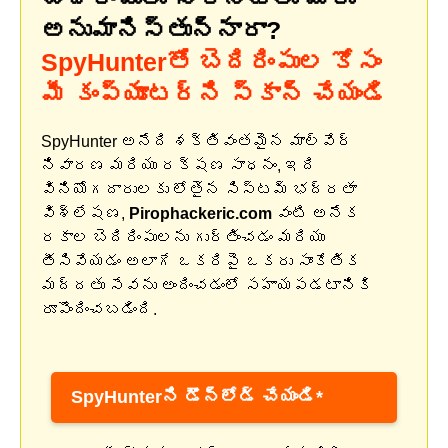
అనుమానిస్తున్నారా?
SpyHunterతో బెదిరింపుల కోసం
మీ కంప్యూటర్‌ని స్కాన్ చేయండి
SpyHunter అనేది శక్తివంతమైన మాల్వేర్
నివారణ మరియు రక్షణ సాధనం, ఇది
వినియోగదారులకు లోతైన సిస్టమ్ భద్రతా
విశ్లేషణ,
Pirophackeric.com
వంటి అనేక
రకాల బెదిరింపులను గుర్తించడం మరియు
తీసివేయడం అలాగే ఒకరిపై ఒకరు సాంకేతిక
మద్దతు సేవను అందించడంలో సహాయపడటానికి
రూపొందించబడింది.
SpyHunterని డౌన్‌లోడ్ చేయండి*