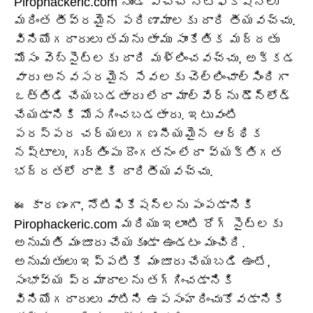
Pirophackeric.com నుండి వచ్చే నోటిఫికేషన్‌లు
మరింత తీవ్రమైన పరిణామాలకు దారి తీయవచ్చు.
వినియోగదారులు తమను తాము సాంకేతిక మద్దతు
మోసం వెబ్‌సైట్‌లకు దారి మళ్లించవచ్చు, అక్కడ
వారు అనవసరమైన సేవలకు చెల్లించాల్సిందిగా
ఒత్తిడి చేయబడతారు లేదా మాల్వేర్‌ను డౌన్‌లోడ్
చేయడానికి మోసగించబడతారు. ఇటువంటి
పరస్పర చర్యలు గణనీయమైన ఆర్థిక
నష్టాలు, గుర్తింపు దొంగతనం లేదా వ్యక్తిగత
భద్రతలో రాజీకి దారితీయవచ్చు.
ఈ కారణంగా, నోటిఫికేషన్‌లను పంపడానికి
Pirophackeric.com మరియు ఇలాంటి రోగ్ సైట్‌లకు
అనుమతి మంజూరు చేయకుండా ఉండటం మంచిది.
అనుమతులు ఇప్పటికే మంజూరు చేయబడి ఉంటే,
సంభావ్య ప్రమాదాలను తగ్గించడానికి
వినియోగదారులు వాటిని ఉపసంహరించుకోవడానికి