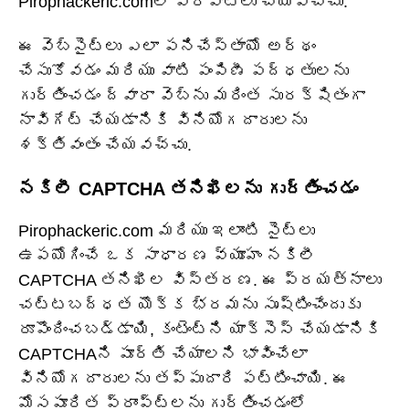
Pirophackeric.comలో పొరపాట్లు చేయవచ్చు.
ఈ వెబ్‌సైట్‌లు ఎలా పనిచేస్తాయో అర్థం
చేసుకోవడం మరియు వాటి పంపిణీ పద్ధతులను
గుర్తించడం ద్వారా వెబ్‌ను మరింత సురక్షితంగా
నావిగేట్ చేయడానికి వినియోగదారులను
శక్తివంతం చేయవచ్చు.
నకిలీ CAPTCHA తనిఖీలను గుర్తించడం
Pirophackeric.com మరియు ఇలాంటి సైట్‌లు
ఉపయోగించే ఒక సాధారణ వ్యూహం నకిలీ
CAPTCHA తనిఖీల విస్తరణ. ఈ ప్రయత్నాలు
చట్టబద్ధత యొక్క భ్రమను సృష్టించేందుకు
రూపొందించబడ్డాయి, కంటెంట్‌ని యాక్సెస్ చేయడానికి
CAPTCHAని పూర్తి చేయాలని భావించేలా
వినియోగదారులను తప్పుదారి పట్టించాయి. ఈ
మోసపూరిత ప్రాంప్ట్‌లను గుర్తించడంలో