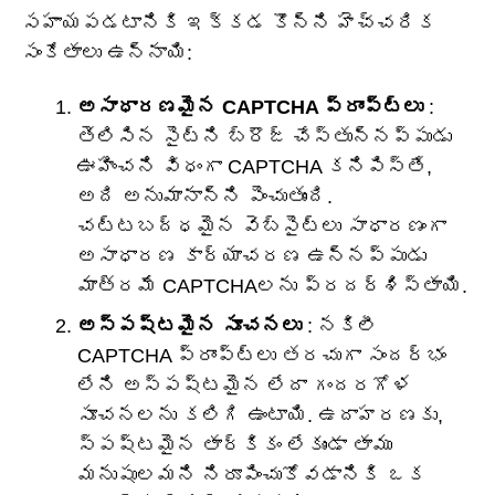
సహాయపడటానికి ఇక్కడ కొన్ని హెచ్చరిక
సంకేతాలు ఉన్నాయి:
అసాధారణమైన CAPTCHA ప్రాంప్ట్‌లు
:
తెలిసిన సైట్‌ని బ్రౌజ్ చేస్తున్నప్పుడు
ఊహించని విధంగా CAPTCHA కనిపిస్తే,
అది అనుమానాన్ని పెంచుతుంది.
చట్టబద్ధమైన వెబ్‌సైట్‌లు సాధారణంగా
అసాధారణ కార్యాచరణ ఉన్నప్పుడు
మాత్రమే CAPTCHAలను ప్రదర్శిస్తాయి.
అస్పష్టమైన సూచనలు
: నకిలీ
CAPTCHA ప్రాంప్ట్‌లు తరచుగా సందర్భం
లేని అస్పష్టమైన లేదా గందరగోళ
సూచనలను కలిగి ఉంటాయి. ఉదాహరణకు,
స్పష్టమైన తార్కికం లేకుండా తాము
మనుషులమని నిరూపించుకోవడానికి ఒక