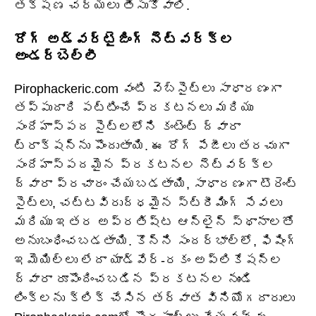
తక్షణ చర్యలు తీసుకోవాలి.
రోగ్ అడ్వర్టైజింగ్ నెట్‌వర్క్‌ల
అండర్‌బెల్లీ
Pirophackeric.com వంటి వెబ్‌సైట్‌లు సాధారణంగా
తప్పుదారి పట్టించే ప్రకటనలు మరియు
సందేహాస్పద సైట్‌లలోని కంటెంట్ ద్వారా
ట్రాక్షన్‌ను పొందుతాయి. ఈ రోగ్ పేజీలు తరచుగా
సందేహాస్పదమైన ప్రకటనల నెట్‌వర్క్‌ల
ద్వారా ప్రచారం చేయబడతాయి, సాధారణంగా టొరెంట్
సైట్‌లు, చట్టవిరుద్ధమైన స్ట్రీమింగ్ సేవలు
మరియు ఇతర అప్రతిష్ట ఆన్‌లైన్ స్థానాలతో
అనుబంధించబడతాయి. కొన్ని సందర్భాల్లో, ఫిషింగ్
ఇమెయిల్‌లు లేదా యాడ్‌వేర్-రకం అప్లికేషన్‌ల
ద్వారా రూపొందించబడిన ప్రకటనల నుండి
లింక్‌లను క్లిక్ చేసిన తర్వాత వినియోగదారులు