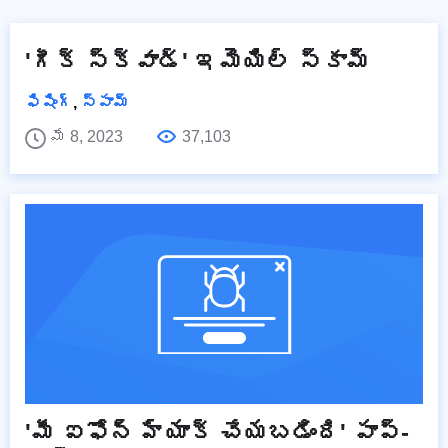
'గీక్ స్క్వాడ్' ఇమెయిల్ స్కామ్
ఫిషింగ్
,
స్పామ్
మే 8, 2023
37,103
'మీ ఐఫోన్ హ్యాక్ చేయబడింది' పాప్-