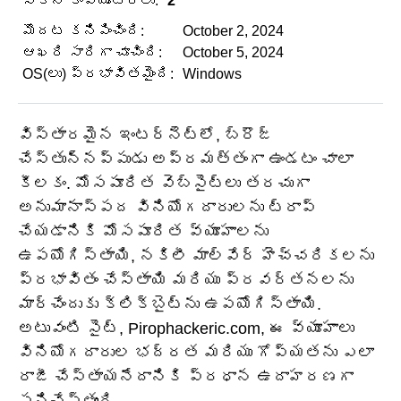
సోకిన కంప్యూటర్లు:
2
మొదట కనిపించింది:
October 2, 2024
ఆఖరి సారిగా చూచింది:
October 5, 2024
OS(లు) ప్రభావితమైంది:
Windows
విస్తారమైన ఇంటర్నెట్‌లో, బ్రౌజ్
చేస్తున్నప్పుడు అప్రమత్తంగా ఉండటం చాలా
కీలకం. మోసపూరిత వెబ్‌సైట్‌లు తరచుగా
అనుమానాస్పద వినియోగదారులను ట్రాప్
చేయడానికి మోసపూరిత వ్యూహాలను
ఉపయోగిస్తాయి, నకిలీ మాల్వేర్ హెచ్చరికలను
ప్రభావితం చేస్తాయి మరియు ప్రవర్తనలను
మార్చేందుకు క్లిక్‌బైట్‌ను ఉపయోగిస్తాయి.
అటువంటి సైట్, Pirophackeric.com, ఈ వ్యూహాలు
వినియోగదారుల భద్రత మరియు గోప్యతను ఎలా
రాజీ చేస్తాయనేదానికి ప్రధాన ఉదాహరణగా
పనిచేస్తుంది.