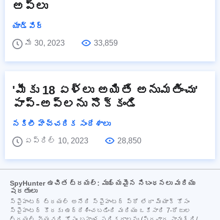
అప్‌లు
యాడ్వేర్
మే 30, 2023
33,859
'మీకు 18 ఏళ్లు అయితే అనుమతించు'
పాప్-అప్‌లను నొక్కండి
నకిలీ హెచ్చరిక సందేశాలు
ఏప్రిల్ 10, 2023
28,850
SpyHunter ఉచిత ట్రయల్: ముఖ్యమైన నిబంధనలు మరియు
షరతులు
స్పైహంటర్ ట్రయల్ అనేది స్పైహంటర్ ప్రో లేదా మ్యాక్ కోసం
స్పైహంటర్ కొరకు ఉద్దేశించబడింది మరియు ఒకేసారి 7-రోజుల
ట్రయల్ వ్యవధి కోసం బహుళ పరికరాలను (ప్రచార సామగ్రి/