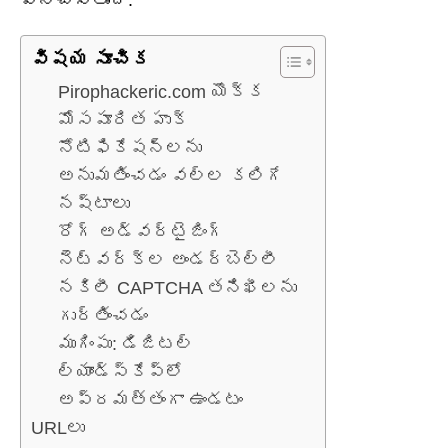
విషయ సూచిక
Pirophackeric.com యొక్క
మోసపూరిత హుక్
నోటిఫికేషన్‌లను
అనుమతించడం వల్ల కలిగే
నష్టాలు
రోగ్ అడ్వర్టైజింగ్
నెట్‌వర్క్‌ల అండర్‌బెల్లీ
నకిలీ CAPTCHA తనిఖీలను
గుర్తించడం
ముగింపు: డిజిటల్
ల్యాండ్‌స్కేప్‌లో
అప్రమత్తంగా ఉండటం
URLలు