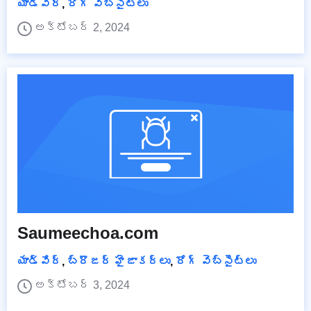
యాడ్వేర్
,
రోగ్ వెబ్‌సైట్‌లు
అక్టోబర్ 2, 2024
Saumeechoa.com
యాడ్వేర్
,
బ్రౌజర్ హైజాకర్లు
,
రోగ్ వెబ్‌సైట్‌లు
అక్టోబర్ 3, 2024