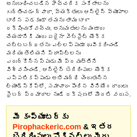
అనుబంధించబడిన హెచ్చరిక సంకేతాలను
గుర్తించడం ద్వారా, వ్యక్తులు ఆన్‌లైన్ వ్యూహాల
బారిన పడకుండా తమను తాము బాగా
రక్షించుకోవచ్చు. అనుమతులను మంజూరు
చేయడానికి ముందు ఏదైనా వెబ్‌సైట్ యొక్క
చట్టబద్ధతను ఎల్లప్పుడూ ధృవీకరించండి
మరియు తెలియని ప్రాంప్ట్‌లను
ఎదుర్కొన్నప్పుడు మీ ప్రవృత్తిని
విశ్వసించండి. ఆన్‌లైన్ బెదిరింపుల యొక్క
ఎప్పటికప్పుడు అభివృద్ధి చెందుతున్న
ల్యాండ్‌స్కేప్‌లో, సమాచారం పొందిన వినియోగదారులు
సైబర్ ప్రమాదాల నుండి రక్షణలో మొదటి వరుస.
మీ కంప్యూటర్‌కు
Pirophackeric.com
& ఇతర
బెదిరింపులు సోకినట్లు మీరు