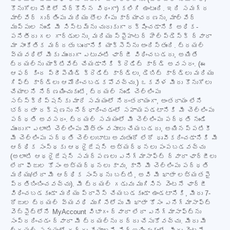
కొనుగోలు పేజీలో పేర్కొన్న విధంగా) కలిగి ఉంటుంది. ఇది సమగ్ర
మాల్వేర్ గుర్తింపు మరియు తొలగింపు కార్యాచరణను, మాల్వేర్
ముప్పుల నుండి మీ సిస్టమ్‌ను చురుకుగా రక్షించడానికి అధిక-
పనితీరు గల గార్డులను, మరియు స్పైహంటర్ హెల్ప్‌డెస్క్ ద్వారా
మా సాంకేతిక మద్దతు బృందానికి యాక్సెస్‌ను అందిస్తుంది. ట్రయల్
వ్యవధిలో మీకు ముందుగా ఎటువంటి ఛార్జీ విధించబడదు, అయితే
ట్రయల్‌ను యాక్టివేట్ చేయడానికి క్రెడిట్ కార్డ్ అవసరం. (ఈ
ఆఫర్ కింద ప్రీపెయిడ్ క్రెడిట్ కార్డ్‌లు, డెబిట్ కార్డ్‌లు మరియు
గిఫ్ట్ కార్డ్‌లు ఆమోదించబడకపోవచ్చు.) ఒకవేళ మీరు కొనుగోలు
చేయాలని నిర్ణయించుకుంటే, ట్రయల్ నుండి చెల్లింపు
సబ్‌స్క్రిప్షన్‌కు మారే సమయంలో నిరంతరాయంగా, అంతరాయం లేని
భద్రతా రక్షణను నిర్ధారించడంలో సహాయపడటానికి మీ చెల్లింపు
పద్ధతి అవసరం. ట్రయల్ సమయంలో మీ చెల్లింపు పద్ధతి నుండి
ముందుగా ఎలాంటి చెల్లింపు మొత్తం వసూలు చేయబడదు, అయినప్పటికీ
మీ చెల్లింపు పద్ధతి చెల్లుబాటు అవుతుందో లేదో ధృవీకరించడానికి మీ
ఆర్థిక సంస్థకు ఆథరైజేషన్ అభ్యర్థనలు పంపబడవచ్చు
(అలాంటి ఆథరైజేషన్ సమర్పణలు ఎనిగ్మాసాఫ్ట్ ద్వారా ఛార్జీలు
లేదా ఫీజుల కోసం అభ్యర్థనలు కావు, కానీ మీ చెల్లింపు పద్ధతి
మరియు/లేదా మీ ఆర్థిక సంస్థను బట్టి, అవి మీ ఖాతా లభ్యతపై
ప్రతిబింబించవచ్చు). మీ ట్రయల్ గడువు ముగిసిన వెంటనే ఛార్జీ
విధించబడకుండా మరియు ప్రాసెస్ చేయబడకుండా ఉండటానికి, మీరు 7-
రోజుల ట్రయల్ వ్యవధి ముగిసేలోపు మీ ఖాతా కోసం ఎనిగ్మాసాఫ్ట్
వెబ్‌సైట్‌లోని MyAccount విభాగం ద్వారా లేదా ఎనిగ్మాసాఫ్ట్‌ను
సంప్రదించడం ద్వారా మీ ట్రయల్‌ను రద్దు చేసుకోవచ్చు. మీరు మీ