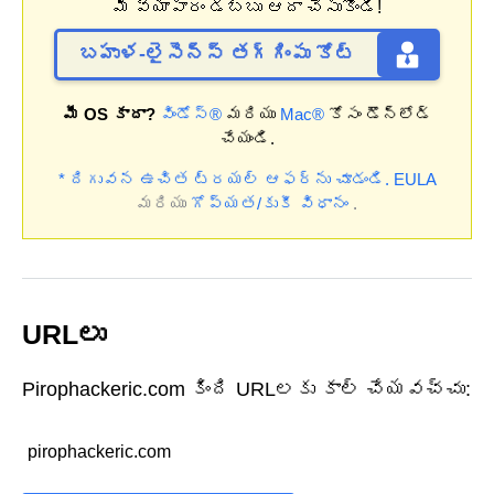
మీ వ్యాపారం డబ్బు ఆదా చేసుకోండి!
బహుళ-లైసెన్స్ తగ్గింపు కోట్
మీ OS కాదా?
విండోస్®
మరియు
Mac®
కోసం డౌన్‌లోడ్
చేయండి.
* దిగువన ఉచిత ట్రయల్ ఆఫర్‌ను చూడండి.
EULA
మరియు
గోప్యత/కుకీ విధానం
.
URLలు
Pirophackeric.com కింది URLలకు కాల్ చేయవచ్చు:
pirophackeric.com