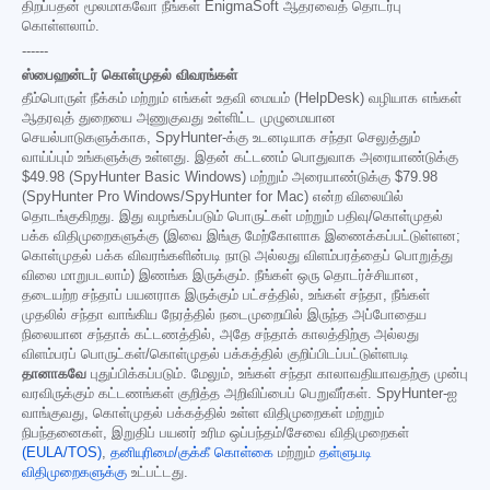
திறப்பதன் மூலமாகவோ நீங்கள் EnigmaSoft ஆதரவைத் தொடர்பு
கொள்ளலாம்.
------
ஸ்பைஹன்டர் கொள்முதல் விவரங்கள்
தீம்பொருள் நீக்கம் மற்றும் எங்கள் உதவி மையம் (HelpDesk) வழியாக எங்கள்
ஆதரவுத் துறையை அணுகுவது உள்ளிட்ட முழுமையான
செயல்பாடுகளுக்காக, SpyHunter-க்கு உடனடியாக சந்தா செலுத்தும்
வாய்ப்பும் உங்களுக்கு உள்ளது. இதன் கட்டணம் பொதுவாக அரையாண்டுக்கு
$49.98
(SpyHunter Basic Windows) மற்றும் அரையாண்டுக்கு
$79.98
(SpyHunter Pro Windows/SpyHunter for Mac) என்ற விலையில்
தொடங்குகிறது. இது வழங்கப்படும் பொருட்கள் மற்றும் பதிவு/கொள்முதல்
பக்க விதிமுறைகளுக்கு (இவை இங்கு மேற்கோளாக இணைக்கப்பட்டுள்ளன;
கொள்முதல் பக்க விவரங்களின்படி நாடு அல்லது விளம்பரத்தைப் பொறுத்து
விலை மாறுபடலாம்) இணங்க இருக்கும். நீங்கள் ஒரு தொடர்ச்சியான,
தடையற்ற சந்தாப் பயனராக இருக்கும் பட்சத்தில், உங்கள் சந்தா, நீங்கள்
முதலில் சந்தா வாங்கிய நேரத்தில் நடைமுறையில் இருந்த அப்போதைய
நிலையான சந்தாக் கட்டணத்தில், அதே சந்தாக் காலத்திற்கு அல்லது
விளம்பரப் பொருட்கள்/கொள்முதல் பக்கத்தில் குறிப்பிடப்பட்டுள்ளபடி
தானாகவே
புதுப்பிக்கப்படும். மேலும், உங்கள் சந்தா காலாவதியாவதற்கு முன்பு
வரவிருக்கும் கட்டணங்கள் குறித்த அறிவிப்பைப் பெறுவீர்கள். SpyHunter-ஐ
வாங்குவது, கொள்முதல் பக்கத்தில் உள்ள விதிமுறைகள் மற்றும்
நிபந்தனைகள், இறுதிப் பயனர் உரிம ஒப்பந்தம்/சேவை விதிமுறைகள்
(EULA/TOS)
,
தனியுரிமை/குக்கீ கொள்கை
மற்றும்
தள்ளுபடி
விதிமுறைகளுக்கு
உட்பட்டது.