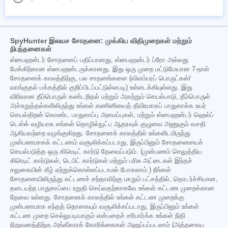
SpyHunter இலவச சோதனை: முக்கிய விதிமுறைகள் மற்றும்
நிபந்தனைகள்
ஸ்பைஹன்டர் சோதனைப் பதிப்பானது, ஸ்பைஹன்டர் ப்ரோ அல்லது
மேக்கிற்கான ஸ்பைஹன்டருக்கானது. இது ஒரு முறை மட்டுமேயான 7-நாள்
சோதனைக் காலத்திற்கு, பல சாதனங்களை (விளம்பரப் பொருட்கள்/
வாங்குதல் பக்கத்தில் குறிப்பிடப்பட்டுள்ளபடி) உள்ளடக்கியுள்ளது. இது
விரிவான தீம்பொருள் கண்டறிதல் மற்றும் அகற்றும் செயல்பாடு, தீம்பொருள்
அச்சுறுத்தல்களிலிருந்து உங்கள் கணினியைத் தீவிரமாகப் பாதுகாக்க உயர்
செயல்திறன் கொண்ட பாதுகாப்பு அமைப்புகள், மற்றும் ஸ்பைஹன்டர் ஹெல்ப்
டெஸ்க் வழியாக எங்கள் தொழில்நுட்ப ஆதரவுக் குழுவை அணுகும் வசதி
ஆகியவற்றை வழங்குகிறது. சோதனைக் காலத்தில் உங்களிடமிருந்து
முன்பணமாகக் கட்டணம் வசூலிக்கப்படாது, இருப்பினும் சோதனையைச்
செயல்படுத்த ஒரு கிரெடிட் கார்டு தேவைப்படும். (முன்பணம் செலுத்திய
கிரெடிட் கார்டுகள், டெபிட் கார்டுகள் மற்றும் பரிசு அட்டைகள் இந்தச்
சலுகையின் கீழ் ஏற்றுக்கொள்ளப்படாமல் போகலாம்.) நீங்கள்
சோதனையிலிருந்து கட்டணச் சந்தாவிற்கு மாறும் பட்சத்தில், தொடர்ச்சியான,
தடையற்ற பாதுகாப்பை உறுதி செய்வதற்காகவே உங்கள் கட்டண முறைக்கான
தேவை உள்ளது. சோதனைக் காலத்தில் உங்கள் கட்டண முறைக்கு
முன்பணமாக எந்தத் தொகையும் வசூலிக்கப்படாது, இருப்பினும் உங்கள்
கட்டண முறை செல்லுபடியாகும் என்பதைச் சரிபார்க்க உங்கள் நிதி
நிறுவனத்திற்கு அங்கீகாரக் கோரிக்கைகள் அனுப்பப்படலாம் (அத்தகைய