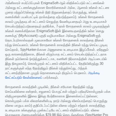
அங்கீகாரச் சமர்ப்பிப்புகள் EnigmaSoft-ஆல் விதிக்கப்படும் கட்டணங்கள்
அல்லது கட்டணங்களுக்கான கோரிக்கைகள் அல்ல, ஆனால் உங்கள் கட்டண
முறை மற்றும்/அல்லது உங்கள் நிதி நிறுவனத்தைப் பொறுத்து, உங்கள்
கணக்கின் பயன்பாட்டில் தாக்கத்தை ஏற்படுத்தலாம்). உங்கள் சோதனைக்
காலம் முடிந்தவுடன் கட்டணம் செலுத்த வேண்டியதையும் அது உடனடியாகச்
செயல்படுத்தப்படுவதையும் தவிர்க்க, 7-நாள் சோதனைக் காலம் முடிவதற்குள்
உங்கள் கணக்கிற்கான EnigmaSoft-இன் இணையதளத்தில் உள்ள 'எனது
கணக்கு' (MyAccount) பகுதி வழியாகவோ அல்லது EnigmaSoft-ஐத்
தொடர்புகொள்வதன் மூலமாகவோ உங்கள் சோதனைக் காலத்தை நீங்கள்
ரத்து செய்யலாம். உங்கள் சோதனைக் காலத்தில் நீங்கள் ரத்து செய்ய முடிவு
செய்தால், SpyHunter-க்கான அணுகலை உடனடியாக இழப்பீர்கள். ஏதேனும்
ஒரு காரணத்திற்காக, நீங்கள் விரும்பாத கட்டணம் செயல்படுத்தப்பட்டதாக
நீங்கள் நம்பினால் (எடுத்துக்காட்டாக, கணினி நிர்வாகத்தின் அடிப்படையில்
இது நிகழலாம்), கொள்முதல் கட்டணம் விதிக்கப்பட்ட தேதியிலிருந்து 30
நாட்களுக்குள் எந்த நேரத்திலும் நீங்கள் ரத்துசெய்து, அந்தக்
கட்டணத்திற்கான முழுத் தொகையையும் திரும்பப் பெறலாம்.
அடிக்கடி
கேட்கப்படும் கேள்விகளைப்
பார்க்கவும்.
சோதனைக் காலத்தின் முடிவில், நீங்கள் சரியான நேரத்தில் ரத்து
செய்யவில்லை என்றால், சலுகைப் பொருட்கள் மற்றும் பதிவு/கொள்முதல் பக்க
விதிமுறைகளில் (இவை இங்கு மேற்கோளாக இணைக்கப்பட்டுள்ளன;
கொள்முதல் பக்க விவரங்களின்படி நாடு அல்லது விளம்பரத்தைப் பொறுத்து
விலை மாறுபடலாம்) குறிப்பிடப்பட்டுள்ள விலை மற்றும் சந்தாக் காலத்திற்கு
உடனடியாக உங்களுக்கு முன்கூட்டியே கட்டணம் விதிக்கப்படும். விலை
பொதுவாக அரையாண்டுக்கு
$79.98
இல் தொடங்குகிறது (SpyHunter Pro