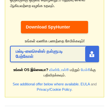
ஆகியவற்றை வழங்க உதவும்.
Download SpyHunter
உங்கள் வணிக பணத்தை சேமிக்கவும்!
மல்டி-லைசென்ஸ் தள்ளுபடி
மேற்கோள்
உங்கள் OS இல்லையா?
விண்டோஸ்®
மற்றும்
மேக்®
க்கு
பதிவிறக்கவும்.
See additional offer below where available.
EULA
and
Privacy/Cookie Policy
.