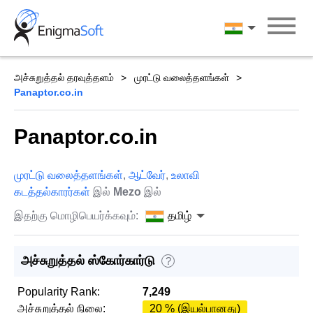
Skip
to
தமிழ்
content
அச்சுறுத்தல் தரவுத்தளம்
முரட்டு வலைத்தளங்கள்
Panaptor.co.in
Panaptor.co.in
முரட்டு வலைத்தளங்கள்
,
ஆட்வேர்
,
உலாவி
கடத்தல்காரர்கள்
இல்
Mezo
இல்
இதற்கு மொழிபெயர்க்கவும்:
தமிழ்
அச்சுறுத்தல் ஸ்கோர்கார்டு
?
Popularity Rank:
7,249
அச்சுறுத்தல் நிலை:
20 % (இயல்பானது)