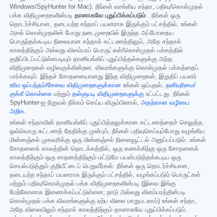
Windows/SpyHunter for Mac). நீங்கள் வாங்கிய சந்தா, பதிவு/கொள்முதல்
பக்க விதிமுறைகளின்படி
தானாகவே புதுப்பிக்கப்படும்
. நீங்கள் ஒரு
தொடர்ச்சியான, தடையற்ற சந்தாப் பயனராக இருக்கும் பட்சத்தில், உங்கள்
அசல் கொள்முதலின் போது நடைமுறையில் இருந்த அப்போதைய
பொருந்தக்கூடிய நிலையான சந்தாக் கட்டணத்திலும், அதே சந்தாக்
காலத்திற்கும் அல்லது விளம்பரப் பொருட்கள்/கொள்முதல் பக்கத்தில்
குறிப்பிடப்பட்டுள்ளபடியும் தானியங்கிப் புதுப்பித்தல்களுக்கு அந்த
விதிமுறைகள் வழிவகுக்கின்றன. விவரங்களுக்கு கொள்முதல் பக்கத்தைப்
பார்க்கவும். இந்தச் சோதனையானது இந்த விதிமுறைகள், இறுதிப் பயனர்
உரிம ஒப்பந்தம்/சேவை விதிமுறைகளுக்கான
உங்கள் ஒப்புதல்,
தனியுரிமை/
குக்கீ கொள்கை
மற்றும்
தள்ளுபடி விதிமுறைகளுக்கு
உட்பட்டது. நீங்கள்
SpyHunter-ஐ நிறுவல் நீக்கம் செய்ய விரும்பினால்,
அதற்கான வழியை
அறிக
.
உங்கள் சந்தாவின் தானியங்கிப் புதுப்பித்தலுக்கான கட்டணத்தைச் செலுத்த,
ஒவ்வொரு கட்டணத் தேதிக்கு முன்பும், நீங்கள் பதிவுசெய்யும்போது வழங்கிய
மின்னஞ்சல் முகவரிக்கு ஒரு மின்னஞ்சல் நினைவூட்டல் அனுப்பப்படும். உங்கள்
சோதனைக் காலத்தின் தொடக்கத்தில், ஒரு கணக்கிற்கு ஒரு சோதனைக்
காலத்திற்கும் ஒரு சாதனத்திற்கும் மட்டுமே பயன்படுத்தக்கூடிய ஒரு
செயல்படுத்தும் குறியீட்டைப் பெறுவீர்கள். நீங்கள் ஒரு தொடர்ச்சியான,
தடையற்ற சந்தாப் பயனராக இருக்கும் பட்சத்தில், வழங்கப்படும் பொருட்கள்
மற்றும் பதிவு/கொள்முதல் பக்க விதிமுறைகளின்படி (இவை இங்கு
மேற்கோளாக இணைக்கப்பட்டுள்ளன; நாடு அல்லது விளம்பரத்தின்படி
கொள்முதல் பக்க விவரங்களுக்கு ஏற்ப விலை மாறுபடலாம்) உங்கள் சந்தா,
அதே விலையிலும் சந்தாக் காலத்திற்கும் தானாகவே புதுப்பிக்கப்படும்.