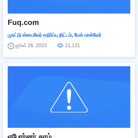
Fuq.com
முரட்டு ஸ்பைவேர் எதிர்ப்பு திட்டம்
,
மேக் மால்வேர்
ஜூன் 26, 2023
21,131
எபோர்னர்.காம்