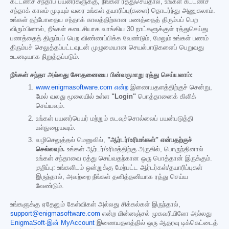
கட்டணச் சந்தாப் பயனர்களுக்கு, நீங்கள் ரத்துசெய்தால், உங்கள் கட்டணச்
சந்தாக் காலம் முடியும் வரை உங்கள் தயாரிப்பு(களை) தொடர்ந்து அணுகலாம்.
உங்கள் தற்போதைய சந்தாக் காலத்திற்கான பணத்தைத் திரும்பப் பெற
விரும்பினால், நீங்கள் கடைசியாக வாங்கிய 30 நாட்களுக்குள் ரத்துசெய்து
பணத்தைத் திரும்பப் பெற விண்ணப்பிக்க வேண்டும், மேலும் உங்கள் பணம்
திரும்பச் செலுத்தப்பட்டவுடன் முழுமையான செயல்பாடுகளைப் பெறுவது
உடனடியாக நிறுத்தப்படும்.
நீங்கள் சந்தா அல்லது சோதனையை பின்வருமாறு ரத்து செய்யலாம்:
www.enigmasoftware.com என்ற
இணையதளத்திற்குச் சென்று,
மேல் வலது மூலையில் உள்ள
"Login"
பொத்தானைக் கிளிக்
செய்யவும்.
உங்கள் பயனர்பெயர் மற்றும் கடவுச்சொல்லைப் பயன்படுத்தி
உள்நுழையவும்.
வழிசெலுத்தல் மெனுவில்,
"ஆர்டர்/உரிமங்கள்" என்பதற்குச்
செல்லவும்.
உங்கள் ஆர்டர்/உரிமத்திற்கு அருகில், பொருந்தினால்
உங்கள் சந்தாவை ரத்து செய்வதற்கான ஒரு பொத்தான் இருக்கும்.
குறிப்பு: உங்களிடம் ஒன்றுக்கு மேற்பட்ட ஆர்டர்கள்/தயாரிப்புகள்
இருந்தால், அவற்றை நீங்கள் தனித்தனியாக ரத்து செய்ய
வேண்டும்.
உங்களுக்கு ஏதேனும் கேள்விகள் அல்லது சிக்கல்கள் இருந்தால்,
support@enigmasoftware.com
என்ற மின்னஞ்சல் முகவரியிலோ அல்லது
EnigmaSoft-இன் MyAccount
இணையதளத்தில் ஒரு ஆதரவு டிக்கெட்டைத்