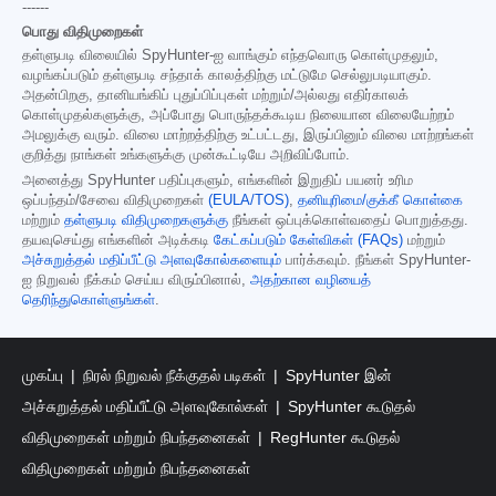
------
பொது விதிமுறைகள்
தள்ளுபடி விலையில் SpyHunter-ஐ வாங்கும் எந்தவொரு கொள்முதலும்,
வழங்கப்படும் தள்ளுபடி சந்தாக் காலத்திற்கு மட்டுமே செல்லுபடியாகும்.
அதன்பிறகு, தானியங்கிப் புதுப்பிப்புகள் மற்றும்/அல்லது எதிர்காலக்
கொள்முதல்களுக்கு, அப்போது பொருந்தக்கூடிய நிலையான விலையேற்றம்
அமலுக்கு வரும். விலை மாற்றத்திற்கு உட்பட்டது, இருப்பினும் விலை மாற்றங்கள்
குறித்து நாங்கள் உங்களுக்கு முன்கூட்டியே அறிவிப்போம்.
அனைத்து SpyHunter பதிப்புகளும், எங்களின் இறுதிப் பயனர் உரிம
ஒப்பந்தம்/சேவை விதிமுறைகள்
(EULA/TOS)
,
தனியுரிமை/குக்கீ கொள்கை
மற்றும்
தள்ளுபடி விதிமுறைகளுக்கு
நீங்கள் ஒப்புக்கொள்வதைப் பொறுத்தது.
தயவுசெய்து எங்களின் அடிக்கடி
கேட்கப்படும் கேள்விகள் (FAQs)
மற்றும்
அச்சுறுத்தல் மதிப்பீட்டு அளவுகோல்களையும்
பார்க்கவும். நீங்கள் SpyHunter-
ஐ நிறுவல் நீக்கம் செய்ய விரும்பினால்,
அதற்கான வழியைத்
தெரிந்துகொள்ளுங்கள்
.
முகப்பு
நிரல் நிறுவல் நீக்குதல் படிகள்
SpyHunter இன்
அச்சுறுத்தல் மதிப்பீட்டு அளவுகோல்கள்
SpyHunter கூடுதல்
விதிமுறைகள் மற்றும் நிபந்தனைகள்
RegHunter கூடுதல்
விதிமுறைகள் மற்றும் நிபந்தனைகள்