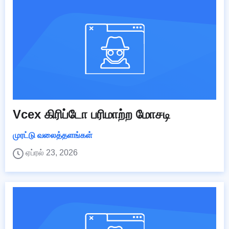
Vcex கிரிப்டோ பரிமாற்ற மோசடி
முரட்டு வலைத்தளங்கள்
ஏப்ரல் 23, 2026