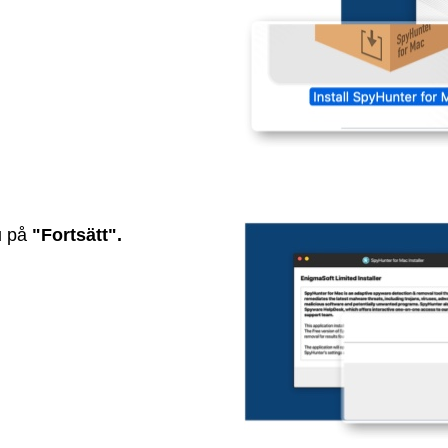
du på
"Fortsätt".