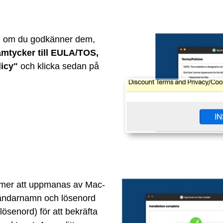
h, om du godkänner dem,
amtycker till EULA/TOS,
licy"
och klicka sedan på
mmer att uppmanas av Mac-
vändarnamn och lösenord
senord) för att bekräfta