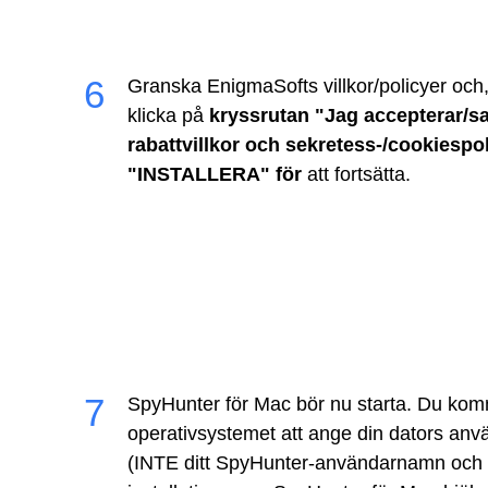
Granska EnigmaSofts villkor/policyer oc
klicka på
kryssrutan "Jag accepterar/s
rabattvillkor och sekretess-/cookiespo
"INSTALLERA" för
att fortsätta.
SpyHunter för Mac bör nu starta. Du ko
operativsystemet att ange din dators an
(INTE ditt SpyHunter-användarnamn och lö