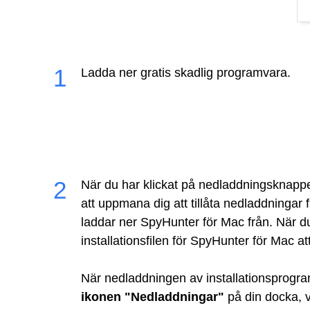
Ladda ner gratis skadlig programvara.
När du har klickat på nedladdningsknap
att uppmana dig att tillåta nedladdninga
laddar ner SpyHunter för Mac från. När d
installationsfilen för SpyHunter för Mac att
När nedladdningen av installationsprogra
ikonen "Nedladdningar"
på din docka, vi