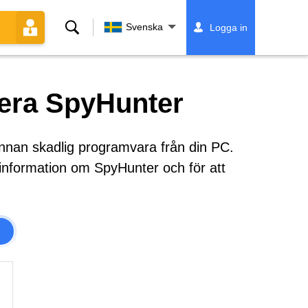
Sök
Svenska
Logga in
llera SpyHunter
 annan skadlig programvara från din PC.
 information om SpyHunter och för att