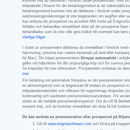
kommer inte att debiteras i förskott under provperioden, men ett 
erbjudande.) Kravet för din betalningsmetod är att säkerställa k
betalningsmetod kommer inte att debiteras i förskott under provper
auktoriseringsinlämningar är inte begäranden om avgifter eller av
kan avbryta din provperiod via avsnittet Mitt konto på EnigmaSof
förfaller och behandlas omedelbart efter att din provperiod löper
behandlades som du inte ville göra (vilket till exempel kan bero
Vanliga frågor
.
I slutet av provperioden debiteras du omedelbart i förskott med 
hänvisning; priserna kan variera beroende på land eller kampanj 
för Mac). Din köpta prenumeration
förnyas automatiskt
i enligh
gäller vid tidpunkten för ditt ursprungliga köp och för samma p
Se köpsidan för mer information. Provperioden omfattas av dess
mer
.
För betalning vid automatisk förnyelse av din prenumeration skic
en aktiveringskod som är begränsad till endast en provperiod oc
erbjudandematerialet och villkoren för registrerings-/köpsidan (
kontinuerlig och oavbruten prenumerationsanvändare. För användar
slutet av din betalda prenumerationsperiod. Om du vill få åter
senaste köp, och du kommer omedelbart att sluta få full funktiona
Du kan avsluta en prenumeration eller provperiod på följand
Gå till
www.enigmasoftware.com
och klicka på knappe