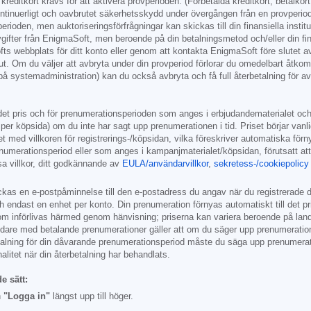
kreditkort krävs för att aktivera provperioden. (Förbetalda kreditkort, betalkor
ontinuerligt och oavbrutet säkerhetsskydd under övergången från en provperiod 
ioden, men auktoriseringsförfrågningar kan skickas till din finansiella instituti
gifter från EnigmaSoft, men beroende på din betalningsmetod och/eller din finan
ts webbplats för ditt konto eller genom att kontakta EnigmaSoft före slutet av
 ut. Om du väljer att avbryta under din provperiod förlorar du omedelbart åtko
 på systemadministration) kan du också avbryta och få full återbetalning för 
det pris och för prenumerationsperioden som anges i erbjudandematerialet och 
per köpsida) om du inte har sagt upp prenumerationen i tid. Priset börjar vanl
et med villkoren för registrerings-/köpsidan, vilka föreskriver automatiska fö
renumerationsperiod eller som anges i kampanjmaterialet/köpsidan, förutsatt a
a villkor, ditt godkännande av
EULA/användarvillkor
,
sekretess-/cookiepolicy
kas en e-postpåminnelse till den e-postadress du angav när du registrerade di
h endast en enhet per konto. Din prenumeration förnyas automatiskt till det p
som införlivas härmed genom hänvisning; priserna kan variera beroende på land 
e med betalande prenumerationer gäller att om du säger upp prenumerationen for
betalning för din dåvarande prenumerationsperiod måste du säga upp prenumera
litet när din återbetalning har behandlats.
e sätt:
n
"Logga in"
längst upp till höger.