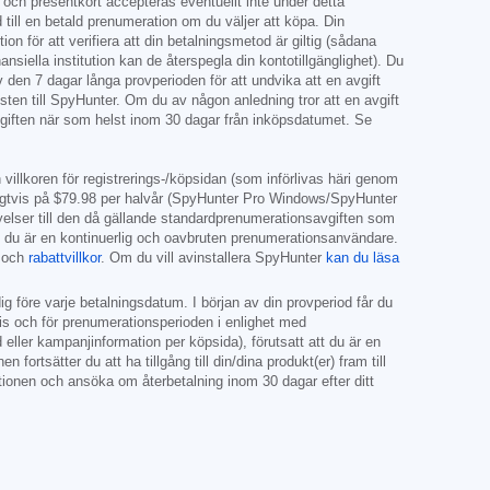
t och presentkort accepteras eventuellt inte under detta
till en betald prenumeration om du väljer att köpa. Din
on för att verifiera att din betalningsmetod är giltig (sådana
siella institution kan de återspegla din kontotillgänglighet). Du
 den 7 dagar långa provperioden för att undvika att en avgift
msten till SpyHunter. Om du av någon anledning tror att en avgift
avgiften när som helst inom 30 dagar från inköpsdatumet. Se
villkoren för registrerings-/köpsidan (som införlivas häri genom
igtvis på
$79.98
per halvår (SpyHunter Pro Windows/SpyHunter
rnyelser till den då gällande standardprenumerationsavgiften som
tt du är en kontinuerlig och oavbruten prenumerationsanvändare.
och
rabattvillkor
. Om du vill avinstallera SpyHunter
kan du läsa
g före varje betalningsdatum. I början av din provperiod får du
ris och för prenumerationsperioden i enlighet med
eller kampanjinformation per köpsida), förutsatt att du är en
tsätter du att ha tillgång till din/dina produkt(er) fram till
tionen och ansöka om återbetalning inom 30 dagar efter ditt