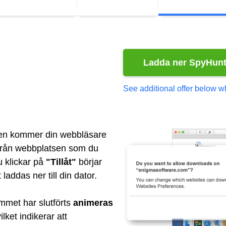
Ladda ner SpyHunt
See additional offer below w
pen kommer din webbläsare
r från webbplatsen som du
u klickar på
"Tillåt"
börjar
 laddas ner till din dator.
mmet har slutförts
animeras
lket indikerar att