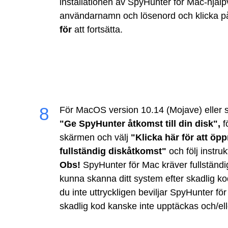
installationen av SpyHunter för Mac-hjälp
användarnamn och lösenord och klicka 
för
att fortsätta.
För MacOS version 10.14 (Mojave) eller
"Ge SpyHunter åtkomst till din disk",
f
skärmen och välj
"Klicka här för att öpp
fullständig diskåtkomst"
och följ instruk
Obs!
SpyHunter för Mac kräver fullständig 
kunna skanna ditt system efter skadlig kod
du inte uttryckligen beviljar SpyHunter f
skadlig kod kanske inte upptäckas och/ell