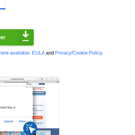
er
here available.
EULA
and
Privacy/Cookie Policy
.