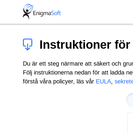
Skip
to
content
Instruktioner för
Du är ett steg närmare att säkert och gru
Följ instruktionerna nedan för att ladda 
förstå våra policyer, läs vår
EULA
,
sekret