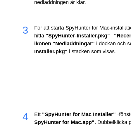
nedladdningen är klar.
För att starta SpyHunter för Mac-installat
hitta
"SpyHunter-Installer.pkg"
i
"Rece
ikonen "Nedladdningar"
i dockan och s
Installer.pkg"
i stacken som visas.
Ett
"SpyHunter for Mac Installer"
-fönst
SpyHunter for Mac.app".
Dubbelklicka p