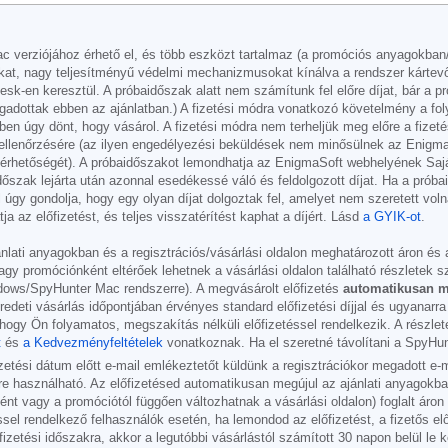
verziójához érhető el, és több eszközt tartalmaz (a promóciós anyagokban/vá
ciókat, nagy teljesítményű védelmi mechanizmusokat kínálva a rendszer kártev
-en keresztül. A próbaidőszak alatt nem számítunk fel előre díjat, bár a pró
fogadottak ebben az ajánlatban.) A fizetési módra vonatkozó követelmény a fo
iben úgy dönt, hogy vásárol. A fizetési módra nem terheljük meg előre a fizet
llenőrzésére (az ilyen engedélyezési beküldések nem minősülnek az EnigmaSo
elérhetőségét). A próbaidőszakot lemondhatja az EnigmaSoft webhelyének Sajá
dőszak lejárta után azonnal esedékessé váló és feldolgozott díjat. Ha a próba
úgy gondolja, hogy egy olyan díjat dolgoztak fel, amelyet nem szeretett volna
 az előfizetést, és teljes visszatérítést kaphat a díjért. Lásd
a GYIK-ot
.
nlati anyagokban és a regisztrációs/vásárlási oldalon meghatározott áron és 
 promóciónként eltérőek lehetnek a vásárlási oldalon található részletek s
ows/SpyHunter Mac rendszerre). A megvásárolt előfizetés
automatikusan m
deti vásárlás időpontjában érvényes standard előfizetési díjjal és ugyanarra
hogy Ön folyamatos, megszakítás nélküli előfizetéssel rendelkezik. A részlete
t
és
a Kedvezményfeltételek
vonatkoznak. Ha el szeretné távolítani a SpyHun
etési dátum előtt e-mail emlékeztetőt küldünk a regisztrációkor megadott e-
használható. Az előfizetésed automatikusan megújul az ajánlati anyagokban é
 vagy a promóciótól függően változhatnak a vásárlási oldalon) foglalt áron é
éssel rendelkező felhasználók esetén, ha lemondod az előfizetést, a fizetős el
fizetési időszakra, akkor a legutóbbi vásárlástól számított 30 napon belül le k