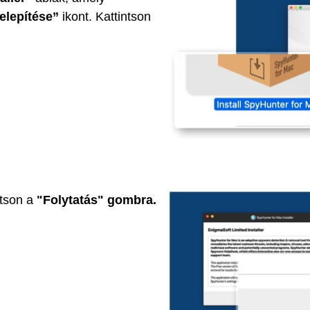
elepítése”
ikont. Kattintson
ntson a
"Folytatás" gombra.