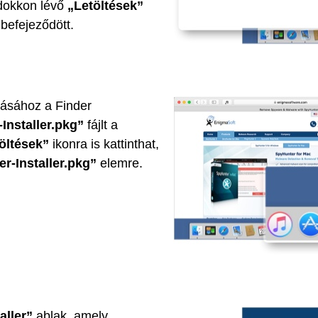
a dokkon lévő
„Letöltések”
 befejeződött.
tásához a Finder
Installer.pkg”
fájlt a
öltések”
ikonra is kattinthat,
r-Installer.pkg”
elemre.
aller”
ablak, amely