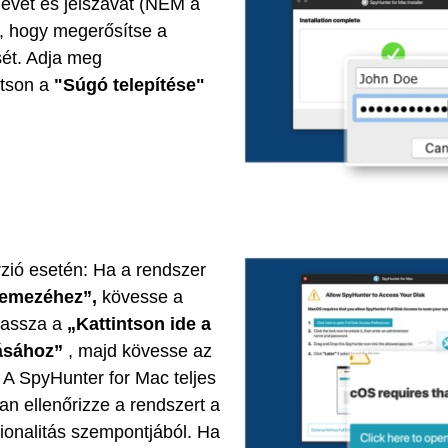
evét és jelszavát (NEM a
), hogy megerősítse a
sét. Adja meg
ntson a
"Súgó telepítése"
zió esetén: Ha a rendszer
lemezéhez”,
kövesse a
lassza a
„Kattintson ide a
ásához”
, majd kövesse az
A SpyHunter for Mac teljes
n ellenőrizze a rendszert a
cionalitás szempontjából. Ha