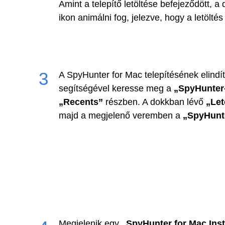
Amint a telepítő letöltése befejeződött, 
ikon animálni fog, jelezve, hogy a letöltés
A SpyHunter for Mac telepítésének elindí
segítségével keresse meg a
„SpyHunter-
„Recents”
részben. A dokkban lévő
„Let
majd a megjelenő veremben a
„SpyHunte
Megjelenik egy
„SpyHunter for Mac Inst