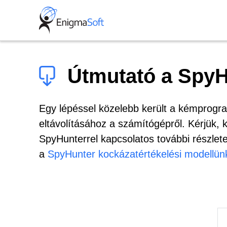
Skip
to
content
Útmutató a SpyHu
Egy lépéssel közelebb került a kémprogra
eltávolításához a számítógépről. Kérjük, 
SpyHunterrel kapcsolatos további részlet
a
SpyHunter kockázatértékelési modellün