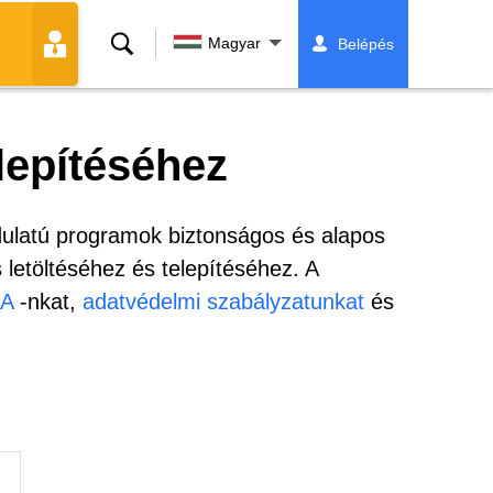
Keresés
Magyar
Belépés
lepítéséhez
ndulatú programok biztonságos és alapos
 letöltéséhez és telepítéséhez. A
A
-nkat,
adatvédelmi szabályzatunkat
és