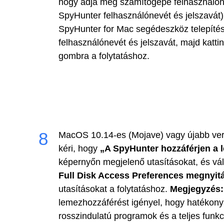
hogy adja meg számítógépe felhasználón
SpyHunter felhasználónevét és jelszavát
SpyHunter for Mac segédeszköz telepíté
felhasználónevét és jelszavát, majd katti
gombra a folytatáshoz.
MacOS 10.14-es (Mojave) vagy újabb ver
kéri, hogy
„A SpyHunter hozzáférjen a 
képernyőn megjelenő utasításokat, és vá
Full Disk Access Preferences megnyit
utasításokat a folytatáshoz.
Megjegyzés:
lemezhozzáférést igényel, hogy hatékonya
rosszindulatú programok és a teljes funk