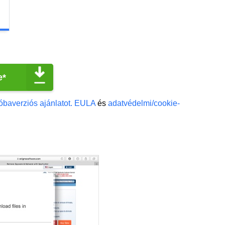
e*
óbaverziós ajánlatot.
EULA
és
adatvédelmi/cookie-