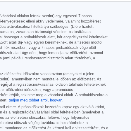
sárlási oldalon leírtak szerint) egy egyszeri 7 napos
ő-fenyegetések elleni aktív védelmére, valamint hozzáférést
ba aktiválásához hitelkártya szükséges. (Előre fizetett
lyamatos, zavartalan biztonsági védelem biztosítása a
ési összeget a próbaidőszak alatt, bár engedélyezési kérelmeket
ft általi díj- vagy egyéb kérelmeknek, de a fizetési módtól
t fiók részében, vagy a 7 napos próbaidőszak vége előtt
időszak alatt úgy dönt, hogy lemondja az előfizetést, azonnal
 (ami például rendszeradminisztráció miatt történhet), a
az előfizetési időszakra vonatkozóan (amelyeket a jelen
zerint), amennyiben nem mondta le időben az előfizetést. Az
egújul
a regisztrációs/vásárlási oldalon található feltételeknek
 az előfizetési időszakra, vagy a promóciós
kért kérjük, tekintse meg a vásárlási oldalt. A próbaidőszakra a
tert,
tudjon meg többet arról, hogyan
.
mail címre. A próbaidőszak kezdetén kapsz egy aktiváló kódot,
s a regisztrációs/vásárlási oldal feltételeiben (amelyeket a
s az előfizetési időszakra, feltéve, hogy folyamatos,
őfizetési időszak végéig továbbra is hozzáférhetsz a
ell mondanod az előfizetést és kérned kell a visszatérítést, és a