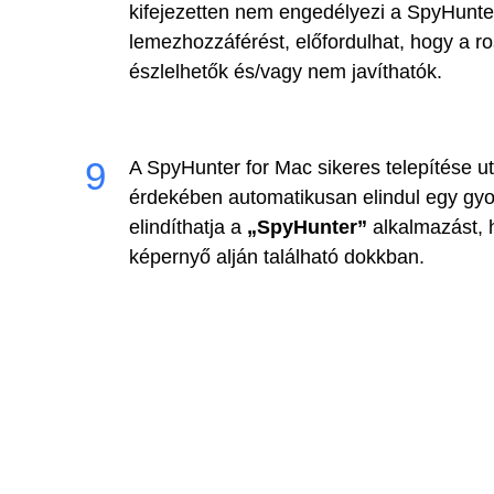
kifejezetten nem engedélyezi a SpyHunter
lemezhozzáférést, előfordulhat, hogy a 
észlelhetők és/vagy nem javíthatók.
A SpyHunter for Mac sikeres telepítése 
érdekében automatikusan elindul egy gyors
elindíthatja a
„SpyHunter”
alkalmazást, h
képernyő alján található dokkban.