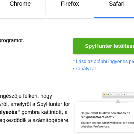
Chrome
Firefox
Safari
programot.
SpyHunter letöltés
* Lásd az alábbi ingyenes pr
szabályzat
.
öngészője felkéri, hogy
yről, amelyről a SpyHunter for
lyezés"
gombra kattintott, a
 megkezdődik a számítógépére.