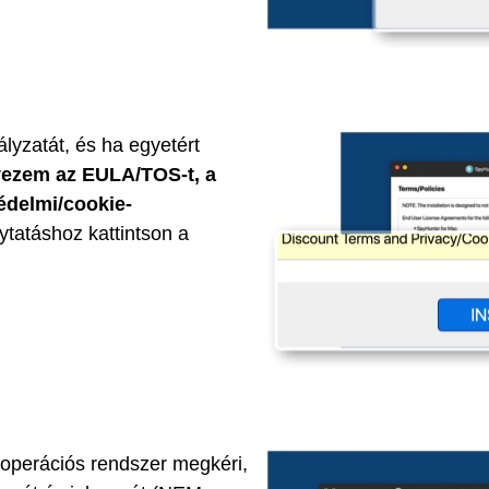
ályzatát, és ha egyetért
ezem az EULA/TOS-t, a
édelmi/cookie-
ytatáshoz kattintson a
 operációs rendszer megkéri,