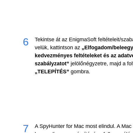
Tekintse át az EnigmaSoft feltételeit/szab
velük, kattintson az
„Elfogadom/beleegy
kedvezményes feltételeket és az adatv
szabályzatot”
jelölőnégyzetre, majd a fol
„TELEPÍTÉS”
gombra.
A SpyHunter for Mac most elindul. A Mac