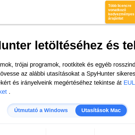
Több licencre
vonatkozó
kedvezményes
árajánlat
nter letöltéséhez és te
mok, trójai programok, rootkitek és egyéb rosszi
kövesse az alábbi utasításokat a SpyHunter sikeres
ekért és irányelveink megértéséhez tekintse át
EUL
ket
.
Útmutató a Windows
Utasítások Mac