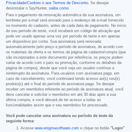
Privacidade/Cookies
e
aos Termos de Desconto
. Se desejar
desinstalar o SpyHunter,
saiba como
.
Para o pagamento da renovação automática da sua assinatura, um
lembrete por e-mail será enviado para o endereço de e-mail fornecido
no momento do cadastro, antes de cada data de pagamento. No início
do seu período de teste, você receberá um código de ativação que
pode ser usado apenas uma vez por período de teste e em apenas
um dispositivo por conta. Sua assinatura será renovada
automaticamente pelo preço e período de assinatura, de acordo com
os materiais da oferta e os termos da página de cadastro/compra (que
são incorporados a este documento por referência; os preços podem
variar de acordo com o país ou promoção, conforme os detalhes da
página de compra), desde que você seja um usuário contínuo e
ininterrupto da assinatura. Para usuários com assinatura paga, em
caso de cancelamento, você continuará tendo acesso ao(s) seu(s)
produto(s) até o final do período de assinatura paga. Se desejar
receber um reembolso referente ao período de assinatura atual, você
deve cancelar e solicitar o reembolso em até 30 dias após a sua
última compra, e você deixará de ter acesso a todas as
funcionalidades assim que o seu reembolso for processado.
Você pode cancelar uma assinatura ou período de teste da
seguinte forma:
Acesse
www.enigmasoftware.com
e clique no botão
"Login"