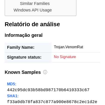
Similar Families
Windows API Usage
Relatório de análise
Informação geral
Family Name:
Trojan.VenomRat
Signature status:
No Signature
Known Samples
i
MD5:
442c95dc93b58bd987170b6410333c67
SHA1:
f33a0db78fa837c877a900e8678c2ec1d2e