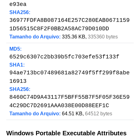
e93ea
SHA256:
36977FDFA8B087164E257C280EAB0671159
1D56515C8F2F0BB2A58AC79D010DD
Tamanho do Arquivo:
335.36 KB,
335360 bytes
MD5:
6529c6307c2bb39b5fc703efe53f133f
SHA1:
94ae713bc07489681a82749f5ff299f8abe
16913
SHA256:
8460C74D9A43117F5BFF55B7F5F05F36E59
4C29DC7D2691AAA038E00D88EEF1C
Tamanho do Arquivo:
64.51 KB,
64512 bytes
Windows Portable Executable Attributes