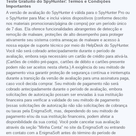
Teste Gratuito do SpyHunter: Termos e Condições
Importantes
A versão de avaliação do SpyHunter é válida para o SpyHunter Pro ou
o SpyHunter para Mac e inclui vários dispositivos (conforme descrito
nos materiais promocionais/página de compra) por um período único
de 7 dias. Ela oferece funcionalidades abrangentes de detecção e
remoção de malware, proteções de alto desempenho para proteger
ativamente seu sistema contra ameaças de malware e acesso à
nossa equipe de suporte técnico por meio do HelpDesk do SpyHunter.
Você não será cobrado antecipadamente durante o período de
avaliação, embora seja necessário um cartão de crédito para ativá-la.
(Cartões de crédito pré-pagos, cartões de débito e cartões-presente
podem não ser aceitos nesta oferta.) A exigência do seu método de
pagamento visa garantir proteção de segurança contínua e ininterrupta
durante a transição da versão de avaliação para uma assinatura paga,
caso você decida comprar. Seu método de pagamento não será
cobrado antecipadamente durante o período de avaliação, embora
solicitações de autorização possam ser enviadas à sua instituição
financeira para verificar a validade do seu método de pagamento
(essas solicitações de autorização não são solicitações de cobrança
ou taxas pela EnigmaSoft, mas, dependendo do seu método de
pagamento e/ou da sua instituição financeira, podem afetar a
disponibilidade da sua conta). Você pode cancelar sua avaliação
através da seção "Minha Conta" no site da EnigmaSoft ou entrando
em contato com a EnigmaSoft antes do término do período de