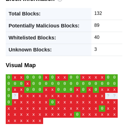
Total Blocks:
132
Potentially Malicious Blocks:
89
Whitelisted Blocks:
40
Unknown Blocks:
3
Visual Map
0
x
x
0
0
0
x
0
x
x
0
0
x
x
x
x
0
0
0
0
0
x
0
0
0
0
0
0
0
0
0
0
0
0
0
0
0
x
x
0
0
0
x
x
0
0
0
x
0
x
0
x
x
x
0
?
x
x
x
x
x
x
x
x
x
x
x
x
x
x
?
?
0
x
x
x
x
x
x
0
x
x
x
x
x
x
x
x
x
x
x
x
x
x
x
x
x
x
x
x
x
x
x
x
x
0
x
x
x
x
x
x
x
x
x
x
x
x
x
0
x
x
x
x
x
x
x
x
x
x
x
x