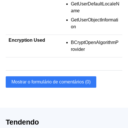
GetUserDefaultLocaleN
ame
GetUserObjectInformati
on
Encryption Used
BCryptOpenAlgorithmP
rovider
Mostrar o formulário de comentários (0)
Tendendo