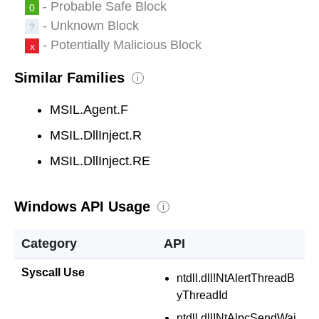
- Probable Safe Block
0
- Unknown Block
?
- Potentially Malicious Block
x
Similar Families
i
MSIL.Agent.F
MSIL.DllInject.R
MSIL.DllInject.RE
Windows API Usage
i
Category
API
Syscall Use
ntdll.dll!NtAlertThreadB
yThreadId
ntdll.dll!NtAlpcSendWai