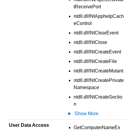
tReceivePort
ntdll.dll!NtApphelpCach
eControl
ntdll.dll!NtClearEvent
ntdll.dll!NtClose
ntdll.dll!NtCreateEvent
ntdll.dll!NtCreateFile
ntdll.dll!NtCreateMutant
ntdll.dll!NtCreatePrivate
Namespace
ntdll.dll!NtCreateSectio
n
Show More
User Data Access
GetComputerNameEx