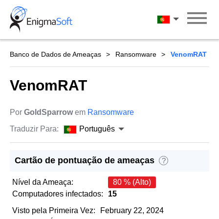
Skip
to
Português
content
Banco de Dados de Ameaças
Ransomware
VenomRAT
VenomRAT
Por
GoldSparrow
em
Ransomware
Traduzir Para:
Português
Cartão de pontuação de ameaças
?
Nível da Ameaça:
80 % (Alto)
Computadores infectados:
15
Visto pela Primeira Vez:
February 22, 2024