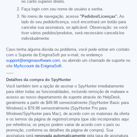
no canto superior direito.
Faça login com seu nome de usuário e senha.
No menu de navegação, acesse
"Pedidos/Licenças".
Ao
lado do seu pedido/licença, você encontrará um botão para
cancelar sua assinatura, se aplicável. Observação: se você
tiver vários pedidos/produtos, será necessário cancelá-los
individualmente.
Caso tenha alguma dúvida ou problema, você pode entrar em contato
com o Suporte da EnigmaSoft por e-mail, no endereço
support@enigmasoftware.com
, ou abrindo um chamado de suporte no
site
MyAccount da EnigmaSoft
.
------
Detalhes da compra do SpyHunter
Você também tem a opção de assinar o SpyHunter imediatamente
para obter todas as funcionalidades, incluindo remoção de malware e
acesso ao nosso departamento de suporte através do HelpDesk,
geralmente a partir de
$49.98
semestralmente (SpyHunter Basic para
Windows) e
$79.98
semestralmente (SpyHunter Pro para
Windows/SpyHunter para Mac), de acordo com os materiais da oferta
e os termos da página de registro/compra (que são incorporados aqui
por referência; os preços podem variar de acordo com o país ou
promoção, conforme os detalhes da página de compra). Sua
assinatura será
renovada automaticamente
pela taxa de assinatura