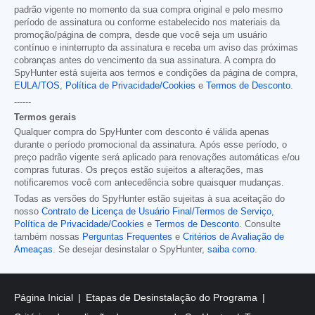
padrão vigente no momento da sua compra original e pelo mesmo
período de assinatura ou conforme estabelecido nos materiais da
promoção/página de compra, desde que você seja um usuário
contínuo e ininterrupto da assinatura e receba um aviso das próximas
cobranças antes do vencimento da sua assinatura. A compra do
SpyHunter está sujeita aos termos e condições da página de compra,
EULA/TOS
,
Política de Privacidade/Cookies
e
Termos de Desconto
.
------
Termos gerais
Qualquer compra do SpyHunter com desconto é válida apenas
durante o período promocional da assinatura. Após esse período, o
preço padrão vigente será aplicado para renovações automáticas e/ou
compras futuras. Os preços estão sujeitos a alterações, mas
notificaremos você com antecedência sobre quaisquer mudanças.
Todas as versões do SpyHunter estão sujeitas à sua aceitação do
nosso
Contrato de Licença de Usuário Final/Termos de Serviço
,
Política de Privacidade/Cookies
e
Termos de Desconto
. Consulte
também nossas
Perguntas Frequentes
e
Critérios de Avaliação de
Ameaças
. Se desejar desinstalar o SpyHunter,
saiba como
.
Página Inicial
Etapas de Desinstalação do Programa