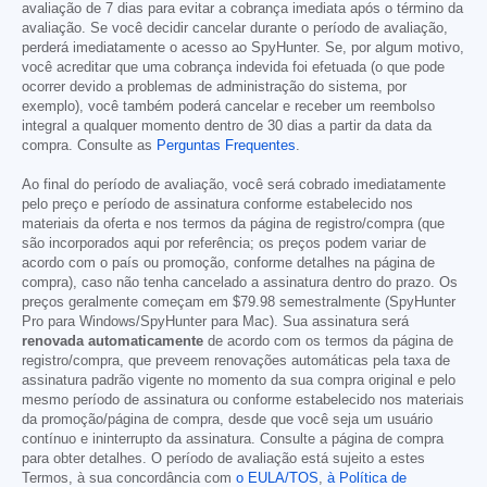
avaliação de 7 dias para evitar a cobrança imediata após o término da
avaliação. Se você decidir cancelar durante o período de avaliação,
perderá imediatamente o acesso ao SpyHunter. Se, por algum motivo,
você acreditar que uma cobrança indevida foi efetuada (o que pode
ocorrer devido a problemas de administração do sistema, por
exemplo), você também poderá cancelar e receber um reembolso
integral a qualquer momento dentro de 30 dias a partir da data da
compra. Consulte as
Perguntas Frequentes
.
Ao final do período de avaliação, você será cobrado imediatamente
pelo preço e período de assinatura conforme estabelecido nos
materiais da oferta e nos termos da página de registro/compra (que
são incorporados aqui por referência; os preços podem variar de
acordo com o país ou promoção, conforme detalhes na página de
compra), caso não tenha cancelado a assinatura dentro do prazo. Os
preços geralmente começam em
$79.98
semestralmente (SpyHunter
Pro para Windows/SpyHunter para Mac). Sua assinatura será
renovada automaticamente
de acordo com os termos da página de
registro/compra, que preveem renovações automáticas pela taxa de
assinatura padrão vigente no momento da sua compra original e pelo
mesmo período de assinatura ou conforme estabelecido nos materiais
da promoção/página de compra, desde que você seja um usuário
contínuo e ininterrupto da assinatura. Consulte a página de compra
para obter detalhes. O período de avaliação está sujeito a estes
Termos, à sua concordância com
o EULA/TOS
,
à Política de