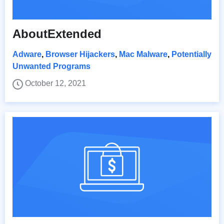
AboutExtended
Adware
,
Browser Hijackers
,
Mac Malware
,
Potentially
Unwanted Programs
October 12, 2021