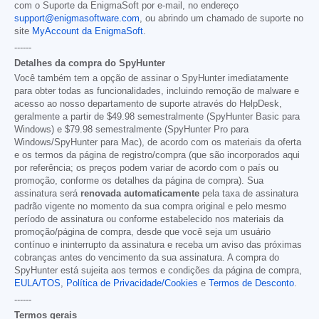
com o Suporte da EnigmaSoft por e-mail, no endereço
support@enigmasoftware.com
, ou abrindo um chamado de suporte no
site
MyAccount da EnigmaSoft
.
------
Detalhes da compra do SpyHunter
Você também tem a opção de assinar o SpyHunter imediatamente
para obter todas as funcionalidades, incluindo remoção de malware e
acesso ao nosso departamento de suporte através do HelpDesk,
geralmente a partir de
$49.98
semestralmente (SpyHunter Basic para
Windows) e
$79.98
semestralmente (SpyHunter Pro para
Windows/SpyHunter para Mac), de acordo com os materiais da oferta
e os termos da página de registro/compra (que são incorporados aqui
por referência; os preços podem variar de acordo com o país ou
promoção, conforme os detalhes da página de compra). Sua
assinatura será
renovada automaticamente
pela taxa de assinatura
padrão vigente no momento da sua compra original e pelo mesmo
período de assinatura ou conforme estabelecido nos materiais da
promoção/página de compra, desde que você seja um usuário
contínuo e ininterrupto da assinatura e receba um aviso das próximas
cobranças antes do vencimento da sua assinatura. A compra do
SpyHunter está sujeita aos termos e condições da página de compra,
EULA/TOS
,
Política de Privacidade/Cookies
e
Termos de Desconto
.
------
Termos gerais