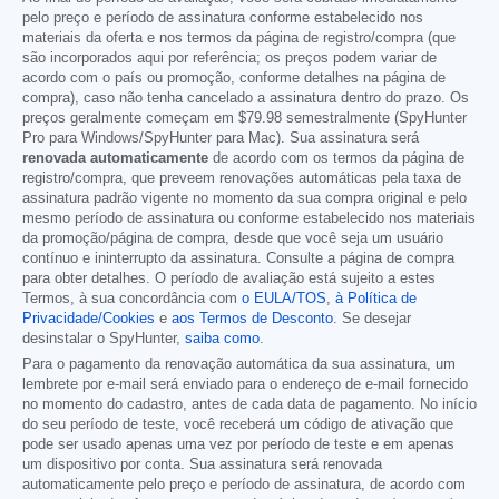
pelo preço e período de assinatura conforme estabelecido nos
materiais da oferta e nos termos da página de registro/compra (que
são incorporados aqui por referência; os preços podem variar de
acordo com o país ou promoção, conforme detalhes na página de
compra), caso não tenha cancelado a assinatura dentro do prazo. Os
preços geralmente começam em
$79.98
semestralmente (SpyHunter
Pro para Windows/SpyHunter para Mac). Sua assinatura será
renovada automaticamente
de acordo com os termos da página de
registro/compra, que preveem renovações automáticas pela taxa de
assinatura padrão vigente no momento da sua compra original e pelo
mesmo período de assinatura ou conforme estabelecido nos materiais
da promoção/página de compra, desde que você seja um usuário
contínuo e ininterrupto da assinatura. Consulte a página de compra
para obter detalhes. O período de avaliação está sujeito a estes
Termos, à sua concordância com
o EULA/TOS
,
à Política de
Privacidade/Cookies
e
aos Termos de Desconto
. Se desejar
desinstalar o SpyHunter,
saiba como
.
Para o pagamento da renovação automática da sua assinatura, um
lembrete por e-mail será enviado para o endereço de e-mail fornecido
no momento do cadastro, antes de cada data de pagamento. No início
do seu período de teste, você receberá um código de ativação que
pode ser usado apenas uma vez por período de teste e em apenas
um dispositivo por conta. Sua assinatura será renovada
automaticamente pelo preço e período de assinatura, de acordo com