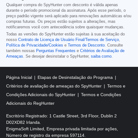
Qualquer compra do SpyHunter com desconto é válida apenas
durante o período promocional da assinatura. Após esse período, o
preço padrão vigente será aplicado para renovações automáticas e/ou
compras futuras. Os preços estão sujeitos a alterações, mas
notificaremos você com antecedência sobre quaisquer mudanças.
Todas as versões do SpyHunter estão sujeitas à sua aceitação do
nosso
Contrato de Licença de Usuário Final/Termos de Serviço
,
Política de Privacidade/Cookies
e
Termos de Desconto
. Consulte
também nossas
Perguntas Frequentes
e
Critérios de Avaliação de
Ameaças
. Se desejar desinstalar o SpyHunter,
saiba como
.
Página Inicial
Etapas de Desinstalação do Programa
Critérios de avaliação de ameaças do SpyHunter
Termos e
Condições Adicionais do SpyHunter
Termos e Condições
Adicionais do RegHunter
Escritório Registrado: 1 Castle Street, 3rd Floor, Dublin 2
D02XD82 Irlanda.
EnigmaSoft Limited, Empresa privada limitada por ações,
Número de registro da empresa 597114.