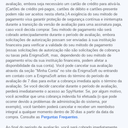
avaliação, embora seja necessário um cartão de crédito para ativá-la.
(Cartões de crédito pré-pagos, cartões de débito e cartões-presente
podem não ser aceitos nesta oferta.) A exigência do seu método de
pagamento visa garantir proteção de segurança contínua e ininterrupta
durante a transição da versão de avaliação para uma assinatura paga,
caso você decida comprar. Seu método de pagamento não será
cobrado antecipadamente durante o período de avaliação, embora
solicitações de autorização possam ser enviadas à sua instituição
financeira para verificar a validade do seu método de pagamento
(essas solicitações de autorização não são solicitações de cobrança
ou taxas pela EnigmaSoft, mas, dependendo do seu método de
pagamento e/ou da sua instituição financeira, podem afetar a
disponibilidade da sua conta). Você pode cancelar sua avaliação
através da seção "Minha Conta" no site da EnigmaSoft ou entrando
em contato com a EnigmaSoft antes do término do período de
avaliação de 7 dias para evitar a cobrança imediata após o término da
avaliação. Se você decidir cancelar durante o período de avaliação,
perderá imediatamente o acesso ao SpyHunter. Se, por algum motivo,
você acreditar que uma cobrança indevida foi efetuada (o que pode
ocorrer devido a problemas de administração do sistema, por
exemplo), você também poderá cancelar e receber um reembolso
integral a qualquer momento dentro de 30 dias a partir da data da
compra. Consulte as
Perguntas Frequentes
.
Ao final do período de avaliação, você será cobrado imediatamente