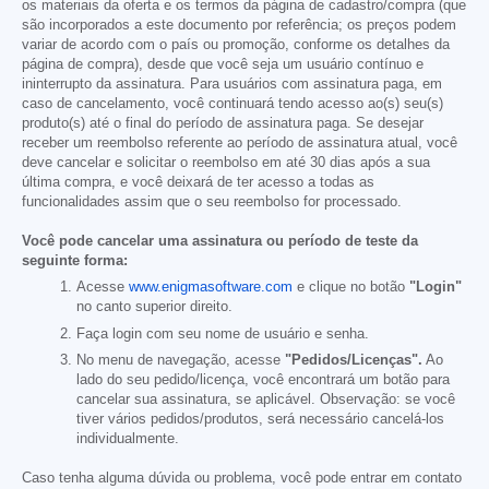
os materiais da oferta e os termos da página de cadastro/compra (que
são incorporados a este documento por referência; os preços podem
variar de acordo com o país ou promoção, conforme os detalhes da
página de compra), desde que você seja um usuário contínuo e
ininterrupto da assinatura. Para usuários com assinatura paga, em
caso de cancelamento, você continuará tendo acesso ao(s) seu(s)
produto(s) até o final do período de assinatura paga. Se desejar
receber um reembolso referente ao período de assinatura atual, você
deve cancelar e solicitar o reembolso em até 30 dias após a sua
última compra, e você deixará de ter acesso a todas as
funcionalidades assim que o seu reembolso for processado.
Você pode cancelar uma assinatura ou período de teste da
seguinte forma:
Acesse
www.enigmasoftware.com
e clique no botão
"Login"
no canto superior direito.
Faça login com seu nome de usuário e senha.
No menu de navegação, acesse
"Pedidos/Licenças".
Ao
lado do seu pedido/licença, você encontrará um botão para
cancelar sua assinatura, se aplicável. Observação: se você
tiver vários pedidos/produtos, será necessário cancelá-los
individualmente.
Caso tenha alguma dúvida ou problema, você pode entrar em contato