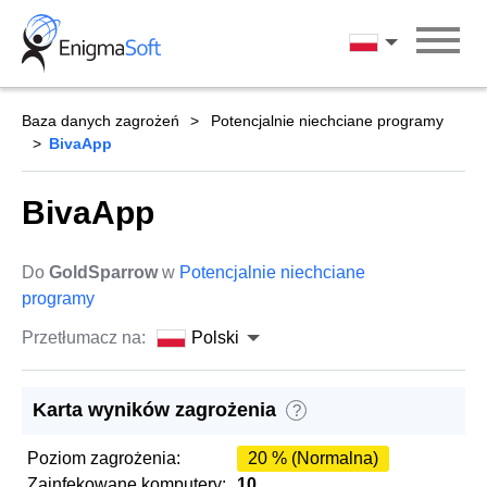
Skip
to
Polski
content
Baza danych zagrożeń
Potencjalnie niechciane programy
BivaApp
BivaApp
Do
GoldSparrow
w
Potencjalnie niechciane
programy
Przetłumacz na:
Polski
Karta wyników zagrożenia
?
Poziom zagrożenia:
20 % (Normalna)
Zainfekowane komputery:
10