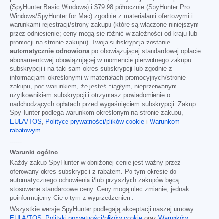
(SpyHunter Basic Windows) i
$79.98
półrocznie (SpyHunter Pro
Windows/SpyHunter for Mac) zgodnie z materiałami ofertowymi i
warunkami rejestracji/strony zakupu (które są włączone niniejszym
przez odniesienie; ceny mogą się różnić w zależności od kraju lub
promocji na stronie zakupu). Twoja subskrypcja zostanie
automatycznie odnowiona
po obowiązującej standardowej opłacie
abonamentowej obowiązującej w momencie pierwotnego zakupu
subskrypcji i na taki sam okres subskrypcji lub zgodnie z
informacjami określonymi w materiałach promocyjnych/stronie
zakupu, pod warunkiem, że jesteś ciągłym, nieprzerwanym
użytkownikiem subskrypcji i otrzymasz powiadomienie o
nadchodzących opłatach przed wygaśnięciem subskrypcji. Zakup
SpyHunter podlega warunkom określonym na stronie zakupu,
EULA/TOS
,
Polityce prywatności/plików cookie
i
Warunkom
rabatowym
.
------
Warunki ogólne
Każdy zakup SpyHunter w obniżonej cenie jest ważny przez
oferowany okres subskrypcji z rabatem. Po tym okresie do
automatycznego odnowienia i/lub przyszłych zakupów będą
stosowane standardowe ceny. Ceny mogą ulec zmianie, jednak
poinformujemy Cię o tym z wyprzedzeniem.
Wszystkie wersje SpyHunter podlegają akceptacji naszej umowy
EULA/TOS
,
Polityki prywatności/plików cookie
oraz
Warunków