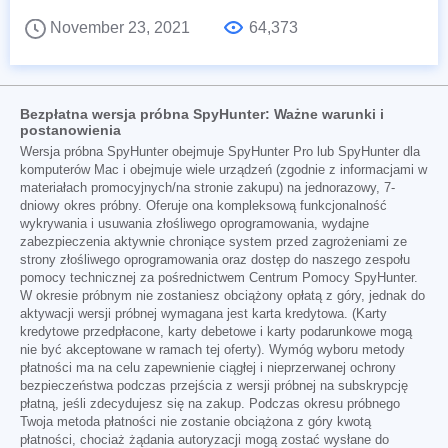
November 23, 2021
64,373
Bezpłatna wersja próbna SpyHunter: Ważne warunki i
postanowienia
Wersja próbna SpyHunter obejmuje SpyHunter Pro lub SpyHunter dla
komputerów Mac i obejmuje wiele urządzeń (zgodnie z informacjami w
materiałach promocyjnych/na stronie zakupu) na jednorazowy, 7-
dniowy okres próbny. Oferuje ona kompleksową funkcjonalność
wykrywania i usuwania złośliwego oprogramowania, wydajne
zabezpieczenia aktywnie chroniące system przed zagrożeniami ze
strony złośliwego oprogramowania oraz dostęp do naszego zespołu
pomocy technicznej za pośrednictwem Centrum Pomocy SpyHunter.
W okresie próbnym nie zostaniesz obciążony opłatą z góry, jednak do
aktywacji wersji próbnej wymagana jest karta kredytowa. (Karty
kredytowe przedpłacone, karty debetowe i karty podarunkowe mogą
nie być akceptowane w ramach tej oferty). Wymóg wyboru metody
płatności ma na celu zapewnienie ciągłej i nieprzerwanej ochrony
bezpieczeństwa podczas przejścia z wersji próbnej na subskrypcję
płatną, jeśli zdecydujesz się na zakup. Podczas okresu próbnego
Twoja metoda płatności nie zostanie obciążona z góry kwotą
płatności, chociaż żądania autoryzacji mogą zostać wysłane do