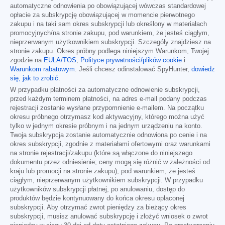
automatyczne odnowienia po obowiązującej wówczas standardowej
opłacie za subskrypcję obowiązującej w momencie pierwotnego
zakupu i na taki sam okres subskrypcji lub określony w materiałach
promocyjnych/na stronie zakupu, pod warunkiem, że jesteś ciągłym,
nieprzerwanym użytkownikiem subskrypcji. Szczegóły znajdziesz na
stronie zakupu. Okres próbny podlega niniejszym Warunkom, Twojej
zgodzie na
EULA/TOS
,
Polityce prywatności/plików cookie
i
Warunkom rabatowym
. Jeśli chcesz odinstalować SpyHunter,
dowiedz
się, jak to zrobić
.
W przypadku płatności za automatyczne odnowienie subskrypcji,
przed każdym terminem płatności, na adres e-mail podany podczas
rejestracji zostanie wysłane przypomnienie e-mailem. Na początku
okresu próbnego otrzymasz kod aktywacyjny, którego można użyć
tylko w jednym okresie próbnym i na jednym urządzeniu na konto.
Twoja subskrypcja zostanie automatycznie odnowiona po cenie i na
okres subskrypcji, zgodnie z materiałami ofertowymi oraz warunkami
na stronie rejestracji/zakupu (które są włączone do niniejszego
dokumentu przez odniesienie; ceny mogą się różnić w zależności od
kraju lub promocji na stronie zakupu), pod warunkiem, że jesteś
ciągłym, nieprzerwanym użytkownikiem subskrypcji. W przypadku
użytkowników subskrypcji płatnej, po anulowaniu, dostęp do
produktów będzie kontynuowany do końca okresu opłaconej
subskrypcji. Aby otrzymać zwrot pieniędzy za bieżący okres
subskrypcji, musisz anulować subskrypcję i złożyć wniosek o zwrot