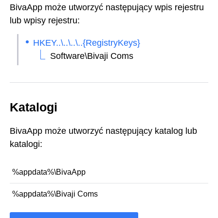
BivaApp może utworzyć następujący wpis rejestru
lub wpisy rejestru:
HKEY..\..\..\..{RegistryKeys}
Software\Bivaji Coms
Katalogi
BivaApp może utworzyć następujący katalog lub
katalogi:
%appdata%\BivaApp
%appdata%\Bivaji Coms