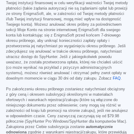
Twojej instytucji finansowej w celu weryfikacji ważności Twojej metody
płatności (takie żądania autoryzacji nie są żądaniami opłat lub prowizji
ze strony EnigmaSoft, ale, w zależności od Twojej metody płatności
i/lub Twojej instytucji finansowej, mogą mieć wpływ na dostępność
Twojego konta). Możesz anulować okres próbny za pośrednictwem
sekcji Moje Konto na stronie internetowej EnigmaSoft dla swojego
konta lub kontaktując się z EnigmaSoft przed końcem 7-dniowego
okresu próbnego, aby uniknąć konieczności zapłaty opłaty i
przetworzenia jej natychmiast po wygaśnięciu okresu próbnego. Jeśli
zdecydujesz się anulować w trakcie okresu próbnego, natychmiast
utracisz dostęp do SpyHunter. Jeśli z jakiegokolwiek powodu
uważasz, że została przetworzona opłata, której nie chciałeś uiścić
(co może wynikać na przykład z przyczyn administracyjnych
systemu), możesz również anulować i otrzymać pełny zwrot opłaty w
dowolnym momencie w ciągu 30 dni od daty zakupu. Zobacz
FAQ
.
Po zakończeniu okresu próbnego zostaniesz natychmiast obciążony
z góry ceną i okresem subskrypcji określonymi w materiałach
ofertowych i warunkach rejestracji/zakupu (które są włączone do
niniejszego dokumentu przez odniesienie; ceny mogą się różnić w
zależności od kraju lub promocji na stronie zakupu), jeśli nie anulujesz
w odpowiednim czasie. Ceny zazwyczaj zaczynają się od
$79.98
półrocznie (SpyHunter Pro Windows/SpyHunter dla komputerów Mac).
Zakupiona przez Ciebie subskrypcja zostanie
automatycznie
odnowiona
zgodnie z warunkami rejestracji/zakupu, które przewidują