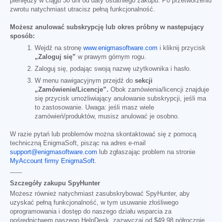
pieniędzy w ciągu 30 dni od daty ostatniego zakupu. Po przetworzeniu
zwrotu natychmiast utracisz pełną funkcjonalność.
Możesz anulować subskrypcję lub okres próbny w następujący
sposób:
Wejdź na stronę
www.enigmasoftware.com
i kliknij przycisk
„Zaloguj się”
w prawym górnym rogu.
Zaloguj się, podając swoją nazwę użytkownika i hasło.
W menu nawigacyjnym przejdź do
sekcji
„Zamówienie/Licencje”.
Obok zamówienia/licencji znajduje
się przycisk umożliwiający anulowanie subskrypcji, jeśli ma
to zastosowanie. Uwaga: jeśli masz wiele
zamówień/produktów, musisz anulować je osobno.
W razie pytań lub problemów można skontaktować się z pomocą
techniczną EnigmaSoft, pisząc na adres e-mail
support@enigmasoftware.com
lub zgłaszając problem na stronie
MyAccount firmy EnigmaSoft
.
------
Szczegóły zakupu SpyHunter
Możesz również natychmiast zasubskrybować SpyHunter, aby
uzyskać pełną funkcjonalność, w tym usuwanie złośliwego
oprogramowania i dostęp do naszego działu wsparcia za
pośrednictwem naszego HelpDesk, zazwyczaj od
$49.98
półrocznie