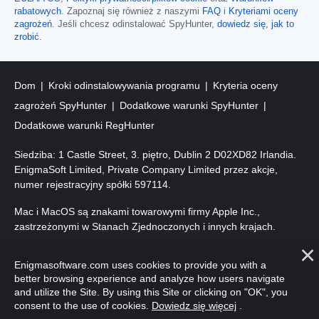
rabatowych
. Zapoznaj się również z naszymi
FAQ
i
Kryteriami oceny
zagrożeń
. Jeśli chcesz odinstalować SpyHunter,
dowiedz się, jak to
zrobić
.
Dom
Kroki odinstalowywania programu
Kryteria oceny
zagrożeń SpyHunter
Dodatkowe warunki SpyHunter
Dodatkowe warunki RegHunter
Siedziba: 1 Castle Street, 3. piętro, Dublin 2 D02XD82 Irlandia.
EnigmaSoft Limited, Private Company Limited przez akcje,
numer rejestracyjny spółki 597114.
Mac i MacOS są znakami towarowymi firmy Apple Inc.,
zastrzeżonymi w Stanach Zjednoczonych i innych krajach.
Prawa autorskie 2016-2026. EnigmaSoft Ltd. Wszelkie prawa
Enigmasoftware.com uses cookies to provide you with a
zastrzeżone.
better browsing experience and analyze how users navigate
and utilize the Site. By using this Site or clicking on "OK", you
consent to the use of cookies.
Dowiedz się więcej
.